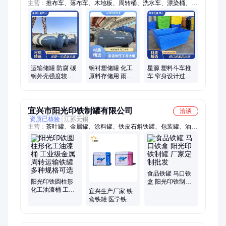
主营：
推布车、落布车、木地板、周转桶、洗水车、漂染桶、计
量箱、万向轮、加药箱、塑料罐、垃圾袋、溶液箱、储水桶、布
草车、搅拌机、加药桶、药剂箱、阻垢剂、溶药罐、搅拌罐、储
水罐、溶药箱、保温箱、搅拌桶、清洁剂
运输储罐 防腐 碳
钢衬塑储罐 化工
星源 塑料斗车推
钢外壳强度较高
原料存储用 雨水
车 窄身设计过窄
内壁光滑易清洗
喷淋不生锈 内衬
道 加粗钢丝骨架
聚乙烯滚塑
稳
宜兴市阳光印铁制罐有限公司
洽谈
资质已核验
江苏无锡
主营：
茶叶罐、金属罐、涂料罐、铁皮石斛铁罐、包装罐、油漆
罐、胶囊罐、涂料桶、医药罐、印铁制罐、金属食品罐、金属马
铁口罐
食品铁罐 马口铁
阳光印铁圆柱形
盒 阳光印铁制罐
化工油漆桶 工业
厂家定制批发
宜兴生产厂家 铁
级金属周转运输
盒铁罐 医学铁罐
铁罐 多种规格可
马口铁罐
选