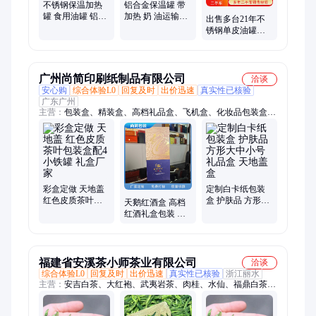
不锈钢保温加热
铝合金保温罐 带
罐 食用油罐 铝合
加热 奶 油运输车
出售多台21年不
金罐半挂车 沥青
不锈钢储存罐 铁
锈钢单皮油罐半
铁罐可提档
罐全国提档
挂车 保温加热铝
罐 沥青 铁罐可提
档
广州尚简印刷纸制品有限公司
洽谈
安心购
综合体验L0
回复及时
出价迅速
真实性已核验
广东广州
主营：
包装盒、精装盒、高档礼品盒、飞机盒、化妆品包装盒、
保健品包装盒、茶叶包装盒、抽屉盒、精装画册、书刊杂志、海
报、不干胶标签、画册定制、宣传单、目录期刊、礼品袋
彩盒定做 天地盖
定制白卡纸包装
红色皮质茶叶包
盒 护肤品 方形大
天鹅红酒盒 高档
装盒配4小铁罐 礼
中小号礼品盒 天
红酒礼盒包装 高
盒厂家
地盖盒
档包装礼品盒定
制
福建省安溪茶小师茶业有限公司
洽谈
综合体验L0
回复及时
出价迅速
真实性已核验
浙江丽水
主营：
安吉白茶、大红袍、武夷岩茶、肉桂、水仙、福鼎白茶、
碎银子、普洱茶、绿茶、黑茶、乌龙茶、漳平水仙、冻顶乌龙、
牛栏坑肉桂、白茶、黄金芽、小叶苦丁、化橘红、桂花红茶、陈