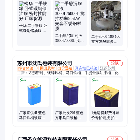
循环蒸发器、卧螺离心机、刮刀离心机、衬塑离心机、管式离心
机、推料离心机、列管冷凝器、石墨冷凝器、搪瓷冷凝器、不锈
钢反应釜、高压反应釜、搪瓷反应釜、二维混合机、双螺旋锥形
混合机、双锥混合机、螺带混合机、二手干燥机、闪蒸干燥机、
耙式干燥机、流化床干燥机、不锈钢储罐
松华 二手铁罐 卧
式碳钢储油罐 密
封性能好 厂家货
二手醇沉罐 药液
二手30 60 100 160
源
3000L/6000L 搅拌
立方发酵罐多台
功率5.5kW 夹套不
不锈钢材质 种类
锈钢材质
齐全 松华设备
苏州市沈氏包装有限公司
洽谈
综合体验L0
回复及时
出价迅速
真实性已核验
江苏苏州
主营：
方形密封、镀锌铁桶、马口铁桶、手提金属油漆桶、化工
金属包装桶、白色花篮化工桶、铁皮油漆包装桶
厂家直供4L蓝色
厂家批发20L蓝色
1元运费邮费补差
马口铁桶铁罐闭
方形马口铁桶铁
价专拍链接 拍前
口金属汽油桶方
皮汽油桶 密封金
记得咨询客服 请
形密封铁皮包装
属涂料化工桶
勿单独拍下
桶
广西圣立能源科技有限责任公司
洽谈