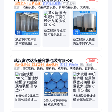
回复及时
出价迅速
真实性已核验
广西北海
主营：
酒精设备、酒精成套设备、食用酒精设备、大铁罐、工业
酒精设备、玉米酒精设备、乙醇酒精设备、无水酒精生产设备、
糖蜜酒精生产设备
圣立能源 专业定
制 可提供设计方
案 大铁罐 立式
满足不同客户需
圣立能源 大铁罐
求 可提供设计方
满足不同客户需
案 立式 大铁罐 圣
求 大型 多年行业
立
经验
武汉富尔达兴盛容器包装有限公司
洽谈
综合体验L0
回复及时
出价迅速
真实性已核验
湖北孝感
主营：
IBC吨桶、铁桶、塑料桶、双环桶、烤漆铁桶、镀锌铁
桶、铁皮桶、二手吨桶、二手铁桶、二手塑料桶、大铁桶、闭口
铁桶、开口铁桶、化工铁桶、化工吨桶、储水吨桶、塑料吨桶、
集装吨桶、带盖铁桶、翻新吨桶、防爆吨桶、汽油铁桶
抱箍铁桶 20L化工
大铁桶200升镀锌
油漆铁罐桶 多功
桶 金属加厚密封
200l大号不锈钢铁
能金属包装桶 富
钢桶 容量较大 运
桶 双色烤漆闭口
尔达x22
输方便 富尔达g
钢桶 颜色多样 品