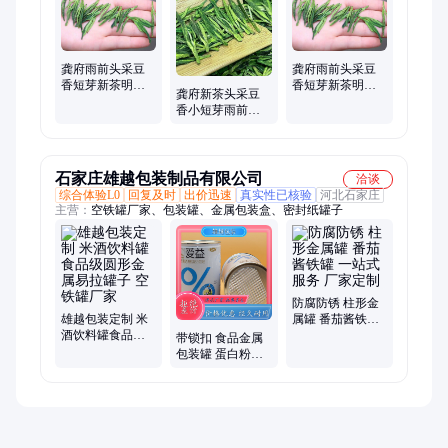
皮、六安瓜片、墨红玫瑰、铁皮石斛花、安化黑茶、云雾绿茶
龚府雨前头采豆
龚府雨前头采豆
香短芽新茶明前
香短芽新茶明前
龚府新茶头采豆
绿板土茶龙井批
绿板土茶龙井批
香小短芽雨前绿
发绿茶铁罐装耐
发绿茶铁罐装耐
版龙井批发铁罐
泡浓
泡浓
装干茶高香甘爽
耐泡
石家庄雄越包装制品有限公司
洽谈
综合体验L0
回复及时
出价迅速
真实性已核验
河北石家庄
主营：
空铁罐厂家、包装罐、金属包装盒、密封纸罐子
防腐防锈 柱形金
雄越包装定制 米
属罐 番茄酱铁罐
酒饮料罐食品级
一站式服务 厂家
带锁扣 食品金属
圆形金属易拉罐
定制
包装罐 蛋白粉铁
子 空铁罐厂家
罐 来图订做 雄越
便携式