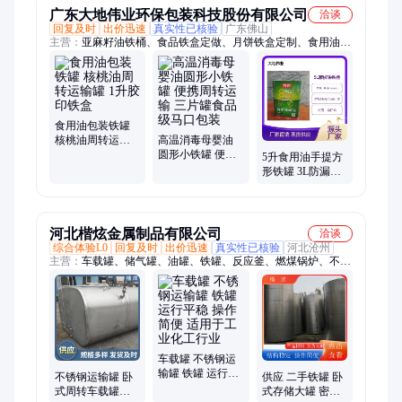
广东大地伟业环保包装科技股份有限公司
洽谈
回复及时
出价迅速
真实性已核验
广东佛山
主营：
亚麻籽油铁桶、食品铁盒定做、月饼铁盒定制、食用油铁
罐包装、山茶油铁罐、饼干铁罐包装、食品马口铁罐包装、铁罐
定制、印花铁罐、方形铁罐、牛油果铁罐、花生油铁桶定制、糖
果饼干盒、大豆油铁桶、橄榄油铁桶、藤椒油铁桶、礼品大铁
盒、核桃油铁桶
食用油包装铁罐
核桃油周转运输
高温消毒母婴油
罐 1升胶印铁盒
圆形小铁罐 便携
5升食用油手提方
周转运输 三片罐
形铁罐 3L防漏藤
食品级马口包装
椒油铁桶厂家
河北楷炫金属制品有限公司
洽谈
综合体验L0
回复及时
出价迅速
真实性已核验
河北沧州
主营：
车载罐、储气罐、油罐、铁罐、反应釜、燃煤锅炉、不锈
钢罐、储罐
车载罐 不锈钢运
输罐 铁罐 运行平
不锈钢运输罐 卧
供应 二手铁罐 卧
稳 操作简便 适用
式周转车载罐铁
式存储大罐 密封