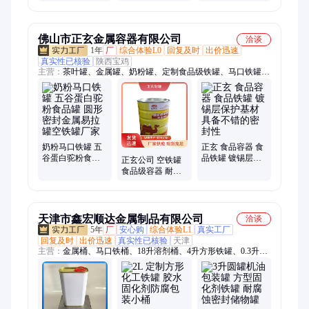
于工业化工行业
罐 液体储存用 不
性好 应用于石油
易变形 清洗简便
化工业
佛山市正玄金属容器有限公司
洽谈
1年
厂
综合体验L0
回复及时
出价迅速
真实性已核验
陕西宝鸡
主营：
茶叶罐、金属罐、奶粉罐、定制食品级铁罐、马口铁罐、
易拉罐、真空包装、密封包装、果汁类饮料罐、金属包装空罐
奶粉马口铁罐 五
正玄 食品容器 食
谷蛋白驼粉食品
品铁罐 镀锡层保
正玄公司 空铁罐
罐 圆形密封金属
护基材 具备不错
食品级容器 耐腐
易拉罐空铁罐厂
的密封性
蚀性强 开启方式
家
简单便捷
天津市鑫宏顺达金属制品有限公司
洽谈
5年
厂
安心购
综合体验L1
真实工厂
回复及时
出价迅速
真实性已核验
天津
主营：
金属桶、马口铁桶、18升溶剂桶、4升方形铁罐、0.3升圆
形铁罐、化工桶、铁桶、20升油漆桶、20升涂料桶、4升方罐、
18升食用油桶、化学试剂、5升方罐、油桶、1升机油罐、垃圾
桶、4升润滑油罐、20升马口铁桶、化工罐、20升开口桶、18升
乳胶漆桶、油罐、铁皮桶、0.3升圆罐、10升方形铁桶