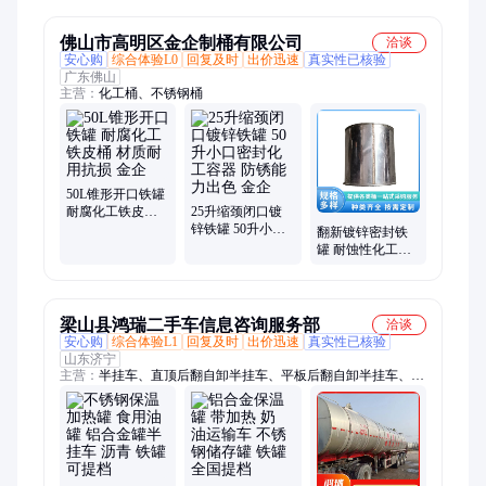
类齐全 富尔达G
佛山市高明区金企制桶有限公司
洽谈
安心购
综合体验L0
回复及时
出价迅速
真实性已核验
广东佛山
主营：
化工桶、不锈钢桶
50L锥形开口铁罐
耐腐化工铁皮桶
25升缩颈闭口镀
材质耐用抗损 金
锌铁罐 50升小口
翻新镀锌密封铁
企
密封化工容器 防
罐 耐蚀性化工用
锈能力出色 金企
桶 闭口结构 金企
梁山县鸿瑞二手车信息咨询服务部
洽谈
安心购
综合体验L1
回复及时
出价迅速
真实性已核验
山东济宁
主营：
半挂车、直顶后翻自卸半挂车、平板后翻自卸半挂车、罐
式后翻自卸半挂车、标箱侧翻自卸半挂车、后推履带自卸车、高
低板花篮半挂车、对开门花篮半挂车、花篮自卸侧翻半挂车、
17.5米大板半挂车、水泥罐车、牵引车