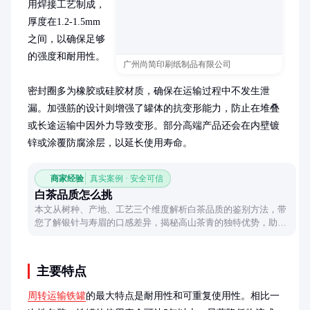
用焊接工艺制成，
厚度在1.2-1.5mm
之间，以确保足够
的强度和耐用性。

广州尚简印刷纸制品有限公司
密封圈多为橡胶或硅胶材质，确保在运输过程中不发生泄
漏。加强筋的设计则增强了罐体的抗变形能力，防止在堆叠
或长途运输中因外力导致变形。部分高端产品还会在内壁镀
锌或涂覆防腐涂层，以延长使用寿命。
商家经验
真实案例 · 安全可信
白茶品质怎么挑
本文从树种、产地、工艺三个维度解析白茶品质的鉴别方法，带
您了解银针与寿眉的口感差异，揭秘高山茶青的独特优势，助您
轻松选出心仪的白茶。
主要特点
周转运输铁罐
的最大特点是耐用性和可重复使用性。相比一