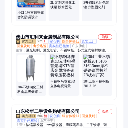
2L 定制方形化工
3升圆罐机油包装
铁罐 胶水固化剂
罐 方型固化剂铁
防腐包装小桶
罐 耐腐蚀密封储
小口 1升方形铁罐
物罐
密闭防漏设计 稀
释剂化工原料储
存铁桶
佛山市汇利来金属制品有限公司
洽谈
7年
厂
安心购
综合体验L2
真实工厂
回复及时
出价迅速
真实性已核验
广东佛山
主营：
激光切割、激光切管、不锈钢板、卧式立式密封铁罐、彩
色板、压花板、镜面乱纹、拉丝定制、装饰压花、蚀刻压花、化
工罐、纹彩板、无指纹板、木纹板、喷淋塔、线性水沟、铝板折
弯、铁板铝板、转印木纹、红杉木纹、褐色拉丝、不锈钢管、化
工储罐、水沟天沟、青古铜拉丝、不锈钢木纹
不锈钢马赛克3D
304工业不锈钢板
立体电视背景墙
201 310S
304不锈钢化工材
KTV酒店金属墙
316L3mm厚不锈
料食品级储罐 卧
瓷砖装修压花板
钢镜面拉丝2B板
式立式密封铁罐
材
材厂家
定制
山东松华二手设备购销有限公司
洽谈
6年
档
安心购
综合体验L1
回复及时
真实性已核验
山东济宁
主营：
浓缩蒸发器、mvr蒸发器、降膜蒸发器、二手铁罐、强制