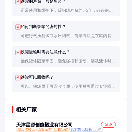
铁罐的寿命一般是多久？
问
正常使用和维护下，碳钢罐寿命约3-5年，镀锌钢罐
可达5-8年。实际寿命受使用环境和保养情况影响较
大。
如何判断铁罐的密封性？
问
可进行气压测试或水压测试。简单方法是在罐内装入
少量水后密封，倒置观察是否泄漏。专业检测需使用
密封性测试仪。
铁罐运输时需要注意什么？
问
确保罐体固定牢固，避免碰撞和滚动。装载液体时留
出10%的空间，防止热胀冷缩导致泄漏。长途运输建
议使用防震包装。
铁罐可以回收吗？
问
可以。铁罐属于可回收金属，使用后可通过专业回收
机构处理。回收前需彻底清洁，避免残留物污染环
境。
相关厂家
天津星源创能塑业有限公司
洽谈
综合体验L0
回复及时
出价迅速
真实性已核验
天津