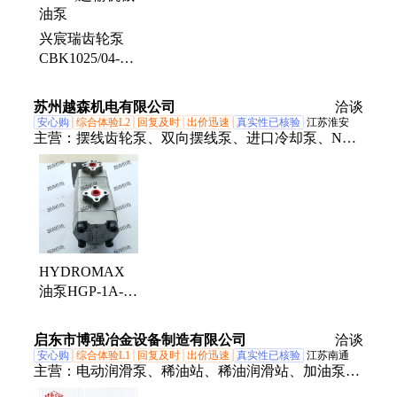
兴宸瑞齿轮泵
CBK1025/04-
A1FR,
CBK1020/20-
苏州越森机电有限公司
洽谈
A1FR,运输机械
安心购
综合体验L2
回复及时
出价迅速
真实性已核验
江苏淮安
油泵
主营：
摆线齿轮泵、双向摆线泵、进口冷却泵、NOP
油泵、柱塞泵、变量柱塞泵、电磁阀、电磁换向阀、
哈伯叶片泵、哈伯双联叶片泵
HYDROMAX
油泵HGP-1A-
F6R 、HGP-3A-
F6R起重运输机
启东市博强冶金设备制造有限公司
洽谈
械 液压配件 配
安心购
综合体验L1
回复及时
出价迅速
真实性已核验
江苏南通
套
主营：
电动润滑泵、稀油站、稀油润滑站、加油泵、
双线分配器、油气分配器、管接头、脚动润滑泵、压