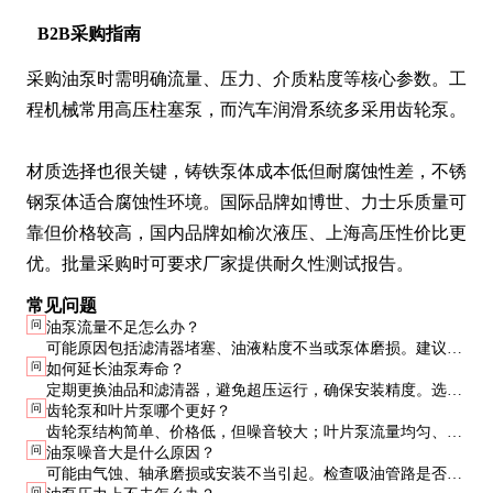
B2B采购指南
采购油泵时需明确流量、压力、介质粘度等核心参数。工
程机械常用高压柱塞泵，而汽车润滑系统多采用齿轮泵。

材质选择也很关键，铸铁泵体成本低但耐腐蚀性差，不锈
钢泵体适合腐蚀性环境。国际品牌如博世、力士乐质量可
靠但价格较高，国内品牌如榆次液压、上海高压性价比更
优。批量采购时可要求厂家提供耐久性测试报告。
常见问题
问
油泵流量不足怎么办？
可能原因包括滤清器堵塞、油液粘度不当或泵体磨损。建议先
问
如何延长油泵寿命？
检查滤清器和油品，若问题依旧，需拆检油泵内部磨损情况。
定期更换油品和滤清器，避免超压运行，确保安装精度。选用
问
齿轮泵和叶片泵哪个更好？
合适粘度的油品也很重要，粘度过高会增加泵的负荷。
齿轮泵结构简单、价格低，但噪音较大；叶片泵流量均匀、噪
问
油泵噪音大是什么原因？
音低，但对油品清洁度要求更高。根据实际需求和预算选择。
可能由气蚀、轴承磨损或安装不当引起。检查吸油管路是否漏
问