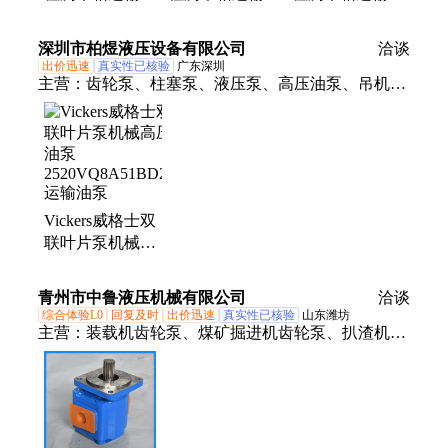
压机械液压件问
压机械液压件问
山机械专用原件
题质保半年
题原件配套
配套
深圳市柏煜液压设备有限公司
洽谈
出价迅速
真实性已核验
广东深圳
主营：
齿轮泵、柱塞泵、液压泵、高压油泵、吊机油
泵、液压油泵、液压站油泵、印刷设备油泵、叶片
泵、双联泵、工业设备、造纸设备、制造设备、液压
马达、吊机设备、摆线马达、电力设备、柱塞马达、
纺织器械、机床设备、输送增压泵、插入式马达、工
业液压设备
Vickers威格士双
联叶片泵机械高
压油泵
2520VQ8A51BD22R
青州市中鲁液压机械有限公司
洽谈
运输油泵
综合体验L0
回复及时
出价迅速
真实性已核验
山东潍坊
主营：
装载机齿轮泵、煤矿掘进机齿轮泵、扒渣机齿
轮泵、工程机械齿轮油泵、渔船齿轮泵、渔船齿轮马
达、钻机齿轮泵、吊车齿轮泵、泊姆克齿轮泵、派克
齿轮泵、石油机械齿轮泵、煤机副泵、煤机液压泵、
矿山机械齿轮泵、液压站齿轮泵