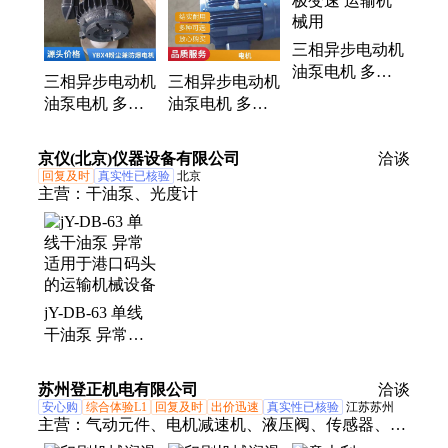
三相异步电动机
油泵电机 多极
三相异步电动机
三相异步电动机
变速 运输机械
油泵电机 多极
油泵电机 多极
用
变速 运输机械
变速 运输机械
用
用
京仪(北京)仪器设备有限公司
洽谈
回复及时
真实性已核验
北京
主营：
干油泵、光度计
jY-DB-63 单线
干油泵 异常适
用于港口码头的
运输机械设备
苏州登正机电有限公司
洽谈
安心购
综合体验L1
回复及时
出价迅速
真实性已核验
江苏苏州
主营：
气动元件、电机减速机、液压阀、传感器、液