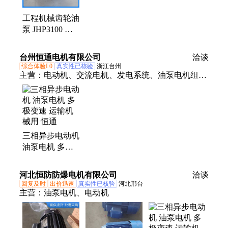
工程机械齿轮油
泵 JHP3100 单
泵系列 运输便
捷 操作简单
台州恒通电机有限公司
洽谈
综合体验L0
真实性已核验
浙江台州
主营：
电动机、交流电机、发电系统、油泵电机组、
卧式电机、铝壳电机、变频电机、三相电机、异步电
机、振动电机、防爆电机、防腐电机、多功率电机、
振动筛电机、减速机电机、大功率电机、耐高温电
机、三相铁壳电机、制动刹车电机、防爆电动马达、
三相异步电动机
电磁制动马达、单相震动电机、三相力矩电机、齿轮
油泵电机 多极
减速电机、卧式铁壳电机
变速 运输机械
用 恒通
河北恒防防爆电机有限公司
洽谈
回复及时
出价迅速
真实性已核验
河北邢台
主营：
油泵电机、电动机