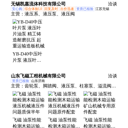
油泵
无锡凯嘉流体科技有限公司
洽谈
安心购
综合体验L0
回复及时
出价迅速
资质已核验
江苏无锡
主营：
液压系、液压泵、液压阀
YB-D40中压叶
片泵 液压叶片
油泵 精工铸造
耐磨抗压 起重
山东飞磁工程机械有限公司
洽谈
运输造板机械
资质已核验
山东济南
主营：
齿轮泵、脚踏阀、液压泵、柱塞泵、溢流阀、
双联泵、控制阀、泵马达、多路阀、试验台、力源液
压泵、摆线液压马达、华德液压泵、液压泵维修实验
台、液压泵维修、液压油缸、枫阳液压、轴向柱塞泵
飞磁 油泵性能
飞磁 油泵性能
飞磁 油泵性能
检测木箱运输液
检测木箱运输液
检测木箱运输矿