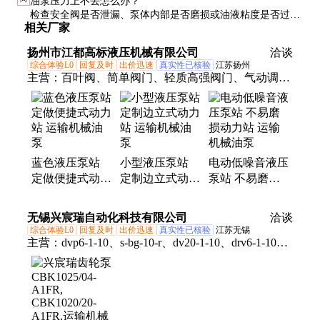
油泵压力上不去怎么办？
气，油位是否过低，以及泵体与驱动轴的同轴度。
检查安全阀是否泄漏、泵体内部是否磨损或油液粘度是否过
相关厂家
低。必要时更换磨损件或调整安全阀压力设定值。
扬州市江都高标液压机械有限公司
洽谈
综合体验L0
回复及时
出价迅速
真实性已核验
江苏扬州
主营：
百叶阀、简单阀门、轻质高强阀门、气动调节
阀门、电动调节阀门、法兰连接阀门、长久建材用阀
门、双向单层棒条阀
蓝色液压泵站
小型液压泵站
电动低噪音液压
定做便捷式动力
定制边立式动力
泵站 不易磨损
站 运输机械油
站 运输机械油
动力站 运输机
泵
泵
械油泵
无锡兴宸瑞自动化科技有限公司
洽谈
综合体验L0
回复及时
出价迅速
真实性已核验
江苏无锡
主营：
dvp6-1-10、s-bg-10-r、dv20-1-10、drv6-1-10、
s-bg-06-l、drvp6-1-10、sbg-03-v-l、dvp20-1-10、
drvp16-1-10、s-bg-06-v-r、msw-03-x-10、msb-03-x-
40、msw-06-y-10、msb-01-x-50、单向节流、板式单
向、板式节流、节流截止阀