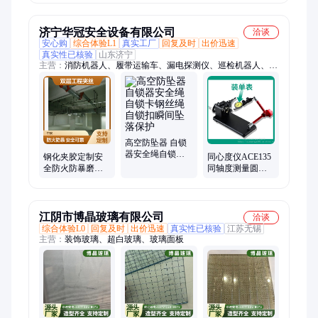
定制
制
济宁华冠安全设备有限公司
洽谈
安心购
综合体验L1
真实工厂
回复及时
出价迅速
真实性已核验
山东济宁
主营：
消防机器人、履带运输车、漏电探测仪、巡检机器人、消
防箱、消防服、破拆工具组、干粉灭火器、打药喷雾机、传感
器、电磁阀、保护器、电动脚手架、装载机电子秤、砌筑升降平
台、光伏板升降机、内撑吊具、混凝土振动棒、打标机、裁剪
机、研磨机、压铆机、小型装载机、洗消剂、防爆风机
高空防坠器 自锁
器安全绳自锁卡
钢化夹胶定制安
同心度仪ACE135
钢丝绳 自锁扣瞬
全防火防暴磨砂
同轴度测量圆跳
间坠落保护
渐变玻璃双层工
动偏摆仪齿轮轴
程夹丝
承螺丝检测仪
江阴市博晶玻璃有限公司
洽谈
综合体验L0
回复及时
出价迅速
真实性已核验
江苏无锡
主营：
装饰玻璃、超白玻璃、玻璃面板