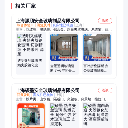
相关厂家
上海源颀安全玻璃制品有限公司
洽谈
综合体验L0
回复及时
真实性已核验
上海
主营：
丝玻璃、玻璃装、铝合金、超白夹丝玻璃、系统窗、背景
墙、玻璃材料、建筑装饰、烤漆玻璃、隔断屏风、活动隔断、隔
热幕墙、单层玻璃、百叶隔断、建筑玻璃、金属玻璃、玻璃隔
墙、热熔玻璃、固定隔断、防火玻璃、隔音隔断、玻璃隔断、室
内隔断、装饰隔断、艺术玻璃、防火防盗
透明夹丝玻璃 夹
娟夹胶钢化玻璃
全景透明玻璃隔
百叶折叠隔断 办
切割精细 不易破
断 办公空间会议
公室玻璃隔断墙
碎 源颀
室玻璃隔间 隔音
高强度耐冲击 源
隔热隔烟 源颀
颀
上海硕墨安全玻璃制品有限公司
洽谈
回复及时
真实性已核验
上海
主营：
胶片类、山水画、隔断门、夹丝玻、背景墙、推拉门、炫
彩玻璃、屏风移门、夹胶玻璃、夹绢玻璃、幕墙门窗、卫浴屏
风、雾化玻璃、防火隔断、防爆玻璃、办公隔断、楼梯门窗、艺
术隔断、电控玻璃、隔断幕墙、喷绘玻璃、夹胶工艺、热弯玻
璃、钢化玻璃、玻璃定做