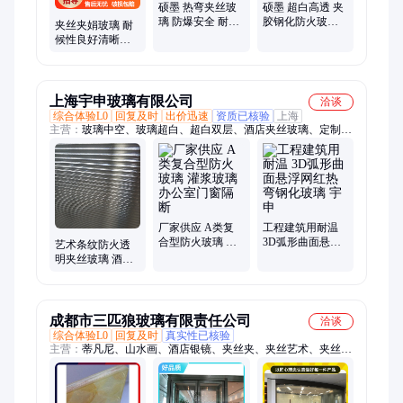
硕墨 热弯夹丝玻
硕墨 超白高透 夹
璃 防爆安全 耐候
胶钢化防火玻璃
夹丝夹娟玻璃 耐
性强 艺术玻璃加
耐温差大 酒店隔
候性良好清晰光
工 支持定制
断玻璃
学 超白透明C级防
爆
上海宇申玻璃有限公司
洽谈
综合体验L0
回复及时
出价迅速
资质已核验
上海
主营：
玻璃中空、玻璃超白、超白双层、酒店夹丝玻璃、定制超
白、淋浴房玻璃
厂家供应 A类复
工程建筑用耐温
合型防火玻璃 灌
3D弧形曲面悬浮
艺术条纹防火透
浆玻璃 办公室门
网红热弯钢化玻
明夹丝玻璃 酒店
窗隔断
璃 宇申
淋浴房夹娟工艺
屏风 可定制宇申
成都市三匹狼玻璃有限责任公司
洽谈
综合体验L0
回复及时
真实性已核验
主营：
蒂凡尼、山水画、酒店银镜、夹丝夹、夹丝艺术、夹丝玻
璃、夹胶夹娟、酒店夹丝、压花玻璃、打印玻璃、镜子磨砂、玻
璃夹胶、镜子喷砂、隔断屏风、艺术玻璃、ktv艺术镜、热熔玻
璃、雕刻玻璃、玻璃雕塑、彩釉玻璃、景观隔断、彩印玻璃、磨