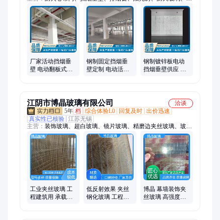
速门、折叠式防火门、猪舍门
厂家活动挡烟垂
钢制固定挡烟垂
钢制镀锌板电动
壁 电动翻板式防
壁定制 电动活动
挡烟垂壁供应 防
火玻璃夹丝钢制
翻板防火夹丝玻
火玻璃夹丝板翻
璃板
板活动式垂壁
江阴市博晶玻璃有限公司
洽谈
5年
档
综合体验L0
回复及时
出价迅速
真实性已核验
江苏无锡
主营：
装饰玻璃、超白玻璃、镜片玻璃、精磨边夹丝玻璃、玻璃
面板、夹胶建筑玻璃
工业夹丝玻璃 工
低反射效果 夹丝
博晶 幕墙装饰夹
程建筑用 承载能
钢化玻璃 工程建
丝玻璃 高强度抗
力强 隔热性好 博
筑用 厚度定制 博
冲击 外型美观 工
晶
晶
程建筑用