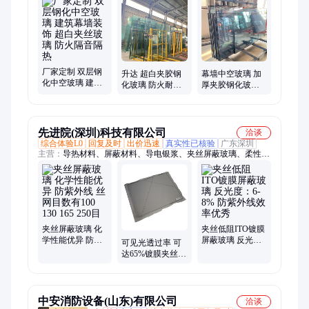
厂家定制 双层钢
升达 超白夹胶钢
幕墙中空玻璃 加
化中空玻璃 建筑
化玻璃 防火耐高
厚夹胶钢化玻璃
幕墙装饰 超白夹
温玻璃 按需定制
隔音降噪 厂家定
丝玻璃 防火隔音
库存充足
制
隔热
先进院(深圳)科技有限公司
洽谈
综合体验L0
回复及时
出价迅速
真实性已核验
广东深圳
主营：
导热材料、屏蔽材料、导电银浆、夹丝屏蔽玻璃、柔性电
极材料、导电银胶、金浆、导电橡胶、镀银导电布、金粉、铂电
极浆料、FPC软板、镀金导电布、银钯浆料、电阻浆料、导热相
变材料、柔性电极
夹丝屏蔽玻璃 化
夹丝低阻ITO镀膜
学性能优异 防紫
屏蔽玻璃 反光
可见光透过率 可
外线 丝网目数有
度：6-8% 防紫外
达65%镀膜夹丝方
100 130 165 250目
线效率优秀
窗高清晰度电磁
屏蔽玻璃
中安消防设备(山东)有限公司
洽谈