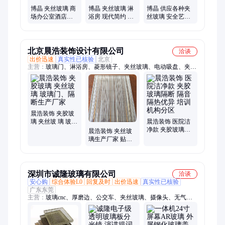
博晶 夹丝玻璃 商
博晶 夹丝玻璃 淋
博晶 供应各种夹
场办公室酒店高
浴房 现代简约 隔
丝玻璃 安全艺术
透电控玻璃 智能
断透光金属夹绢
钢化 金属淋浴房
调光玻璃
玻璃
装饰玻璃
北京晨浩装饰设计有限公司
洽谈
出价迅速
真实性已核验
北京
主营：
玻璃门、淋浴房、菱形镜子、夹丝玻璃、电动吸盘、夹胶
玻璃、镜子实力、防水镜子、热弯玻璃、防弹玻璃、玻璃隔断、
出租吸盘、玻璃实力、玻璃感应门、玻璃栈道安装
晨浩装饰 夹胶玻
璃 夹丝玻 璃 玻璃
晨浩装饰 医院洁
门、隔断生产厂
净款 夹胶玻璃隔
晨浩装饰 夹丝玻
家
断 隔音隔热优异
璃生产厂家 贴心
培训机构分区
服务 品质优良
深圳市诚隆玻璃有限公司
洽谈
安心购
综合体验L0
回复及时
出价迅速
真实性已核验
广东东莞
主营：
玻璃cnc、厚磨边、公交车、夹丝玻璃、摄像头、无气
泡、仪表盘、触摸屏、液晶屏、小长条、一条龙、水切割、水晶
黄、提词器、ppg超白、电容屏、广告机、广告牌、显示器、洗
墙灯、欧洲灰、图书馆、透光率、防指纹、防反光、防眩光