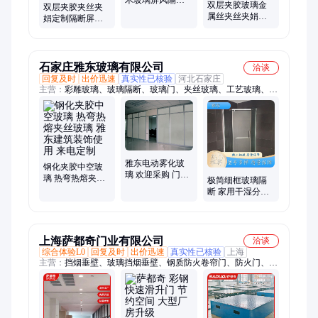
双层夹胶玻璃金
双层夹胶夹丝夹
酒店移门推拉门
属丝夹丝夹娟屏
娟定制隔断屏风
定制夹娟夹丝玻
风钢化玻璃酒店
玄关干湿分背景
璃
艺术雕刻玻璃隔
墙艺术长虹玻璃
断墙
石家庄雅东玻璃有限公司
洽谈
回复及时
出价迅速
真实性已核验
河北石家庄
主营：
彩雕玻璃、玻璃隔断、玻璃门、夹丝玻璃、工艺玻璃、热
弯玻璃、钢化玻璃、肯德基门、推拉门、折叠门、艺术玻璃、电
视墙、背景墙、智能锁、彩雕玄关、彩雕隔断、中空玻璃、夹胶
玻璃、热熔玻璃、拼镜玻璃
雅东电动雾化玻
钢化夹胶中空玻
璃 欢迎采购 门窗
璃 热弯热熔夹丝
极简细框玻璃隔
隔断建筑工程承
玻璃 雅东建筑装
断 家用干湿分离
接施工安装
饰使用 来电定制
入户玄关遮挡装
饰 雅东
上海萨都奇门业有限公司
洽谈
综合体验L0
回复及时
出价迅速
真实性已核验
上海
主营：
挡烟垂壁、玻璃挡烟垂壁、钢质防火卷帘门、防火门、滑
升门、防火卷帘