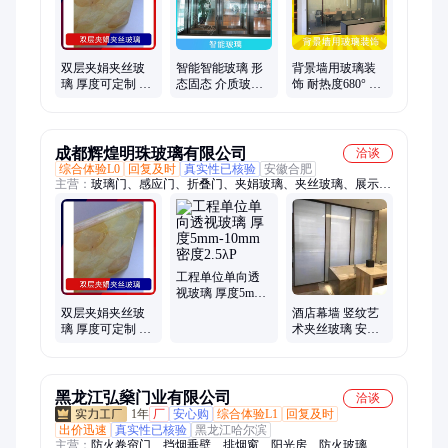
砂玻璃、隔断玻璃、水墨画玻璃
双层夹娟夹丝玻
智能智能玻璃 形
背景墙用玻璃装
璃 厚度可定制 熔
态固态 介质玻璃
饰 耐热度680° 熔
点980° 颜色透明
适用压缩机类型
点980° 透光率
一体成型
90%
成都辉煌明珠玻璃有限公司
洽谈
综合体验L0
回复及时
真实性已核验
安徽合肥
主营：
玻璃门、感应门、折叠门、夹娟玻璃、夹丝玻璃、展示
板、地砖灯、小灯芯、山水画、深渊灯、背景墙、艺术镜、广告
牌、太阳膜、夜场镜子、玻璃楼梯、隔音屏风、炫彩玻璃、彩色
玻璃、夹胶玻璃、打印玻璃、门窗定制、定制花格、隔断玻璃、
长虹玻璃
工程单位单向透
视玻璃 厚度5mm-
10mm 密度2.5λP
双层夹娟夹丝玻
酒店幕墙 竖纹艺
璃 厚度可定制 熔
术夹丝玻璃 安全
点980° 颜色透明
坚固 规格齐全 全
国供应
黑龙江弘燊门业有限公司
洽谈
1年
厂
安心购
综合体验L1
回复及时
出价迅速
真实性已核验
黑龙江哈尔滨
主营：
防火卷帘门、挡烟垂壁、排烟窗、阳光房、防火玻璃、快