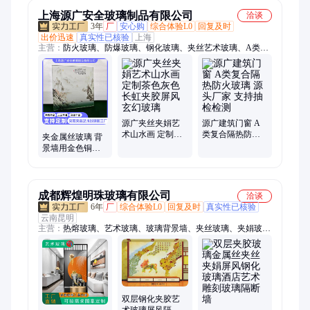
上海源广安全玻璃制品有限公司
洽谈
3年
厂
安心购
综合体验L0
回复及时
出价迅速
真实性已核验
上海
主营：
防火玻璃、防爆玻璃、钢化玻璃、夹丝艺术玻璃、A类隔
热防火玻璃、调光雾化玻璃、超大超白玻璃、夹胶玻璃、电加热
玻璃、中空玻璃、超白车刻玻璃
源广夹丝夹娟艺
源广建筑门窗 A
术山水画 定制茶
类复合隔热防火
夹金属丝玻璃 背
色灰色长虹夹胶
玻璃 源头厂家 支
景墙用金色铜网
屏风玄幻玻璃
持抽检检测
夹丝玻 璃 源头厂
家
成都辉煌明珠玻璃有限公司
洽谈
6年
厂
综合体验L0
回复及时
真实性已核验
云南昆明
主营：
热熔玻璃、艺术玻璃、玻璃背景墙、夹丝玻璃、夹娟玻
璃、雕刻玻璃、UV打印玻璃、3D打印玻璃、激光内雕玻璃、深
渊镜、千层镜、智能防雾镜、镜子、电雕车刻玻璃、蚀刻玻璃、
喷砂玻璃、烤漆玻璃、瓦楞长虹玻璃、单向透视玻璃、钢化镜
双层钢化夹胶艺
术玻璃屏风隔断