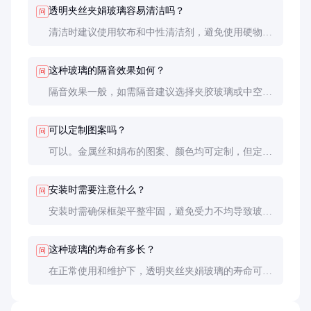
透明夹丝夹娟玻璃容易清洁吗？
问
清洁时建议使用软布和中性清洁剂，避免使用硬物或
腐蚀性清洁剂。金属丝和娟布部分需轻柔擦拭，以防
损坏。
这种玻璃的隔音效果如何？
问
隔音效果一般，如需隔音建议选择夹胶玻璃或中空玻
璃。夹丝夹娟玻璃更侧重于装饰和安全性能。
可以定制图案吗？
问
可以。金属丝和娟布的图案、颜色均可定制，但定制
周期较长，通常需要2-4周。
安装时需要注意什么？
问
安装时需确保框架平整牢固，避免受力不均导致玻璃
破裂。建议由专业人员进行安装。
这种玻璃的寿命有多长？
问
在正常使用和维护下，透明夹丝夹娟玻璃的寿命可达
15-20年。金属丝和娟布部分可能会因环境湿度等因
素有所老化，但玻璃本身性能稳定。