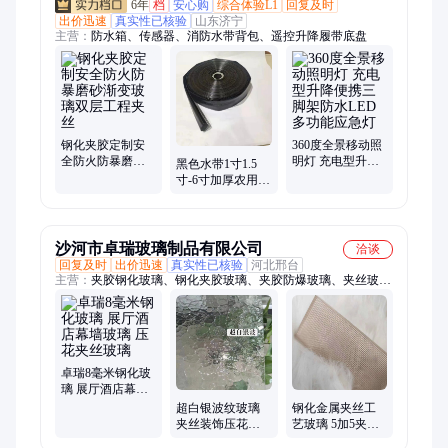
6年
档
安心购
综合体验L1
回复及时
出价迅速
真实性已核验
山东济宁
主营：
防水箱、传感器、消防水带背包、遥控升降履带底盘
钢化夹胶定制安
360度全景移动照
全防火防暴磨砂
明灯 充电型升降
黑色水带1寸1.5
渐变玻璃双层工
便携三脚架防水
寸-6寸加厚农用灌
程夹丝
LED多功能应急灯
溉软管滴灌带微
喷带黑主管
沙河市卓瑞玻璃制品有限公司
洽谈
回复及时
出价迅速
真实性已核验
河北邢台
主营：
夹胶钢化玻璃、钢化夹胶玻璃、夹胶防爆玻璃、夹丝玻
璃、U型玻璃、钢化玻璃桌面、烤漆玻璃、床头柜玻璃、电器触
摸面板、玻璃砖、钢化玻璃、浮法玻璃、压花玻璃、彩色玻璃、
中空玻璃
卓瑞8毫米钢化玻
璃 展厅酒店幕墙
玻璃 压花夹丝玻
超白银波纹玻璃
钢化金属夹丝工
璃
夹丝装饰压花玻
艺玻璃 5加5夹胶
璃 多种花纹加工
钢化玻璃 卓瑞定