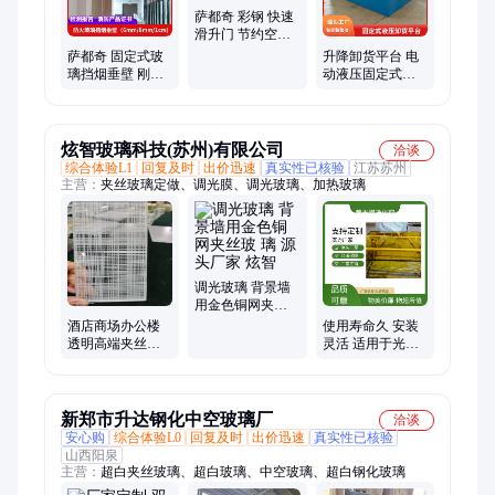
萨都奇 彩钢 快速
滑升门 节约空间
大型厂房升级
萨都奇 固定式玻
升降卸货平台 电
璃挡烟垂壁 刚性
动液压固定式登
夹丝防火玻璃 商
车桥货车装柜平
场消防用 支持定
台6/8/10吨
制
炫智玻璃科技(苏州)有限公司
洽谈
综合体验L1
回复及时
出价迅速
真实性已核验
江苏苏州
主营：
夹丝玻璃定做、调光膜、调光玻璃、加热玻璃
调光玻璃 背景墙
用金色铜网夹丝
玻 璃 源头厂家 炫
酒店商场办公楼
使用寿命久 安装
智
透明高端夹丝玻
灵活 适用于光敏
璃定做 款式齐全
药剂间 洁净室黄
光窗 炫智玻璃
新郑市升达钢化中空玻璃厂
洽谈
安心购
综合体验L0
回复及时
出价迅速
真实性已核验
山西阳泉
主营：
超白夹丝玻璃、超白玻璃、中空玻璃、超白钢化玻璃