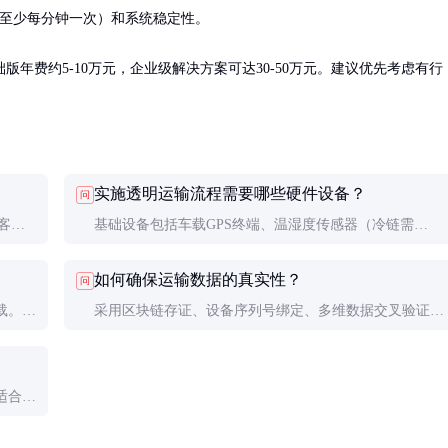
至少每分钟一次）和系统稳定性。

年费约5-10万元，企业级解决方案可达30-50万元。建议优先考虑有行
实施透明运输流程需要哪些硬件设备？
问
客户
基础设备包括车载GPS终端、温湿度传感器（冷链需
提高
要）、RFID读写器等。根据需求可能还需添加摄像头、
如何确保运输数据的真实性？
问
震动传感器等。设备选择要考虑防水防尘等级和电池续航
载。可
采用区块链存证、设备序列号绑定、多维数据交叉验证等
能力。
备用网
方法。重要运输还可添加第三方公证或保险机构监督。数
据篡改会留下日志痕迹。
适合小
多服务