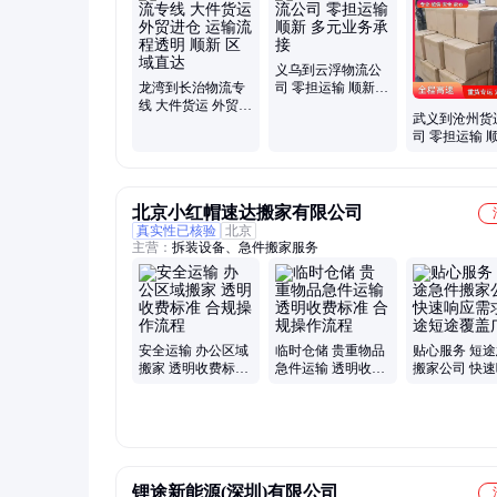
货物、安全包装、零担专线、仓储配送、跨境货物、仓储中转
配货、保险措施、零担货物
义乌到云浮物流公
龙湾到长治物流专
司 零担运输 顺新
线 大件货运 外贸进
多元业务承接
武义到沧州货
仓 运输流程透明 顺
司 零担运输 
新 区域直达
贵重物品递送
北京小红帽速达搬家有限公司
真实性已核验
北京
主营：
拆装设备、急件搬家服务
安全运输 办公区域
临时仓储 贵重物品
贴心服务 短
搬家 透明收费标准
急件运输 透明收费
搬家公司 快
合规操作流程
标准 合规操作流程
需求 长途短
广
锂途新能源(深圳)有限公司