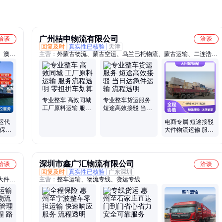
广州桔申物流有限公司
洽谈
洽谈
回复及时
真实性已核验
天津
、澳洲
主营：
外蒙古物流、蒙古空运、乌兰巴托物流、蒙古运输、二连浩特
兰海
物流、蒙古陆运、蒙古国货运代理、蒙古快递、额尔登特物流、达尔
海运、
罕物流、蒙古铁路、蒙古乌兰巴托、到蒙古的物流公司、蒙古国货
亚海运
运、中国出口蒙古、蒙古国际物流、乌兰巴托快递、外蒙古专线物
海运到
流、出口乌兰巴托物流
海运、
专业整车 高效同城
专业整车货运服务
工厂原料运输 服务
短途高效接驳 当日
流程透明 零担拼车
达急件运输 流程透
运代
电商专属 短途接驳
划算
明
有保障
大件物流运输 服务
设备
流程透明 送货到家
贴心
深圳市鑫广汇物流有限公司
洽谈
洽谈
回复及时
真实性已核验
广东深圳
大件运
主营：
整车运输、物流专线、货运专线
司