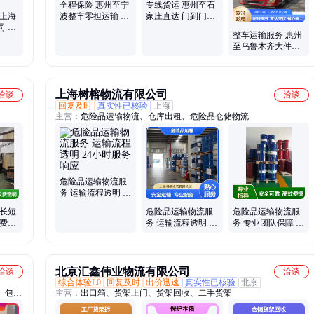
全程保险 惠州至宁
专线货运 惠州至石
 上海
波整车零担运输 快
家庄直达 门到门省
司 数
速响应服务 流程透
心省力 安全可靠服
整车运输服务 惠州
运输
明
务
至乌鲁木齐大件直
达 门到门贴心配送
上海树榕物流有限公司
洽谈
洽谈
回复及时
真实性已核验
上海
主营：
危险品运输物流、仓库出租、危险品仓储物流
危险品运输物流服
务 运输流程透明 24
小时服务响应
 长短
危险品运输物流服
危险品运输物流服
收费透
务 运输流程透明 24
务 专业团队保障 运
小时响应
输流程透明
北京汇鑫伟业物流有限公司
洽谈
洽谈
综合体验L0
回复及时
出价迅速
真实性已核验
北京
、包装
主营：
出口箱、货架上门、货架回收、二手货架
、工厂