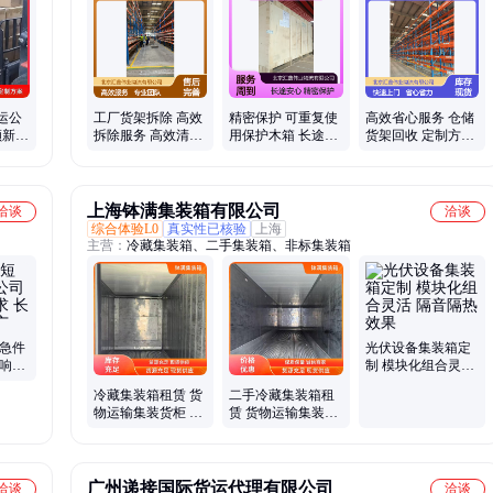
、零担
运公
工厂货架拆除 高效
精密保护 可重复使
高效省心服务 仓储
顺新
拆除服务 高效清理
用保护木箱 长途运
货架回收 定制方案
运输 流程规范透明
输安心 高承重能力
满足多样需求
上海钵满集装箱有限公司
洽谈
洽谈
综合体验L0
真实性已核验
上海
主营：
冷藏集装箱、二手集装箱、非标集装箱
途急件
光伏设备集装箱定
速响应
制 模块化组合灵活
途覆盖
隔音隔热效果
冷藏集装箱租赁 货
二手冷藏集装箱租
物运输集装货柜 适
赁 货物运输集装货
用多种货物类型 租
柜 快速制冷技术强
赁流程透明
租 赁流程透明
广州递接国际货运代理有限公司
洽谈
洽谈