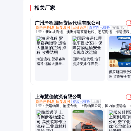
商提供按车按月的灵活付费模式。
相关厂家
广州泽程国际货运代理有限公司
综合体验L0
回复及时
出价迅速
真实性已核验
安徽淮北
主营：
新加坡海运、澳洲海运双清包税、悉尼海运、海运流程
海运家具、出口货物海运、珀斯海运到门、新加坡空运、新西
运、马来西亚海运、美国海运、新加坡海运双清到门、墨尔本
悉尼海运双清、澳洲海运瓷砖建材、新加坡集运双清、澳大利
门到门、海运双清包税、阿德莱德海运、布里斯班海运、整柜
澳洲、整柜海运到新加坡、新加坡散货拼箱集运、双清包税、
海运流程 贸易咨询
国际海运代理 拖车
货运代理
指导 运输大批量的
提货安排 保障货物
货物 泽程 收费透明
运输安全 实现直达
俄罗斯国际货
运输
理 货物安全
运输大型机械
泽程
上海慧佳物流有限公司
综合体验L0
回复及时
资质已核验
上海
主营：
货运物流、物流专线、上海物流公司、国内物流运输、
输、上海到全国物流运输、特种物流运输、物流公司、货运公