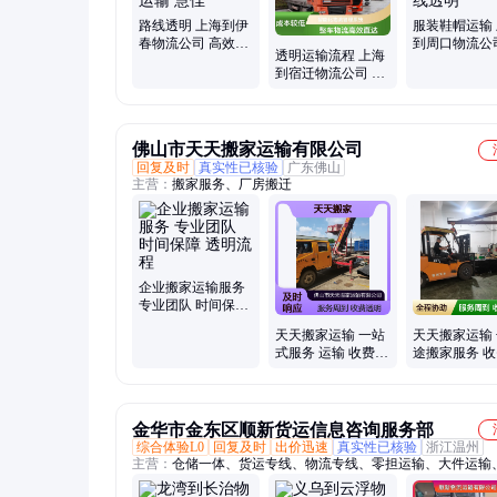
路线透明 上海到伊
服装鞋帽运输
春物流公司 高效装
到周口物流公
透明运输流程 上海
卸作业流程 工业原
字化管理优化
到宿迁物流公司 石
材料运输 慧佳
流程 路线透明
材海运方案 配送路
线 慧佳
佛山市天天搬家运输有限公司
回复及时
真实性已核验
广东佛山
主营：
搬家服务、厂房搬迁
企业搬家运输服务
专业团队 时间保障
透明流程
天天搬家运输 一站
天天搬家运输
式服务 运输 收费透
途搬家服务 
明合理 透明化流程
明流程规范
金华市金东区顺新货运信息咨询服务部
综合体验L0
回复及时
出价迅速
真实性已核验
浙江温州
主营：
仓储一体、货运专线、物流专线、零担运输、大件运输
定制、仪器托运、仓储暂存、液体货物、整车拼车、小件物品