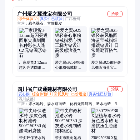
广州爱之翼珠宝有限公司
洽谈
综合体验L0
真实性已核验
广西梧州
主营：
彩色裸石、首饰批发
厂家现货3-12mm
爱之翼s925银轻奢
爱之翼s925银轻奢
超闪亮透圆形尖
心形粉钻戒指爱
风椭圆海蓝宝戒
底刻面各种彩色
心切工梯方钻设
指细排镶钻设计
人造CZ元钻圆形
计高级感浪漫气
日常通勤百搭气
锆石
质
质
四川省广戎通建材有限公司
洽谈
安心购
综合体验L1
回复及时
出价迅速
真实性已核验
四川成都
主营：
渗水地砖、渗水路面砖、仿石无障碍砖、透水地砖、生态
透水砖、环保透水砖、八字型植草透水砖、绿色透水砖、八字型
生态透水砖、X型植草透水砖、X型透水砖、仿石盲道石砖、仿
石触感导向砖、仿石防滑盲道砖、三通水泥菜沟板、三通菜畦沟
盖板、三通菜沟板、标准化三通菜沟板、八字植草砖、户外八字
地砖、生态绿化嵌地砖、路面嵌地植草砖、绿色植草八字砖、绿
色嵌地八字砖、植草砖
带尖环保透水砖
带尖市政树池透
250*250*30 X型