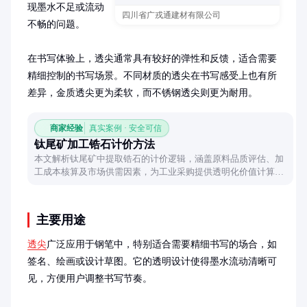
现墨水不足或流动
四川省广戎通建材有限公司
不畅的问题。

在书写体验上，透尖通常具有较好的弹性和反馈，适合需要
精细控制的书写场景。不同材质的透尖在书写感受上也有所
差异，金质透尖更为柔软，而不锈钢透尖则更为耐用。
商家经验
真实案例 · 安全可信
钛尾矿加工锆石计价方法
本文解析钛尾矿中提取锆石的计价逻辑，涵盖原料品质评估、加
工成本核算及市场供需因素，为工业采购提供透明化价值计算参
考。
主要用途
透尖
广泛应用于钢笔中，特别适合需要精细书写的场合，如
签名、绘画或设计草图。它的透明设计使得墨水流动清晰可
见，方便用户调整书写节奏。
