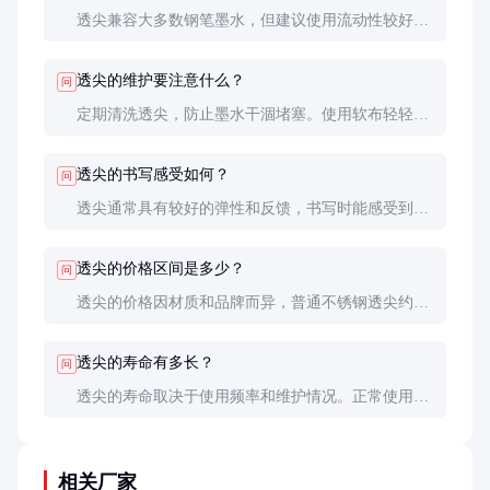
透尖兼容大多数钢笔墨水，但建议使用流动性较好的
墨水，以避免堵塞。避免使用沉淀较多的颜料墨水，
以免影响透明效果。
透尖的维护要注意什么？
问
定期清洗透尖，防止墨水干涸堵塞。使用软布轻轻擦
拭，避免使用硬物刮擦，以免划伤透明部分。
透尖的书写感受如何？
问
透尖通常具有较好的弹性和反馈，书写时能感受到墨
水的流动，适合需要精细控制的场合。不同材质的透
尖书写感受略有差异。
透尖的价格区间是多少？
问
透尖的价格因材质和品牌而异，普通不锈钢透尖约
50-200元，金质透尖可达500元以上。高端定制透尖
价格可能更高。
透尖的寿命有多长？
问
透尖的寿命取决于使用频率和维护情况。正常使用
下，不锈钢透尖可使用数年，金质透尖更为耐用，但
需避免过度用力书写。
相关厂家