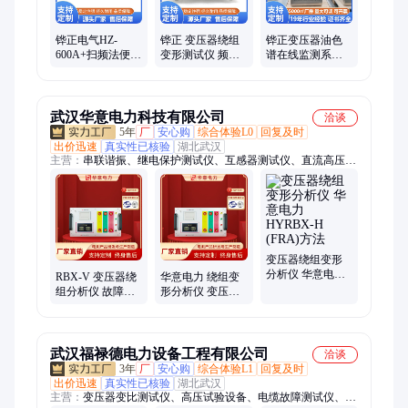
铧正电气HZ-
铧正 变压器绕组
铧正变压器油色
600A+扫频法便携
变形测试仪 频率
谱在线监测系统7
式变压器绕组变
响应分析法 外贸
组份 油中溶解气
形分析仪外贸供
跨境CE证书
体的在线分析
应
武汉华意电力科技有限公司
洽谈
5年
厂
安心购
综合体验L0
回复及时
出价迅速
真实性已核验
湖北武汉
主营：
串联谐振、继电保护测试仪、互感器测试仪、直流高压发
生器、工频耐压试验装置、绝缘电阻测试仪、兆欧表
变压器绕组变形
分析仪 华意电力
RBX-V 变压器绕
华意电力 绕组变
HYRBX-H (FRA)
组分析仪 故障频
形分析仪 变压器
方法
率响应分析(FRA)
空负载转子交流
方法 华意电力
阻抗测试仪RBX-
V
武汉福禄德电力设备工程有限公司
洽谈
3年
厂
安心购
综合体验L1
回复及时
出价迅速
真实性已核验
湖北武汉
主营：
变压器变比测试仪、高压试验设备、电缆故障测试仪、串