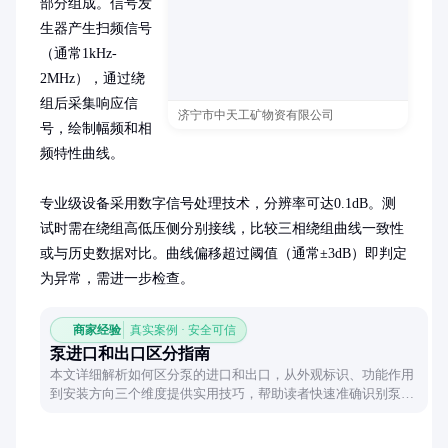
部分组成。信号发
生器产生扫频信号
（通常1kHz-
2MHz），通过绕
组后采集响应信
济宁市中天工矿物资有限公司
号，绘制幅频和相
频特性曲线。

专业级设备采用数字信号处理技术，分辨率可达0.1dB。测
试时需在绕组高低压侧分别接线，比较三相绕组曲线一致性
或与历史数据对比。曲线偏移超过阈值（通常±3dB）即判定
为异常，需进一步检查。
商家经验
真实案例 · 安全可信
泵进口和出口区分指南
本文详细解析如何区分泵的进口和出口，从外观标识、功能作用
到安装方向三个维度提供实用技巧，帮助读者快速准确识别泵体
流向。