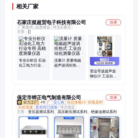
相关厂家
石家庄挺超贸电子科技有限公司
洽谈
厂家直供
品质保证
河北石家庄
主营：
[]
专业分析仪 石油
流量计 质量电磁
化工电力行业专
超声波涡街热式
用 高精度测量仪
工业自动化测量
雷达导波超声波
器
仪器
物位计 工业自动
化液位测量仪器
高精度耐用
保定市铧正电气制造有限公司
洽谈
4年
厂
安心购
综合体验L0
回复及时
出价迅速
真实性已核验
河北保定
主营：
变压器测试系列、高压耐压测试系列、绝缘油测试系列