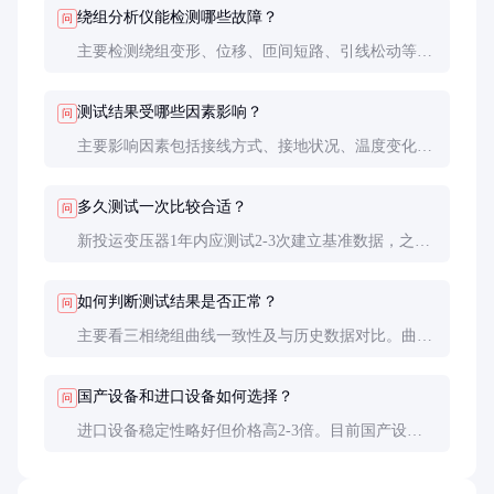
绕组分析仪能检测哪些故障？
问
主要检测绕组变形、位移、匝间短路、引线松动等机
械缺陷。对绝缘老化、受潮等非机械性故障不敏感，
需结合其他试验综合判断。
测试结果受哪些因素影响？
问
主要影响因素包括接线方式、接地状况、温度变化、
电磁干扰等。测试时应尽量保持条件一致，排除干扰
因素。
多久测试一次比较合适？
问
新投运变压器1年内应测试2-3次建立基准数据，之后
每3-5年或经历短路后必须测试。重要变压器可缩短
至1-2年。
如何判断测试结果是否正常？
问
主要看三相绕组曲线一致性及与历史数据对比。曲线
偏移超过3dB或相关系数低于0.9时应引起警惕，需进
一步检查。
国产设备和进口设备如何选择？
问
进口设备稳定性略好但价格高2-3倍。目前国产设备
性能已能满足大多数应用，建议根据预算和实际需求
选择。