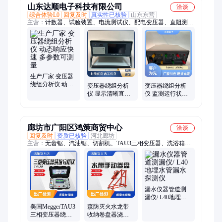
山东达顺电子科技有限公司
洽谈
综合体验L0
回复及时
真实性已核验
山东东营
主营：
计数器、试验装置、电流测试仪、配电变压器、直阻测试
仪、保护器测试仪、接地电阻测试仪、短路阻抗测试仪
生产厂家 变压器
绕组分析仪 动态
变压器绕组分析
变压器绕组分析
响应快速 多参数
仪 显示清晰直观
仪 监测运行状态
可测量
定制 达顺 负载类
可定制 达顺 测试
型多样
可重复性
廊坊市广阳区鸿策商贸中心
洽谈
回复及时
资质已核验
河北廊坊
主营：
无齿锯、汽油锯、切割机、TAU3三相变压器、洗浴箱、
充气帐篷、救生口粮、皮划艇灯、电喷油锯、洗漱用品、切割工
具、野战厕所、黑色防寒服、单人折叠床、汽油伐木锯、指环切
割器、风力灭火机、空气呼吸器、煤柴取暖炉、声呐探测仪、防
爆手电筒、灌溉抽水泵、户外指挥桌、生命探测仪、家庭应急
包、手提收纳包
漏水仪器管道测
漏仪/ L40地埋水
管漏水探测仪
美国MeggerTAU3
森防灭火水龙带
三相变压器绕组
收纳卷盘器浇地