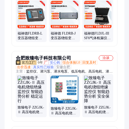
联谐振、互感器综合测试仪
福禄德FLDRB-L
福禄德 FLDRB-J
福禄德FLDJL-III
变压器绕组变形
变压器绕组变形
SF6气体检漏仪六
测试仪多通道高
测试仪 频响故障
氟化硫检测仪泄
精度频率绕组分
分析仪 电力设备
露报警器厂家直
析仪
厂家
供
合肥致臻电子科技有限公司
洽谈
6年
厂
安心购
综合体验L0
回复及时
出价迅速
真实性已核验
安徽合肥
主营：
监控仪、潜污泵、潜水电泵、低压电机、高压电机、潜水
电机、智能水泵、智能数显、防爆水泵、绝缘检测仪、智能控制
器、水泵控制器、潜水泵进水、绝缘监测仪、专用控制器、控制
仪器定制、化工电机绝缘
致臻电子 ZZGJK-
致臻电子 ZZGJK-
致臻电子 ZZGJK-
Ⅱ 高压电机绕组
Ⅱ 高压电机绕组
Ⅱ 高压电机绕组
绝缘监控仪 智能
绝缘监控仪 智能
绝缘监控仪 智能
趋势分析 稳定运
趋势分析 安全保
趋势分析 工业领
行
障
域