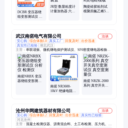
JR型 数显粘度计
陶瓷砖胶粘剂试
计量加热器 六速
模聚四氟乙烯5
DCBR 变压器绕
旋转粘度仪配套
孔/23孔地砖试验
组变形测试仪 频
加热装置
模具D类R类地砖
响分析法检测 操
模板
作简单 鼎创
武汉南偌电气有限公司
洽谈
安心购
综合体验L0
真实工厂
回复及时
出价迅速
真实性已核验
湖北武汉
主营：
串联谐振、微机继电保护测试仪、SF6密度继电器检验
仪、高压探头、交直流分压器、水内冷发电机耐压设备、大电流
发生器
南偌NRBX 变压
器绕组变形测试
南偌 NRZK-2000
仪 分析仪 检测仪
系列 真空开关真
南偌 NR3600-
空度测试仪 真空
10kV 绝缘电阻测
度测量仪
试仪 高压数显款
电力线路绝缘检
测设备
沧州华网建筑器材有限公司
洽谈
安心购
综合体验L2
回复及时
出价迅速
真实性已核验
河北沧州
主营：
混凝土检测仪器、沥青混合料、土工布检测、压力机、电