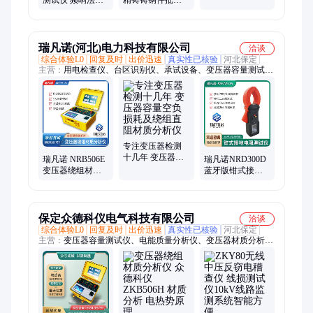
立1.0立方可选
相+阻抗法 抗干扰
工业碳钢加工机
强 分析仪
械配件铸造钢金
属
瑞凡诺(河北)电力科技有限公司
洽谈
综合体验L0
回复及时
出价迅速
真实性已核验
河北保定
主营：
用电检查仪、台区识别仪、承试设备、变压器容量测试
仪、变压器材质分析仪、电能质量
专注变压器检测
十几年 变压器容
瑞凡诺 NRB506E
瑞凡诺NRD300D
量空负损耗及绕
变压器绕组材质
蓝牙版钳式接地
组直阻材质分析
分析仪 容量 直阻
电阻测试仪 土壤
仪
测试 空负载损耗
电阻率 蓝牙App
参数
操作
保定众德科仪电气科技有限公司
洽谈
综合体验L0
回复及时
出价迅速
真实性已核验
河北保定
主营：
变压器容量测试仪、电能质量分析仪、变压器材质分析
仪、用电检查仪、电能表校验仪、CT变比测试仪