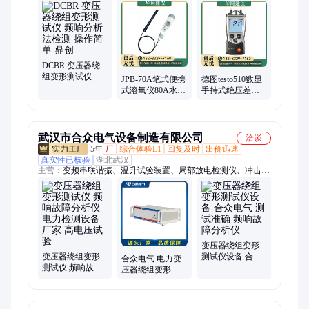
工套管、水泥砂浆检测、万能试验机、塑料管材、防水卷材、无
损检测仪器
DCBR 变压器绕
组变形测试仪 频
JPB-70A笔式便携
德图testo510数显
响分析法检测 操
式溶氧仪80A水产
手持式绝压差表
作简单 鼎创
养殖含氧量DO分
高精度工业天然
析仪可充电
气
武汉市合众电气设备制造有限公司
洽谈
5年
厂
综合体验L1
回复及时
出价迅速
真实性已核验
湖北武汉
主营：
变频串联谐振、温升试验装置、局部放电检测仪、冲击电
压发生器、直流高压发生器、绝缘靴手套耐压试验装置、互感器
综合测试仪
变压器绕组变形
变压器绕组变形
测试仪设备 合众
合众电气 电力变
测试仪 频响故障
电气 测试准确 频
压器绕组变形测
分析仪 电力检测
响故障分析仪
试仪 频响故障分
设备厂家 高电压
析仪 HZRZ-211
试验