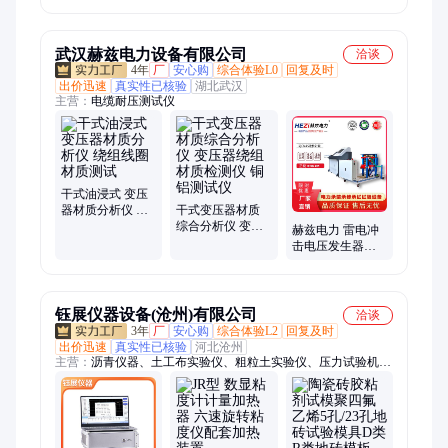
分析仪增强型变
灌溉卷管器肩背
压器评估
式手摇水带收卷
器
武汉赫兹电力设备有限公司
洽谈
4年
厂
安心购
综合体验L0
回复及时
出价迅速
真实性已核验
湖北武汉
主营：
电缆耐压测试仪
干式油浸式 变压
器材质分析仪 绕
干式变压器材质
组线圈材质测试
综合分析仪 变压
赫兹电力 雷电冲
器绕组材质检测
击电压发生器试
仪 铜铝测试仪
验装置 测量精准
试验稳定
钰展仪器设备(沧州)有限公司
洽谈
3年
厂
安心购
综合体验L2
回复及时
出价迅速
真实性已核验
河北沧州
主营：
沥青仪器、土工布实验仪、粗粒土实验仪、压力试验机、
抗折抗压一体机、路强仪、固结仪、鼓风干燥箱、砂浆抗渗仪、
水泥检测仪、管材检测仪、防水卷材检测仪、门窗性能检测、保
温性能检测、搅拌机、标准养护室、养护箱、恒温溢流水箱、振
实台、实验夹具、实验室仪器、胀破强度试验