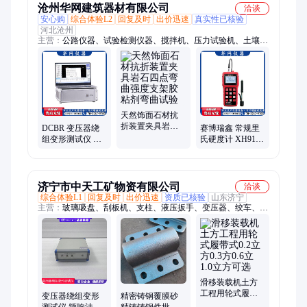
沧州华网建筑器材有限公司
洽谈
安心购
综合体验L2
回复及时
出价迅速
真实性已核验
河北沧州
主营：
公路仪器、试验检测仪器、搅拌机、压力试验机、土壤检
测分析仪、水泥检测分析仪、沥青检测分析仪、管材静液压试验
机、土工布检测仪器、混凝土检测、土工仪器、建筑仪器、电动
击实仪、沥青车辙试验仪、混合料拌和机、粗粒土相对密度仪、
检测仪、击实仪、各种夹具、应变式直剪仪、耐磨试验机、导热
系数测定仪、粗粒土检测仪器、混凝土检测仪、陶瓷砖检测仪器
天然饰面石材抗
折装置夹具岩石
DCBR 变压器绕
赛博瑞鑫 常规里
四点弯曲强度支
组变形测试仪 频
氏硬度计 XH910
架胶粘剂弯曲试
响分析法检测 操
全新设计使用便
验
作简单 鼎创
捷
济宁市中天工矿物资有限公司
洽谈
综合体验L1
回复及时
出价迅速
资质已核验
山东济宁
主营：
玻璃吸盘、刮板机、支柱、液压扳手、变压器、绞车、传
感器、喷浆机、喷涂机、拆缸机、柴油机水泵、乳化液泵站、氢
氧化钙、订扣机、真空泵、滑移装载机、电缆夹板、闸瓦、滤液
泵、试验台、装载机、气动绞车、移动变电站
滑移装载机土方
工程用轮式履带
变压器绕组变形
精密铸钢覆膜砂
式0.2立方0.3方0.6
测试仪 频响法单
精铸铸钢件批发