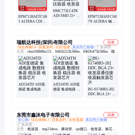
HMC772LC4TR
ADI SMD 25+ 射
EPM7128AETC100-
EPM7128AEFC100-
频无线芯片 比较
5 ALTERA CDIP
7N ALTERA 钢面
器 收发器
25+ 收发器通信接
25+ 收发器通信接
收器触发器芯片
收器触发器芯片
瑞航达科技(深圳)有限公司
洽谈
综合体验L0
回复及时
出价迅速
真实性已核验
广东深圳
主营：
cbm160808u121、0402b223k500nt、0402b473k500nt、模数
转换芯片、0402b224k160nt、0402b562k500nt、
cbw321609u190t、0402b222k500nt、06035c332jat2a、
0603x225k160nt、0402b103k500nt、0603b103j500nt、
0805b221k500nt、04022r102k500ba、0402cg102j500nt、
0402cg4r7c500nt、l9637d013trst19sop
AD534TD ADI亚
AD534TH ADI亚
德诺 集成电路 数
德诺 集成电路 数
BU-61740B3-202
模转换器 稳压器
模转换器 稳压器
DDC BGA 23+ 收
收发器芯片
收发器芯片
发器通信接收器
触发器芯片
东莞市鑫沐电子有限公司
洽谈
安心购
综合体验L1
回复及时
出价迅速
真实性已核验
广东东莞
主营：
检波器、imp23absu、驱动管、spi接口、收发器、换芯
片、锂电池、电池组、放大器、传感器、稳压器、调制器、调节