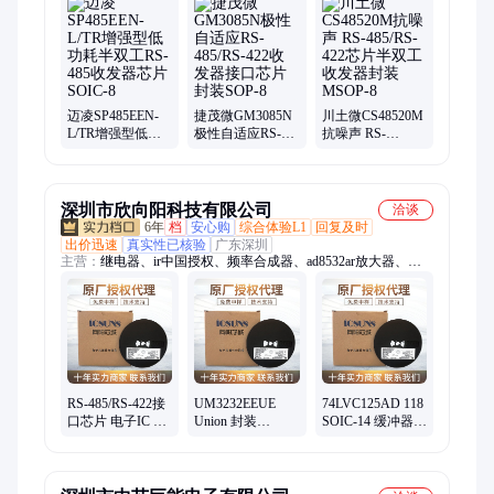
器、升压器、tlsr9516a、控制器、反相器、rt8753bfe、处理器、
滤波器、gt4427dtr、锂离子、转换器、单片机、bm8563esa
迈凌SP485EEN-
捷茂微GM3085N
川土微CS48520M
L/TR增强型低功
极性自适应RS-
抗噪声 RS-
耗半双工RS-485
485/RS-422收发器
485/RS-422芯片半
收发器芯片SOIC-
接口芯片封装
双工收发器封装
8
SOP-8
MSOP-8
深圳市欣向阳科技有限公司
洽谈
6年
档
安心购
综合体验L1
回复及时
出价迅速
真实性已核验
广东深圳
主营：
继电器、ir中国授权、频率合成器、ad8532ar放大器、
ad828arz放大器、ad829jrz放大器、ad818arz放大器、ad8031arz放
大器、ad8058arz放大器、ad8532arz放大器、ad8001arz放大器、
ad8307arz放大器、ad8651armz放大器、ad8099ardz放大器、
ad8534aruz放大器、ad706jr通用运放、op42gsz精密运放、
op90gpz通用运放、ad8417brmz放大器、op07csz精密运放、
ad712jrz精密运放、hmc326ms8ge放大器、op490gsz通用运放、
op162gsz精密运放、ad848jrz通用运放
RS-485/RS-422接
UM3232EEUE
74LVC125AD 118
口芯片 电子IC 收
Union 封装
SOIC-14 缓冲器
发器 SP3485EN-
TSSOP16 收发器
驱动器 收发器 芯
L/TR SOIC-8 迈凌
芯片 UM3232E 批
片
次25+