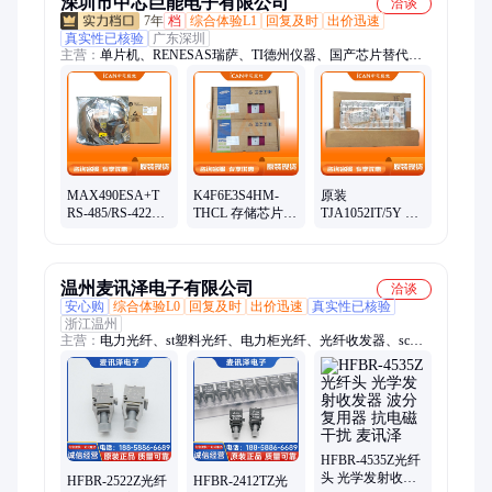
深圳市中芯巨能电子有限公司
洽谈
7年
档
综合体验L1
回复及时
出价迅速
真实性已核验
广东深圳
主营：
单片机、RENESAS瑞萨、TI德州仪器、国产芯片替代、
电源芯片、接口芯片、时钟芯片、存储芯片、以太网控制芯片、
射频芯片、转换芯片、ADI亚德诺、XILINX/赛灵思、可编程逻
辑器件、DSP数字信号处理器、中科芯、阿尔特拉、恩智浦、ST
意法、中微爱芯、芯科、三星存储
MAX490ESA+T
K4F6E3S4HM-
原装
RS-485/RS-422收
THCL 存储芯片
TJA1052IT/5Y 接
发器芯片 MAXIM
SAMSUNG三星
口CAN芯片 恩智
美信 封装SOP8
封装BGA200 批号
浦 封装SOIC16 批
25+
号23+
温州麦讯泽电子有限公司
洽谈
安心购
综合体验L0
回复及时
出价迅速
真实性已核验
浙江温州
主营：
电力光纤、st塑料光纤、电力柜光纤、光纤收发器、sc光
纤连接器、4511对接器法兰、安华高光纤接头、传感器光纤、三
菱eska光纤、pmma塑料光纤、双工光纤4511z、m6反射型光纤、
变频光纤跳线、国产塑料光纤、高压变频光纤、光纤跳线
tocp155、avago安华高光纤、大芯径光纤跳线、sma塑料光纤跳
线、安华高塑料光纤、1521Z光纤、工控塑料光纤、三菱伺服光
纤、TOCP200光纤、工控光纤跳线
HFBR-4535Z光纤
头 光学发射收发
HFBR-2522Z光纤
HFBR-2412TZ光