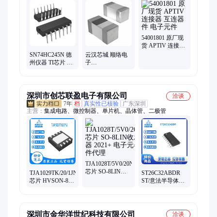
54001801 原厂现
货 APTIV 连接器
互连器件 电子元
SN74HC245N 德
云汉芯城 顺络电
件
州仪器 TI芯片 缓
子
冲器/驱动器/收发
SDFL1005QR56KTF
器
电子元器件 ic芯片
深圳市创芯联盈电子有限公司
洽谈
7年
档
真实性已核验
广东深圳
主营：
集成电路、微控制器、单片机、晶体管、二极管
TJA1028T/5V0/20NP
芯片 SO-8LIN收
TJA1029TK/20/1JNP
ST26C32ABDR
发器 2021+ 电子
芯片 HVSON-8收
ST/意法半导体
元器件代理
发器 2021+ 电子
SOP16集成IC
元器件代理
2021+ 电子元器件
代理
深圳市金华洋世纪科技有限公司
洽谈