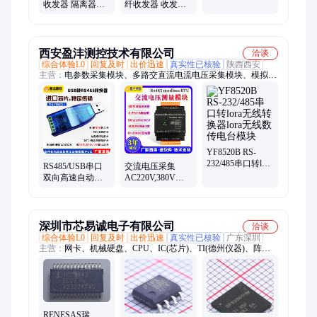
器 波分复用器 抗
收发器 隔离器芯
纤收发器 收发接
电磁干扰 麦讯泽
片 抗干扰性强 麦
收器 隔离器芯片
讯泽
麦讯泽
西安盈沣测控技术有限公司
洽谈
综合体验L0
回复及时
出价迅速
真实性已核验
陕西西安
主营：
电参数采集模块、多路交直流电流电压采集模块、模拟量
采集模块、模拟量输出模块、开关量输入输出模块
YF8520B RS-
232/485串口转lora
RS485/USB串口
交流电压采集
无线转换器lora无
双向高速自动收
AC220V,380V电
线数传电台模块
发转换器,进口芯
压监测模块输入0-
片FT232RL,即插
800V电流电压变
即用
送器
深圳市芯易诚电子有限公司
洽谈
综合体验L0
回复及时
出价迅速
真实性已核验
广东深圳
主营：
网卡、机械硬盘、CPU、IC(芯片)、TI(德州仪器)、阵列
卡
RENESAS瑞