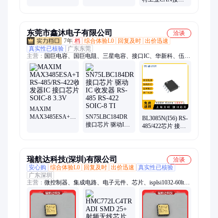
器芯片 RK方案兼
芯片
芯片 新能源应用
用物联网集成电
收发器电子元器
路ic
件ic
东莞市鑫沐电子有限公司
洽谈
7年
档
综合体验L0
回复及时
出价迅速
真实性已核验
广东东莞
主营：
国巨电容、国巨电阻、三星电容、接口IC、华新科、伍尔
特电感、二极管、三极管、贴片电感、lm317to-220、贴片排阻、
贴片电阻、贴片电容、贴片磁珠、贴片滤波器、s8050s0t23、旺
诠电阻、厚声电阻
MAXIM
MAX3485ESA+T
SN75LBC184DR
BL3085N(I56) RS-
RS-485/RS-422收
接口芯片 驱动IC
485/422芯片 接口
发器IC 接口芯片
收发器 RS-485
IC 收发器 封装
SOIC-8 3.3V
RS-422 SOIC-8 TI
SOIC-8 5V 贝岭
瑞航达科技(深圳)有限公司
洽谈
安心购
综合体验L0
回复及时
出价迅速
真实性已核验
广东深圳
主营：
微控制器、集成电路、电子元件、芯片、isplsi1032-60lt、
isplsi1032-80lt、isplsi1024ea-125lt100、军工电子元器件