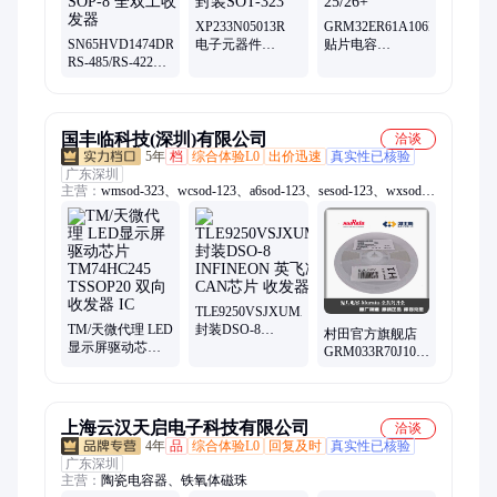
XP233N05013R
GRM32ER61A106MC01
SN65HVD1474DR
电子元器件
贴片电容
RS-485/RS-422芯
TOREX/特瑞仕 封
MURATA 体积
片 TI/德州仪器
装SOT-323
1210 10UF 10V
SOP-8 全双工收
X5R 25/26+
发器
国丰临科技(深圳)有限公司
洽谈
5年
档
综合体验L0
出价迅速
真实性已核验
广东深圳
主营：
wmsod-323、wcsod-123、a6sod-123、sesod-123、wxsod-
123、wdsod-323、x4sod-123、6hsod-123、6csod-123、4zsod-
123、mmbd4148t、mmbd4148a、3esod-323、蜡烛灯、wgsod-
123、5psod-123、y2sod-323、稳压管、wnsod-123、d6sod-123、
sksod-123、mmsz5244b、c0sod-323、5nsod-123、4fsod-123
TLE9250VSJXUMA1
TM/天微代理 LED
封装DSO-8
村田官方旗舰店
显示屏驱动芯片
INFINEON 英飞
GRM033R70J103JA01D
TM74HC245
凌 CAN芯片 收发
电容MLCC 0201
TSSOP20 双向收
器
定制0.01UF 6.3V
发器 IC
上海云汉天启电子科技有限公司
洽谈
4年
品
综合体验L0
回复及时
真实性已核验
广东深圳
主营：
陶瓷电容器、铁氧体磁珠