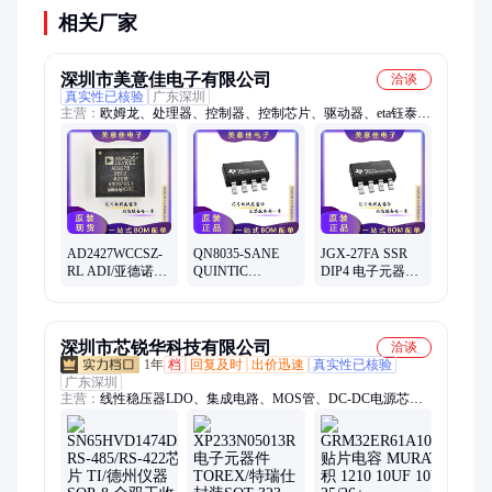
相关厂家
深圳市美意佳电子有限公司
洽谈
真实性已核验
广东深圳
主营：
欧姆龙、处理器、控制器、控制芯片、驱动器、eta钰泰、
通信模块、集成电路、电源管理、电源负载、RTL
AD2427WCCSZ-
QN8035-SANE
JGX-27FA SSR
RL ADI/亚德诺
QUINTIC
DIP4 电子元器件
LFCSP32 音频接
MSOP10 电子元
集成电路IC 一站
口芯片 接收发器
器件 集成电路IC
式配单
IC
一站式配单
深圳市芯锐华科技有限公司
洽谈
1年
档
回复及时
出价迅速
真实性已核验
广东深圳
主营：
线性稳压器LDO、集成电路、MOS管、DC-DC电源芯
片、IC、IGBT、贴片电容