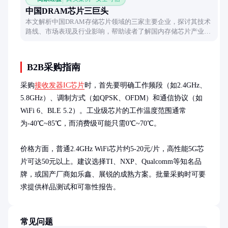
中国DRAM芯片三巨头
本文解析中国DRAM存储芯片领域的三家主要企业，探讨其技术
路线、市场表现及行业影响，帮助读者了解国内存储芯片产业格
局。
B2B采购指南
采购
接收发器IC芯片
时，首先要明确工作频段（如2.4GHz、
5.8GHz）、调制方式（如QPSK、OFDM）和通信协议（如
WiFi 6、BLE 5.2）。工业级芯片的工作温度范围通常
为-40℃~85℃，而消费级可能只需0℃~70℃。

价格方面，普通2.4GHz WiFi芯片约5-20元/片，高性能5G芯
片可达50元以上。建议选择TI、NXP、Qualcomm等知名品
牌，或国产厂商如乐鑫、展锐的成熟方案。批量采购时可要
求提供样品测试和可靠性报告。
常见问题