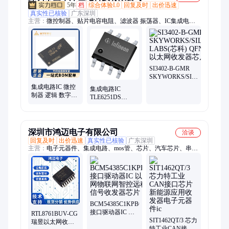
5年
档
综合体验L0
回复及时
出价迅速
真实性已核验
广东深圳
主营：
微控制器、贴片电容电阻、滤波器 振荡器、IC集成电
路、数据转换芯片、射频无线芯片、传感器、继电器
SI3402-B-GMR
SKYWORKS/SILICON
LABS(芯科) QFN-
集成电路IC 微控
集成电路IC
20 以太网收发器
制器 逻辑 数字比
TLE6251DS
芯片
较 收发器 射频芯
Infineon(英飞凌)
片数据转换芯片
SOIC-8 CAN收发
器原装芯片
深圳市鸿迈电子有限公司
洽谈
回复及时
出价迅速
真实性已核验
广东深圳
主营：
电子元器件、集成电路、mos管、芯片、汽车芯片、串口
拓展芯片、电源管理芯片、存储芯片、存储ic、ic、电源芯片、
驱动ic、车规芯片、NXP芯片、TI芯片、ADI芯片、电源模块、
单片机、IGBT管、二极管、三极管、晶体管、GPU、元器件配
单、bom表配单
BCM54385C1KPBG
接口驱动器IC 以
RTL8761BUV-CG
太网物联网智控
SIT1462QT/3 芯力
瑞昱以太网收发
远程信号收发器
特工业CAN接口