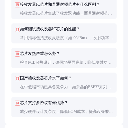
接收发器IC芯片和普通射频芯片有什么区别？
问
接收发器IC芯片集成了收发双功能，而普通射频芯片
可能只具备发送或接收单一功能。收发器芯片设计更
复杂，但系统集成度更高。
如何测试接收发器IC芯片的性能？
问
常用指标包括接收灵敏度（如-90dBm）、发射功率
（如20dBm）、误码率（如<0.1%）等。专业测试需
要矢量网络分析仪和频谱仪等设备。
芯片发热严重怎么办？
问
检查PCB散热设计，确保地平面完整；降低发射功率
（如有此设置）；改善通风条件或增加散热片。持续
高温会缩短芯片寿命。
国产接收发器芯片水平如何？
问
在中低端市场已具备竞争力，如乐鑫的ESP32系列。
高端芯片与国外顶级产品仍有差距，但进步显著，性
价比优势明显。
芯片支持多协议有何优势？
问
减少硬件设计复杂度，降低BOM成本；提高设备兼容
性；方便通过软件升级支持新协议。但可能牺牲部分
射频性能。