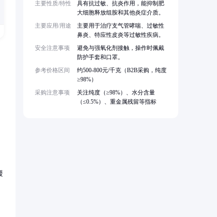
主要性质/特性
具有抗过敏、抗炎作用，能抑制肥
大细胞释放组胺和其他炎症介质。
主要应用/用途
主要用于治疗支气管哮喘、过敏性
鼻炎、特应性皮炎等过敏性疾病。
安全注意事项
避免与强氧化剂接触，操作时佩戴
防护手套和口罩。
参考价格区间
约500-800元/千克（B2B采购，纯度
≥98%）
采购注意事项
关注纯度（≥98%）、水分含量
（≤0.5%）、重金属残留等指标
缓