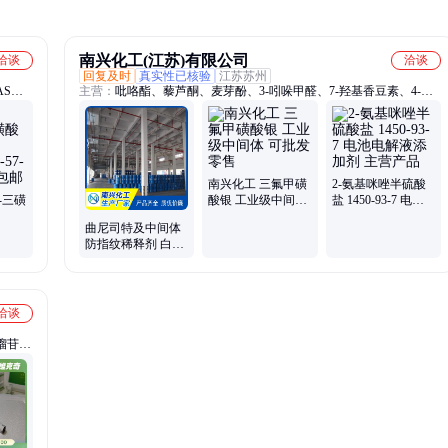
南兴化工(江苏)有限公司
洽谈
洽谈
回复及时
真实性已核验
江苏苏州
AS抑
主营：
吡咯酯、藜芦酮、麦芽酚、3-吲哚甲醛、7-羟基香豆素、4-羟
苯甲
基香豆素、6-氰基-2-萘酚、5-甲氧基色胺、6-甲基香豆素、β-氯代苯
决明内
乙烷、铃兰醛、吴茱萸碱、聚谷氨酸、农药中间体
南兴化工 三氟甲磺
2-氨基咪唑半硫酸
6-三磺
酸银 工业级中间体
盐 1450-93-7 电池
可批发零售
电解液添加剂 主营
曲尼司特及中间体
7-1
产品
防指纹稀释剂 白色
结晶 现货含量99%
洽谈
榴苷、
李素、
柴胡系
列、化