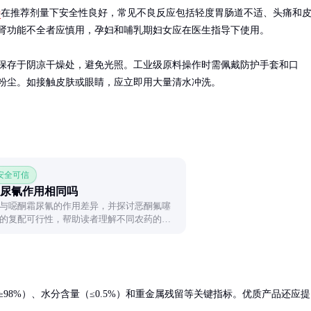
特
在推荐剂量下安全性良好，常见不良反应包括轻度胃肠道不适、头痛和
肾功能不全者应慎用，孕妇和哺乳期妇女应在医生指导下使用。

保存于阴凉干燥处，避免光照。工业级原料操作时需佩戴防护手套和口
粉尘。如接触皮肤或眼睛，应立即用大量清水冲洗。
 安全可信
尿氰作用相同吗
与噁酮霜尿氰的作用差异，并探讨恶酮氟噻
的复配可行性，帮助读者理解不同农药的特
98%）、水分含量（≤0.5%）和重金属残留等关键指标。优质产品还应提