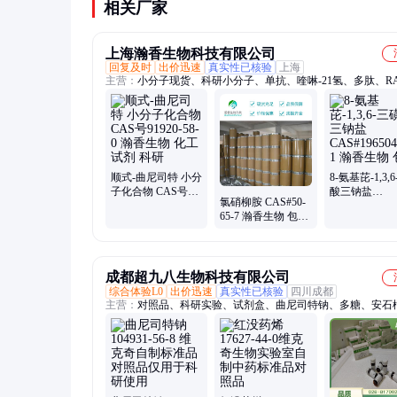
相关厂家
上海瀚香生物科技有限公司
回复及时
出价迅速
真实性已核验
上海
主营：
小分子现货、科研小分子、单抗、喹啉-21氢、多肽、R
制剂、中间体、医药中间体、实验室用试剂、实验小分子、氯
酸、咪唑乙醇、氧代丙腈、贝达喹啉、贝伐单抗、谷氨酰胺、
酯、溴喹唑啉、苯基丙基、乙基己基
顺式-曲尼司特 小分
8-氨基芘-1,3,
子化合物 CAS号
酸三钠盐
氯硝柳胺 CAS#50-
91920-58-0 瀚香生
CAS#196504-5
65-7 瀚香生物 包邮
物 化工试剂 科研
瀚香生物 包邮
图谱提供
成都超九八生物科技有限公司
综合体验L0
出价迅速
真实性已核验
四川成都
主营：
对照品、科研实验、试剂盒、曲尼司特钠、多糖、安石
儿茶素、绿原酸、尿石素、人参皂苷、花青素、维生素、异鼠
甘草系列、人参系列、补骨脂系列、雷公藤系列、黄芩系列、
列、丹参系列、酸枣仁系列、重楼系列、大黄系列、五味子系
合物、黄芪皂苷系列