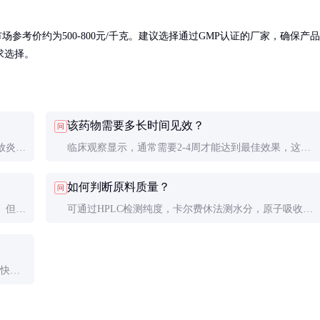
参考价约为500-800元/千克。建议选择通过GMP认证的厂家，确保产品
需求选择。
该药物需要多长时间见效？
问
放炎症
临床观察显示，通常需要2-4周才能达到最佳效果，这与
独特机
它调节免疫反应的作用机制有关。建议患者坚持规律用
如何判断原料质量？
问
药。
。但建
可通过HPLC检测纯度，卡尔费休法测水分，原子吸收法
。
测重金属。正规供应商应提供完整的质检报告。
尽快使