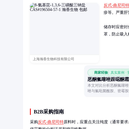
反式-曲尼司
疹等。严重肝
储存时应密封
罩，防止吸入
上海瀚香生物科技有限公司
商家经验
真实案例 ·
恶酮氟噻唑跟噁酮霜
本文对比分析恶酮氟噻唑
唑与氟吡菌酰胺、密霉胺
性与合理使用方式。
B2B采购指南
采购
反式-曲尼司特
原料时，应重点关注纯度（通常要求≥