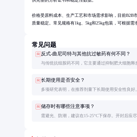
供完整的分析证书和稳定性数据。

价格受原料成本、生产工艺和市场需求影响，目前B2B市场
质量稳定。常见规格有1kg、5kg和25kg包装，可根据
常见问题
反式-曲尼司特与其他抗过敏药有何不同？
问
与传统抗组胺药不同，它主要通过抑制肥大细胞释
介质来预防过敏反应，而非仅阻断组胺受体。这种
长期使用是否安全？
问
制使其在预防过敏症状方面更具优势。
多项研究表明，在推荐剂量下长期使用安全性良好
议定期进行肝功能检查，特别是对有肝病史的患者
储存时有哪些注意事项？
问
需避光、防潮，建议在15-25°C下保存。开封后应
用，剩余部分需严格密封。