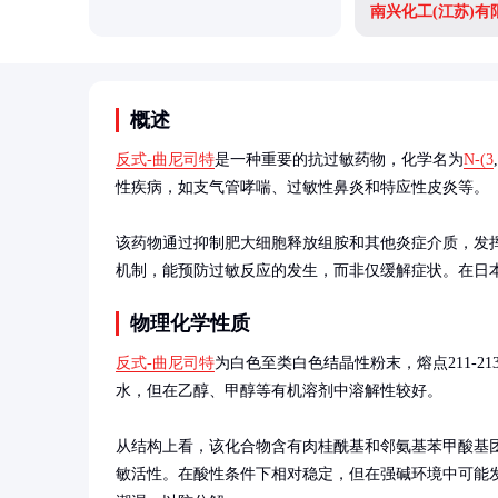
南兴化工(江苏)有
概述
反式-曲尼司特
是一种重要的抗过敏药物，化学名为
N-(3
,
性疾病，如支气管哮喘、过敏性鼻炎和特应性皮炎等。

该药物通过抑制肥大细胞释放组胺和其他炎症介质，发
机制，能预防过敏反应的发生，而非仅缓解症状。在日
物理化学性质
反式-曲尼司特
为白色至类白色结晶性粉末，熔点211-213
水，但在乙醇、甲醇等有机溶剂中溶解性较好。

从结构上看，该化合物含有肉桂酰基和邻氨基苯甲酸基
敏活性。在酸性条件下相对稳定，但在强碱环境中可能