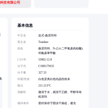
科技有限公司
基本信息
敏
中文名
反式-曲尼司特
英文名
Tranilast
别名
曲尼司特、N-(3,4-二甲氧基肉桂酰)
邻氨基苯甲酸
CAS号
53902-12-8
分子式
C18H17NO5
分子量
327.33
外观/性状
白色至类白色结晶性粉末
熔点
211-213°C
溶解性
微溶于水，易溶于乙醇、甲醇等有
机溶剂
储存条件
密封保存于阴凉干燥处，避光