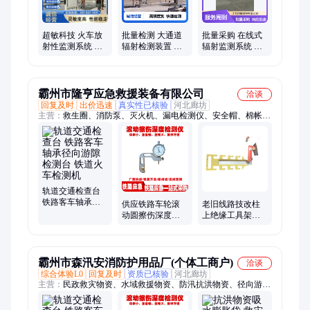
超敏科技 火车放
批量检测 大通道
批量采购 在线式
射性监测系统 再
辐射检测装置 高
辐射监测系统 响
生资源车辆辐射
精度检测 物流口
应速度快 数据存
检测设备
岸辐射安检
储导出
霸州市隆亨应急救援装备有限公司
洽谈
回复及时
出价迅速
真实性已核验
河北廊坊
主营：
救生圈、消防泵、灭火机、漏电检测仪、安全帽、棉帐
篷、防寒服、收纳包、折叠桌凳、防洪子堤、折叠桌椅、遥控扳
手、智能平台、破拆工具、电缆接头、抽绳式沙袋、检修翼型
卡、救灾铝合金、灭火单级泵、移动堵漏机、防汛挡水板、救灾
竹板床、铝合金桌凳、导线更换器、夜间照明灯
轨道交通检查台
铁路客车轴承径
供应铁路车轮滚
老旧线路技改柱
向游隙检测台 铁
动圆擦伤深度检
上绝缘工具架横
道火车检测机
测仪火车车轮擦
担固定收纳旧杆
伤尺 器材
改造拆装绝缘配
件
霸州市森汛安消防护用品厂(个体工商户)
洽谈
综合体验L0
回复及时
资质已核验
河北廊坊
主营：
民政救灾物资、水域救援物资、防汛抗洪物资、径向游隙
检测台、地震救援物资