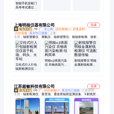
需求 多种控制方
拦能力 操作简单
智能手机安检门
式
方便
高考考试通过式
金属多模式检测
机场火车站检测
设备
上海明核仪器有限公司
洽谈
2年
厂
安心购
综合体验L1
回复及时
出价迅速
真实性已核验
上海
主营：
辐射测量仪、测氡仪、辐射报警仪、核辐射检测、放射性
检测器、剂量率仪、射线探测仪、射线射报警仪、氡气测量仪、
表面污染仪、辐射测试仪、辐射监测仪、车辆测量仪、辐射巡测
仪、表面沾污仪、放射性测定仪、放射性剂量仪、辐射剂量仪、
放射报警仪、废钢辐射测量仪、核辐射监测系统、表面污染测量
仪、个人剂量报警仪、辐射剂量报警仪
明核α,β表面污染
射线报警仪 明核
立柱式行人行包
仪 衣物表面污染
金属射线检测仪
辐射检测仪仪器
检测 结构简单
可选配数据传输
于机场、码头、
火车站
江苏超敏科技有限公司
洽谈
6年
厂
综合体验L0
真实性已核验
江苏苏州
主营：
辐射检测仪、衰变池、通道类辐射监测设备、X射线荧光
光谱仪