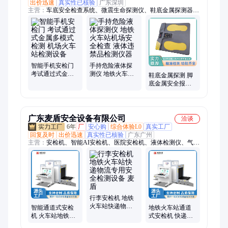
出价迅速
真实性已核验
广东深圳
主营：
车底安全检查系统、微震生命探测仪、鞋底金属探测器、
金属检测仪、手机探测门、手持金属探测器、车底安检扫描系
统、车底检查镜、生命探测仪、鞋底探测仪、探测手机的安检
门、手持式金属探测器、手持安检器、金属探测门、金属探测安
检门、汽车站安检机、安全检查设备、新一代信号探测器、金属
探测仪、车底检查监控系统、台式检查仪、便携式安检机、学校
5g信号干扰器、5g考场屏蔽器、安检系统
智能手机安检门
手持危险液体探
考试通过式金属
测仪 地铁火车站
鞋底金属探测 脚
多模式检测 机场
机场安全检查 液
底金属安全报警
火车站检测设备
体违禁品检测仪
仪 体育馆入口安
器
检 戈威士
广东麦盾安全设备有限公司
洽谈
6年
厂
安心购
综合体验L0
真实工厂
回复及时
出价迅速
真实性已核验
广东广州
主营：
安检机、智能AI安检机、医院安检机、液体检测仪、气体
检测仪、安检门、手机安检门、手机探测门、安检设备、防爆
罐、防爆毯、手持金属探测器
行李安检机 地铁
火车站快递物流
智能通道式安检
地铁火车站通道
专用安全检测设
机 火车站地铁场
式安检机 快递包
备 麦盾
馆安全筛查检测
裹安全检测专用