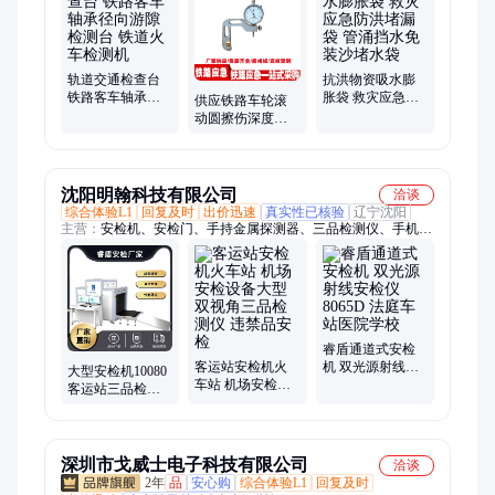
轨道交通检查台
抗洪物资吸水膨
铁路客车轴承径
胀袋 救灾应急防
供应铁路车轮滚
向游隙检测台 铁
洪堵漏袋 管涌挡
动圆擦伤深度检
道火车检测机
水免装沙堵水袋
测仪火车车轮擦
伤尺 器材
沈阳明翰科技有限公司
洽谈
综合体验L1
回复及时
出价迅速
真实性已核验
辽宁沈阳
主营：
安检机、安检门、手持金属探测器、三品检测仪、手机安
检门、学校安检门、医院安检门、大型安检机、智能安检门、金
属安检门、小型安检机
睿盾通道式安检
客运站安检机火
机 双光源射线安
大型安检机10080
车站 机场安检设
检仪8065D 法庭
客运站三品检测
备大型双视角三
车站医院学校
仪火车站安检仪
品检测仪 违禁品
地铁专用 16年老
安检
厂
深圳市戈威士电子科技有限公司
洽谈
2年
品
安心购
综合体验L1
回复及时