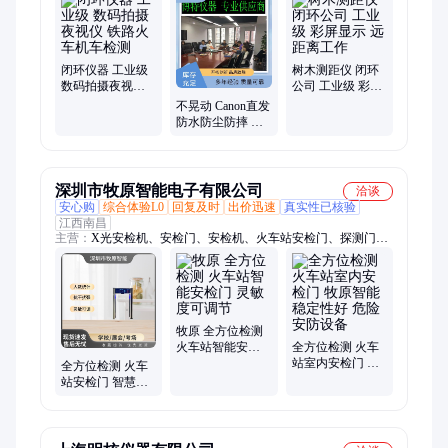
闭环仪器 工业级
树木测距仪 闭环
数码拍摄夜视仪
公司 工业级 彩屏
铁路火车机车检
显示 远距离工作
不晃动 Canon直发
测
防水防尘防摔 防
抖电子望远镜
深圳市牧原智能电子有限公司
洽谈
安心购
综合体验L0
回复及时
出价迅速
真实性已核验
江西南昌
主营：
X光安检机、安检门、安检机、火车站安检门、探测门、
手机探测门、行李包裹安检仪、金属探测器、金属安检门、测温
仪
牧原 全方位检测
火车站智能安检
全方位检测 火车
门 灵敏度可调节
站室内安检门 牧
全方位检测 火车
原智能 稳定性好
站安检门 智慧牧
危险安防设备
原 高精度 提高安
全性