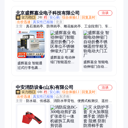
设备
设备
北京盛辉嘉业电子科技有限公司
洽谈
2年
档
安心购
综合体验L1
回复及时
出价迅速
真实性已核验
北京
主营：
真石漆岗亭、防弹岗亭、雕花板岗亭、工业段滑门、车牌
识别 道闸、钢结构岗亭、吸烟亭、垃圾房、治安岗亭、不锈钢
岗亭、户外移动厕所、志愿者服务亭、岗台、礼宾岗亭、集装
箱、伸缩门、人行闸机、升降柱、拒马、电动翻板、安检门、安
检机、测速仪、道闸雷达
盛辉嘉业 电动伸
缩门智能遥控折
盛辉嘉业 智能电
盛辉嘉业 智能通
叠门小区单位不
动伸缩门自动折
过式行李包裹检
锈钢伸缩大门厂
叠不锈钢遥控学
测仪 火车站物流
家
校无轨电动大门
自动识别检测安
工厂
检机
中安消防设备(山东)有限公司
洽谈
6年
档
安心购
综合体验L1
回复及时
出价迅速
真实性已核验
山东济南
主营：
防水箱、传感器、消防水带背包、便携式检测仪、遥控升
降履带底盘