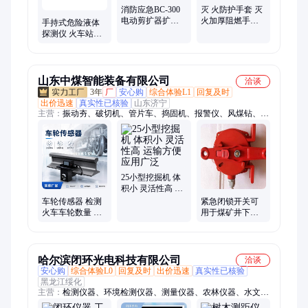
消防应急BC-300
灭 火防护手套 灭
电动剪扩器扩张
火加厚阻燃手套
手持式危险液体
牵引一体机破拆
消防手套 阻燃 防
探测仪 火车站地
工具组剪切器
割 防滑棉手套
铁法院医院酒精
爆炸物安全检测
仪
山东中煤智能装备有限公司
洽谈
3年
厂
安心购
综合体验L1
回复及时
出价迅速
真实性已核验
山东济宁
主营：
振动夯、破切机、管片车、捣固机、报警仪、风煤钻、风
筒布、三用阀、减速机、电机车、除雪机、铁水包、振动器、磨
轨机、凿毛机、道口板、充气胎、行走轮、封孔器、介质粉、测
定仪、传感器、泥浆泵、岔机芯、校正仪
25小型挖掘机 体
积小 灵活性高 运
输方便 应用广泛
车轮传感器 检测
紧急闭锁开关可
火车车轮数量 实
用于煤矿井下有
时计轴判断方向
爆炸性气体的环
抗干扰能力强
境 结构合理
哈尔滨闭环光电科技有限公司
洽谈
安心购
综合体验L0
回复及时
出价迅速
真实性已核验
黑龙江绥化
主营：
检测仪器、环境检测仪器、测量仪器、农林仪器、水文气
象仪器