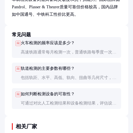
Pandrol、Plasser & Theurer质量可靠但价格较高，国内品牌
如中国通号、中铁科工性价比更高。
常见问题
火车检测的频率应该是多少？
问
高速铁路通常每月检测一次，普通铁路每季度一次。
车辆检测则每运行5000公里进行一次全面检查。
轨道检测的主要参数有哪些？
问
包括轨距、水平、高低、轨向、扭曲等几何尺寸，以
及轨道刚度、扣件状态等力学参数。
如何判断检测设备的可靠性？
问
可通过对比人工检测结果和设备检测结果，评估设备
的一致性和稳定性。定期校准和维护也是保障可靠性
的关键。
相关厂家