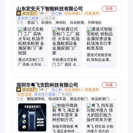
山东宏安天下智能科技有限公司
洽谈
5年
厂
安心购
综合体验L1
回复及时
真实性已核验
山东济南
主营：
测温门、防撞柱、伸缩柱、自动检测、升降地柱
通道式智能安检
通过式安检门 工
学校通过式安检
机 铁制品金属筛
厂 高铁 火车站 机
门 工厂 园区 火车
查设备 机场海关
场手机精准检测
站 机场金属检测
行李检查系统
金属探测门厂家
设备 金属探测门
校园
厂家
深圳市粤飞安防科技有限公司
洽谈
5年
厂
安心购
综合体验L1
回复及时
出价迅速
真实性已核验
广东深圳
主营：
翻版路障机、电动阻车器、测温安检门、体温检测门、车
底检测系统、车底排查检测仪、不锈钢阻车器、热成像测温仪、
智能防撞路障、全自动测温门、不锈钢挡路机、热成像测温门、
不锈钢升降柱、全自动升降柱、语音播报测温门、304不锈钢挡
路桩
智能升降路桩 粤
粤飞 挡车器 分散
飞 满足多种停车
冲撞力 强大的阻