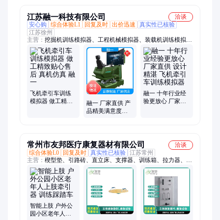
江苏融一科技有限公司
洽谈
安心购
综合体验L1
回复及时
出价迅速
真实性已核验
江苏徐州
主营：
挖掘机训练模拟器、工程机械模拟器、装载机训练模拟
器、矿山机械模拟器、运输车训练模拟器、港口机械模拟器、道
桥装备模拟器、装载机实训考核模拟器、农用机械模拟器、装载
机模拟实训设备、高速推土机模拟器、仿真装载机模拟器、桥梁
虚拟仿真模拟器、虚拟考培模拟器、机场燃油叉车模拟器、压路
机模拟器、港口机械仿真模拟器
飞机牵引车训练
融一 十年行业经
模拟器 做工精致
验更放心 厂家直
融一 厂家直供 产
贴心售后 真机仿
供 设计精湛 飞机
品精美满意度高
真 融一
牵引车训练模拟
飞机牵引车训练
器
模拟器
常州市友邦医疗康复器材有限公司
洽谈
综合体验L0
回复及时
真实性已核验
江苏常州
主营：
楔型垫、引路砖、直立床、支撑器、训练箱、拉力器、计
步器、训练板、铝合金、木愣床、康复床、套圈板、磁性钮、珠
数板、万步计、绕珠钟、背力计、坐便椅、平行杆、平衡板、木
插板、按摩床、平行杠、站立架、分指板
智能上肢 户外公
园小区老年人上