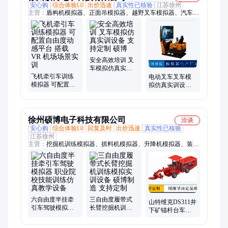
安心购
综合体验L0
出价迅速
真实性已核验
江苏徐州
主营：
盾构机模拟器、正面吊模拟器、越野叉车模拟器、汽车驾
驶模拟器、应急救援模拟器、工程机械模拟器、自卸车模拟器、
重型机械化桥模拟器、焊接模拟器、平地机模拟器、压路机训练
模拟器、山地挖掘机模拟器、叉车模拟器、汽车起重机模拟器、
挖掘机模拟训练器材、重型支援桥训练模拟器、运输车模拟器、
塔式起重机模拟机、港口机械模拟器、推土机模拟器、消防车模
安全高效培训 叉
拟器、装载机模拟器、多用工程车模拟器、挖掘机模拟器、矿用
车模拟仿真实训
飞机牵引车训练
设备 支持定制 硕
电动叉车叉车模
卡车模拟器
模拟器 可配置自
博
拟仿真实训设备
由度动感平台 搭
协同训练模拟器
载 VR 机场场景实
硕博
训
徐州硕博电子科技有限公司
洽谈
安心购
综合体验L0
回复及时
出价迅速
真实性已核验
江苏徐州
主营：
挖掘机训练模拟器、抓料机模拟器、升降机模拟器、装载
机模拟器、叉车模拟器、运输车训练模拟器、模拟操作台、港口
起重机模拟器、消防车模拟器、掘进机模拟器、模拟驾驶座舱、
起重机模拟器、盾构机模拟器、压路机模拟器、模拟机、汽车起
重机模拟器、推土机模拟器、自卸车模拟器、矿用卡车训练模拟
器、门座式起重机模拟器、焊接训练模拟器、平地机模拟器、教
学仪、远程控制座舱、考培机
六自由度半挂牵
三自由度履带式
山特维克DS311井
引车驾驶模拟器
长臂挖掘机训练
下矿锚杆台车驾
职业院校技能训
模拟实训设备 硕
驶舱模拟仓仿真
练仿真教学设备
博制造 支持定制
实训硕博