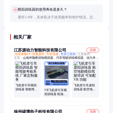
估。好的模拟器应能显著提升学员的操作熟练度和安
全意识。
模拟训练器的使用寿命是多久？
问
通常5-8年，具体取决于使用频率和维护情况。定期
维护和软件更新可延长设备寿命。
相关厂家
江苏源动力智能科技有限公司
洽谈
综合体验L0
回复及时
出价迅速
资质已核验
江苏徐州
主营：
山地伴随桥训练模拟器、汽车驾驶训练模拟器、动力舟训
练模拟器、重型冲击桥训练模拟器、猛士车训练模拟器、压路机
训练模拟器、平地机模拟器、轮式挖掘机模拟训练器、装载机训
练模拟器、起重机训练模拟器、轮式推土机训练模拟器、履带式
推土机模拟器、汽车起重机训练模拟器、山地挖掘机训练模拟
器、叉车训练模拟器、轮式冲击桥训练模拟器、无人机训练模拟
器、自卸车训练模拟器、轮式多用工程车模拟器、越野叉车训练
飞机牵引车模拟
飞机牵引车虚拟
训练器 智能驾驶
训练器 航空地勤
模拟器、工程机械训练模拟器、挖掘机训练模拟器、5G远程遥
VR飞机牵引车模
考核系统 厂家定
模拟驾驶培训 可
控驾驶座舱、智能无人挖掘机教学台
拟训练器 机场地
制服务
加配 VR 功能
勤驾驶实操培训
设备 制造厂家直
供
徐州硕博电子科技有限公司
洽谈