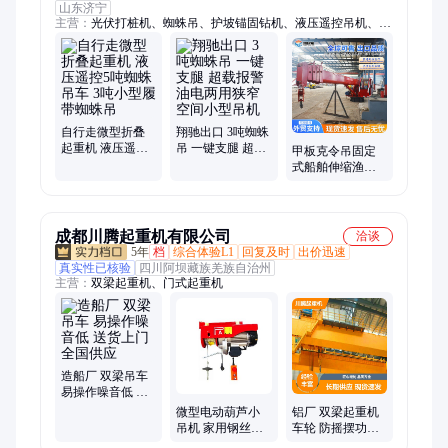
山东济宁
主营：
光伏打桩机、蜘蛛吊、护坡锚固钻机、液压遥控吊机、隧
道钻机、护栏打桩机、取芯钻机、潜孔钻机、光伏板安装车、管
棚钻机、支护钻机、抗浮锚杆钻机、螺旋钻机、地基打桩机、运
输车、吊改钻、电动叉车、发电车、履带底盘、旋挖钻机、水井
钻机、照明车、静压桩光伏振动锤、蜘蛛高空车
自行走微型折叠
翔驰出口 3吨蜘蛛
起重机 液压遥控5
吊 一键支腿 超载
甲板克令吊固定
吨蜘蛛吊车 3吨小
报警油电两用狭
式船舶伸缩渔船
型履带蜘蛛吊
窄空间小型吊机
起重机 遥控操作
港口固定码头吊
机
成都川腾起重机有限公司
洽谈
5年
档
综合体验L1
回复及时
出价迅速
真实性已核验
四川阿坝藏族羌族自治州
主营：
双梁起重机、门式起重机
造船厂 双梁吊车
易操作噪音低 送
货上门 全国供应
微型电动葫芦小
铝厂 双梁起重机
吊机 家用钢丝绳
车轮 防摇摆功能
遥控垂直建筑电
操作便捷 一站式