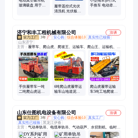
电动真空吸吊机
小型拖车步行式
玻璃吸盘 用于大
手推车 电动牵引
履带遥控式光伏
型玻璃幕墙安装
车 物流仓库牵引
清洗机 光伏板清
搬运吊具设备
液压迷你搬运车
洗机械人 太阳能
电动清洁车
济宁和丰工程机械有限公司
洽谈
3年
厂
安心购
综合体验L0
真实性已核验
山东济宁
主营：
履带车、爬山虎、爬坡王、运输车、爬山王、运输机、抓
木机、自卸车、升降平台、搅拌罐车、四不像车、履带农用车、
柴油机源头、柴油工程车、山地毛竹车、履带翻斗车、柴油搬运
车、履带随车吊运、液压自卸搬运车
手扶履带车一吨
6吨爬山虎履带运
爬山虎履带运输
二吨爬山虎运输
输车山地道泥泞
车5吨工地爬坡拉
车加装吊机工程
路搬运车工地自
商混车水稻田工
农用山区爬坡自
卸履带车
程履带车
卸车
山东仕图机电设备有限公司
洽谈
3年
厂
安心购
综合体验L0
真实工厂
真实性已核验
黑龙江伊春
主营：
气动单轨吊、电缆单轨吊、气动葫芦、水切割机、临时支
护、锚索切割机、驱动轮、气动注液泵、轨道、气动单轨吊制动