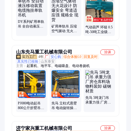
系统
DY系列矿用单轨
吊 全自动液压移
矿用单轨吊 压缩
气动葫芦 环链 0.5
动装置 电缆拖挂
空气驱动 无火花
吨-50吨工业级防
单轨吊机
设计 防爆安全 弯
爆耐腐蚀型 适用
道适应强 规格全
于无电环境作业
现货
山东先马重工机械有限公司
洽谈
4年
厂
安心购
综合体验L0
回复及时
真实性已核验
山东泰安
主营：
起重机、地平车、电磁吸盘、电动卷扬机
先马 5吨龙门吊
承重力强 厂房仓
PJ080电动起吊
先马 立柱式悬臂
库料场物料装卸
800公斤折臂吊
吊 电动旋转操作
碳钢材质
100-800公斤平衡
简单 货物起重装
吊机 可移动式起
卸用 规格齐全
重机
济宁家兴重工机械有限公司
洽谈