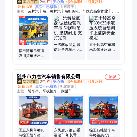
2年
厂
安心购
综合体验L1
回复及时
出价迅速
真实性已核验
山东济宁
主营：
蓝牌汽车吊、黄牌汽车吊8-16吨、车载式高空作业车、蓝
牌随车吊、黄牌随车吊8-16吨、自行走高空车、10吨黄牌凯马汽
车吊、12吨黄牌重汽车吊、16吨黄牌汽车吊、6-16吨自制吊、6.3
吨福田随车吊、12吨东风汽车吊、14吨东风汽车吊、16吨随车
吊、多功能高空作业车、汽车起重机、27米高空作业车、23米高
空作业车、28米高空作业车
一汽解放底盘 诚
五十铃高空车30
信经营汽车吊 5吨
米35米液压系统
福田随车吊蓝牌
6吨吊机 坚韧耐用
自动调平上蓝牌
农用货车液压伸
支持定制
安全稳定
缩吊臂 油电两用
小型吊机
随州市力杰汽车销售有限公司
洽谈
2年
档
安心购
综合体验L1
回复及时
出价迅速
真实性已核验
湖北随州
主营：
随车吊、平板拖车、救援车
国五东风单桥10
东风后八轮 起重
徐工12吨随车吊
吨徐工随车吊 六
运输车 加长臂吊
年终钜惠2万 一车