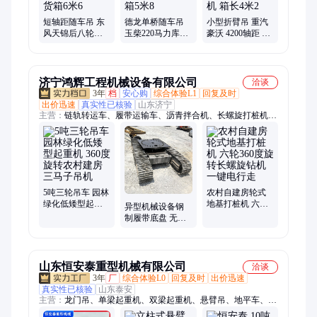
短轴距随车吊 东
德龙单桥随车吊
小型折臂吊 重汽
风天锦后八轮可
玉柴220马力库存
豪沃 4200轴距 徐
装 中联 徐工 三一
徐工8吨5节臂自
工5吨 6吨随车吊
吊机 货箱6米6
背吊 货箱5米8
起重机 箱长4米2
济宁鸿辉工程机械设备有限公司
洽谈
3年
档
安心购
综合体验L1
回复及时
出价迅速
真实性已核验
山东济宁
主营：
链轨转运车、履带运输车、沥青拌合机、长螺旋打桩机、
光伏打桩机、沥青搅拌机、公路护栏打桩机、履带搅拌罐车、履
带底盘、护坡钻机、履带随车吊、履带吊车、四不像运输车、四
不像随车挖、四不像随车抓、四不像吊挖一体机、三轮随车吊、
履带随车挖、地基打桩机、电线杆打桩机、抗浮锚杆打桩机、蜘
蛛吊、随车挖运输车、钢制履带底盘
5吨三轮吊车 园林
农村自建房轮式
绿化低矮型起重
地基打桩机 六轮
异型机械设备钢
机 360度旋转农村
360度旋转长螺旋
制履带底盘 无线
建房三马子吊机
钻机 一键电行走
遥控链轨底盘 25
吨30吨40吨底盘
山东恒安泰重型机械有限公司
洽谈
3年
厂
综合体验L0
回复及时
出价迅速
真实性已核验
山东泰安
主营：
龙门吊、单梁起重机、双梁起重机、悬臂吊、地平车、升
降货梯、电磁吸盘、所有起重设备附件