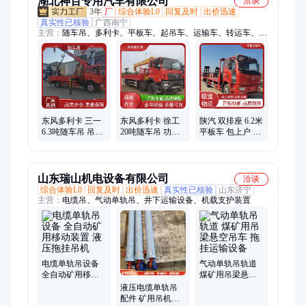
湖北神百专用汽车有限公司
洽谈
3年
厂
综合体验L0
回复及时
出价迅速
真实性已核验
广西南宁
主营：
随车吊、多利卡、平板车、起吊车、运输车、转运车、平
板拖车、道路清障车
东风多利卡 三一
东风多利卡 徐工
陕汽 双排座 6.2米
6.3吨随车吊 吊机
20吨随车吊 功能
平板车 包上户 售
可定制生产 公路
齐全 操作简单 液
后无忧 小型挖机
救援起吊车
压臂起吊车
运输车
山东瑞山机电设备有限公司
洽谈
综合体验L0
回复及时
出价迅速
真实性已核验
山东济宁
主营：
电缆吊、气动单轨吊、井下运输设备、机载支护装置
电缆单轨吊设备
气动单轨吊轨道
全自动矿用移动
煤矿用吊梁悬空
装置 液压拖挂吊
吊车 拖挂运输设
液压电缆单轨吊
机
备
配件 矿用吊机头