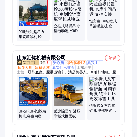
恒安泰 10吨 欧式
立柱式悬臂吊 小
单梁起重机 仓库
型电动遥控360度
车间吊运 支持安
50吨强劲起吊力
旋转吊机 定制设
装
集装箱吊机 轻松
计高度臂长及吨
应对大型货柜 90
位
度翻转双车位翻
转机
山东汇铭机械有限公司
洽谈
3年
厂
安心购
综合体验L2
真实工厂
回复及时
出价迅速
真实性已核验
山东济宁
主营：
履带底盘、履带运输车、清淤机器人、牵引扫地机、履带
叉车、推雪铲、除雪滚、融雪撒布机、除雪机、路面吹扫机、护
栏清洗机、修剪机、抓木机、蜘蛛吊车、沥青搅拌机、履带割草
机、液压动力站
快拆式叉车除雪
铲 加厚锰钢铲面
3吨5吨8吨蜘蛛吊
破冰除雪车 液压
可调节角度 物业
机 电梯室内楼顶
犁板式推雪板 叉
厂区高效除雪工
地下室用蜘蛛吊
车皮卡装载机改
具
车 油电两用履带
装 大型车载清雪
吊
铲