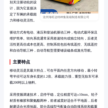
别关注驱动轮的设
计，因为它直接决
定了车辆的承载能
沧州海旺达特种集装箱制造有限公司
力和移动灵活性。

驱动方式有电动、液压和柴油机驱动三种，电动式最环保且
维护简单。转向系统通常采用差速转向或独立转向，后者灵
活性更高但成本也更高。控制系统包括有线遥控、无线遥控
和自动导航三种，自动导航型需要铺设磁条或激光导航。
主要特点
移动灵活是其最大特点，可在平面内任意方向移动，最小转
弯半径可达车身长度的1.2倍。承载能力强，重型无轨车可承
载200吨以上物料。

采用变频调速技术，启停平稳，定位精度可达±10mm。轮子
材质有橡胶和聚氨酯两种，前者减震好适合不平地面，后者
耐磨适合光滑地面。部分高端型号配备自动防撞系统和载重