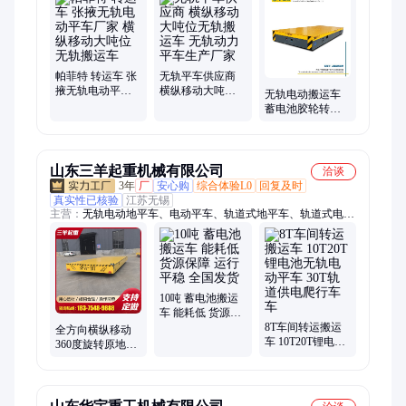
包车、地跨车、搬运车
帕菲特 转运车 张
无轨平车供应商
掖无轨电动平车
横纵移动大吨位
无轨电动搬运车
厂家 横纵移动大
无轨搬运车 无轨
蓄电池胶轮转向
吨位 无轨搬运车
动力平车生产厂
搬运车 横纵移动
家
车 载货10吨
山东三羊起重机械有限公司
洽谈
3年
厂
安心购
综合体验L0
回复及时
真实性已核验
江苏无锡
主营：
无轨电动地平车、电动平车、轨道式地平车、轨道式电动
平车、蓄电池地平车
10吨 蓄电池搬运
车 能耗低 货源保
障 运行平稳 全国
8T车间转运搬运
全方向横纵移动
发货
车 10T20T锂电池
360度旋转原地无
无轨电动平车 30T
轨电动平车 10吨
轨道供电爬行车
15吨仓库运输车
车