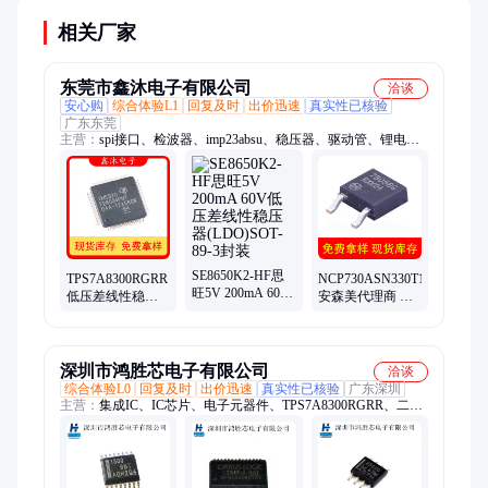
相关厂家
东莞市鑫沐电子有限公司
洽谈
安心购
综合体验L1
回复及时
出价迅速
真实性已核验
广东东莞
主营：
spi接口、检波器、imp23absu、稳压器、驱动管、锂电
池、电池组、放大器、传感器、调制器、调节器、升压器、
tlsr9516a、控制器、反相器、rt8753bfe、收发器、处理器、滤波
器、换芯片、gt4427dtr、锂离子、转换器、单片机、bm8563esa
SE8650K2-HF思
TPS7A8300RGRR
NCP730ASN330T1G
旺5V 200mA 60V
低压差线性稳压
安森美代理商 低
低压差线性稳压
器LDO TI/德州仪
压差线性稳压器
器(LDO)SOT-89-3
器 VQFN20封装
TSOP-5封装
封装
23+批次
深圳市鸿胜芯电子有限公司
洽谈
综合体验L0
回复及时
出价迅速
真实性已核验
广东深圳
主营：
集成IC、IC芯片、电子元器件、TPS7A8300RGRR、二三
极管