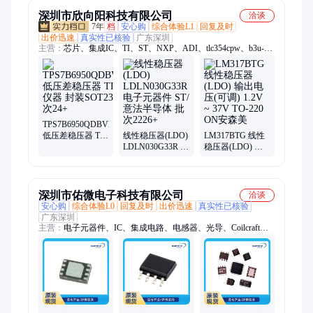
深圳市欣向阳科技有限公司
洽谈
7年
档
安心购
综合体验L1
回复及时
出价迅速
真实性已核验
广东深圳
主营：
芯片、集成IC、TI、ST、NXP、ADI、tlc354cpw、b3u-
1000p、衰减器、pcb批量、a991-2015、a999-3283、多层板、
b140af-13、a999-3530、733910070、放大器、a999-3323、2474r-
25l、制pcb板、国内pcb、多层pcb、逆变器
TPS7B6950QDBVRQ1
低压差稳压器 TI/
线性稳压器(LDO)
LM317BTG 线性
德州仪器 封装
LDLN030G33R 电
稳压器(LDO) 输
SOT23-5 批次24+
子元器件 ST/意法
出电压(可调) 1.2V
半导体 批次2226+
~ 37V TO-220 ON
安森美
深圳市佑微电子科技有限公司
洽谈
安心购
综合体验L0
回复及时
出价迅速
真实性已核验
广东深圳
主营：
电子元器件、IC、集成电路、电感器、光导、Coilcraft、
mentor