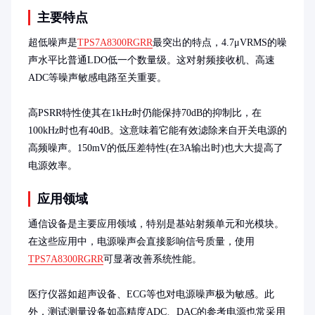
主要特点
超低噪声是
TPS7A8300RGRR
最突出的特点，4.7μVRMS的噪
声水平比普通LDO低一个数量级。这对射频接收机、高速
ADC等噪声敏感电路至关重要。

高PSRR特性使其在1kHz时仍能保持70dB的抑制比，在
100kHz时也有40dB。这意味着它能有效滤除来自开关电源的
高频噪声。150mV的低压差特性(在3A输出时)也大大提高了
电源效率。
应用领域
通信设备是主要应用领域，特别是基站射频单元和光模块。
在这些应用中，电源噪声会直接影响信号质量，使用
TPS7A8300RGRR
可显著改善系统性能。

医疗仪器如超声设备、ECG等也对电源噪声极为敏感。此
外，测试测量设备如高精度ADC、DAC的参考电源也常采用