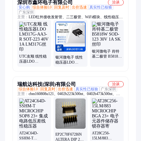
深圳市鑫环电子有限公司
洽谈
安心购
综合体验L0
回复及时
出价迅速
真实性已核验
广东深圳
主营：
LED红外接收发射管、二三极管、WiFi模块、线性稳压器
LDO、4G模块、MOS管、无线模块、发光二极管、海思芯片、
瑞煜芯片、贴片二极管、贴片三极管、肖特基二极管、场效应
管、rtl8188、rtl8189、4g cat4、蓝牙模块、物联网模块、nb模
块、低功耗芯片模块、4g通信模块、二极管、三极管、碳化硅
mos管、碳化硅sic
银河微电子 肖特
UTC友顺 线性稳
基二极管 B5818W
银河微电子 线性
压器LDO
SOD-123 30V 1A
稳压器LDO
LM317G-AA3-R
SK丝印
BL78M05 TO-252
SOT-223 40V 1A
35V 700mA
LM317G丝印
78M05丝印
瑞航达科技(深圳)有限公司
洽谈
综合体验L0
回复及时
出价迅速
真实性已核验
广东深圳
主营：
cbm160808u121、0402b223k500nt、0402b473k500nt、
0402b224k160nt、0402b562k500nt、cbw321609u190t、
0402b222k500nt、06035c332jat2a、0603x225k160nt、
0402b103k500nt、0603b103j500nt、0805b221k500nt、
04022r102k500ba、0402cg102j500nt、0402cg4r7c500nt、
l9637d013trst19sop
AT24C64D-
AT28C256-
EP2C70F672I6N
SSHM-T
15LM/883
ALTERA DIP 23+