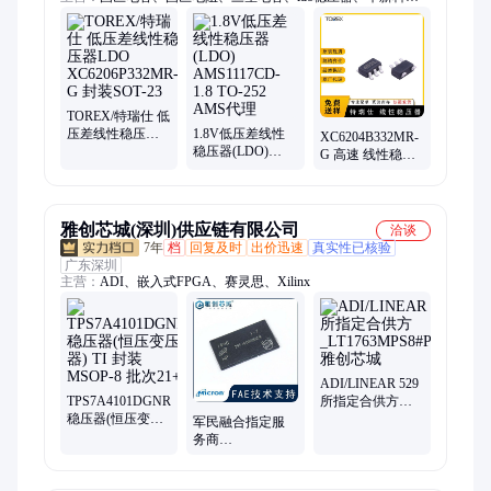
伍尔特电感、二极管、三极管、贴片电感、lm317to-220、贴片排
阻、贴片电阻、贴片电容、贴片磁珠、贴片滤波器、
s8050s0t23、旺诠电阻、厚声电阻
TOREX/特瑞仕 低
压差线性稳压器
1.8V低压差线性
XC6204B332MR-
LDO
稳压器(LDO)
G 高速 线性稳压
XC6206P332MR-
AMS1117CD-1.8
器LDO 低压差
G 封装SOT-23
TO-252 AMS代理
SOT-25 Torex/特瑞
仕
雅创芯城(深圳)供应链有限公司
洽谈
7年
档
回复及时
出价迅速
真实性已核验
广东深圳
主营：
ADI、嵌入式FPGA、赛灵思、Xilinx
ADI/LINEAR 529
TPS7A4101DGNR
所指定合供方
稳压器(恒压变压
_LT1763MPS8#PBF_
军民融合指定服
器) TI 封装MSOP-
雅创芯城
务商
8 批次21+
_MT29F256G08CJABAWP-
IT:B _雅创芯城