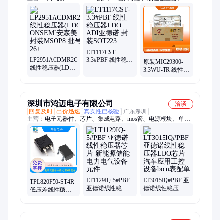
ADI亚德诺、国产芯片替代、XILINX/赛灵思、可编程逻辑器
件、电源芯片、接口芯片、DSP数字信号处理器、时钟芯片、中
科芯、阿尔特拉、存储芯片、以太网控制芯片、射频芯片、恩智
浦、ST意法、中微爱芯、转换芯片、芯科、三星存储
LT1117CST-
LP2951ACDMR2G
3.3#PBF 线性稳压
原装MIC29300-
线性稳压器(LDO)
器LDO ADI亚德
3.3WU-TR 线性稳
ONSEMI安森美
诺 封装SOT223
压器LDO
封装MSOP8 批号
MICROCHIP微芯
26+
封装TO263
深圳市鸿迈电子有限公司
洽谈
回复及时
出价迅速
真实性已核验
广东深圳
主营：
电子元器件、芯片、集成电路、mos管、电源模块、单片
机、汽车芯片、IGBT管、串口拓展芯片、电源管理芯片、存储
芯片、存储ic、ic、二极管、三极管、晶体管、GPU、电源芯
片、驱动ic、车规芯片、NXP芯片、TI芯片、ADI芯片、元器件
配单、bom表配单
LT1129IQ-5#PBF
LT3015IQ#PBF 亚
TPL820F50-ST4R
亚德诺线性稳压
德诺线性稳压器
低压差线性稳压
器芯片 新能源储
LDO芯片 汽车应
器集成电路 继电
能电力电气设备
用工控设备bom表
器远程智控电源
元件
配单
芯片