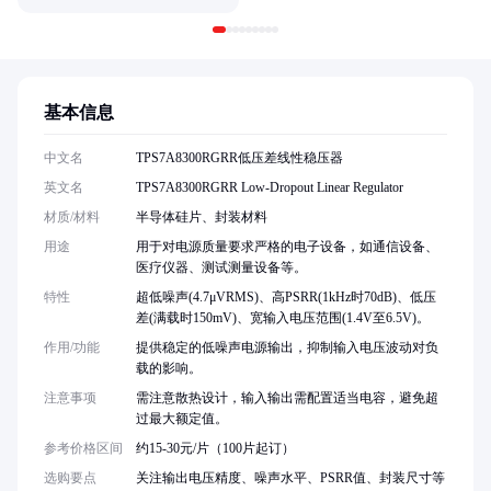
基本信息
中文名
TPS7A8300RGRR低压差线性稳压器
英文名
TPS7A8300RGRR Low-Dropout Linear Regulator
材质/材料
半导体硅片、封装材料
用途
用于对电源质量要求严格的电子设备，如通信设备、
医疗仪器、测试测量设备等。
特性
超低噪声(4.7μVRMS)、高PSRR(1kHz时70dB)、低压
差(满载时150mV)、宽输入电压范围(1.4V至6.5V)。
作用/功能
提供稳定的低噪声电源输出，抑制输入电压波动对负
载的影响。
注意事项
需注意散热设计，输入输出需配置适当电容，避免超
过最大额定值。
参考价格区间
约15-30元/片（100片起订）
选购要点
关注输出电压精度、噪声水平、PSRR值、封装尺寸等