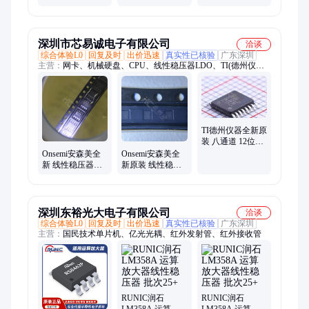
MICROCHIP
MICROCHIP
驱动器芯片 低通
SOP8 23+ 集成电
BGA 23+ 电子元
滤波器
路低压差线性稳
器件储存器锁存
压器
器寄
深圳市芯易诚电子有限公司
洽谈
综合体验L0
回复及时
出价迅速
真实性已核验
广东深圳
主营：
网卡、机械硬盘、CPU、线性稳压器LDO、TI(德州仪
器)、IC(芯片)、阵列卡
TI德州仪器全新原
装 八通道 12位模
数转换芯片ADC
Onsemi安森美全
Onsemi安森美全
ADC128S102CIMT
新 线性稳压器
新原装 线性稳压
LDO 单通道输出
器LDO 固定输出
可调40V
1.8V
LM2931CDR2G
NCP186AMX180TAG
深圳东裕光大电子有限公司
洽谈
综合体验L0
回复及时
出价迅速
真实性已核验
广东深圳
主营：
国民技术单片机、亿光光耦、红外发射管、红外接收管
RUNIC润石
RUNIC润石