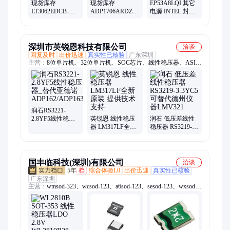
现货库存
现货库存
EP53A8LQI 其它
LT3062EDCB-
ADP1706ARDZ-
电源 INTEL 封装
5#TRMPBF 低压
2.5-R7 低压差稳
QFN-16 批号1439
差稳压器 电子元
压器 电子元器件
器件 封装DFN-8
封装SOP-8
深圳市英锐恩科技有限公司
洽谈
回复及时
出价迅速
真实性已核验
广东深圳
主营：
8位单片机、32位单片机、SOC芯片、线性稳压器、ASIC
芯片、模拟器件、MCU、国产单片机原厂、模拟集成电路、电
源管理芯片、DC-DC转换器、芯片定制、运算放大器、接口电
路、接口转接方案芯片、单片机方案、MCU方案、MCU方案定
制、单片机产品解决方案、智能方案开发、消费类电子方案、汽
车电子方案
润石RS3221-
2.8YF5线性稳压
英锐恩 线性稳压
润石 低压差线性
器_替代亚德诺
器 LM317LF全新
稳压器 RS3219-
ADP162/ADP163
原装 提供技术支
3.3YC5可替代德
持
州仪器LMV321
国丰临科技(深圳)有限公司
洽谈
5年
档
综合体验L0
出价迅速
真实性已核验
广东深圳
主营：
wmsod-323、wcsod-123、a6sod-123、sesod-123、wxsod-
123、wdsod-323、x4sod-123、6hsod-123、6csod-123、4zsod-
123、mmbd4148t、mmbd4148a、3esod-323、蜡烛灯、wgsod-
123、5psod-123、y2sod-323、稳压管、wnsod-123、d6sod-123、
sksod-123、mmsz5244b、c0sod-323、5nsod-123、4fsod-123