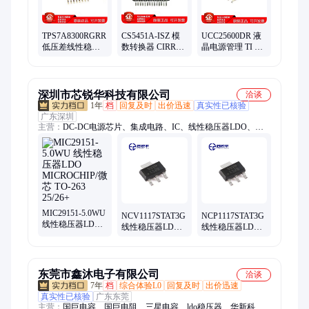
TPS7A8300RGRR
CS5451A-ISZ 模
UCC25600DR 液
低压差线性稳压
数转换器 CIRRUS
晶电源管理 TI 封
器 TI 封装VQFN-
封装SSOP28 IC芯
装SOP-8 IC芯片
20 IC芯片 电子元
片 集成电路
集成电路
器件
深圳市芯锐华科技有限公司
洽谈
1年
档
回复及时
出价迅速
真实性已核验
广东深圳
主营：
DC-DC电源芯片、集成电路、IC、线性稳压器LDO、
MOS管、IGBT、贴片电容
MIC29151-5.0WU
NCV1117STAT3G
NCP1117STAT3G
线性稳压器LDO
线性稳压器LDO
线性稳压器LDO
MICROCHIP/微芯
ON/安森美 SOT-
ON/安森美 SOT-
TO-263 25/26+
223 25/26+
223 25/26+
东莞市鑫沐电子有限公司
洽谈
7年
档
综合体验L0
回复及时
出价迅速
真实性已核验
广东东莞
主营：
国巨电容、国巨电阻、三星电容、ldo稳压器、华新科、