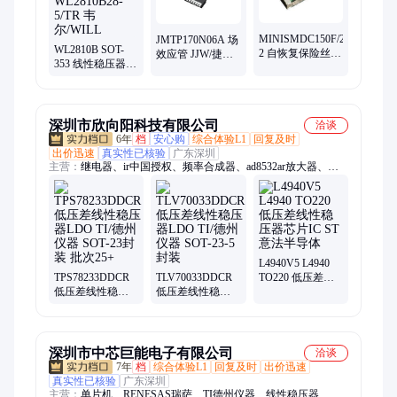
MINISMDC150F/24-
JMTP170N06A 场
WL2810B SOT-
2 自恢复保险丝
效应管 JJW/捷捷
353 线性稳压器
LITTELFUSE 封
微 封装SOP-8
LDO 2.8V
装SMD 批次
MOS管 晶体管
WL2810B28-5/TR
2024+
韦尔/WILL
深圳市欣向阳科技有限公司
洽谈
6年
档
安心购
综合体验L1
回复及时
出价迅速
真实性已核验
广东深圳
主营：
继电器、ir中国授权、频率合成器、ad8532ar放大器、
ad828arz放大器、ad829jrz放大器、ad818arz放大器、ad8031arz放
大器、ad8058arz放大器、ad8532arz放大器、ad8001arz放大器、
ad8307arz放大器、ad8651armz放大器、ad8099ardz放大器、
ad8534aruz放大器、ad706jr通用运放、op42gsz精密运放、
op90gpz通用运放、ad8417brmz放大器、op07csz精密运放、
ad712jrz精密运放、hmc326ms8ge放大器、op490gsz通用运放、
L4940V5 L4940
TPS78233DDCR
TLV70033DDCR
TO220 低压差线
op162gsz精密运放、ad848jrz通用运放
低压差线性稳压
低压差线性稳压
性稳压器芯片IC
器LDO TI/德州仪
器LDO TI/德州仪
ST意法半导体
器 SOT-23封装 批
器 SOT-23-5封装
次25+
深圳市中芯巨能电子有限公司
洽谈
7年
档
综合体验L1
回复及时
出价迅速
真实性已核验
广东深圳
主营：
单片机、RENESAS瑞萨、TI德州仪器、线性稳压器、