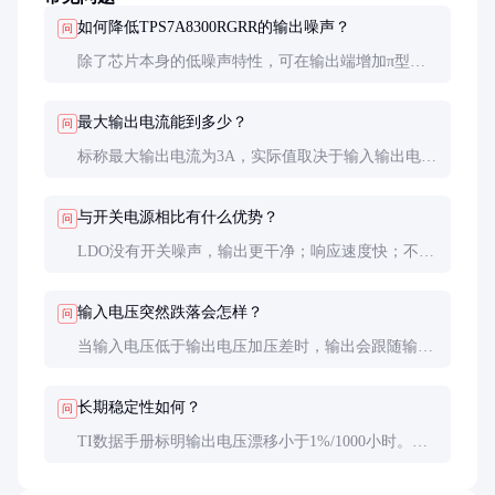
如何降低TPS7A8300RGRR的输出噪声？
问
除了芯片本身的低噪声特性，可在输出端增加π型滤
波器(小电感+电容)，选择低ESR陶瓷电容，保持良好
接地。布局时远离数字信号线。
最大输出电流能到多少？
问
标称最大输出电流为3A，实际值取决于输入输出电压
差和散热条件。建议在高温环境下降额使用，一般不
超过2.5A。
与开关电源相比有什么优势？
问
LDO没有开关噪声，输出更干净；响应速度快；不需
要电感，节省空间和成本。缺点是效率较低，适合小
电流、低压差场合。
输入电压突然跌落会怎样？
问
当输入电压低于输出电压加压差时，输出会跟随输入
跌落。突然的输入跌落可能导致输出电压波动，建议
在关键应用中增加大容量储能电容。
长期稳定性如何？
问
TI数据手册标明输出电压漂移小于1%/1000小时。在
实际应用中，经过1000小时老化测试，多数样品漂移
在0.5%以内，表现出色。