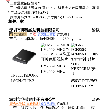
问
工作温度范围如何？
可添加额外补偿元件。
工业级温度范围-40°C至+85°C，满足大多数应用需求。高温环
问
与LM2675相比有何优势？
境下需加强散热。
效率更高(95% vs 85%)，尺寸更小(3mm×3mm vs
相关厂家
8mm×8mm)，集成度更高(内置MOSFET)。
深圳市博雅盈达科技有限公司
洽谈
5年
档
真实性已核验
广东深圳
主营：
smaj6.0ca、hef4040bt、ld7750rgr、
TPS53319DQPR、gl850g-37、锂电池、stn1hnk60、
hef4046bt、sy7201abc、fds4435bz、nce60p04y、
aw8145csr、ika15n60t、iso7721dr、stp20nm60、
nce01p13k、hef4081bt、lm3150mhx、sy7203dbc、
LM25576MHX
max485esa、irf840pbf、fdms6681z、1318183-1、
LM25576MHX/NOPB
max660esa、bq32000dr、74hc123pw
TPS53319DQPR
TSSOP20 3A降
LSON-CLIP-22
8563T PCF8563
压型开关稳压器
14A同步降压转
PCF8563T 计时/
芯片
换器芯片 TI/德
实时时钟 贴片
州仪器
SOP8
深圳市华芯购电子有限公司
洽谈
NEXPERIA/安
综合体验L0
出价迅速
资质已核验
广东深圳
世
主营：
降压芯片、集成电路芯片、特殊逻辑IC、模块