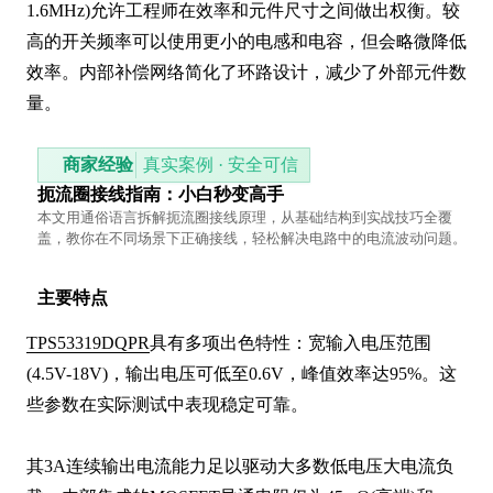
1.6MHz)允许工程师在效率和元件尺寸之间做出权衡。较
高的开关频率可以使用更小的电感和电容，但会略微降低
效率。内部补偿网络简化了环路设计，减少了外部元件数
量。
商家经验
真实案例 · 安全可信
扼流圈接线指南：小白秒变高手
本文用通俗语言拆解扼流圈接线原理，从基础结构到实战技巧全覆
盖，教你在不同场景下正确接线，轻松解决电路中的电流波动问题。
主要特点
TPS53319DQPR
具有多项出色特性：宽输入电压范围
(4.5V-18V)，输出电压可低至0.6V，峰值效率达95%。这
些参数在实际测试中表现稳定可靠。

其3A连续输出电流能力足以驱动大多数低电压大电流负