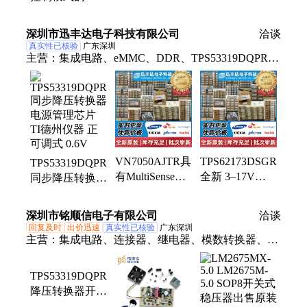
Microchip 封装
封装SOIC-8 批
TPS5331x 8A 或
SOIC-8 批次
次24+
14A 高效同步降
深圳市迅丰达电子科技有限公司
洽谈
23+/24+
压转换器
真实性已核验
广东深圳
TPS53319DQPR
主营：
集成电路、eMMC、DDR、TPS53319DQPR、
LPDDR、NAND -FLASH、动态随机存取、闪存、存
储器、多芯片封装EMCP、嵌入式多媒体卡
VN7050AJTR具
TPS62173DSGR
TPS53319DQPR
有MultiSense模
全新 3–17V
同步降压转换器
拟反馈的高侧驱
0.5A 降压转换
电源管理芯片
动器 用于汽车
器 电源管理芯
TI德州仪器 正
深圳市铭顺信电子有限公司
洽谈
应用 ST IC
片 TI 采用 2x2
可调式 0.6V
回复及时
出价迅速
真实性已核验
广东深圳
QFN
主营：
集成电路、连接器、继电器、模数转换器、保
险丝、存储器、传感器、光电耦合器、场效应管、8
位微控制器、步进电机驱动芯片、红外遥控接收头、
TPS53319DQPR
固态继电器、定向耦合器、运算放大器、加速度传感
降压转换器开关
器、板对板连接器、内存芯片
稳压管贴片