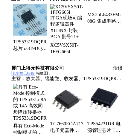
风扇 连接器 开关
MX25L6433FM2I-
08G 集成电路
(IC) Macronix 封
装N/A 批次22+
TPS53319DQPR
XC5VSX50T-
芯片53319DQP
1FFG665I
出售原装 降压
FPGA现场可编
转换器 SON22
程逻辑器件
芯片现货 电子
厦门上得元科技有限公司
洽谈
XILINX 封装
真实性已核验
福建厦门
元器件配单
BGA 批号21+
主营：
放大器、锐能微、收发器、TPS53319DQPR、
控制器、二极管、华之美、解码器、稳压器、
sn74ls00dr、mmbta42-tp、utc(友顺、op2177armz、
5kasmc30ah、on场效应、quad2-input、cj三极管、
fqd12n20ltm、中芯集成、电源开关、集成电路、旺宏
电子、英国安数、航天民芯、lan8710ai-ezk、
mc74hc14adr2g
TC7660EOA713
TPS54231DR 电
具有 Eco-Mode
电子元器件
源管理芯片 TI
控制模式的