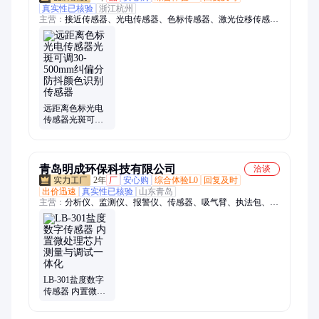
真实性已核验
浙江杭州
主营：
接近传感器、光电传感器、色标传感器、激光位移传感
器、超声波传感器、视觉传感器、分布式IO模块、安全门开关
远距离色标光电
传感器光斑可调
30-500mm纠偏分
防抖颜色识别传
感器
青岛明成环保科技有限公司
洽谈
2年
厂
安心购
综合体验L0
回复及时
出价迅速
真实性已核验
山东青岛
主营：
分析仪、监测仪、报警仪、传感器、吸气臂、执法包、测
量仪、锂电池、臭氧计、加热器、黑度仪、测定仪、物安全、计
数器、流量计、采样器、传声器、消解器、烟度计、机器人、采
样头、控制器、防护包、浊度仪、检测器
LB-301盐度数字
传感器 内置微处
理芯片 测量与调
试一体化