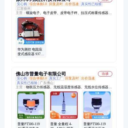
安心购
综合体验L0
回复及时
出价迅速
真实性已核验
江苏徐州
主营：
螺旋电子、电子皮带、皮带电子秤、拉压式称重传感器、
配料计量秤、称重给煤机、称重给料机、电子皮带秤、称重显示
控制器、称重仪表、非标自动送煤机、给煤机配煤系统定制、耐
压式称重给煤机、皮带秤、给煤机
华为测控 电阻应
变式感应器 9370
称重传感器 车辆
称重用设备 品种
丰富
佛山市普量电子有限公司
洽谈
安心购
综合体验L0
真实工厂
回复及时
出价迅速
真实性已核验
广东佛山
主营：
物联压力传感器、无线温湿度传感器、无线水位传感器、
无线压力传感器、物联温度传感器、压力变送器、液位变送器、
磁致伸缩水准仪
普量PT500-119
普量 全量程 4-
普量PT500-119