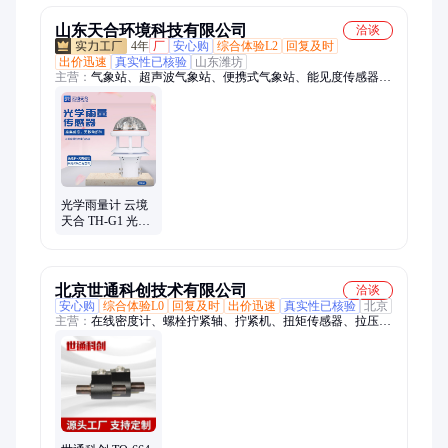
山东天合环境科技有限公司
洽谈
4年
厂
安心购
综合体验L2
回复及时
出价迅速
真实性已核验
山东潍坊
主营：
气象站、超声波气象站、便携式气象站、能见度传感器、
金属款压电雨量传感器、百叶箱传感器、微气象仪、防爆气象
站、土壤墒情监测站、手持气象站、负氧离子监测站、地下水位
监测站、雨量监测站、能见度监测站、隧道洞外亮度检测器、隧
道风速风向检测器、隧道COVI检测器、水土流失监测设备、便
携式流速仪、水质监测站、微型气象仪、金属款超声波风速风
向、野外气象监测系统、可燃气体检测仪、隧道洞内照度检测器
光学雨量计 云境
天合 TH-G1 光学
式雨量传感器 风
速风向仪厂家
北京世通科创技术有限公司
洽谈
安心购
综合体验L0
回复及时
出价迅速
真实性已核验
北京
主营：
在线密度计、螺栓拧紧轴、拧紧机、扭矩传感器、拉压力
传感器、在线粘度计、在线浓度计