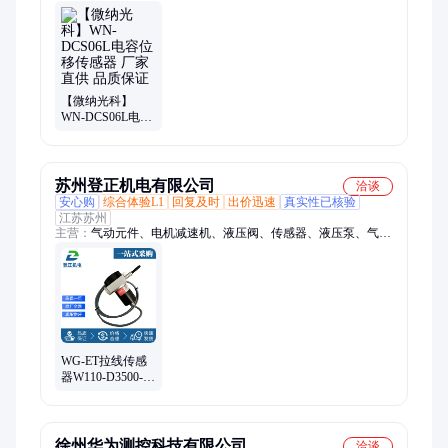
器、kk模组、电动滑台、手动滑台、精密隔振平台、气浮光学平
台、真空位移台、真空转台、电动平移台、电动旋转台、电动升
降台、电动角位台、电动组合台、手动平移台、电动位移台、二
维移动台、电动移动台、电动多维组合台、压电平移台、压电升
降台、压电旋转台、压电角位移台、直驱滑台
【微纳光科】
WN-DCS06L电容
位移传感器 厂家
直供 品质保证
苏州登正机电有限公司
洽谈
安心购
综合体验L1
回复及时
出价迅速
真实性已核验
江苏苏州
主营：
气动元件、电机减速机、液压阀、传感器、液压泵、气
缸、液压油缸
WG-ET拉线传感
器W110-D3500-
D5000CJ 原装现
货
徐州华为测控科技有限公司
洽谈