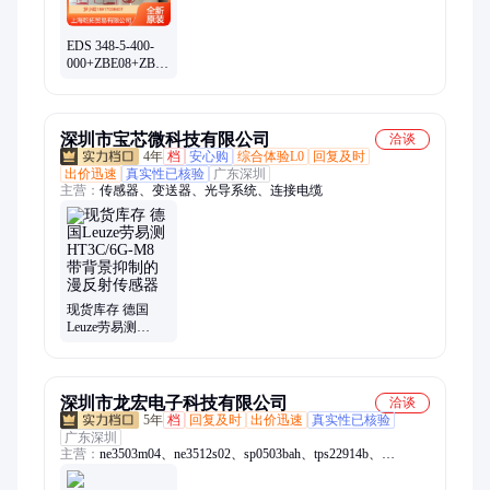
EDS 348-5-400-
000+ZBE08+ZBM300
德国HYDAC行程
传感器
深圳市宝芯微科技有限公司
洽谈
4年
档
安心购
综合体验L0
回复及时
出价迅速
真实性已核验
广东深圳
主营：
传感器、变送器、光导系统、连接电缆
现货库存 德国
Leuze劳易测
HT3C/6G-M8 带
背景抑制的漫反
射传感器
深圳市龙宏电子科技有限公司
洽谈
5年
档
回复及时
出价迅速
真实性已核验
广东深圳
主营：
ne3503m04、ne3512s02、sp0503bah、tps22914b、
iso1044bd、lt8410edc、保险丝、比较器、b02p-vl-r、ase5s4010、