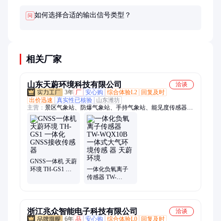
后应进行零点校准。
如何选择合适的输出信号类型？
问
相关厂家
山东天蔚环境科技有限公司
洽谈
3年
厂
安心购
综合体验L2
回复及时
出价迅速
真实性已核验
山东潍坊
主营：
景区气象站、防爆气象站、手持气象站、能见度传感器、
孢子捕捉仪、能见度监测站、公路气象站、水质监测站、水质检
测仪、气象站、隧道能见度检测器、便携式水质检测仪、农业四
情监测站、虫情测报仪、土壤墒情监测站、农业气象站、水文监
测站、猪瘟检测仪、雨量监测站、微气象仪、金属款气象仪、校
园气象观测站、电子气象仪、防爆型气象站、便携式气象仪
GNSS一体机 天蔚
环境 TH-GS1 一
一体化负氧离子
体化GNSS接收传
传感器 TW-
感器
WQX10B 一体式
大气环境传感 器
天蔚环境
浙江兆众智能电子科技有限公司
洽谈
6年
品
安心购
综合体验L0
回复及时