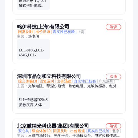
世通科创 TQ-664
轴式扭矩传感器
精度高 可靠性好
鸣伊科技(上海)有限公司
洽谈
回复及时
出价迅速
真实性已核验
上海
主营：
热电偶
LCL-816G,LCL-
454G,LCL-
005,LCL-020称重
传感器美国
OMEGA 奥米佳
深圳市晶创和立科技有限公司
洽谈
综合体验L0
回复及时
出价迅速
真实性已核验
广东深圳
主营：
光敏电阻、菲涅尔透镜、热敏电阻、光敏传感器、红外传
感器、热释电红外传感器、贴片热释电红外传感器、数字光敏传
感器、压敏电阻、微波模块、红外接收头、红外发射管、微波雷
红外传感器D204S
达感应模块、金属壳光敏电阻、环保光敏电阻、隔离垫高柱、
灵敏度高 人体感
LED隔离垫高柱、人体感应菲涅尔透镜、科技菲涅尔透镜、导光
应 盒装包装 售后
柱防水罩、防水罩、红外处理芯片、微波感应模块、贴片光敏电
完善
阻、LED隔离柱
北京微纳光科仪器(集团)有限公司
洽谈
安心购
综合体验L0
回复及时
出价迅速
真实性已核验
北京
主营：
三维电动转台、光学平台、手动移动台、电容位移传感