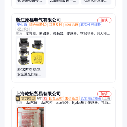
4G通讯倾角传感
20mA输出 国产化
4G通讯油压传感
器 工业级品质寿
替代 气压压力变
器 自动预警机制
命五年 配套云平
送器 传感器
安全保障 配套云
台
平台
浙江原福电气有限公司
洽谈
安心购
综合体验L0
回复及时
出价迅速
真实性已核验
浙江杭州
主营：
变频器、断路器、接触器、传感器、软启动器、PLC模
块、触摸屏、仪器仪表、编码器、真空断路器、空气开关、双电
源、继电器、雷达扫描仪、工业相机、接近开关、行程开关、框
架断路器、智能断路器、交流接触器、直流接触器
SICK西克 S30B
安全激光扫描仪
S30B-3011GB传
感器
上海乾拓贸易有限公司
洽谈
6年
档
回复及时
出价迅速
真实性已核验
上海
主营：
ckd气缸、ckd气控、asco脉冲、Hydac压力传感器、邦纳传
感器、松下传感器、无杆气缸、ab伺服电机、气体遮蔽阀、紧急
开放阀、吸附式干燥器、ASCO电磁阀、费斯托电磁阀、FESTO
气缸、诺冠电子压力开关、贝加莱模块、博力谋、霍尼韦尔限位
开关、伊顿叶片泵、Origa无杆气缸、Pilz继电器、阿托斯液压阀