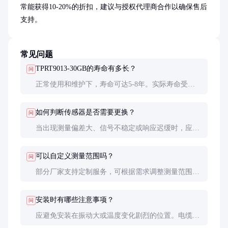
常能获得10-20%的折扣，建议与授权代理商合作以确保售后
支持。
常见问题
TPRT9013-30GB的寿命有多长？
问
正常使用和维护下，寿命可达5-8年。实际寿命受工
作环境、使用频率和维护情况影响较大。恶劣环境可
能缩短使用寿命。
如何判断传感器是否需要更换？
问
当出现测量偏差大、信号不稳定或响应迟缓时，应先
尝试校准。若校准后问题依旧，则可能需要更换。外
观损坏或密封失效也应考虑更换。
可以自定义测量范围吗？
问
部分厂家支持定制服务，可根据需求调整测量范围。
但定制产品通常有最小起订量和较长的交货周期，价
格也会相应提高。
安装时有哪些注意事项？
问
应避免安装在振动大或温度变化剧烈的位置。电缆布
线要避开强电线路，信号线最好采用屏蔽电缆。安装