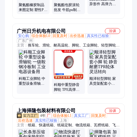
异形件 高弹力聚
聚氨酯橡胶制品
聚氨酯包胶滚轮
氨酯件 优力胶PU
来图定制 塑性PU
批发 牛筋pu制品
防撞块 聚氨酯棒
重型脚轮 优力胶
联轴器梅花垫 重
防撞块包胶滚轮
型脚轮PU太阳轮
广州日升机电有限公司
洽谈
安心购
综合体验L0
回复及时
出价迅速
真实性已核验
广东广州
主营：
推车轮、滑轮、耐高温轮、脚轮、工业脚轮、轻型脚轮、
重型脚轮、橡胶脚轮、刹车轮
科顺工业脚轮 中
顺泽轻型脚轮 家
重型设备滑轴轮
具货架配套小脚
科顺中重型静音
一级鞍钢冷板制
轮 静音耐磨TPR
脚轮 TPE高弹橡
工业电器设备用
轮体 灵活转向
胶轮片 密封防尘
电子设备推车用
上海择隆包装材料有限公司
洽谈
4年
厂
综合体验L1
真实工厂
回复及时
出价迅速
真实性已核验
上海
主营：
纸箱、快递纸箱、纸箱定制、物流纸箱、瓦楞纸箱、飞机
盒、白卡纸箱、邮政纸箱、水果纸箱、搬家纸箱、纸盒、纸箱定
做