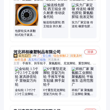
定制、胶辊、聚氨酯胶辊、橡胶辊、丁腈胶辊、包胶轮、聚氨酯
包胶轮、滚筒、流水线滚筒、链轮滚筒、包胶链板、聚氨酯包胶
链板、绿色包胶链板、输送滚筒、工业胶辊、包胶滚筒、输送链
板、流水线配件
输送线包胶轮 西
实力厂家定做 传
王辊业 持久耐磨
送轮 橡胶包胶轮
传动设备托轮
聚氨酯胶辊 批发
包胶轮实木床翻
定制
转式轮子家具脚
轮刹车直角轮静
音TPR
河北祥桓橡塑制品有限公司
洽谈
3年
厂
安心购
综合体验L2
回复及时
出价迅速
真实性已核验
河北衡水
主营：
手推车、刹车轮子、聚氨酯轮、尼龙脚轮、重型脚轮、家
具脚轮、金钻脚轮、工业脚轮、耐高温脚轮、工业推车脚轮、家
具静音轮子、聚氨酯万向脚轮、物流平板车、工业万向轮、塑料
平板车、家用小推车、黑色平底板、定向刹车轮、折叠小推车、
活动刹车轮、脚手架轮子、拉货推车轮子、超市摆摊板车、物流
静音小推车、烤箱烤炉活动轮
金钻轮 1.5寸2寸
6寸重型尼龙脚轮
祥桓厂家 聚氨酯
2.5寸工业脚轮 家
货架万向轮 手推
工业脚轮 聚氨酯
具静音轮子 置物
车平板车轱辘 脚
轮 平板推车 适用
架万向轮
手架轮子
范围广