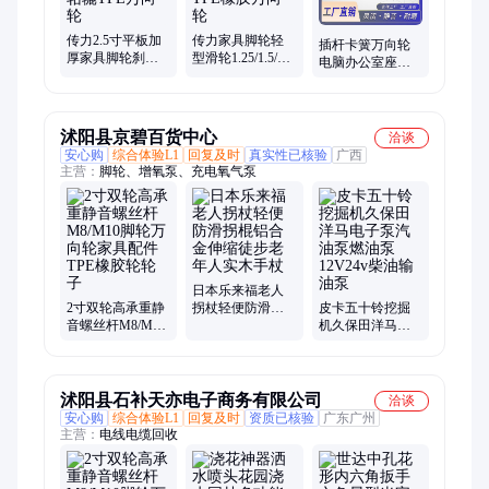
传力2.5寸平板加
传力家具脚轮轻
插杆卡簧万向轮
厚家具脚轮刹车
型滑轮1.25/1.5/2
电脑办公室座椅 2
轮橡胶静音轮子
寸现货批发带轴
寸静音耐磨丝滑
滑轮轱辘TPE万向
承TPE橡胶万向轮
单轴TPE家具脚轮
轮
沭阳县京碧百货中心
洽谈
安心购
综合体验L1
回复及时
真实性已核验
广西
主营：
脚轮、增氧泵、充电氧气泵
日本乐来福老人
2寸双轮高承重静
拐杖轻便防滑拐
皮卡五十铃挖掘
音螺丝杆M8/M10
棍铝合金伸缩徒
机久保田洋马电
脚轮万向轮家具
步老年人实木手
子泵汽油泵燃油
配件TPE橡胶轮轮
杖
泵12V24v柴油输
子
油泵
沭阳县石补天亦电子商务有限公司
洽谈
安心购
综合体验L1
回复及时
资质已核验
广东广州
主营：
电线电缆回收