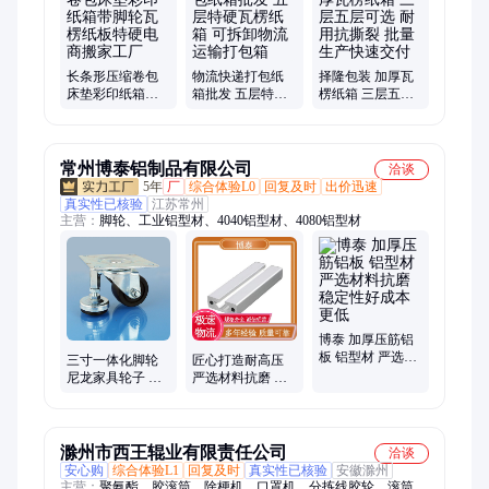
长条形压缩卷包
物流快递打包纸
择隆包装 加厚瓦
床垫彩印纸箱带
箱批发 五层特硬
楞纸箱 三层五层
脚轮瓦楞纸板特
瓦楞纸箱 可拆卸
可选 耐用抗撕裂
硬电商搬家工厂
物流运输打包箱
批量生产快速交
付
常州博泰铝制品有限公司
洽谈
5年
厂
综合体验L0
回复及时
出价迅速
真实性已核验
江苏常州
主营：
脚轮、工业铝型材、4040铝型材、4080铝型材
博泰 加厚压筋铝
板 铝型材 严选材
三寸一体化脚轮
匠心打造耐高压
料抗磨 稳定性好
尼龙家具轮子 铝
严选材料抗磨 诚
成本更低
合金脚手架移动
信厂家直发 铝型
轮
材 博泰
滁州市西王辊业有限责任公司
洽谈
安心购
综合体验L1
回复及时
真实性已核验
安徽滁州
主营：
聚氨酯、胶滚筒、除梗机、口罩机、分拣线胶轮、滚筒可