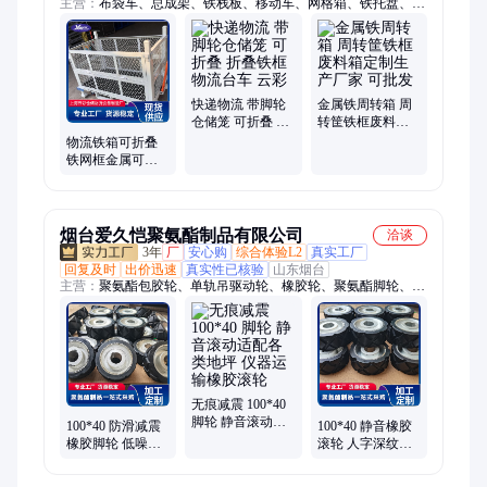
主营：
布袋车、总成架、铁栈板、移动车、网格箱、铁托盘、金
属网、工具车、平板车、巧固架、清洗筐、仓库笼、工位车、铁
板箱、手推车、工作桌、料架车、登高车、仓储笼、两面车、仓
储货架、制周转箱、物流台车、立式托盘、金属网箱
快递物流 带脚轮
金属铁周转箱 周
仓储笼 可折叠 折
转筐铁框废料箱
叠铁框 物流台车
定制生产厂家 可
物流铁箱可折叠
云彩
批发
铁网框金属可安
装脚轮周转箱铁
质零件框
烟台爱久恺聚氨酯制品有限公司
洽谈
3年
厂
安心购
综合体验L2
真实工厂
回复及时
出价迅速
真实性已核验
山东烟台
主营：
聚氨酯包胶轮、单轨吊驱动轮、橡胶轮、聚氨酯脚轮、电
动叉车轮、旋转门轮、叉车驱动轮、滚轮架轮、机械行走轮、滚
筒筛子轮、聚氨酯滚轮、聚氨酯轮、AGV行走轮、电动搬运车
驱动轮、聚氨酯胶轮、橡胶包胶轮、电动叉车承载轮、电动叉车
辅助轮、矿用单轨吊驱动轮、立体车库轮、聚氨酯从动轮、聚氨
酯主动轮、聚氨酯定制轮、聚氨酯行走轮、叉车辅助轮
无痕减震 100*40
脚轮 静音滚动适
100*40 防滑减震
100*40 静音橡胶
配各类地坪 仪器
橡胶脚轮 低噪顺
滚轮 人字深纹防
运输橡胶滚轮
滑推行省力 仓储
滑抓地 车间搬运
设备承重滚轮
脚轮 批量供货