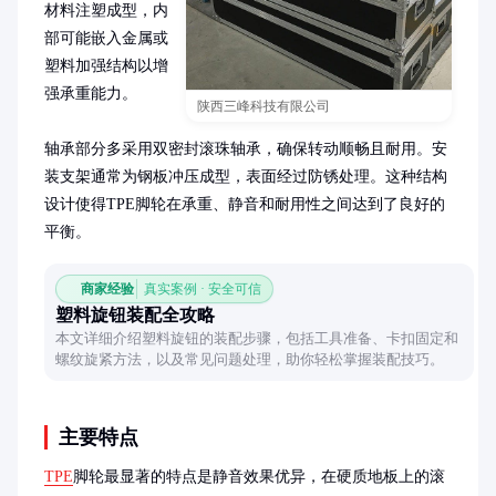
材料注塑成型，内
部可能嵌入金属或
塑料加强结构以增
强承重能力。

陕西三峰科技有限公司
轴承部分多采用双密封滚珠轴承，确保转动顺畅且耐用。安
装支架通常为钢板冲压成型，表面经过防锈处理。这种结构
设计使得TPE脚轮在承重、静音和耐用性之间达到了良好的
平衡。
商家经验
真实案例 · 安全可信
塑料旋钮装配全攻略
本文详细介绍塑料旋钮的装配步骤，包括工具准备、卡扣固定和
螺纹旋紧方法，以及常见问题处理，助你轻松掌握装配技巧。
主要特点
TPE
脚轮最显著的特点是静音效果优异，在硬质地板上的滚