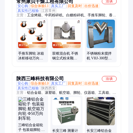
常州康贝干燥工程有限公司
洽谈
安心购
综合体验L1
真实工厂
回复及时
出价迅速
真实性已核验
江苏常州
主营：
工业烤箱、中药粉碎机、白糖粉碎机、手推车脚轮、香菇
烘干机、长方形烤盘、直角手工盘、食品烘干机、腊肉烘干机、
三维混合机、草药粉碎机、超微粉碎机、真空冷冻干燥机、方形
真空干燥机、螺杆挤压制粒机、摇摆颗粒机、槽型混合机、双锥
干燥机、V型混合机、螺旋混合机、干燥配件、手工网盘、旋转
制粒机、二维混合机、双锥混合机
手推车脚轮 冰箱
双锥混合机 不锈
不锈钢粉末搅拌
冰柜移动万向轮
钢立式粉末颗粒
机 VHJ-300型工
设备承重型聚氨
混料机 旋转型锥
业混料机 粒状物
酯车轮
形混合设备厂家
料混合机
康贝
陕西三峰科技有限公司
洽谈
安心购
综合体验L0
真实工厂
回复及时
出价迅速
真实性已核验
陕西西安
主营：
铝合金箱、滚塑箱、航空箱、脚轮、仪器箱、工具箱、拉
杆箱、木箱、手提箱、铝箱、设备箱、无人机包装箱、特种包装
箱、EVA内村海绵、配件、消防箱、防护箱、塑料箱
三峰铝合金箱轮
子 包装箱脚轮 航
长安三峰 测量计
长安三峰铝合金