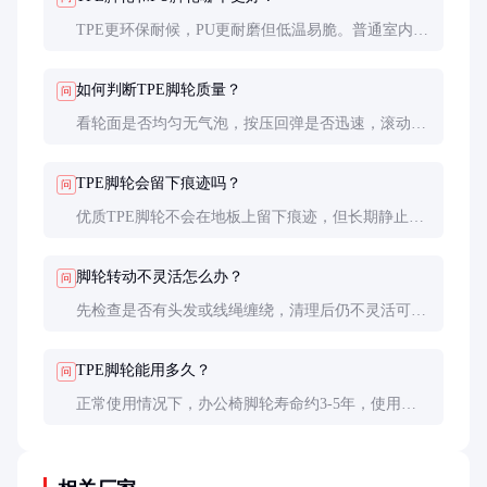
TPE更环保耐候，PU更耐磨但低温易脆。普通室内家
具用TPE足够，重载或户外场景可考虑PU。TPE的综
合性价比更高。
如何判断TPE脚轮质量？
问
看轮面是否均匀无气泡，按压回弹是否迅速，滚动是
否顺畅无噪音。优质TPE脚轮还会有淡淡的橡胶味，
劣质品可能有刺鼻气味。
TPE脚轮会留下痕迹吗？
问
优质TPE脚轮不会在地板上留下痕迹，但长期静止不
动可能在高温环境下产生轻微压痕。建议定期移动家
具位置。
脚轮转动不灵活怎么办？
问
先检查是否有头发或线绳缠绕，清理后仍不灵活可能
是轴承损坏，建议更换。平时应避免在沙石地面上使
用。
TPE脚轮能用多久？
问
正常使用情况下，办公椅脚轮寿命约3-5年，使用频
率高的可能2年左右需要更换。定期清洁和避免超载
可延长使用寿命。