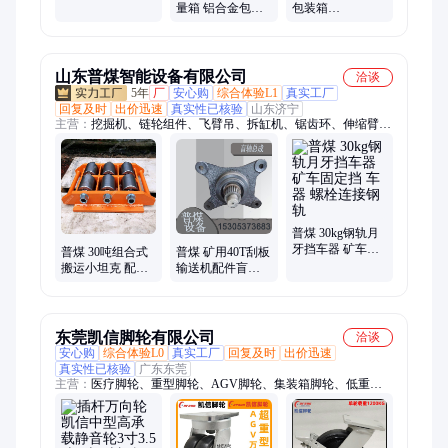
空箱万向轮 Ф50
量箱 铝合金包装
包装箱
万向刹车轮
手提拉杆轮子箱
900*600*600规格
技术精密仪器工
工具箱订制
具箱
山东普煤智能设备有限公司
洽谈
5年
厂
安心购
综合体验L1
真实工厂
回复及时
出价迅速
真实性已核验
山东济宁
主营：
挖掘机、链轮组件、飞臂吊、拆缸机、锯齿环、伸缩臂、
皮带硫化机、聚能管、临时支护装置、搬运悬浮气垫、搬运坦克
车、矿用三轮车、喷射器、船用风机、钻头、速凝剂、钻杆、电
液推杆、洗靴机、手拉葫芦、除铁器、管道排渣器、消毒门、静
电释放器、定向钻机
普煤 30kg钢轨月
牙挡车器 矿车固
普煤 30吨组合式
普煤 矿用40T刮板
定挡 车器 螺栓连
搬运小坦克 配导
输送机配件盲轴
接钢轨
向脚轮使转向灵
总成 机尾滚筒 适
活
用于煤矿井下
东莞凯信脚轮有限公司
洽谈
安心购
综合体验L0
真实工厂
回复及时
出价迅速
真实性已核验
广东东莞
主营：
医疗脚轮、重型脚轮、AGV脚轮、集装箱脚轮、低重心
脚轮、工业脚轮、机柜脚轮、超重型脚轮、双轮脚轮、设备脚
轮、导电防静电脚轮、耐高温脚轮、不锈钢脚轮、丝杆脚轮、顶
孔脚轮、机器人脚轮、静音脚轮、聚氨酯脚轮、尼龙脚轮、万向