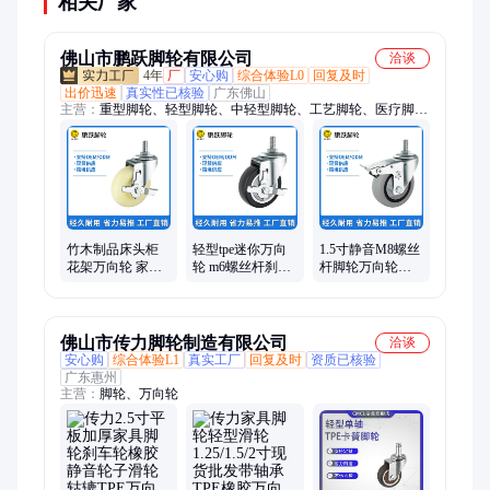
相关厂家
佛山市鹏跃脚轮有限公司
洽谈
4年
厂
安心购
综合体验L0
回复及时
出价迅速
真实性已核验
广东佛山
主营：
重型脚轮、轻型脚轮、中轻型脚轮、工艺脚轮、医疗脚
轮、购物车脚轮、PU脚轮、PVC脚轮、PP脚轮、铁芯脚轮、定
制款脚轮、弹力脚轮、工具柜脚轮、平板车脚轮、厨具脚轮、超
重型脚轮、家具轮、塑料脚轮、刹车脚轮、放缠绕脚轮、工业耐
磨重型脚轮、脚轮、静音轮、滚轮、手推车轮
竹木制品床头柜
轻型tpe迷你万向
1.5寸静音M8螺丝
花架万向轮 家居
轮 m6螺丝杆刹车
杆脚轮万向轮家
用品电器家具轮
小滑轮子轱辘静
具配件tpe橡胶家
子白芯TPE脚轮
音家具脚轮
具滑轮
佛山市传力脚轮制造有限公司
洽谈
安心购
综合体验L1
真实工厂
回复及时
资质已核验
广东惠州
主营：
脚轮、万向轮