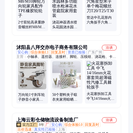
世达中孔花形内
2寸双轮高承重静
浇花神器洒水喷
六角扳手六角星
音螺丝杆M8/M10
头花园浇水园林
型米字单个梅花
脚轮万向轮家具
多功能喷水枪淋
螺丝刀
配件TPE橡胶轮轮
花水管庭院家用
T20/T25/T30
子
套装
沭阳县八拜交亦电子商务有限公司
洽谈
安心购
综合体验L1
回复及时
资质已核验
广东广州
主营：
小轴承、遥控器、连接杆、脚轮、压线钳、浇花枪、卡箍
管、浇水机、升降机、焊把线、丁兰尺、单向阀、分配器、玉米
杆、止回阀、揉丝机、砂带机、抽水机、液压钳、手抛网、排线
钳、抽水泵、螺丝刀、潜水泵、止逆阀、电焊机
火花塞拆卸工具
万向轮1寸刹车轮
50个塑料夹子晾
中飞14/16mm火花
子静音小家具定
衣夹家用晾晒衣
塞套筒超薄磁性
向轮货架轨道轱
服的防风单个小
汽修工具棘轮扳
辘TPE脚轮特价包
固定衣架袜夹晒
手
邮
被子
上海云彩仓储物流设备制造厂
洽谈
8年
厂
安心购
综合体验L0
回复及时
出价迅速
真实性已核验
上海