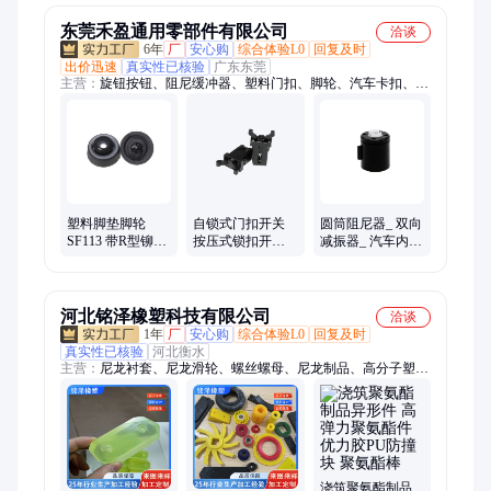
东莞禾盈通用零部件有限公司
洽谈
6年
厂
安心购
综合体验L0
回复及时
出价迅速
真实性已核验
广东东莞
主营：
旋钮按钮、阻尼缓冲器、塑料门扣、脚轮、汽车卡扣、塑
料铆钉
塑料脚垫脚轮
自锁式门扣开关
圆筒阻尼器_ 双向
SF113 带R型铆钉
按压式锁扣开关
减振器_ 汽车内饰
固定家具电器音
垃圾桶弹簧卡扣
缓冲器_ 手套箱拉
响防滑塑胶垫
厂家
绳空气阻尼工厂
河北铭泽橡塑科技有限公司
洽谈
1年
厂
安心购
综合体验L0
回复及时
真实性已核验
河北衡水
主营：
尼龙衬套、尼龙滑轮、螺丝螺母、尼龙制品、高分子塑料
件
浇筑聚氨酯制品