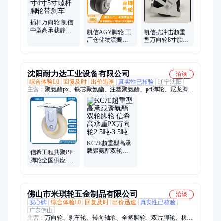
轮
插杆万向轮 凯信
中型高承载静音
凯信AGV脚轮 工
凯信抗冲击超重
轮3寸3.5寸4寸5寸
厂仓储物流搬运
型万向轮8寸胎面
螺杆脚轮带刹车
分拣机器人专用
纹尼龙定向脚轮
双轮万向轮 载重
带脚挡 载重
800KG
1200KG
沈阳耐力达工业设备有限公司
洽谈
综合体验L0
回复及时
出价迅速
真实性已核验
辽宁沈阳
主营：
聚氨酯px、铁芯聚氨酯、注塑聚氨酯、pci脚轮、尼龙脚
轮、橡胶脚轮、静音脚轮、脚轮定做、胶tpr脚轮、万向脚轮、聚
氨酯脚轮、高承载聚氨酯
KC7E超重型高承
载聚氨酯双轮脚
信希工程共聚PP
轮 信希高承重PX
脚轮全国供应 尼
万向轮2.5吨-3.5吨
龙万向轮工厂直
营
佛山市米琪轮五金制品有限公司
洽谈
安心购
综合体验L0
回复及时
出价迅速
真实性已核验
广东佛山
主营：
万向轮、刹车轮、转向轴承、全塑脚轮、双片脚轮、橡胶