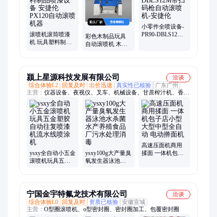
小零件全喷设备-
滚喷机滚筒喷漆
PR90-DBLS12M
彩色木制品玩具
机 玩具塑料制品
带扫码枪自动滚
自动滚喷机 木制
喷漆设备 安捷伦
喷机-安捷伦
积木全身喷涂机
PX120自动滚喷机
器 竹制品全自动
器
喷漆
颍上星源科技发展有限公司
洽谈
综合体验L2
回复及时
出价迅速
真实性已核验
广东广州
主营：
仪器设备、夜视仪、叉车、机械设备、甘蔗榨汁机、香薰
机、洗地机、升降机、压屏机、制粒机、手推式洗地机、商用豆
浆机、肠粉石磨机、汽油打药机、智能豆腐机、海纹石手链、落
地式音箱、根雕木雕、检测仪空气、气密性检测仪、冷却塔水
塔、高温杀菌锅
高速压面机商用
ysxy全自动小五金
ysxy100g大产量臭
揉面 一体机包子
滚喷机玩具五金
氧发生器泳池水
店小型大型中型
塑胶自动往复喷
杀菌水产养殖食
全自动 电动擀面
漆机流水线喷涂
品厂污水处理消
机
机
毒
宁国金宇特氟龙技术有限公司
洽谈
综合体验L0
回复及时
资质已核验
安徽宣城
主营：
O型圈滚喷机、o型密封圈、密封圈加工、包覆密封圈