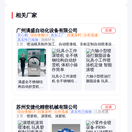
相关厂家
广州满盛自动化设备有限公司
洽谈
安心购
综合体验L0
真实工厂
回复及时
出价迅速
真实性已核验
湖南怀化
主营：
喷油模具制作加工、自动喷漆线、非标定制自动喷漆设
备、自动喷漆机、自动洗模机、自动洗模喷油一体机、喷漆模具
自动清洗机、玩具自动喷油机、自动喷漆流水线、自动喷涂生产
线
玩具小工件滚喷
六轴小型喷油打
机 全不锈钢结构
胭脂设备 玩具小
满盛全不锈钢结
自动炒货机 体积
工件喷涂机定做
构自动炒货机 玩
小操作简单
智能滚喷
具小工件滚喷机
苏州安捷伦精密机械有限公司
洽谈
综合体验L0
回复及时
出价迅速
真实性已核验
江苏南通
主营：
喷胶机、滚喷机、涂胶机