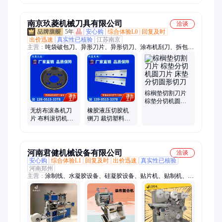
节能降耗
南京玖菱机械刀具有限公司
洽谈
5年
品
安心购
综合体验L0
回复及时
出价迅速
真实性已核验
江苏南京
主营：
吨袋破包刀、异形刀片、异形切刀、涂布机刮刀、拆包机
刀片、拆袋机刀片、撕碎机刀片、分切机刀片、剪板机刀片、剪
切机刀片、横切机刀片、制袋机刀片、粉碎机刀片、旋切机刀
片、印刷机刀片、折弯机模具、包装机刀片、吨袋拆包机刀片、
吨袋拆袋机刀片、破袋机刀片、破包机刀片、不锈钢刀片、硬质
合金刀片、吨袋拆包器、吨袋破袋刀
棕榈垫切割刀片
棕垫分切机圆刀
片 床垫分切圆形
无纺布滚条机刀
橡胶液压切胶机
切刀
片 布料滚切机圆
铡刀 裁切塑料大
刀 熔喷布切条滚
蓝桶龙门闸刀机
条分切刀
刀片切刀
河南君健机械设备有限公司
洽谈
安心购
综合体验L1
回复及时
出价迅速
真实性已核验
河南郑州
主营：
涂制线、水凝胶设备、硅凝胶设备、贴片机、贴制机、成
型机、熬制机、涂布机、膏药机、黑膏药机、膏药涂布机、膏药
成型机、自动膏药机、热熔胶涂布机、熬膏机、辊切机、模切
机、高分子夹板机、玻璃纤维绷带机、暖宝宝设备