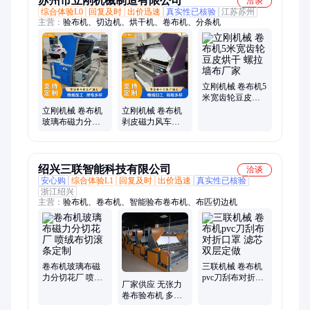
苏州市立刚机械制造有限公司
洽谈
综合体验L0
回复及时
出价迅速
真实性已核验
江苏苏州
主营：
验布机、切边机、烘干机、卷布机、分条机
立刚机械 卷布机5
米宽齿轮豆皮烘
干 螺拉墙布厂家
立刚机械 卷布机
立刚机械 卷布机
玻璃布磁力分切
剥皮磁力风车花
花厂 喷绒布切滚
厂 喷湿切滚条定
条定制
做
绍兴三联智能科技有限公司
洽谈
安心购
综合体验L1
回复及时
出价迅速
真实性已核验
浙江绍兴
主营：
验布机、卷布机、智能验布卷布机、布匹切边机
卷布机玻璃布磁
三联机械 卷布机
力分切花厂 喷绒
pvc刀刮布对折口
厂家供应 无张力
布切滚条定制
罩 滤芯双层定做
卷布验布机 多功
能打卷验布设备