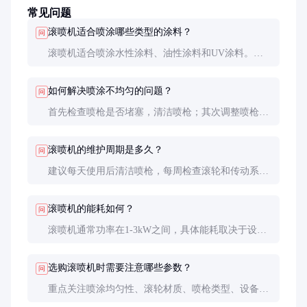
常见问题
滚喷机适合喷涂哪些类型的涂料？
问
滚喷机适合喷涂水性涂料、油性涂料和UV涂料。具
体选择取决于工件材质和涂装要求。
如何解决喷涂不均匀的问题？
问
首先检查喷枪是否堵塞，清洁喷枪；其次调整喷枪距
离和角度，确保涂料均匀覆盖。
滚喷机的维护周期是多久？
问
建议每天使用后清洁喷枪，每周检查滚轮和传动系
统，每三个月加一次润滑油。
滚喷机的能耗如何？
问
滚喷机通常功率在1-3kW之间，具体能耗取决于设备
型号和使用频率。
选购滚喷机时需要注意哪些参数？
问
重点关注喷涂均匀性、滚轮材质、喷枪类型、设备稳
定性及售后服务。