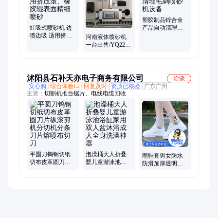
塑胶制品锌合金
虹吸式喷砂机 边
产品自动清理毛
喷边吸 适用挤压
刺喷砂机设备
河南液体喷砂机
滚、橡胶辊表面
一台出售/YQ220
精细喷砂
型液体喷砂机/洛
阳湿式喷砂机
沭阳县石补天亦电子商务有限公司
洽谈
安心购
综合体验L2
回复及时
资质已核验
广东广州
主营：
切割机推台锯片、电线电缆回收
平圆刀钨钢切纸
泡澡桶大人折叠
雨鞋套男女防水
切布皮革圆刀片
婴儿童游泳池浴
防滑加厚透明硅
纵滚剪机分切机
缸家用双人盆沐
胶耐磨防雨脚套
分条刀片熔喷布
浴成人全身洗澡
下雨天儿童夏季
切刀
神器
雨靴