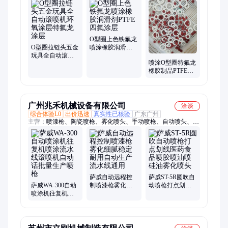
O型圈上色铁氟龙
O型圈拉链头五金
喷涂橡胶润滑剂
玩具全自动滚喷
PTFE四氟涂层
喷涂O型圈特氟龙
机环氧涂层特氟
橡胶制品PTFE涂
龙涂层
层密封圈喷漆
广州兆禾机械设备有限公司
洽谈
综合体验L0
出价迅速
真实性已核验
广东广州
主营：
喷漆枪、陶瓷喷枪、雾化喷头、手动喷枪、自动喷头、环
保喷枪、自动喷枪、油漆喷枪、不锈钢喷枪、家具底漆喷枪、食
品医药喷枪、汽车家具底漆
萨威自动远程控
萨威ST-5R圆吹自
萨威WA-300自动
制喷漆枪雾化细
动喷枪打点划线
喷涂机往复机喷
腻稳定耐用自动
医药食品喷胶喷
涂流水线滚喷机
生产流水线通用
油喷硅油雾化喷
自动话批量生产
头
喷枪