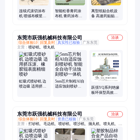
连续式滚切涂布
智能松香膏药涂
离型纸贴合机设
机 喷绒布横竖分
布机 膏药涂布复
备 高速药贴贴片
切机 pet塑片卷状
合机 水凝胶涂布
机器 全自动贴片
材料分条设备
分切机
机
东莞市跃强机械科技有限公司
洽谈
综合体验L0
回复及时
真实性已核验
广东东莞
主营：
喷砂机、喷丸机
虹吸式喷砂机 边
5nm芯片制程AI自
喷边吸 适用挤压
适应蚀刻喷砂机
跃强YQ系列绝缘
滚、橡胶辊表面
智能全自动干法
板环保型高效表
精细喷砂
蚀刻喷砂一体机
面清理自动喷砂
机
东莞市跃强机械科技有限公司
洽谈
综合体验L0
回复及时
资质已核验
广东东莞
主营：
打砂机、毛边机、喷砂机、喷沙机、抛丸机、喷丸机、非
标定制喷砂机、自动喷砂机、湿式喷砂机、双吊钩抛丸机、履带
式抛丸机、除尘器