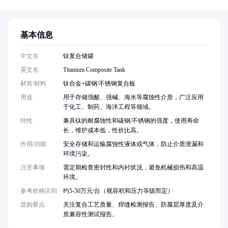
基本信息
中文名
钛复合储罐
英文名
Titanium Composite Tank
材质/材料
钛合金+碳钢/不锈钢复合板
用途
用于存储强酸、强碱、海水等腐蚀性介质，广泛应用
于化工、制药、海洋工程等领域。
特性
兼具钛的耐腐蚀性和碳钢/不锈钢的强度，使用寿命
长，维护成本低，性价比高。
作用/功能
安全存储和运输腐蚀性液体或气体，防止介质泄漏和
环境污染。
注意事项
需定期检查密封性和内衬状况，避免机械损伤和高温
环境。
参考价格区间
约5-50万元/台（视容积和压力等级而定）
选购要点
关注复合工艺质量、焊缝检测报告、防腐层厚度及介
质兼容性测试报告。