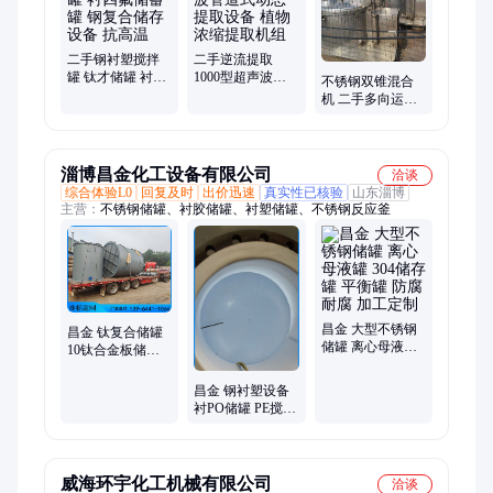
机、碟片离心机、二手离心机、二手闪蒸干燥机、二手生物发酵
罐
二手钢衬塑搅拌
二手逆流提取
罐 钛才储罐 衬四
1000型超声波管
不锈钢双锥混合
氟储蓄罐 钢复合
道式动态提取设
机 二手多向运动
储存设备 抗高温
备 植物浓缩提取
混合机器 运行稳
机组
定
淄博昌金化工设备有限公司
洽谈
综合体验L0
回复及时
出价迅速
真实性已核验
山东淄博
主营：
不锈钢储罐、衬胶储罐、衬塑储罐、不锈钢反应釜
昌金 大型不锈钢
昌金 钛复合储罐
储罐 离心母液罐
10钛合金板储存
304储存罐 平衡罐
罐 工业防腐搅拌
防腐耐腐 加工定
罐 内衬橡胶 设计
昌金 钢衬塑设备
制
制作
衬PO储罐 PE搅拌
罐 可设计 厂家定
制
威海环宇化工机械有限公司
洽谈