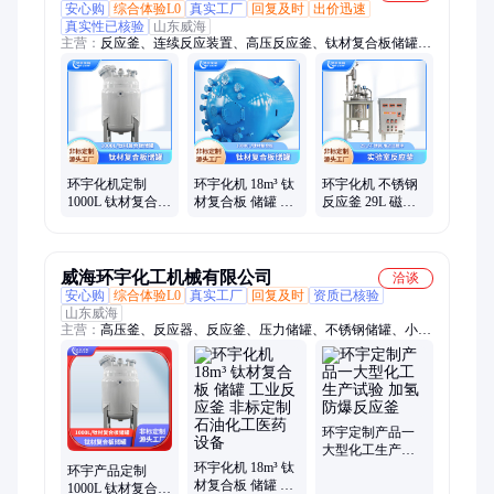
安心购
综合体验L0
真实工厂
回复及时
出价迅速
真实性已核验
山东威海
主营：
反应釜、连续反应装置、高压反应釜、钛材复合板储罐、
高温反应釜、不锈钢反应釜、实验室反应釜、工业反应釜
环宇化机定制
环宇化机 18m³ 钛
环宇化机 不锈钢
1000L 钛材复合板
材复合板 储罐 工
反应釜 29L 磁力
釜 化工储罐 工业
业反应釜 非标定
密封 防爆电机 支
反应釜
制 石油化工设备
持定制 小型高校
设备
威海环宇化工机械有限公司
洽谈
安心购
综合体验L0
真实工厂
回复及时
资质已核验
山东威海
主营：
高压釜、反应器、反应釜、压力储罐、不锈钢储罐、小试
装置、搅拌设备、涂料设备、压力容器、磁力耦合器、2l实验室
小釜、化工机械设备、化学反应系统、聚氨酯预聚釜、实验室化
工仪器、实验室反应装置、自动智能控制仪、蒸汽加热反应锅
环宇定制产品一
大型化工生产试
环宇化机 18m³ 钛
验 加氢防爆反应
环宇产品定制
材复合板 储罐 工
釜
1000L 钛材复合板