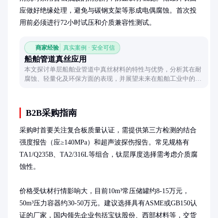
应做好绝缘处理，避免与碳钢支架等形成电偶腐蚀。首次投
用前必须进行72小时试压和介质兼容性测试。
商家经验
真实案例 · 安全可信
船舶管道真丝应用
本文探讨单层船舶业管道中真丝材料的特性与优势，分析其在耐
腐蚀、轻量化及环保方面的表现，并展望未来在船舶工业中的创
新应用场景。
B2B采购指南
采购时首要关注复合板质量认证，需提供第三方检测的结合
强度报告（应≥140MPa）和超声波探伤报告。常见规格有
TA1/Q235B、TA2/316L等组合，钛层厚度选择需考虑介质腐
蚀性。

价格受钛材行情影响大，目前10m³常压储罐约8-15万元，
50m³压力容器约30-50万元。建议选择具有ASME或GB150认
证的厂家，国内领先企业包括宝钛股份、西部材料等，交货