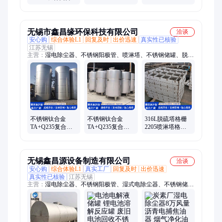
业反应釜 非标定
釜 化工储罐 工业
制 石油化工医药
反应釜
设备
无锡市鑫昌缘环保科技有限公司
洽谈
安心购
综合体验L1
回复及时
出价迅速
真实性已核验
江苏无锡
主营：
湿电除尘器、不锈钢阳极管、喷淋塔、不锈钢储罐、脱硫
塔、湿电除尘器配件、脱硫塔托盘、湿式电除尘器、不锈钢盘
管、湿电阴极线、不锈钢方管、不锈钢除雾器、不锈钢反应釜、
搅拌罐、换热器、冷凝器、不锈钢焊管、洗涤塔、吸收塔、循环
泵滤网、不锈钢格栅
不锈钢钛合金
不锈钢钛合金
316L脱硫塔格栅
TA+Q235复合板
TA+Q235复合板
2205喷淋塔格栅
储罐inconel718合
储罐316L+Q345复
板2507吸收塔钢
金储存罐生产厂
合 板存储罐生产
格板加工定制厂
家
厂家
家
无锡鑫昌源设备制造有限公司
洽谈
安心购
综合体验L1
真实工厂
回复及时
出价迅速
真实性已核验
江苏无锡
主营：
湿电除尘器、不锈钢阳极管、湿式电除尘器、不锈钢储
罐、不锈钢反应釜、不锈钢换热器、不锈钢喷淋塔、不锈钢脱硫
塔、2205矩形管、鑫昌源、船舶管道、冷凝器、吸收塔、循环泵
滤网、除尘器、喷淋塔、搅拌罐、旋风除尘器、多管除尘器、不
锈钢管道、烟囱管道、内外盘管反应釜、脱硫塔托盘、不锈钢格