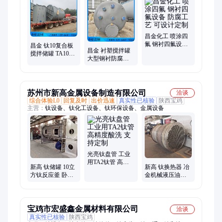
备、衬胶酸储存罐、衬胶防腐设备、废气处理设备
昌金化工 喷涂四
氟 钢衬四氟设备
昌金 钛10复合板
昌金 衬塑搅拌罐
防腐工艺 可设计
搅拌储罐 TA10钛
大型钢衬防腐设
定制
合金板 可根据客
备 耐酸碱盐 定制
户需求加工定制
厂家
苏州市新高金属设备制造有限公司
洽谈
综合体验L0
回复及时
出价迅速
真实性已核验
陕西宝鸡
主营：
钛设备、钛化工设备、钛环保设备、金属设备
光亮钛盘管 工业
用TA2钛管 高精
新高 钛储罐 10立
新高 钛换热器 冶
度酸洗 支持定制
方钛反应釜 卧式
金机械液压油冷
钛钢复合罐 耐腐
却耐高压抗结垢
蚀可来图定制
传热面积大
宝鸡市宏盛鑫金属材料有限公司
洽谈
真实性已核验
陕西宝鸡