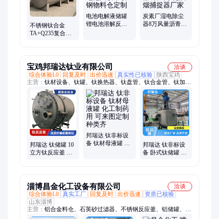
栅
电池电解液储罐
炭素厂湿电除尘
锂电池溶解反应
器8万风量沥青电
不锈钢钛合金
罐 废旧电池回收
捕焦油器 烟气净
TA+Q235复合板
不锈钢物料仓定
化油烟捕捉器厂
储罐 钛材搅拌罐
制
家
反应釜生产厂家
宝鸡邦瑞达钛业有限公司
洽谈
综合体验L0
回复及时
出价迅速
真实性已核验
陕西宝鸡
主营：
钛材设备、钛罐、钛换热器、钛盘管、钛合金管、钛加热
器、合金钛棒、钛合金板材、耐腐蚀钛光棒、钛反应釜、钛发酵
罐、钛容器、钛搅拌器、钛材发酵罐、钛合金、钛储罐、立方钛
混合罐、钛合金储罐、钛材过滤罐、立式钛衬储罐、50立方钛合
金罐、钛合金水平卧式储罐、钛材反应设备、钛制反应器、卧式
贮罐
邦瑞达 钛非标设
备 钛材母液罐 化
邦瑞达 钛储罐 10
邦瑞达 钛非标设
工制药用 可来图
立方钛反应釜 卧
备 卧式钛储罐 化
定制 种类齐
式钛钢复合罐 耐
工制药用 可定制
腐蚀可来图定制
加工
淄博昌金化工设备有限公司
洽谈
综合体验L0
真实工厂
回复及时
出价迅速
资质已核验
山东淄博
主营：
铝合金料仓、石英砂过滤器、不锈钢反应釜、铝储罐、衬
胶储罐、不锈钢储罐、衬胶碱储罐、碳钢衬塑储罐、衬塑防腐设