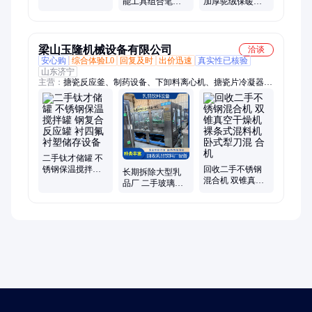
能工具组合笔记
加厚驼绒保暖裤
器 钛钢复合储罐
本电脑苹果手机
女大码宽松高腰
拆机清灰小维修
中老年人东北羊
工具
毛裤
梁山玉隆机械设备有限公司
洽谈
安心购
综合体验L0
回复及时
出价迅速
真实性已核验
山东济宁
主营：
搪瓷反应釜、制药设备、下卸料离心机、搪瓷片冷凝器、
不锈钢冷凝器、工业污水处理、三合一干燥机、二手超重力床、
搪玻璃反应罐、不锈钢离心筛、真空回转干燥机、空心桨叶干燥
机、二手蒸发器
二手钛才储罐 不
锈钢保温搅拌罐
回收二手不锈钢
长期拆除大型乳
钢复合反应罐 衬
混合机 双锥真空
品厂 二手玻璃瓶
四氟衬塑储存设
干燥机 裸条式混
三合一灌装机 盐
备
料机 卧式犁刀混
汽水灌装机械生
合机
产线