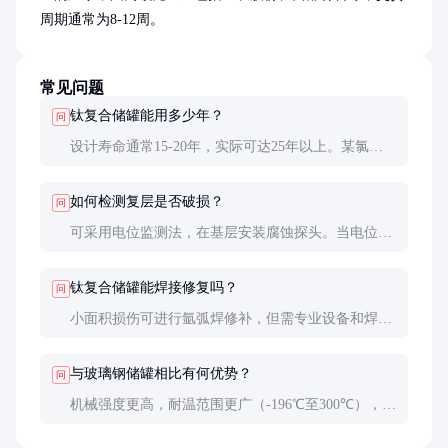
周期通常为8-12周。
常见问题
钛复合储罐能用多少年？
问
设计寿命通常15-20年，实际可达25年以上。某氯碱
企业使用案例显示，在80℃湿氯气环境中连续使用18
年后复层仍完好无损。
如何检测复层是否破损？
问
可采用电位监测法，在基层安装腐蚀探头。当电位骤
变时提示复层失效。定期内窥镜检查是最直观的方
法。
钛复合储罐能焊接修复吗？
问
小面积损伤可进行氩弧焊修补，但需专业设备和焊
工。大面积损坏建议更换整块复合板，不建议现场大
面积焊接。
与玻璃钢储罐相比有何优势？
问
机械强度更高，耐温范围更广（-196℃至300℃），
抗渗透性更好，无老化问题。但初期投资成本较高。