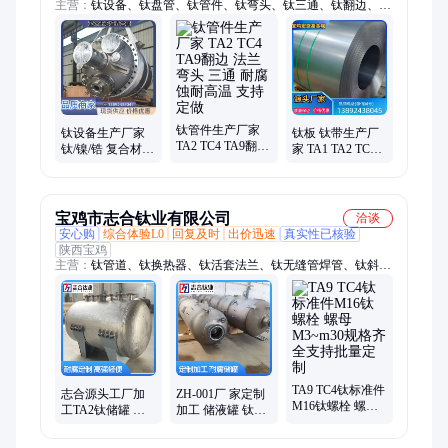
主营：
钛设备、钛盘管、钛管件、钛弯头、钛三通、钛翻边、钛
法兰、钛合金、钛锻件、钛零件、钛反应釜、钛换热器
钛管件生产厂家
钛设备生产厂家
钛板 钛带生产厂
TA2 TC4 TA9翻边
钛/镍/锆 复合材料
家 TA1 TA2 TC4
法兰 弯头 三通 耐
换热器 冷凝器 反
TA9 TA18 钛带材
腐蚀耐高温 支持
应釜 储罐 支持定
板材 可零切 现货
定做
做
现发
宝鸡市志合钛业有限公司
洽谈
安心购
综合体验L0
回复及时
出价迅速
真实性已核验
陕西宝鸡
主营：
钛管道、钛换热器、钛活套法兰、钛无缝管焊管、钛斜桨
式搅拌器 锆螺旋搅拌器、钛及钛合金复合坩锅、钛翻边、钛钢
复合板、90°弯头、镍脱酸炉
TA9 TC4钛标准件
志合源头工厂加
ZH-001厂 家定制
M16钛螺栓 螺母
工TA2钛储罐 耐
加工 储液罐 钛镍
M3~m30规格齐全
腐蚀 高强度 钛/
复合压力设备耐
支持批量定 制
镍/锆/复合材质可
腐 蚀来图定制