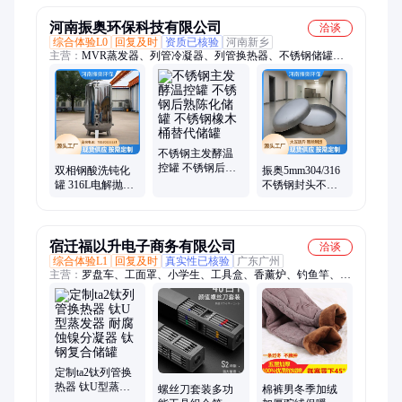
定制
河南振奥环保科技有限公司
洽谈
综合体验L0
回复及时
资质已核验
河南新乡
主营：
MVR蒸发器、列管冷凝器、列管换热器、不锈钢储罐、
卫生级储罐、冷凝器、换热器、热交换器、不锈钢冷凝器、不锈
钢换热器、不锈钢热交换器、不锈钢反应釜、卫生级反应釜、搅
拌罐、卫生级搅拌罐、不锈钢搅拌罐、搅拌罐反应釜、不锈钢搅
拌罐反应釜、卫生级反应釜搅拌罐、发酵罐、卫生级发酵罐、不
锈钢发酵罐、反应釜发酵罐
不锈钢主发酵温
控罐 不锈钢后熟
双相钢酸洗钝化
振奥5mm304/316
陈化储罐 不锈钢
罐 316L电解抛光
不锈钢封头不锈
橡木桶替代储罐
储罐 钛合金复合
钢压力罐封头不
板反应罐 振奥
锈钢锥形封头
宿迁福以升电子商务有限公司
洽谈
综合体验L1
回复及时
真实性已核验
广东广州
主营：
罗盘车、工面罩、小学生、工具盒、香薰炉、钓鱼竿、角
磨机、竿渔轮、壁纸刀、电磨机、喂食器、园林剪、压线钳、充
气嘴、剥线钳、荧光粉、油枪嘴、链条锯、剪果树、电子秤、护
目镜、电热杯、抗蓝光、黄油枪、磨光机
定制ta2钛列管换
热器 钛U型蒸发
螺丝刀套装多功
棉裤男冬季加绒
器 耐腐蚀镍分凝