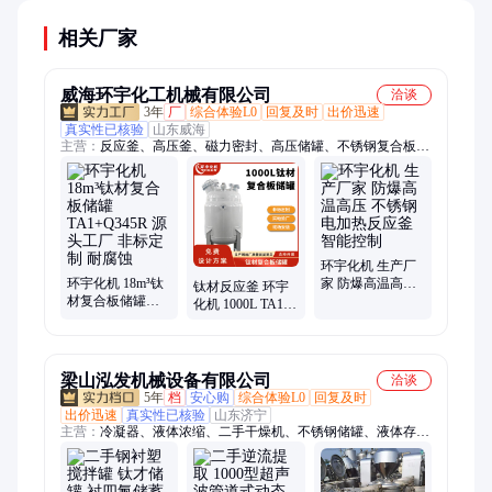
相关厂家
威海环宇化工机械有限公司
洽谈
3年
厂
综合体验L0
回复及时
出价迅速
真实性已核验
山东威海
主营：
反应釜、高压釜、磁力密封、高压储罐、不锈钢复合板、
不锈钢釜、双端面机械密封、夹套循环导热油
环宇化机 生产厂
环宇化机 18m³钛
家 防爆高温高压
钛材反应釜 环宇
材复合板储罐
不锈钢 电加热反
化机 1000L TA1复
TA1+Q345R 源头
应釜 智能控制
合板 高压储罐 非
工厂 非标定制 耐
标定制 防腐设备
腐蚀
立式
梁山泓发机械设备有限公司
洽谈
5年
档
安心购
综合体验L0
回复及时
出价迅速
真实性已核验
山东济宁
主营：
冷凝器、液体浓缩、二手干燥机、不锈钢储罐、液体存储
罐、二维混合机、电加热烘箱、二手蒸发器、二手烘干机、卧螺
离心机、二手搅拌罐、平板离心机、滚筒烘干机、热风循环烘
箱、实验室反应釜、电动板框隔膜、不锈钢反应釜、双螺杆混合