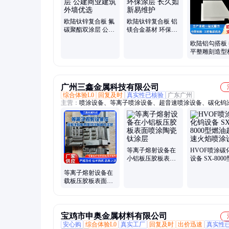
花、欧陆天花厂家联系方式、欧陆天花厂家联系电话、欧陆机
花、欧陆机房微孔天花、欧陆微孔天花、广东欧陆、广州欧陆
OULU欧陆铝天花、OULU欧陆天花
欧陆钛锌复合板 氟
欧陆钛锌复合板 铝
碳聚酯双涂层 公建
镁合金基材 环保涂
商业建筑外墙优选
层 长久如新易维护
欧陆铝勾搭板
平整雕刻造型
站展览馆
广州三鑫金属科技有限公司
综合体验L0
回复及时
真实性已核验
广东广州
主营：
喷涂设备、等离子喷涂设备、超音速喷涂设备、碳化钨
工、电弧设备
等离子熔射设备在
HVOF喷涂碳
小铝板压胶板表面
设备 SX-800
喷涂陶瓷钛涂层
油超音速火焰
等离子熔射设备在
设备
载板压胶板表面喷
涂陶瓷钛涂层
宝鸡市申奥金属材料有限公司
安心购
综合体验L0
真实工厂
回复及时
出价迅速
真实性