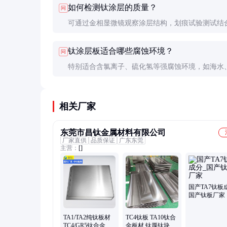
如何检测钛涂层的质量？
问
均匀但价格较高。
可通过金相显微镜观察涂层结构，划痕试验测试结
度，盐雾试验评估耐腐蚀性。
钛涂层板适合哪些腐蚀环境？
问
特别适合含氯离子、硫化氢等强腐蚀环境，如海水
废气等。
相关厂家
东莞市昌钛金属材料有限公司
厂家直供
品质保证
广东东莞
主营：
[]
国产TA7钛板
国产钛板厂家
TA1/TA2纯钛板材
TC4钛板 TA10钛合
TC4/GR5钛合金厚
金板材 钛厚钛块钛