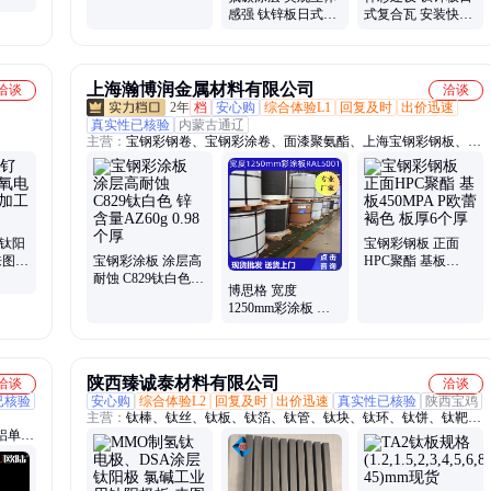
源头工厂免费打样
感强 钛锌板日式横
式复合瓦 安装快捷
包工包料
瓦 祥彩建设
节省工期 氟碳涂层
上海瀚博润金属材料有限公司
洽谈
洽谈
2年
档
安心购
综合体验L1
回复及时
出价迅速
真实性已核验
内蒙古通辽
主营：
宝钢彩钢卷、宝钢彩涂卷、面漆聚氨酯、上海宝钢彩钢板、黄
石宝钢彩钢板、马钢彩钢板、河钢彩钢板、宝钢氟碳彩钢板、PVDF
彩钢板、高耐久性聚酯彩钢板、高耐候彩钢板、HDP彩钢板、宝钢彩
涂板、氟碳涂层彩钢板、氟碳涂层彩涂板、河钢氟碳彩钢板、烨辉彩
钢板、马钢氟碳彩钢板、马钢PVDF彩钢板、宝钢黄石氟碳彩钢板、
背面自洁聚酯、宝钢黄石彩钢卷、宝钢高耐候彩钢卷
铱钛阳
宝钢彩钢板 正面
来图定
宝钢彩涂板 涂层高
HPC聚酯 基板
全
耐蚀 C829钛白色
450MPA P欧蕾褐色
博思格 宽度
锌含量AZ60g 0.98
板厚6个厚
1250mm彩涂板 特
个厚
殊纳米烤漆
RAL5001 双面
AZ180g
陕西臻诚泰材料有限公司
洽谈
洽谈
已核验
安心购
综合体验L2
回复及时
出价迅速
真实性已核验
陕西宝鸡
主营：
钛棒、钛丝、钛板、钛箔、钛管、钛块、钛环、钛饼、钛靶、
铝单
钛法兰、钛异形件、钛加工件、3D打印钛棒、叶轮钛锻件、钛紧固
、铝格
件、钛合金、钛锻件、钛卷、纯钛加工、钛标准件、钛球、钛弹簧、
欧陆天
钛带