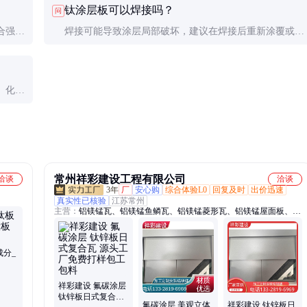
钛涂层板可以焊接吗？
问
合强
焊接可能导致涂层局部破坏，建议在焊接后重新涂覆或采
用其他连接方式。
、化工
常州祥彩建设工程有限公司
洽谈
洽谈
3年
厂
安心购
综合体验L0
回复及时
出价迅速
真实性已核验
江苏常州
主营：
铝镁锰瓦、铝镁锰鱼鳞瓦、铝镁锰菱形瓦、铝镁锰屋面板、铝
镁锰板、铝镁锰板合金板、铝镁锰合金板、钛锌板、铝镁锰复合板、
直立锁边铝镁锰屋面板、铝镁锰合金屋面板、铝镁锰平锁扣、阶梯
瓦、铝合金瓦、暖葺瓦、竖葺瓦、金属暖葺瓦、铝镁锰金属屋面、鱼
成分_
鳞瓦、平锁扣瓦、铝瓦、金属复合瓦、金属竖葺瓦、铝镁锰屋面系
统、叠搭瓦
祥彩建设 氟碳涂层
钛锌板日式复合瓦
氟碳涂层 美观立体
祥彩建设 钛锌板日