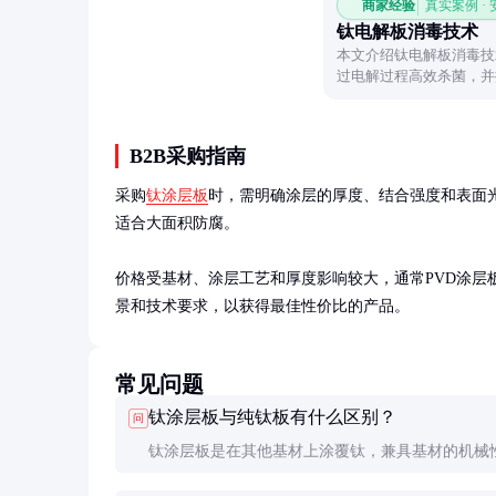
商家经验
真实案例 ·
钛电解板消毒技术
本文介绍钛电解板消毒技
过电解过程高效杀菌，并
B2B采购指南
采购
钛涂层板
时，需明确涂层的厚度、结合强度和表面
适合大面积防腐。

价格受基材、涂层工艺和厚度影响较大，通常PVD涂层
景和技术要求，以获得最佳性价比的产品。
常见问题
钛涂层板与纯钛板有什么区别？
问
钛涂层板是在其他基材上涂覆钛，兼具基材的机械
钛的表面特性，成本较低；纯钛板整体为钛材料，