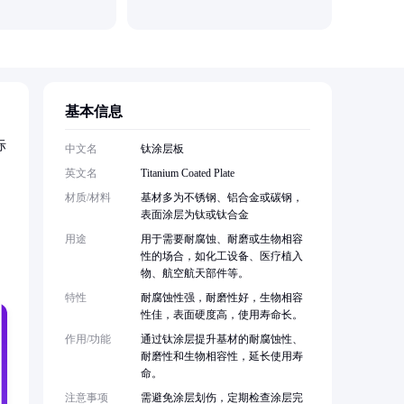
基本信息
际
中文名
钛涂层板
英文名
Titanium Coated Plate
材质/材料
基材多为不锈钢、铝合金或碳钢，
。
表面涂层为钛或钛合金
用途
用于需要耐腐蚀、耐磨或生物相容
性的场合，如化工设备、医疗植入
物、航空航天部件等。
特性
耐腐蚀性强，耐磨性好，生物相容
性佳，表面硬度高，使用寿命长。
作用/功能
通过钛涂层提升基材的耐腐蚀性、
耐磨性和生物相容性，延长使用寿
命。
注意事项
需避免涂层划伤，定期检查涂层完