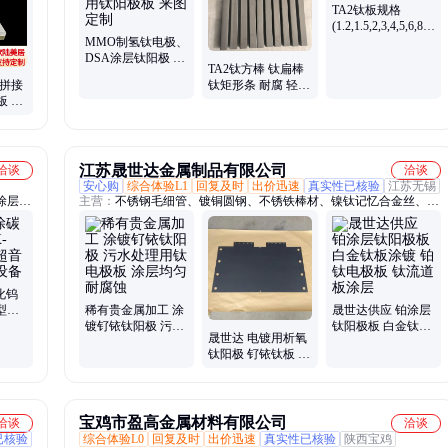
房天
TA2钛板规格
、
(1.2,1.5,2,3,4,5,6,8,10,
MMO制氢钛电极、
45)mm现货
DSA涂层钛阳极 氯
TA2钛方棒 钛扁棒
碱工业用钛阳极板
 拼接
钛矩形条 耐腐 轻质
来图定制
板 车
钛挂具棒 常规速发
江苏晟世达金属制品有限公司
洽谈
洽谈
安心购
综合体验L1
回复及时
出价迅速
真实性已核验
江苏无锡
涂层加
主营：
不锈钢毛细管、镀铜圆钢、不锈铁棒材、镍钛记忆合金丝、不
锈铁板材、N6镍板、钛棒、钛合金棒、钛板、钛管、ni200棒材、
c276哈氏合金棒、英科耐尔718棒材、镍管、耐腐蚀管材
化钨
0型燃
稀有贵金属加工 涂
晟世达供应 铂涂层
喷涂
镀钌铱钛阳极 污水
钛阳极板 白金钛板
晟世达 电镀用析氧
处理用钛电极板 涂
涂镀 铂钛电极板 钛
钛阳极 钌铱钛板 涂
层均匀 耐腐蚀
流道板涂层
层电极 耐蚀性好 使
寿命长
宝鸡市盈高金属材料有限公司
洽谈
洽谈
已核验
综合体验L0
回复及时
出价迅速
真实性已核验
陕西宝鸡