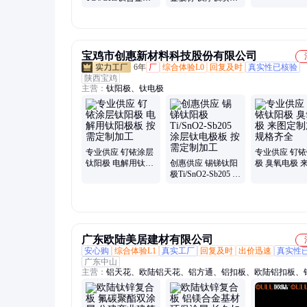
板 实力工厂 品质保
条 钛合金厚板纯钛
障
板TA1/TA2工厂
宝鸡市创惠新材料科技股份有限公司
6年
厂
综合体验L0
回复及时
真实性已核验
陕西宝鸡
主营：
钛阳极、钛电极
专业供应 钌铱涂层
专业供应 钌
钛阳极 电解用钛阳
创惠供应 锡锑钛阳
极 臭氧电极 
极板 按需定制加工
极Ti/SnO2-Sb205 涂
制加工 规格齐
层钛电极板 按需定
制加工
广东欧陆美居建材有限公司
安心购
综合体验L1
真实工厂
回复及时
出价迅速
真实性
广东中山
主营：
铝天花、欧陆铝天花、铝方通、铝扣板、欧陆铝扣板、
板、OULU欧陆铝扣板、OULU欧陆铝单板、OULU欧陆扣板
栅、铝挂片、欧陆铝方通、欧陆铝格栅、欧陆、欧陆铝挂片、