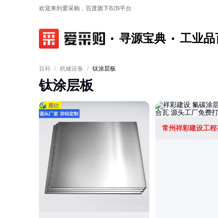
欢迎来到爱采购，百度旗下B2B平台
寻源宝典
工业品
百科
/
机械设备
/
钛涂层板
钛涂层板
常州祥彩建设工程