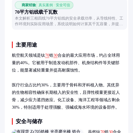
商家经验
真实案例 · 安全可信
70平方铝线载千瓦数
本文解析三相四线70平方铝线的安全承载功率，从导线特性、工
作环境到实际应用场景，系统说明如何计算其千瓦容量，并提供
优化建议。
主要用途
航空航天领域是钛
70
锆
30
合金的最大应用市场，约占全球用
量的40%。它被用于制造发动机部件、机身结构件等关键部
位，能显著减轻重量并提高耐腐蚀性。

医疗行业占比约30%，主要用于骨科和牙科植入物。其优异
的生物相容性确保长期植入的安全性，且弹性模量更接近人
骨，减少应力遮挡效应。化工设备、海洋工程等领域占剩余
30%，特别适用于处理强酸、强碱或海水环境的设备部件。
安全与储存
虽然钛
70
锆
30
合金