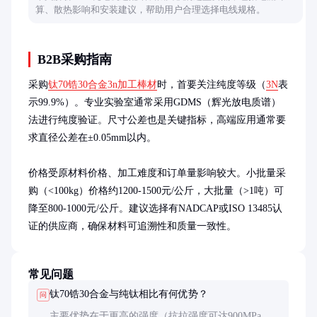
算、散热影响和安装建议，帮助用户合理选择电线规格。
B2B采购指南
采购
钛70锆30合金3n加工棒材
时，首要关注纯度等级（
3N
表
示99.9%）。专业实验室通常采用GDMS（辉光放电质谱）
法进行纯度验证。尺寸公差也是关键指标，高端应用通常要
求直径公差在±0.05mm以内。

价格受原材料价格、加工难度和订单量影响较大。小批量采
购（<100kg）价格约1200-1500元/公斤，大批量（>1吨）可
降至800-1000元/公斤。建议选择有NADCAP或ISO 13485认
证的供应商，确保材料可追溯性和质量一致性。
常见问题
钛70锆30合金与纯钛相比有何优势？
问
主要优势在于更高的强度（抗拉强度可达900MPa以