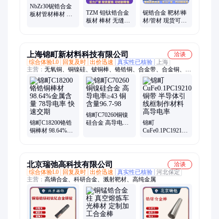
NbZr30铌锆合金
铌锆合金 靶材/棒
TZM 钼钛锆合金
板材管材棒材 航
材/管材 现货可来
板材 棒材 无缝管
舶现货 可来图定
图定制 可零切
航舶现货 可来图
制 可零切 生产厂
定制 加工 密度 单
家
价
上海锦町新材料科技有限公司
洽谈
综合体验L0
回复及时
出价迅速
真实性已核验
上海
主营：
无氧铜、铜镍硅、铍铜棒、铬锆铜、合金带、合金铜、青
铜合金、黄铜合金、镍铜合金、紫铜带、磷青铜、铜带板、接触
器、铜带材、半导体、连接器、锡黄铜、黄铜带、高纯度、高强
度、铜卷带、导电铜、汽车母线、高纯铜带、高速铁路
锦町C70260铜镍
锦町C18200铬锆
硅合金 高导电率
锦町
铜棒材 98.64%金
≥43 铜含量96.7-98
CuFe0.1PC19210
属含量 78导电率
铜带 半导体引线
快速交期
框制作材料 高导
电率
北京瑞弛高科技有限公司
洽谈
综合体验L0
回复及时
出价迅速
真实性已核验
河北保定
主营：
高熵合金、科研合金、溅射靶材、高纯金属