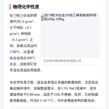
物理化学性质
钛
70
锆
30
合金的密
度约为5.8 g/cm³，
介于纯钛（4.5 
g/cm³）和纯锆
（6.5 g/cm³）之
间。其熔点高达约
1700°C，比普通
钛合金高出200°C
北京研邦新材料科技有限公司
左右，这使得它非
常适合高温应用场景。

在化学性质方面，该合金表现出卓越的耐腐蚀性，尤其是在
氯化物环境中。实验数据显示，在3.5% NaCl溶液中，其年
腐蚀率低于0.001mm，远优于316L不锈钢。此外，它的热膨
胀系数较低，约为8.5×10⁻⁶/°C，与许多陶瓷材料匹配良好。