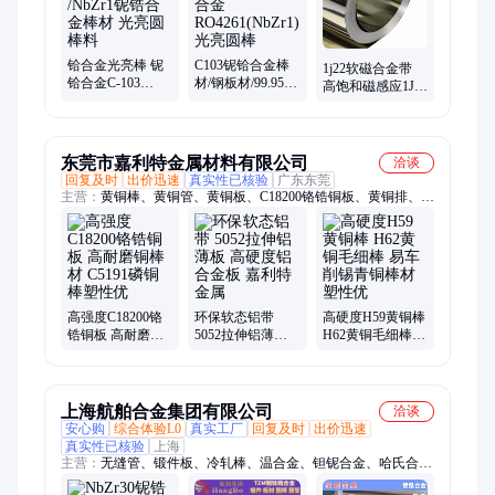
铪合金光亮棒 铌
C103铌铪合金棒
1j22软磁合金带
铪合金C-103
材/钢板材/99.95%
高饱和磁感应1J36
Ta4HfC5 /NbZr1铌
锆铌合金
钢带 1J50 1j85车
锆合金棒材 光亮
RO4261(NbZr1)
光棒
圆棒料
光亮圆棒
东莞市嘉利特金属材料有限公司
洽谈
回复及时
出价迅速
真实性已核验
广东东莞
主营：
黄铜棒、黄铜管、黄铜板、C18200铬锆铜板、黄铜排、黄
铜线、黄铜带、紫铜棒、紫铜管、紫铜带、紫铜线、紫铜排、紫
铜板、铝棒、铝管、铝排、铝板、铝线、铝带、无氧铜棒、无氧
铜板、无氧铜排、无氧铜带、无氧铜线、无氧铜管、铍铜棒
高强度C18200铬
环保软态铝带
高硬度H59黄铜棒
锆铜板 高耐磨铜
5052拉伸铝薄板
H62黄铜毛细棒
棒材 C5191磷铜棒
高硬度铝合金板
易车削锡青铜棒
塑性优
嘉利特金属
材塑性优
上海航舶合金集团有限公司
洽谈
安心购
综合体验L0
真实工厂
回复及时
出价迅速
真实性已核验
上海
主营：
无缝管、锻件板、冷轧棒、温合金、钽铌合金、哈氏合
金、镍基合金、钴基合金、因瓦合金、板材钢管、圆棒管材、圆