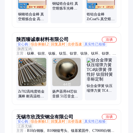
铜锰锆合金柱 真
空熔炼车光棒材
定制加工合金棒
铜铬锆合金棒 真
锆钴合金棒
空熔炼合金 高纯
ZrCoat% 真空熔炼
度棒材 支持定制
车光合金棒材 高
各种尺寸
纯光棒
陕西臻诚泰材料有限公司
洽谈
安心购
综合体验L2
回复及时
出价迅速
真实性已核验
陕西宝鸡
主营：
钛棒、钛丝、钛板、钛箔、钛管、钛块、钛环、钛饼、钛
靶、钛法兰、钛异形件、钛加工件、3D打印钛棒、叶轮钛锻
件、钛紧固件、钛合金、钛锻件、钛卷、纯钛加工、钛标准件、
钛球、钛弹簧、钛带
钛合金弹簧 钛压
缩弹力簧 TC4钛
Zr702高纯度锆金
扬声器用44芯钛
弹簧 弹性好 钛扭
属棒 耐高温锆合
音膜 51芯音盒音
转簧 非标定制
金棒 工业锆材702
膜 99芯喇叭用高
锆棒 锆合金棒材
音钛膜定制加工
无锡市欣茂安钢业有限公司
洽谈
安心购
综合体验L1
回复及时
出价迅速
真实性已核验
江苏无锡
主营：
B10白铜板、B10铜镍弯头、镍基紧固件、C70600白铜