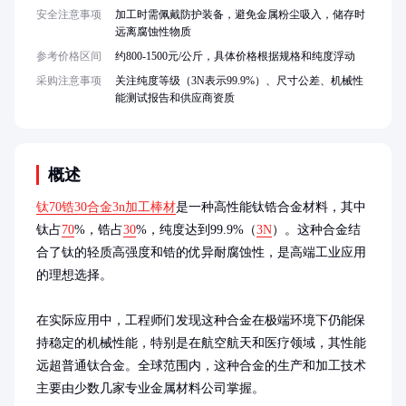
安全注意事项
加工时需佩戴防护装备，避免金属粉尘吸入，储存时
远离腐蚀性物质
参考价格区间
约800-1500元/公斤，具体价格根据规格和纯度浮动
采购注意事项
关注纯度等级（3N表示99.9%）、尺寸公差、机械性
能测试报告和供应商资质
概述
钛70锆30合金3n加工棒材
是一种高性能钛锆合金材料，其中
钛占
70
%，锆占
30
%，纯度达到99.9%（
3N
）。这种合金结
合了钛的轻质高强度和锆的优异耐腐蚀性，是高端工业应用
的理想选择。

在实际应用中，工程师们发现这种合金在极端环境下仍能保
持稳定的机械性能，特别是在航空航天和医疗领域，其性能
远超普通钛合金。全球范围内，这种合金的生产和加工技术
主要由少数几家专业金属材料公司掌握。