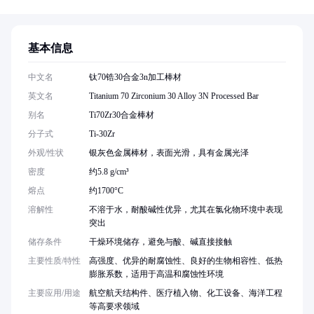
基本信息
中文名
钛70锆30合金3n加工棒材
英文名
Titanium 70 Zirconium 30 Alloy 3N Processed Bar
别名
Ti70Zr30合金棒材
分子式
Ti-30Zr
外观/性状
银灰色金属棒材，表面光滑，具有金属光泽
密度
约5.8 g/cm³
熔点
约1700°C
溶解性
不溶于水，耐酸碱性优异，尤其在氯化物环境中表现
突出
储存条件
干燥环境储存，避免与酸、碱直接接触
主要性质/特性
高强度、优异的耐腐蚀性、良好的生物相容性、低热
膨胀系数，适用于高温和腐蚀性环境
主要应用/用途
航空航天结构件、医疗植入物、化工设备、海洋工程
等高要求领域