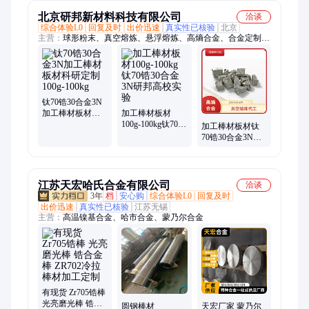
北京研邦新材料科技有限公司
洽谈
综合体验L0
回复及时
出价迅速
真实性已核验
北京
主营：
球形粉末、真空熔炼、悬浮熔炼、高熵合金、合金定制、
合金粉末、镍钛合金、中间合金、3D打印合金粉、钽合金、科
研合金、合金板、合金棒、钴铬镍合金、感应熔炼、熔炼代工、
增材制造粉末、纽扣锭、电弧熔炼、靶材、磁控溅射靶材、金靶
材
钛70锆30合金3N
加工棒材板材科
加工棒材板材
研定制100g-100kg
100g-100kg钛70锆
加工棒材板材钛
30合金3N研邦高
70锆30合金3N科
校实验
研定制100g-100kg
江苏天宏哈氏合金有限公司
洽谈
3年
档
安心购
综合体验L0
回复及时
出价迅速
真实性已核验
江苏无锡
主营：
高温镍基合金、哈市合金、蒙乃尔合金
有现货 Zr705锆棒
光亮磨光棒 锆合
圆钢棒材
天宏厂家 蒙乃尔