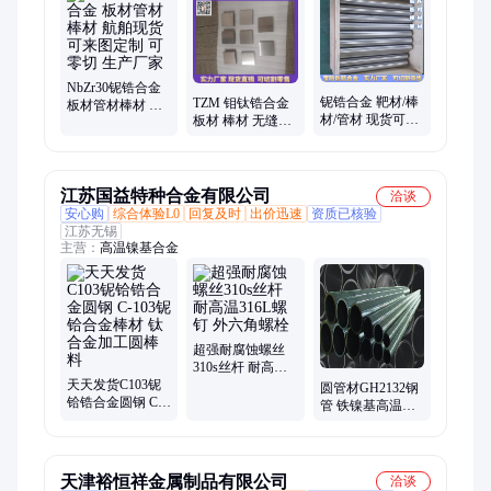
管圆棒、锻件钢带、管材圆棒锻件、钢板圆棒钢管、圆棒丝材锻
件管、圆棒钢板锻件锻、稀有金属材料、马氏体不锈钢
NbZr30铌锆合金
铌锆合金 靶材/棒
TZM 钼钛锆合金
板材管材棒材 航
材/管材 现货可来
板材 棒材 无缝管
舶现货 可来图定
图定制 可零切
航舶现货 可来图
制 可零切 生产厂
定制 加工 密度 单
家
价
江苏国益特种合金有限公司
洽谈
安心购
综合体验L0
回复及时
出价迅速
资质已核验
江苏无锡
主营：
高温镍基合金
超强耐腐蚀螺丝
310s丝杆 耐高温
天天发货C103铌
316L螺钉 外六角
圆管材GH2132钢
铪锆合金圆钢 C-
螺栓
管 铁镍基高温合
103铌铪合金棒材
金管 不锈钢冷轧
钛合金加工圆棒
光亮无缝管料
料
天津裕恒祥金属制品有限公司
洽谈