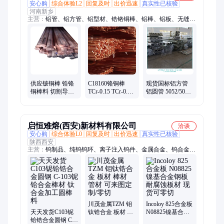
安心购
综合体验L2
回复及时
出价迅速
真实性已核验
河南新乡
主营：
铝管、铝方管、铝型材、锆铬铜棒、铝棒、铝板、无缝铝
管、铜管、铜棒、铜板
供应铍铜棒 锆铬
C18160铬铜棒
现货国标铝方管
铜棒料 切割导电
TCr-0.15 TCr-0.18
铝圆管 5052/5083
T2紫铜棒规格全
铬锆铜条 铜套方
耐腐蚀铝管 可定
黄铜棒材零切定
铜棒材 含cu96-
制
尺
99.3%
启恒难熔(西安)新材料有限公司
洽谈
安心购
综合体验L0
回复及时
出价迅速
真实性已核验
陕西西安
主营：
钨制品、纯钨钨环、离子注入钨件、金属合金、钨合金加
工件、钼制品、钨钼合计
川茂金属TZM 钼
Incoloy 825合金板
天天发货C103铌
钛锆合金 板材 棒
N08825镍基合金
铪锆合金圆钢 C-
材 管材 可来图定
钢板 耐腐蚀板材