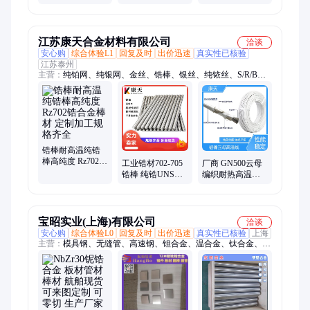
103铌铪合金棒材
制/零切
现货可零切
钛合金加工圆棒
料
江苏康天合金材料有限公司
洽谈
安心购
综合体验L1
回复及时
出价迅速
真实性已核验
江苏泰州
主营：
纯铂网、纯银网、金丝、锆棒、银丝、纯铱丝、S/R/B型
热电偶丝、铂坩埚
锆棒耐高温纯锆
棒高纯度 Rz702锆
工业锆材702-705
厂商 GN500云母
合金棒材 定制加
锆棒 纯锆UNS
编织耐热高温导
工规格齐全
R60702锆靶材科
线 电磁加热管 绕
研实验专用镐棒
包玻璃纤维 康天
材
宝昭实业(上海)有限公司
洽谈
安心购
综合体验L0
回复及时
出价迅速
真实性已核验
上海
主营：
模具钢、无缝管、高速钢、钽合金、温合金、钛合金、磁
合金、圆棒材、铝合金、铌锆合金、钽钨合金、膨胀合金、钛管
线材、钴基合金、钽铌合金、哈氏合金、钛板钢材、圆钢棒、时
效钢、石油套管、钢板圆钢、板材钢带、钢棒焊丝、钢板圆棒、
圆棒管材