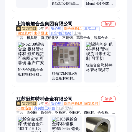
金棒 ZR702冷拉
K4537/K4648高温
Monel 401 钢带卷
棒材加工定制
合金棒料 圆棒加
带 锻件板棒材无
工点 车光光亮棒
缝钢管 现货 可定
制
上海航舶合金集团有限公司
洽谈
5年
档
安心购
综合体验L1
真实工厂
回复及时
出价迅速
真实性已核验
上海
主营：
模具钢、沉淀硬化钢、不锈钢、高温合金、镍基合金、钛
合金、哈氏合金、特殊合金、钽合金、铌合金、锆合金、棒材、
双相不锈钢、板材、管材、锻件、无缝管、按图加工
铌锆合金 靶材/棒
NbZr30铌锆合金
材/管材 现货可来
航舶TZM钼钛锆
板材管材棒材 航
图定制 可零切
合金板材棒材无
舶现货 可来图定
缝管可来图定制
制 可零切 生产厂
加工现货出售
家
江苏冠辉特种合金有限公司
洽谈
3年
档
安心购
综合体验L0
回复及时
出价迅速
真实性已核验
江苏无锡
主营：
圆钢棒、圆锻件、钢板材、钢棒材、圆棒材、合金板、合
金棒料、膨胀合金、电热合金、合金靶材、光棒车、研磨棒、复
合板、挡渣板、圆棒料、锂靶材、无缝管、精密管、螺丝钉、钽
靶材、时效钢、不锈钢板、六角螺母、热轧钢板、六角螺栓