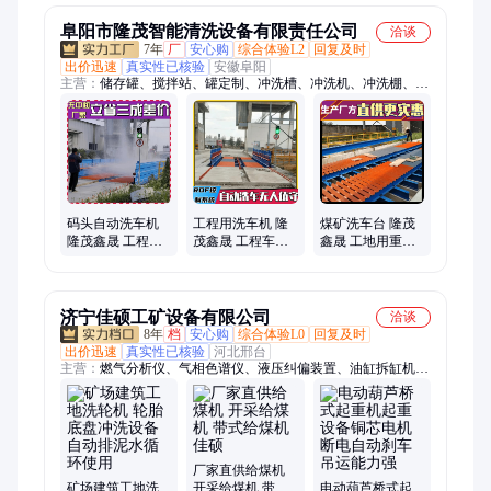
阜阳市隆茂智能清洗设备有限责任公司
洽谈
7年
厂
安心购
综合体验L2
回复及时
出价迅速
真实性已核验
安徽阜阳
主营：
储存罐、搅拌站、罐定制、冲洗槽、冲洗机、冲洗棚、雾
炮机、洗车机、洗轮机、洗l轮机、冲洗台adv、砼站冲洗、冲洗
设备、站冲洗房、洗车台、洗车房、洗轮房、混凝土、洗轮车、
洗车槽、滚筒排泥、滚轴排泥、洗车平台、滚轴自动、洗车设备
码头自动洗车机
工程用洗车机 隆
煤矿洗车台 隆茂
隆茂鑫晟 工程车
茂鑫晟 工程车轮
鑫晟 工地用重型
轮胎冲洗设备
胎冲洗设备 重型
洗车机 工程车轮
洗轮机设备
胎冲洗设备
济宁佳硕工矿设备有限公司
洽谈
8年
档
安心购
综合体验L0
回复及时
出价迅速
真实性已核验
河北邢台
主营：
燃气分析仪、气相色谱仪、液压纠偏装置、油缸拆缸机、
机载临时支护装置、雾炮机、岩心切割机、矿浆取样机、工地洗
车机、货叉、电液推杆、镀锌电缆挂钩、顶空进样器、氢气发生
器、道口板、缓冲条、防溢裙板、防爆电阻箱、皮带探伤仪、钻
孔应力计、避难硐室门、防水密闭门、无压风门、内燃螺栓扳
手、围挡喷淋
厂家直供给煤机
矿场建筑工地洗
开采给煤机 带式
电动葫芦桥式起