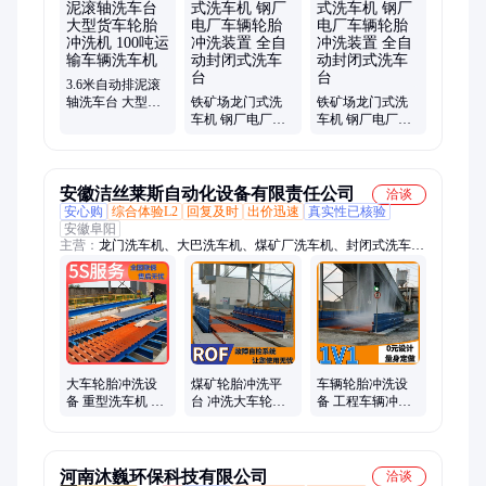
3.6米自动排泥滚
轴洗车台 大型货
铁矿场龙门式洗
铁矿场龙门式洗
车轮胎冲洗机 100
车机 钢厂电厂车
车机 钢厂电厂车
吨运输车辆洗车
辆轮胎冲洗装置
辆轮胎冲洗装置
机
全自动封闭式洗
全自动封闭式洗
车台
车台
安徽洁丝莱斯自动化设备有限责任公司
洽谈
安心购
综合体验L2
回复及时
出价迅速
真实性已核验
安徽阜阳
主营：
龙门洗车机、大巴洗车机、煤矿厂洗车机、封闭式洗车
机、公交洗车机、砂石厂车辆洗车机、搅拌站洗车设备
煤矿轮胎冲洗平
车辆轮胎冲洗设
大车轮胎冲洗设
台 冲洗大车轮胎
备 工程车辆冲洗
备 重型洗车机 煤
设备 工程车辆冲
机 采矿项目洗车
矿专用全自动洗
洗机 洁丝莱斯
平台 洁丝莱斯
车台 洁丝莱斯
河南沐巍环保科技有限公司
洽谈