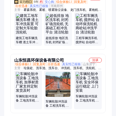
6年
档
安心购
综合体验L1
回复及时
出价迅速
真实性已核验
河南郑州
主营：
雾森系统、雾桩、喷雾除尘设备、龙门洗车机、雾炮机、
卸料口洗车机、洗轮机、车间喷雾除尘降温、厂房降尘
建筑工地车辆洗
超低排放 地区洗
工程车辆洗车机
车槽 渣土车冲洗
车机 封闭矿场洗
搅拌站 自动环保
装置 可定制大车
轮机 无基础工程
洗轮机 商砼站冲
轮胎洗轮机
冲洗平台 清洁轮
洗平台 清洁轮胎
胎
山东恒昌环保设备有限公司
洽谈
综合体验L1
回复及时
出价迅速
真实性已核验
山东济宁
主营：
垃圾处、洗车池、洗车台、冲洗机、洗车机、洗轮机、冲
洗平台、冲洗装置、冲洗设备、轮胎装置、轮胎设备、工地冲洗
台、车辆清洗机、工程冲洗台、抑尘除、洗车房、洗车槽、洗车
平台、清洗设备、洗车设备、清洗平台、洗车装置、垃圾填埋
场、工程车清洗槽、水泥搅拌施工
车辆轮胎冲洗设
车辆轮胎冲洗设
备 工地洗车机 加
备 工地洗车机 安
车辆轮胎冲洗设
厚材质 厂家支持
全环保运行稳定
备 工程洗车机 自
定制 发货及时
上门安装
动化感应运作 发
货快