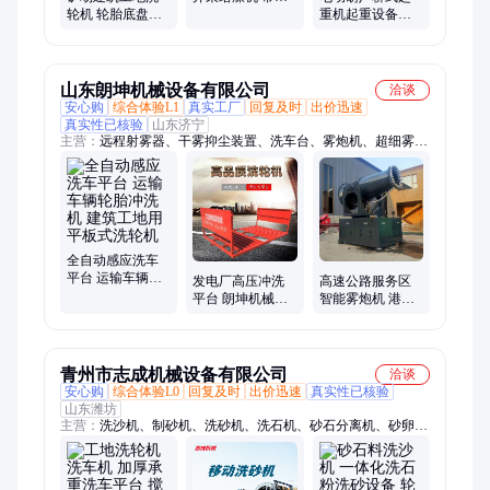
轮机 轮胎底盘冲
给煤机 佳硕
重机起重设备铜
洗设备 自动排泥
芯电机断电自动
水循环使用
刹车吊运能力强
山东朗坤机械设备有限公司
洽谈
安心购
综合体验L1
真实工厂
回复及时
出价迅速
真实性已核验
山东济宁
主营：
远程射雾器、干雾抑尘装置、洗车台、雾炮机、超细雾炮
机、洗轮机、洗车机、风送式喷雾机、冲洗平台、反冲洗过滤
器、微雾雾炮机、SX雾炮机、防爆雾炮机、洗车平台、矿用电
动球阀、矿用单轨吊、矿用过滤器、皮带纠偏装置、干雾炮、电
缆托运车、DY90/20电缆单轨吊、DGY100/14电缆拖动装置、智
能粉尘控制器、TDY100/14矿用单轨吊
全自动感应洗车
平台 运输车辆轮
发电厂高压冲洗
高速公路服务区
胎冲洗机 建筑工
平台 朗坤机械建
智能雾炮机 港口
地用平板式洗轮
筑全自动洗车机
微雾远程射雾器
机
青州市志成机械设备有限公司
洽谈
安心购
综合体验L0
回复及时
出价迅速
真实性已核验
山东潍坊
主营：
洗沙机、制砂机、洗砂机、洗石机、砂石分离机、砂卵石
破碎机、风化石、水洗轮