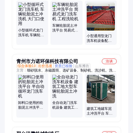
离机、磁选机、回收机、洗石机、制砂机、洗沙机、压滤机、砂
石分、旋流器、水洗轮、砂设备、振动筛、强磁辊、除铁器、钢
结构
车辆轮胎泥土冲
小型循环式龙门
洗平台 简易式龙
洗车机 车辆轮胎
门洗车机 工程洗
小型通用型龙门
泥土冲洗机 大门
轮机
洗车机设备配置
口使用
处理轮胎泥土冲
洗平台
青州市力诺环保科技有限公司
洽谈
综合体验L0
出价迅速
资质已核验
山东潍坊
主营：
细砂脱水、永磁圆筒、选矿设备、制砂机、洗沙机、洗砂
机、砂回收机、湿式磁选机、细沙回收机、砂石分离机、泥石分
离机、回收脱水机、砂回收一体机、螺旋洗砂、振动沙石分、水
轮式洗沙、定制河卵石、砂回收装置、湿式磁选设备、沙石分离
设备、滚筒砂石分离、砂石分离设备
卸料口使用的轮
全自动龙门洗车
胎泥土冲洗平台
机设备 建筑工地
建筑工地罐车泥
半自动循环龙门
大型车辆轮胎泥
土冲洗平台 车辆
洗车机
土冲洗
轮胎龙门洗车机
封闭式