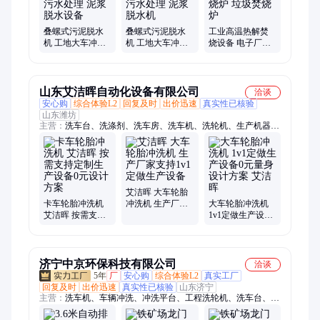
叠螺式污泥脱水
叠螺式污泥脱水
工业高温热解焚
机 工地大车冲洗
机 工地大车冲洗
烧设备 电子厂线
轮胎的污水处理
轮胎的污水处理
路板焚烧炉 垃圾
泥浆脱水设备
泥浆脱水机
焚烧炉
山东艾洁晖自动化设备有限公司
洽谈
安心购
综合体验L2
回复及时
出价迅速
真实性已核验
山东潍坊
主营：
洗车台、洗涤剂、洗车房、洗车机、洗轮机、生产机器、
冲洗设备、调试机器、冲洗平台、冲洗装置、泡棉刷、厚板钢
材、生产设备、触点开关、喷嘴清洗、洗车系统、防冻装置、洗
车平台、清洗设备、感应开关、固定洗车、洗车设备、扇形喷
嘴、保温系统、高压喷头
艾洁晖 大车轮胎
卡车轮胎冲洗机
冲洗机 生产厂家
大车轮胎冲洗机
艾洁晖 按需支持
支持1v1定做生产
1v1定做生产设备
定制生产设备0元
设备
0元量身设计方案
设计方案
艾洁晖
济宁中京环保科技有限公司
洽谈
5年
厂
安心购
综合体验L2
真实工厂
回复及时
出价迅速
真实性已核验
山东济宁
主营：
洗车机、车辆冲洗、冲洗平台、工程洗轮机、洗车台、中
京环保科技