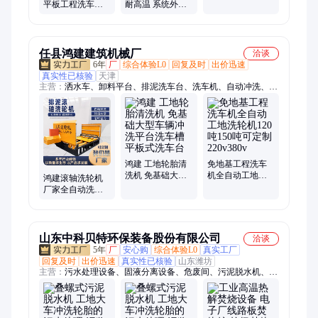
平板工程洗车机
耐高温 系统外层
冲洗大车轮胎设
保护 耐用重量轻
备 伟信建材
伟信
任县鸿建建筑机械厂
洽谈
6年
厂
综合体验L0
回复及时
出价迅速
真实性已核验
天津
主营：
洒水车、卸料平台、排泥洗车台、洗车机、自动冲洗、带
水箱洗轮机、混凝土搅拌机、滚轴不排泥
鸿建 工地轮胎清
免地基工程洗车
洗机 免基础大型
机全自动工地洗
鸿建滚轴洗轮机
车辆冲洗平台洗
轮机120吨150吨
厂家全自动洗车
车槽 平板式洗车
可定制 220v380v
槽380v全方位冲
台
洗轮胎
山东中科贝特环保装备股份有限公司
洽谈
5年
厂
安心购
综合体验L0
真实工厂
回复及时
出价迅速
真实性已核验
山东潍坊
主营：
污水处理设备、固液分离设备、危废间、污泥脱水机、焚
烧炉