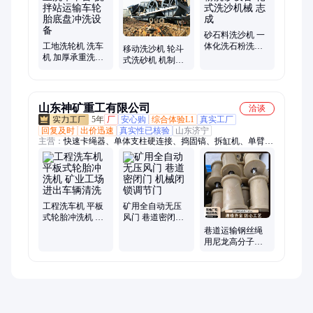
砂石料洗沙机 一
工地洗轮机 洗车
体化洗石粉洗砂
移动洗沙机 轮斗
机 加厚承重洗车
设备 轮式洗沙机
式洗砂机 机制砂
平台 搅拌站运输
械 志成
生产线 水洗砂石
车轮胎底盘冲洗
一体机 两槽
设备
山东神矿重工有限公司
洽谈
5年
厂
安心购
综合体验L1
真实工厂
回复及时
出价迅速
真实性已核验
山东济宁
主营：
快速卡绳器、单体支柱硬连接、捣固镐、拆缸机、单臂式
机载临时支护、机载临时支护装置、油缸拆装机、钢轨打孔机、
轮胎保护链、岩心切割机、电焊机、气动喷涂机、拆柱机、矿用
平板车、犁式卸料器、镀锌电缆挂钩、气相色谱仪、液压紧链
器、雾化消毒门、电液推杆、钻孔应力计、电缆挂钩、燃气分析
仪、皮带纠偏装置、防溢裙板
工程洗车机 平板
矿用全自动无压
式轮胎冲洗机 矿
风门 巷道密闭门
业工场进出车辆
机械闭锁调节门
巷道运输钢丝绳
清洗
用尼龙高分子拖
轮 防腐聚氨酯地
滚