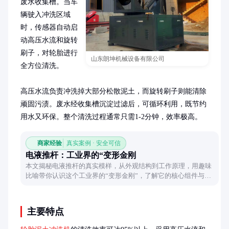
废水收集槽。当车
辆驶入冲洗区域
时，传感器自动启
动高压水流和旋转
刷子，对轮胎进行
山东朗坤机械设备有限公司
全方位清洗。

高压水流负责冲洗掉大部分松散泥土，而旋转刷子则能清除
顽固污渍。废水经收集槽沉淀过滤后，可循环利用，既节约
用水又环保。整个清洗过程通常只需1-2分钟，效率极高。
商家经验
真实案例 · 安全可信
电液推杆：工业界的“变形金刚
本文揭秘电液推杆的真实模样，从外观结构到工作原理，用趣味
比喻带你认识这个工业界的“变形金刚”，了解它的核心组件与神
奇本领。
主要特点