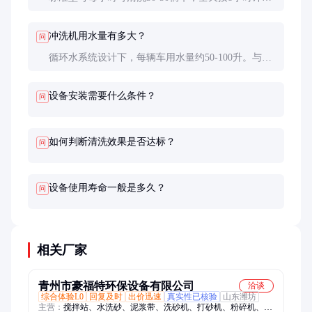
可处理约240-400辆车。实际数量取决于车辆进出速
度和污垢程度。
冲洗机用水量有多大？
问
循环水系统设计下，每辆车用水量约50-100升。与传
统人工冲洗相比，可节约80%以上的用水。
设备安装需要什么条件？
问
如何判断清洗效果是否达标？
问
设备使用寿命一般是多久？
问
相关厂家
青州市豪福特环保设备有限公司
洽谈
综合体验L0
回复及时
出价迅速
真实性已核验
山东潍坊
主营：
搅拌站、水洗砂、泥浆带、洗砂机、打砂机、粉碎机、分