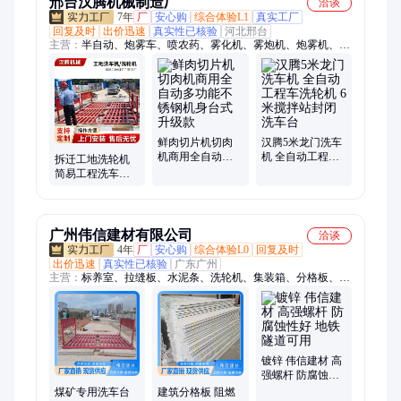
邢台汉腾机械制造厂
洽谈
7年
厂
安心购
综合体验L1
真实工厂
回复及时
出价迅速
真实性已核验
河北邢台
主营：
半自动、炮雾车、喷农药、雾化机、雾炮机、炮雾机、喷
雾机、洗车机、洗轮机、喷雾风机、洗车槽、车载降湿、除尘环
保、降尘射雾、高压水流、农药降湿、混凝土车、雾化防尘、环
保洗车、高压水炮、围挡喷淋、除尘降湿、防尘降温、高压车
载、除尘防尘
鲜肉切片机切肉
汉腾5米龙门洗车
机商用全自动多
机 全自动工程车
拆迁工地洗轮机
功能不锈钢机身
洗轮机 6米搅拌站
简易工程洗车槽
台式升级款
封闭洗车台
渣土运输车辆轮
胎冲洗设备
广州伟信建材有限公司
洽谈
4年
厂
安心购
综合体验L0
回复及时
出价迅速
真实性已核验
广东广州
主营：
标养室、拉缝板、水泥条、洗轮机、集装箱、分格板、结
构板、养护室、墙体结构、桥梁垫块、梅花垫块、桩芯圆饼、水
泥垫块、桩芯铁饼、桩芯钢板、建筑施工、水泥支撑条、pvc建
筑拉缝、钢筋保护层、混凝土条支撑、建筑工地桩芯、水泥支撑
垫块、框条填充制品、填充条、移动标养室、可移动标养室
镀锌 伟信建材 高
强螺杆 防腐蚀性
好 地铁隧道可用
煤矿专用洗车台
建筑分格板 阻燃