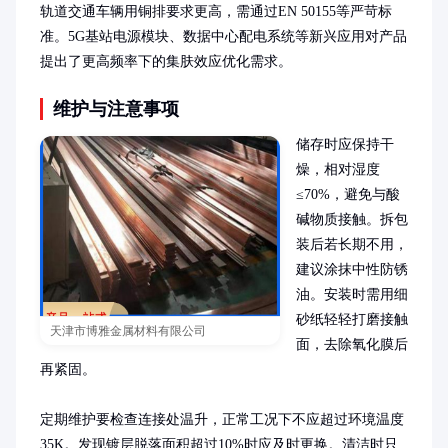
轨道交通车辆用铜排要求更高，需通过EN 50155等严苛标
准。5G基站电源模块、数据中心配电系统等新兴应用对产品
提出了更高频率下的集肤效应优化需求。
维护与注意事项
储存时应保持干
燥，相对湿度
≤70%，避免与酸
碱物质接触。拆包
装后若长期不用，
建议涂抹中性防锈
油。安装时需用细
砂纸轻轻打磨接触
天津市博雅金属材料有限公司
面，去除氧化膜后
再紧固。

定期维护要检查连接处温升，正常工况下不应超过环境温度
35K。发现镀层脱落面积超过10%时应及时更换。清洁时只