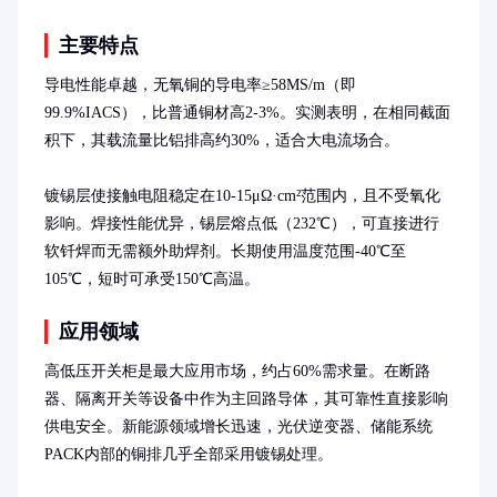
主要特点
导电性能卓越，无氧铜的导电率≥58MS/m（即
99.9%IACS），比普通铜材高2-3%。实测表明，在相同截面
积下，其载流量比铝排高约30%，适合大电流场合。

镀锡层使接触电阻稳定在10-15μΩ·cm²范围内，且不受氧化
影响。焊接性能优异，锡层熔点低（232℃），可直接进行
软钎焊而无需额外助焊剂。长期使用温度范围-40℃至
105℃，短时可承受150℃高温。
应用领域
高低压开关柜是最大应用市场，约占60%需求量。在断路
器、隔离开关等设备中作为主回路导体，其可靠性直接影响
供电安全。新能源领域增长迅速，光伏逆变器、储能系统
PACK内部的铜排几乎全部采用镀锡处理。
