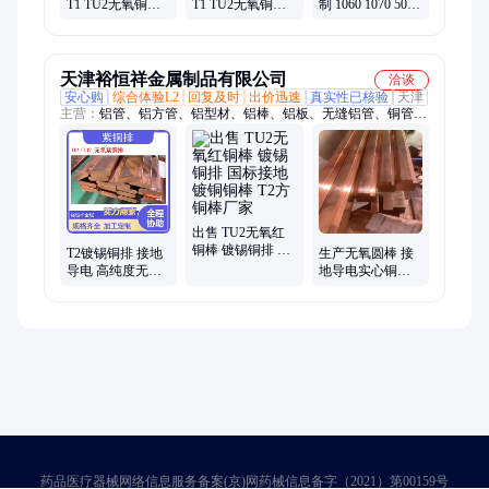
T1 TU2无氧铜国
T1 TU2无氧铜国
制 1060 1070 5052
标红铜 镀锡镀银
标红铜 镀锡镀银
6061折弯 打孔铝
车床斯瑞特铜排
车床加工铜排
板 铝片氧化
天津裕恒祥金属制品有限公司
洽谈
安心购
综合体验L2
回复及时
出价迅速
真实性已核验
天津
主营：
铝管、铝方管、铝型材、铝棒、铝板、无缝铝管、铜管、
铜棒、铜板
出售 TU2无氧红
铜棒 镀锡铜排 国
T2镀锡铜排 接地
生产无氧圆棒 接
标接地镀铜铜棒
导电 高纯度无氧
地导电实心铜卷
T2方铜棒厂家
铜 TU1 TU2 紫铜
排 圆角镀锡铜排
排 加工定制 规格
切割抛光封釉
齐全
药品医疗器械网络信息服务备案(京)网药械信息备字（2021）第00159号