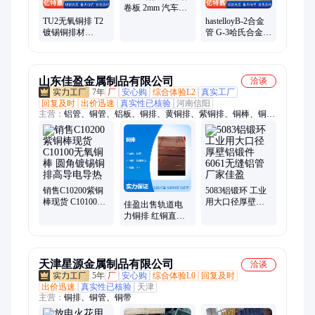
卷板 2mm 汽车车
身用 规格型号全
TU2无氧铜排 T2
hastelloyB-2合金
镀锡铜排材
管 G-3哈氏合金管
12*150 电焊机接
100*3 高温管道用
线用 新款现货
货源充足发货快
山东佳盈金属制品有限公司
洽谈
7年
厂
安心购
综合体验L2
真实工厂
回复及时
出价迅速
真实性已核验
河南信阳
主营：
铝管、铜管、铝板、铜排、黄铜排、紫铜排、铜棒、铜
板、铜套、黄铜管、黄铜板、黄铜棒、黄铜条、紫铜管、紫铜
棒、紫铜板、黄铜套、锡青铜、铝青铜、铝棒、铝条、铝排、无
缝铝管、花纹铝板
销售C10200紫铜
5083铝锻环 工业
棒现货 C10100无
用大口径厚壁铝
佳盈出售轨道电
氧铜棒 圆角镀锡
锻件 6061无缝铝
力铜排 红铜直角
铜排高导电导热
管厂家佳盈
扁条镀锡圆角铜
条厂家一支代发
天津星源金属制品有限公司
洽谈
5年
厂
安心购
综合体验L0
回复及时
出价迅速
真实性已核验
天津
主营：
铜排、铜管、铜带