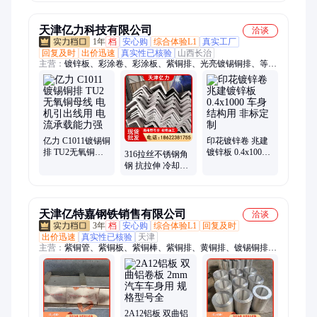
时发货
一站式采购
天津亿力科技有限公司
洽谈
1年
档
安心购
综合体验L1
真实工厂
回复及时
出价迅速
真实性已核验
山西长治
主营：
镀锌板、彩涂卷、彩涂板、紫铜排、光亮镀锡铜排、等边
角钢、Q355B槽钢、Q355CH型钢、工字钢、锌铝镁光伏支架、
不等边角钢、热轧角钢、紫铜管、Q235B镀锌槽钢、镀锌花纹
板、Q235B镀锌方管、镀锌方矩管、空调铜管、太阳能光伏支
架、镀铝锌彩涂卷、锌铝镁檩条、镀锌角钢、T型钢、42CrMo圆
钢、镀铝锌板
亿力 C1011镀锡铜
印花镀锌卷 兆建
排 TU2无氧铜母
镀锌板 0.4x1000
316拉丝不锈钢角
线 电机引出线用
车身结构用 非标
钢 抗拉伸 冷却设
电流承载能力强
定制
备用型钢 抗磨损
生产厂家供应
天津亿特嘉钢铁销售有限公司
洽谈
3年
档
安心购
综合体验L1
回复及时
出价迅速
真实性已核验
天津
主营：
紫铜管、紫铜板、紫铜棒、紫铜排、黄铜排、镀锡铜排、
黄铜板、黄铜管、黄铜带、空调紫铜管、铝圆棒、紫铜带、铝
管、铝板、蚊香盘管、铝方管、红铜棒、铝方通、不锈钢管、不
锈钢板、铝合金管、6061铝管、黄铜箔、铜母线
2A12铝板 双曲铝