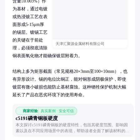
含量≤0.003%）作
为基材，通过电镀
或热浸镀工艺在表
面形成5-15μm厚
的锡层。镀锡工艺
的关键在于前处
天津汇聚源金属材料有限公司
理，必须彻底清除
铜表面氧化物才能确保镀层附着力。

结构上多为矩形截面（常见规格20×3mm至100×10mm），也
有异形设计。锡的电位比铜正，能对铜形成阴极保护，即使
镀层有微小破损也能防止基材腐蚀。这种牺牲保护机制大幅
延长了产品在恶劣环境下的使用寿命。
商家经验
真实案例 · 安全可信
c5191磷青铜板硬度
本文探讨c5191磷青铜板的硬度特性，包括其硬度范围、影响因
素以及在不同应用场景中的表现，帮助读者全面了解该材料的机
械性能。