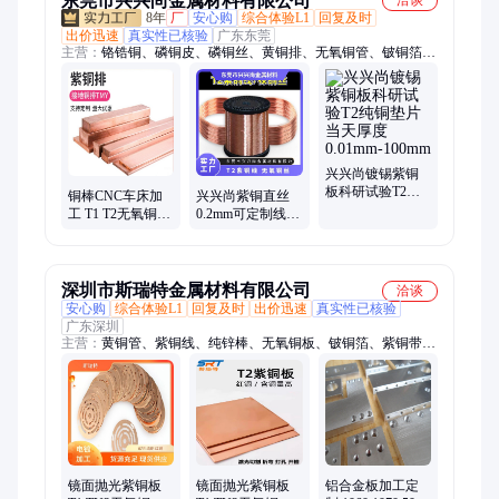
东莞市兴兴尚金属材料有限公司
洽谈
8年
厂
安心购
综合体验L1
回复及时
出价迅速
真实性已核验
广东东莞
主营：
铬锆铜、磷铜皮、磷铜丝、黄铜排、无氧铜管、铍铜箔、
紫铜带、铜合金材料、铝合金材料、304不锈钢带、H59黄铜
板、C1100紫铜板、铝青铜板、C18150铬锆铜板、C5210磷铜
板、锡青铜板、TA1纯钛板、T2紫铜板、H65黄铜带、洋白铜
带、301不锈钢板、316不锈钢带、H65黄铜管、304不锈钢管、
1100纯铝带
兴兴尚镀锡紫铜
板科研试验T2纯
铜棒CNC车床加
兴兴尚紫铜直丝
铜垫片当天厚度
工 T1 T2无氧铜圆
0.2mm可定制线径
0.01mm-100mm
棒 电极铜条镀镍
手工DIY用纯铜丝
镀锡铜排折弯打
孔
深圳市斯瑞特金属材料有限公司
洽谈
安心购
综合体验L1
回复及时
出价迅速
真实性已核验
广东深圳
主营：
黄铜管、紫铜线、纯锌棒、无氧铜板、铍铜箔、紫铜带、
白铜箔、铍铜带、钨铜板、磷铜丝、黄铜线、T2紫铜板加工、
H65黄铜板、C7701白铜板、黄铜棒加工、C17200铍铜板、特硬
不锈钢带、铜垫片加工、C5191磷铜板、316不锈钢板、H65黄铜
管、镜面铜板、301不锈钢带、7075铝棒
镜面抛光紫铜板
镜面抛光紫铜板
铝合金板加工定