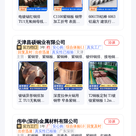
电镀锡红铜排
C1100紫铜板 铜带
6061T6铝棒 6063
TU1无氧铜母线
加工折弯 表面光
铝扁方 建筑行业
具有耐候性 可切
亮 库存现货 18*3
用 Φ18 按图纸加
割加工 19*2
工定制
天津昌硕铜业有限公司
洽谈
3年
档
安心购
综合体验L1
真实工厂
回复及时
出价迅速
真实性已核验
天津
主营：
紫铜管、紫铜板、紫铜棒、紫铜排、镀锌铜排、接地铜
排、黄铜排、镀锡铜母线、T2紫铜排、TMY镀锡铜母线、机房
汇流铜排、紫铜丝、空调铜管、紫铜带、黄铜管、黄铜板、黄铜
带、紫铜线、铜包铝排、T2紫铜板、T2紫铜棒、TP2脱脂铜管、
紫铜带加工、紫铜管折弯加工、H65黄铜棒
镀锡异形铜排加
深度拉伸火锅用
T2铜板定制 T1镀
工 TU1无氧铜母
铜带 窄条紫铜带
镍紫铜板 1.2mm
线 10*90 电缆连
0.2*80 电缆接地
电子电路板 可切
接器用 送货上门
用 经久耐用
割加工
伟申(深圳)金属材料有限公司
洽谈
1年
厂
安心购
综合体验L0
回复及时
出价迅速
真实性已核验
广东深圳
主营：
红铜板、黄铜棒、连接条、纯铜排、紫铜排、红铜条、红