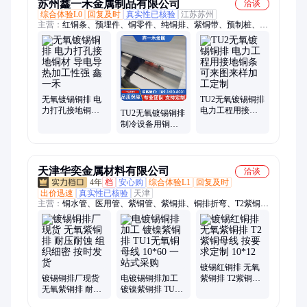
苏州鑫一禾金属制品有限公司
洽谈
综合体验L0
回复及时
真实性已核验
江苏苏州
主营：
红铜条、预埋件、铜零件、纯铜排、紫铜带、预制桩、碲
铜材、磷铜板、铍铜带、碲铜件、配电柜、铜棒管、机加工、法
兰盘、超薄板、铍铜棒、变压器、铍铜板、连接件、黄铜材、黄
铜件、锡青铜、铜合金、接线排、青铜材
无氧镀锡铜排 电
TU2无氧镀锡铜排
力打孔接地铜材
电力工程用接地
TU2无氧镀锡铜排
导电导热加工性
铜条 可来图来样
制冷设备用铜材
强 鑫一禾
加工定制
厂家生产加工 鑫
一禾
天津华奕金属材料有限公司
洽谈
4年
档
安心购
综合体验L1
回复及时
出价迅速
真实性已核验
天津
主营：
铜水管、医用管、紫铜管、紫铜排、铜排折弯、T2紫铜
排、镀锡紫铜线、纯铜管、空调铜管、冷媒铜管、覆塑铜管、异
形铜管、包塑铜管、紫铜直管、粗铜管切割、磷脱氧铜管、铜鼻
子、紫铜伸缩节、紫铜软连接、TP2空调紫铜管、铜接线端子、
T2紫铜棒、T2紫铜管、T2紫铜板、止水铜板
镀锡红铜排 无氧
镀锡铜排厂现货
电镀锡铜排加工
紫铜排 T2紫铜母
无氧紫铜排 耐压
镀镍紫铜排 TU1
线 按要求定制
耐蚀 组织细密 按
无氧铜母线 10*60
10*12