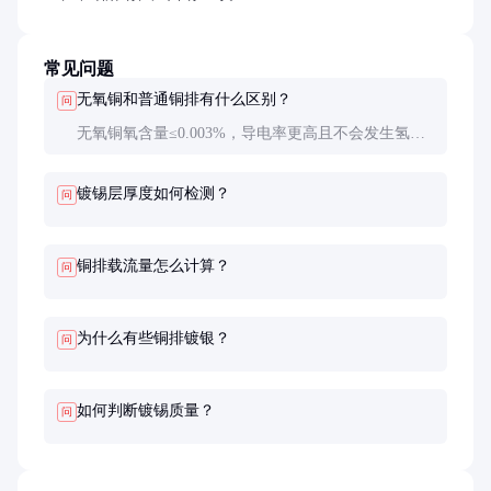
常见问题
无氧铜和普通铜排有什么区别？
问
无氧铜氧含量≤0.003%，导电率更高且不会发生氢
脆；普通铜排氧含量约0.02-0.05%，长期在高温潮湿
环境中可能产生裂纹。
镀锡层厚度如何检测？
问
铜排载流量怎么计算？
问
为什么有些铜排镀银？
问
如何判断镀锡质量？
问