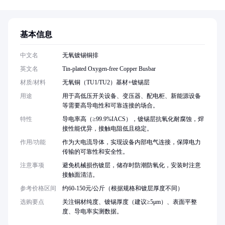
基本信息
中文名
无氧镀锡铜排
英文名
Tin-plated Oxygen-free Copper Busbar
材质/材料
无氧铜（TU1/TU2）基材+镀锡层
用途
用于高低压开关设备、变压器、配电柜、新能源设备
等需要高导电性和可靠连接的场合。
特性
导电率高（≥99.9%IACS），镀锡层抗氧化耐腐蚀，焊
接性能优异，接触电阻低且稳定。
作用/功能
作为大电流导体，实现设备内部电气连接，保障电力
传输的可靠性和安全性。
注意事项
避免机械损伤镀层，储存时防潮防氧化，安装时注意
接触面清洁。
参考价格区间
约60-150元/公斤（根据规格和镀层厚度不同）
选购要点
关注铜材纯度、镀锡厚度（建议≥5μm）、表面平整
度、导电率实测数据。