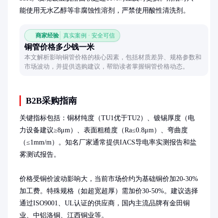
能使用无水乙醇等非腐蚀性溶剂，严禁使用酸性清洗剂。
商家经验
真实案例 · 安全可信
铜管价格多少钱一米
本文解析影响铜管价格的核心因素，包括材质差异、规格参数和
市场波动，并提供选购建议，帮助读者掌握铜管价格动态。
B2B采购指南
关键指标包括：铜材纯度（TU1优于TU2）、镀锡厚度（电
力设备建议≥8μm）、表面粗糙度（Ra≤0.8μm）、弯曲度
（≤1mm/m）。知名厂家通常提供IACS导电率实测报告和盐
雾测试报告。

价格受铜价波动影响大，当前市场价约为基础铜价加20-30%
加工费。特殊规格（如超宽超厚）需加价30-50%。建议选择
通过ISO9001、UL认证的供应商，国内主流品牌有金田铜
业、中铝洛铜、江西铜业等。