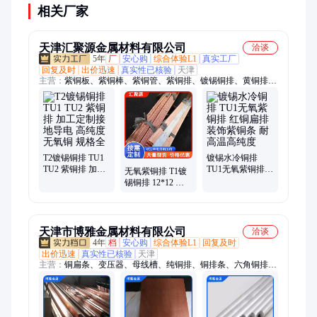
相关厂家
天津汇聚源金属材料有限公司
洽谈
5年
厂
安心购
综合体验L1
真实工厂
回复及时
出价迅速
真实性已核验
天津
主营：
紫铜板、紫铜棒、紫铜管、紫铜排、镀锡铜排、黄铜排、
紫铜带、软连接、空调紫铜管、铜母线、紫铜箔、黄铜管、黄铜
棒、铜套
T2镀锡铜排 TU1
镀锡水冷铜排
TU2 紫铜排 加工
TU1无氧紫铜排
无氧紫铜排 T1镀
定制接地导电 高
红铜扁排 装饰紫
锡铜排 12*12 电
纯度无氧铜 规格
铜条 耐高温高纯
缆连接器用铜材
全
度
规格全交货快
天津市博雅金属材料有限公司
洽谈
4年
档
安心购
综合体验L1
回复及时
出价迅速
真实性已核验
天津
主营：
铜扁条、变压器、母线槽、纯铜排、铜排条、六角铜排、
包塑铜排、配电铜排、接地铜排、镀锡铜排、铜排模具、定尺铜
排、水冷铜排、异形铜排、铜排定做、铜母线、防铜条、tmr铜
条、导电器材、纯铜卷排、实心铜条、紫铜卷排、导电铜条、工
业纯铜、接地铜条