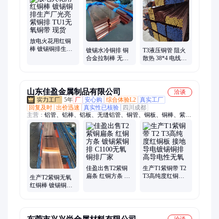
放电火花用红铜
棒 镀锡铜排生产
镀锡水冷铜排 铜
T3液压铜管 阻火
厂光亮紫铜排
合金拉制棒 无氧
散热 38*4 电线遮
TU1无氧铜带 现
紫铜带 订制 坚固
蔽用 生产厂 库存
货
耐腐蚀
现货多
山东佳盈金属制品有限公司
洽谈
5年
厂
安心购
综合体验L2
真实工厂
回复及时
出价迅速
真实性已核验
四川成都
主营：
铝管、铝棒、铝板、无缝铝管、铜管、铜板、铜棒、紫铜
棒、黄铜管、黄铜棒、铝型材、铝方管、紫铜管、紫铜板、紫铜
盘管、黄铜型材
佳盈出售T2紫铜
生产T1紫铜带 T2
扁条 红铜方条 镀
T3高纯度红铜板
生产T2紫铜无氧
锡紫铜排 C1100无
接地导电镀锡铜
红铜棒 镀锡铜排
氧铜排厂家
排 高导电性无氧
TU2接地铜棒 T2
方铜条厂家加工