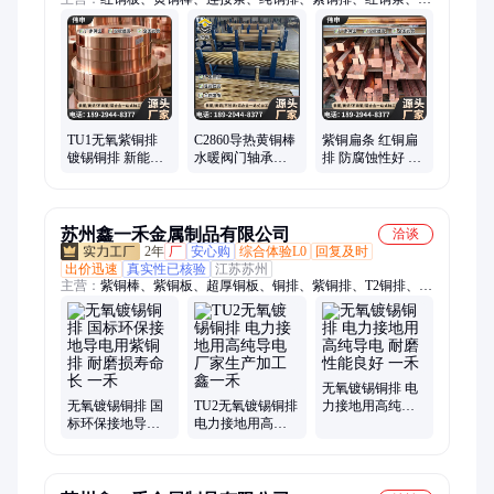
铜棒、铝合金、止水板、纯铜带、紫铜带、纯铜棒、纯铜板、黄
铜板、紫铜棒、加工件、紫铜板、五金件、cnc加工、导电板、
配电柜、加工板材、机械定制、导电铜棒、黄铜方棒
TU1无氧紫铜排
C2860导热黄铜棒
紫铜扁条 红铜扁
镀锡铜排 新能源
水暖阀门轴承专
排 防腐蚀性好 定
电池连接专用 伟
用 高导电耐腐蚀
尺切割加工 伟申
申
定制配件
苏州鑫一禾金属制品有限公司
洽谈
2年
厂
安心购
综合体验L0
回复及时
出价迅速
真实性已核验
江苏苏州
主营：
紫铜棒、紫铜板、超厚铜板、铜排、紫铜排、T2铜排、圆
角紫铜排、导电紫铜排、大电流铜排、镀锡铜排、铜排软连接、
紫铜排加工、铜排折弯、紫铜带、铜板带、铜箔、紫铜管、铜伸
缩节、铜铝复合排、铜材加工、铜管、T2铜管、铝锭、磷铜球、
铝排
无氧镀锡铜排 电
无氧镀锡铜排 国
TU2无氧镀锡铜排
力接地用高纯导
标环保接地导电
电力接地用高纯
电 耐磨性能良好
用紫铜排 耐磨损
导电 厂家生产加
一禾
寿命长 一禾
工 鑫一禾