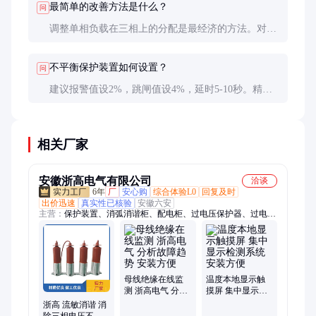
最简单的改善方法是什么？
问
调整单相负载在三相上的分配是最经济的方法。对重
要负荷可加装三相平衡装置或采用△-Y接法转换。
不平衡保护装置如何设置？
问
建议报警值设2%，跳闸值设4%，延时5-10秒。精密
设备可适当提高保护灵敏度。
相关厂家
安徽浙高电气有限公司
洽谈
6年
厂
安心购
综合体验L0
回复及时
出价迅速
真实性已核验
安徽六安
主营：
保护装置、消弧消谐柜、配电柜、过电压保护器、过电压
抑制柜、接地选线装置、电流互感器、避雷器、绝缘监测装置、
电流接地选线、在线监测装置、绝缘在线监测、监测设备、监测
仪表、消谐装置
母线绝缘在线监
温度本地显示触
测 浙高电气 分析
摸屏 集中显示检
故障趋势 安装方
测系统 安装方便
浙高 流敏消谐 消
便
除三相电压不平