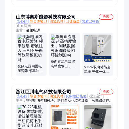
设计 可设输出限
制值
山东博奥斯能源科技有限公司
洽谈
安心购
综合体验L1
回复及时
出价迅速
资质已核验
山东济南
主营：
变频电源
单向直流电源 超
变频电源内置电
高精度输出，测
50KW双向储能变
压暂降 频率波动
试数据可追溯多
流器 光储一体机
谐波注入 三相不
级闭环控制架构
支持光伏接入 削
平衡等故障模拟
峰填谷 峰谷套利
功能
浙江巨川电气科技有限公司
洽谈
安心购
综合体验L0
回复及时
真实性已核验
浙江温州
主营：
智能照明控制模块、路灯自动化监控终端、智能路灯控制
器、天文时钟控制器、单灯控制器、路灯稳压调光装置、路灯节
电器、路灯节能稳压调控装置、智能照明电能优化装置、路灯直
流防触电节电柜、建筑能耗节能管理系统、末端用电防护治理装
置、电能质量综合治理柜、谐波滤波器