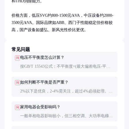
和THD消除能力。

价格方面，低压SVG约800-1500元/kVA，中压设备约2000-
3500元/kVA。国际品牌如ABB、西门子性能稳定但价格较
高，国产设备如盛弘、新风光性价比更优。
常见问题
电压不平衡度怎么计算？
问
按GB/T 15543公式：不平衡度=(最大偏差电压-平均
电压)/平均电压×100%。专业仪器会自动计算并显示
结果，手动计算需同步测量三相电压。
如何判断不平衡是否严重？
问
2%以下是优良，2-4%需关注，超过4%必须处理。同
时观察设备温升，电机外壳温度超过80℃或比平时高
10℃就应排查。
家用电器会受影响吗？
问
一般单相电器影响较小，但三相空调、大功率电梯等
会受影响。主要表现为噪音增大、耗电增加、寿命缩
短。