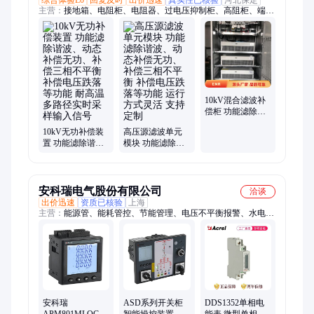
主营：
接地箱、电阻柜、电阻器、过电压抑制柜、高阻柜、端子
箱、接地变、变压器、保护设备、低压电阻、电缆护层、变小电
阻、接地放电、中性点柜、消弧线圈、小电阻接地、电流互感
器、护层保护器、接地开关柜、电缆分接箱、阻容吸收器、接地
中性点、柜智能控制器、线圈成套装置、阻容吸收装置
10kV混合滤波补
偿柜 功能滤除谐
波、动态补偿无
10kV无功补偿装
高压源滤波单元
功、补偿三相不
置 功能滤除谐
模块 功能滤除谐
平衡 补偿电压跌
波、动态补偿无
波、动态补偿无
落等功能 耐高温
功、补偿三相不
功、补偿三相不
灵敏度
平衡 补偿电压跌
平衡 补偿电压跌
落等功能 耐高温
落等功能 运行方
安科瑞电气股份有限公司
洽谈
多路径实时采样
式灵活 支持定制
出价迅速
资质已核验
上海
输入信号
主营：
能源管、能耗管控、节能管理、电压不平衡报警、水电监
测、智能电表、智能管控系统、综合管理系统、风光储充平台、
能耗监测系统、能源监控系统
安科瑞
ASD系列开关柜
DDS1352单相电