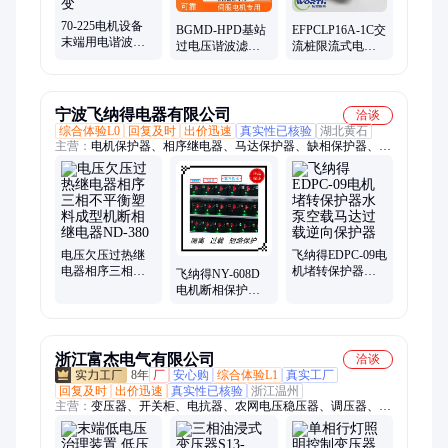
70-225电机设备
BGMD-HPD基站
EFPCLP16A-1C交
末端用电谐波治
过电压谐波滤波
流桩限流式电气
理装置 三相负荷
器 高频谐波 路线
防火保护器 单相
不平衡调节 电压
消谐保护 三相不
导轨式壁挂式 住
畸变
平衡
宅用
宁波飞纳得电器有限公司
洽谈
综合体验L0
回复及时
出价迅速
真实性已核验
湖北黄石
主营：
电机保护器、相序继电器、马达保护器、缺相保护器、相
序保护、交流接触器、水泵保护器、过欠压继电器、电动机保护
器、浪涌保护器、电涌保护器、防雷器、避雷器、马达控制器
电压欠压过热继
飞纳得EDPC-09电
电器相序三相不
机堵转保护器水
飞纳得NY-608D
平衡塑料成型机
泵空载马达过载
电机断相保护过
断相继电器ND-
逆向保护器
载保护器电机缺
380
相保护智能保护
装置
浙江富杰电气有限公司
洽谈
8年
厂
安心购
综合体验L1
真实工厂
回复及时
出价迅速
真实性已核验
浙江温州
主营：
变压器、开关柜、电抗器、农网电压稳压器、调压器、稳
压器、矿用变压器、高压补偿柜、矿用开关柜、线路馈线调压稳
压器、干式变压器、配电变压器、矿用干式变压器、箱变、矿用