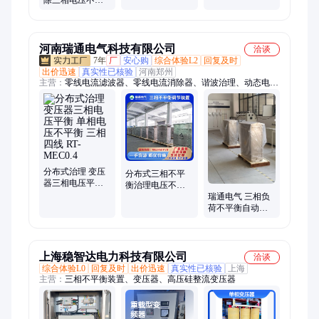
衡 体积小重量轻
提高系统功率因
数
河南瑞通电气科技有限公司
洽谈
7年
厂
安心购
综合体验L2
回复及时
出价迅速
真实性已核验
河南郑州
主营：
零线电流滤波器、零线电流消除器、谐波治理、动态电压
恢复器、电压暂降补偿装置、三相不平衡调节装置、滤波装置、
电抗器、电容器、滤波器、调压设备、调压装置、复合开关、换
相开关、保护装置、无功补偿、调节装置、投切开关、低压补偿
成套装置
分布式治理 变压
分布式三相不平
器三相电压平衡
衡治理电压不平
单相电压不平衡
瑞通电气 三相负
衡造成台区高损
三相四线 RT-
荷不平衡自动调
问题电能质量治
MEC0.4
节装置 电力电子
理
型 三相电压不平
衡
上海稳智达电力科技有限公司
洽谈
综合体验L0
回复及时
出价迅速
真实性已核验
上海
主营：
三相不平衡装置、变压器、高压硅整流变压器