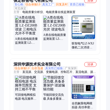
保定联智电气有限公司
洽谈
安心购
综合体验L0
真实工厂
回复及时
资质已核验
河北保定
主营：
电能质量分析仪、电能质量在线监测装置
A类在线电能质量
A类在线电能质量
监测装置 LZ-
监测装置 LZ-
DZ200B 光伏 谐
联智电气LZ-WXJ
DZ200B 谐波 三
波电压
微机二次消谐装
相电压允许不平
置 微机保护器 消
衡度
谐设备使用方便
深圳华源技术实业有限公司
洽谈
综合体验L0
出价迅速
真实性已核验
广东深圳
主营：
直流源、交流源、变频电源、控制芯片、直流电源、源载
一体机、电网模拟器、电网模拟电源、直流稳压电源、调频调压
电源
可回馈电网模拟
节能回馈交流负
电源 电压频率范
载 具备多重保护
围宽 支持三相不
谐波编辑功能
全四象限电网模
平衡
拟器 高功率密度