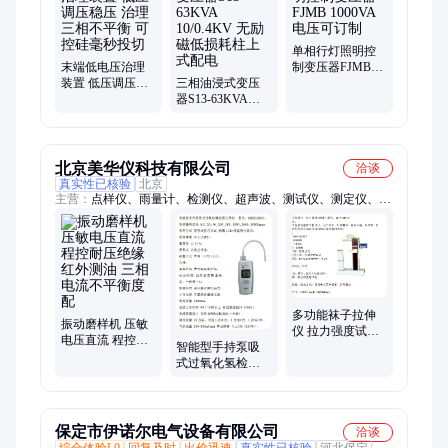
配电箱、矿安认证变压器、船用变压器、矿用隔爆型移动式变电
站、矿用隔爆型干式变压器、光伏发电箱变、一二级能效变压
器、SCB14干式变压器、SCB18干式变压器、S20油浸式变压
单相行灯照明控
器、一二级能效油浸式变压器、矿用井下照明变压器
末端低电压治理
制变压器FJMB
装置 低压调压稳
三相油浸式变压
1000VA 电压可订
压 治理三相不平
器S13-63KVA
制
衡 可控硅毫秒投
10/0.4KV 无励磁
切
低损耗柱上式配
电
北京美华仪科技有限公司
洽谈
真实性已核验
北京
主营：
点样仪、雨量计、检测仪、超声波、测试仪、测定仪、活
化仪、定硫仪、恒流粉尘、照明光控、欧微伏表、水平回转、双
路粉尘、梅毒摇床、薄层色谱、红外线一、粉末松装、数字皮
阻、化吹气仪、臭氧检测、ph复合电极、粉尘采样器、菌落计数
器、动作判断仪、负压采样器
多功能袜子拉伸
振动磨样机 压敏
仪 拉力强度试验
电压直流 程控耐
智能型手持泵吸
机 型号：MHY-
压绝缘 红外测油
式过氧化氢检测
31317
三相电流不平衡
记录仪 型号：
度 配
MHY-H202
保定市伊诺尔电气设备有限公司
洽谈
综合体验L0
回复及时
出价迅速
真实性已核验
河北保定