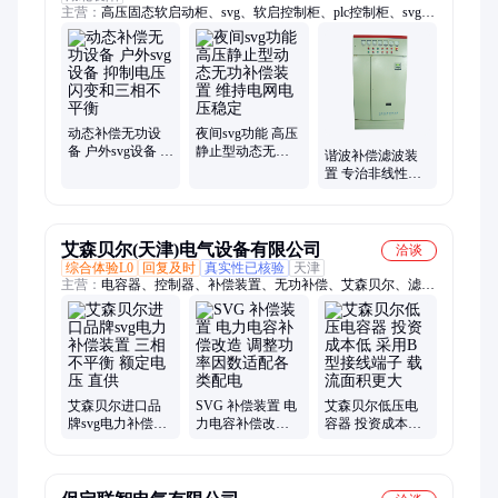
主营：
高压固态软启动柜、svg、软启控制柜、plc控制柜、svg无
功补偿装置、高压软启动装置、软启动、控制柜、无功补偿、高
压软启动器、无功补偿装置、高压软启动柜、软启动柜、软启动
控制柜、plc柜、有源电力滤波器、有源滤波器、电容补偿柜、动
态无功补偿装置
动态补偿无功设
夜间svg功能 高压
备 户外svg设备 抑
静止型动态无功
谐波补偿滤波装
制电压闪变和三
补偿装置 维持电
置 专治非线性负
相不平衡
网电压稳定
载 动态波动大场
景适用
艾森贝尔(天津)电气设备有限公司
洽谈
综合体验L0
回复及时
真实性已核验
天津
主营：
电容器、控制器、补偿装置、无功补偿、艾森贝尔、滤波
模块、投切开关、高压铁芯、低压电抗器、高压电抗器、高压电
容器、电抗器、智能电容器、低压电容器
艾森贝尔进口品
SVG 补偿装置 电
艾森贝尔低压电
牌svg电力补偿装
力电容补偿改造
容器 投资成本低
置 三相不平衡 额
调整功率因数适
采用B型接线端子
定电压 直供
配各类配电
载流面积更大