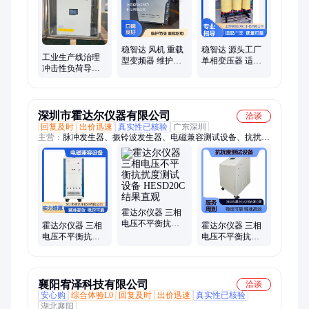
稳智达 风机 重载
稳智达 源头工厂
工业生产线治理
型变频器 维护简
单相变压器 适配
冲击性负荷导致
便 电机调速改造
广泛 轨道交通供
的电压波动和谐
电
波三相不平衡
100kva
深圳市霍达尔仪器有限公司
洽谈
回复及时
出价迅速
真实性已核验
广东深圳
主营：
脉冲发生器、振铃波发生器、电磁兼容测试设备、抗扰度
测试系统、静电放电发生器、输变电系统测量、电磁兼容抗扰测
试设备
霍达尔仪器 三相
电压不平衡抗扰
霍达尔仪器 三相
霍达尔仪器 三相
度测试设备
电压不平衡抗扰
电压不平衡抗扰
HESD20C 结果直
度设备 HESD 30C
度 测试设备
观
精准测量
HMFG 8N 结果精
准直观
襄阳宥泽科技有限公司
洽谈
安心购
综合体验L0
回复及时
出价迅速
真实性已核验
湖北襄阳