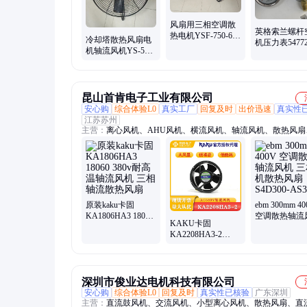
风扇用三相空调散
英格索兰螺杆
热电机YSF-750-6轴
冷却塔散热风扇电
机压力表54772
流冷却塔风机马达
机轴流风机YS-550-
压力显示表耐
YSF-1100-6
6中央空调风机用三
用
相马达
昆山首肯电子工业有限公司
安心购
综合体验L0
真实工厂
回复及时
出价迅速
真实性
江苏苏州
主营：
离心风机、AHU风机、横流风机、轴流风机、散热风扇
流风扇、交流风扇、工业风扇、冷却塔轴流风机、EC轴流风机、
机、空调风机、空调箱风机、AHU离心风机、ahu风机改造、E
改造、空调箱离心风机、精密空调离心风机、储能风机、光伏
风机、数据中心风机、FFU离心风机、EC离心风机、空气处理
机、冷凝器风机
原装kaku卡固
ebm 300mm 40
KA1806HA3 18060
空调散热轴流
KAKU卡固
380v耐高温轴流风
三相电机散热
KA2208HA3-2
机 三相轴流散热风
S4D300-AS34-
AC380v 双滚珠轴
扇
承轴流风扇 三相电
机散热风扇
深圳市俊业达电机科技有限公司
安心购
综合体验L0
回复及时
真实性已核验
广东深圳
主营：
直流鼓风机、交流风机、小型离心风机、散热风扇、直