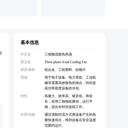
衡水永动
基本信息
用
中文名
三相轴流散热风扇
英文名
Three-phase Axial Cooling Fan
材质/材料
铝合金、工程塑料、硅钢片
用途
用于电子设备、电力系统、工业机
械等需要高效散热的场合，特别是
高功率密度设备的冷却。
特性
风量大、效率高、噪音低、寿命
长，采用三相电机驱动，运行平
稳，适合长时间连续工作。
作用/功能
通过强制对流方式将设备产生的热
量快速排出，维持设备在安全温度
范围内运行。