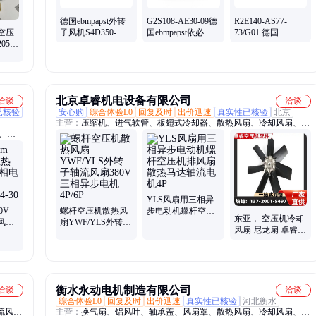
德国ebmpapst外转
G2S108-AE30-09德
R2E140-AS77-
空压
子风机S4D350-
国ebmpapst依必安
73/G01 德国
058
AP08-16三相轴流
派特工业设备通风
ebmpapst通信设备
震耐
散热风扇
离心风机
离心风机 机柜散热
风扇
北京卓睿机电设备有限公司
洽谈
洽谈
已核验
安心购
综合体验L0
回复及时
出价迅速
真实性已核验
北京
主营：
压缩机、进气软管、板翅式冷却器、散热风扇、冷却风扇、轴
、直
流风机、压力维持阀、油管、三滤、螺杆机专用油、干燥机、进气
ec风
阀、温控阀、主机机头、电机、联轴器、PLC控制器
C风机
逆变器
机组风
YLS风扇用三相异
0V
螺杆空压机散热风
步电动机螺杆空压
东亚， 空压机冷却
风机
扇YWF/YLS外转子
机排风扇散热马达
风扇 尼龙扇 卓睿机
风扇
轴流风扇380V三相
轴流电机4P
电设备 支持定制
30
异步电机4P/6P
衡水永动电机制造有限公司
洽谈
洽谈
综合体验L0
回复及时
出价迅速
真实性已核验
河北衡水
流风
主营：
换气扇、铝风叶、轴承盖、风扇罩、散热风扇、冷却风扇、静