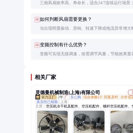
三相风扇效率高、寿命长，适合24/7连续运行场景
风扇成本低，适合间歇工作或预算有限的应用。大
如何判断风扇需要更换？
问
(>100W)散热建议选三相。
当出现明显振动、异响、转速下降或电流异常增大
明轴承可能磨损。用风速仪测量实际风量低于额定值
变频控制有什么优势？
问
时也应考虑更换。
变频可实现无级调速，按需调节风量，节能效果显
试表明，转速降为80%时，功耗可降至约50%，噪
约7dB。
相关厂家
灵德曼机械制造(上海)有限公司
2年
厂
安心购
综合体验L0
回复及时
出价迅
真实性已核验
上海
主营：
空压机冷干机及配件、空压机配件、螺杆空压机配件、
风扇电机、空压机维护保养配件、空压机维修配件、螺杆空压
干机吸附式干燥机、离心机配件、螺杆空压机保养配件