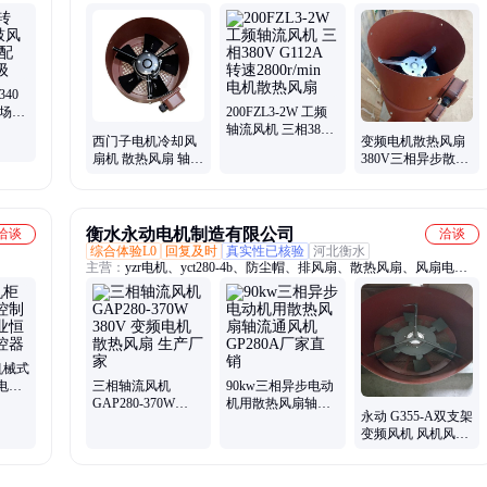
扇、防
音风扇、轴流风机、挡尘板、电动机、防雨罩、接线柱、黄油嘴、接
、噪音
线盒、通风机、减速机、永动电机、变频风罩、节能电机、进风口
2V鼓
板、电机风机、卧式电机、通用风机、工业风机、风叶叶轮
40
多场景
200FZL3-2W 工频
护等级
轴流风机 三相380V
西门子电机冷却风
变频电机散热风扇
G112A 转速
扇机 散热风扇 轴流
380V三相异步散热
2800r/min 电机散热
三相变频防护罩 永
风机专用外转子轴
风扇
动厂家 G100A
流冷却风机
衡水永动电机制造有限公司
洽谈
洽谈
综合体验L0
回复及时
真实性已核验
河北衡水
主营：
yzr电机、yct280-4b、防尘帽、排风扇、散热风扇、风扇电
机、电机散热、轴流风机、支撑架、电动机、5kw变频、防雨罩、通
风机、t35-11sfg、g400变频、外置风机、电机外置、变频调速、普通
电机、励磁电机、励磁线圈、刹车总成、变频防爆、电机端盖、变频
电机
机械式
电箱
三相轴流风机
90kw三相异步电动
箱温
GAP280-370W
机用散热风扇轴流
永动 G355-A双支架
380V 变频电机散热
通风机GP280A厂家
变频风机 风机风扇
风扇 生产厂家
直销
结构稳定 厂家直供