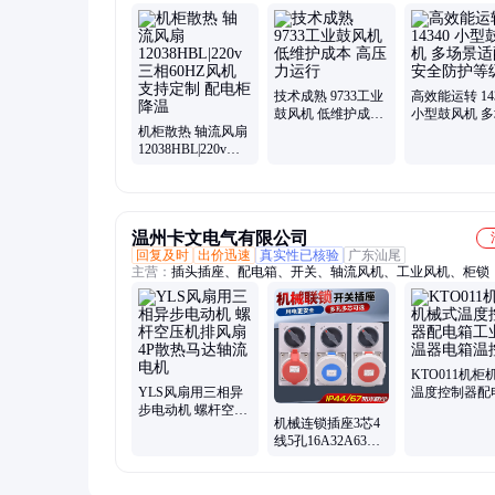
扇、防水风扇、散热风机、轴流风扇、小型轴流风扇、微型风
水鼓风扇、轴流风机、小型轴流风机、散热用风扇、离心风扇
风扇、散热用小风机、机柜散热风扇、直流风机、防水风机、1
风机、鼓风风机、离心式风机、防水鼓风机
技术成熟 9733工业
高效能运转 143
鼓风机 低维护成本
小型鼓风机 
机柜散热 轴流风扇
高压力运行
适配 安全防
12038HBL|220v三
相60HZ风机 支持定
制 配电柜降温
温州卡文电气有限公司
回复及时
出价迅速
真实性已核验
广东汕尾
主营：
插头插座、配电箱、开关、轴流风机、工业风机、柜锁
KTO011机柜
YLS风扇用三相异
温度控制器配
步电动机 螺杆空压
工业恒温器电
机械连锁插座3芯4
机排风扇 4P散热马
控器
线5孔16A32A63A
达轴流电机
带隔离开关工业防
水IP67联锁