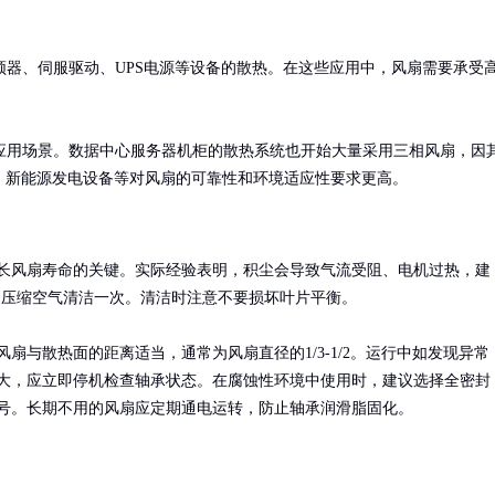
器、伺服驱动、UPS电源等设备的散热。在这些应用中，风扇需要承受
应用场景。数据中心服务器机柜的散热系统也开始大量采用三相风扇，因
、新能源发电设备等对风扇的可靠性和环境适应性要求更高。
长风扇寿命的关键。实际经验表明，积尘会导致气流受阻、电机过热，建
月用压缩空气清洁一次。清洁时注意不要损坏叶片平衡。

风扇与散热面的距离适当，通常为风扇直径的1/3-1/2。运行中如发现异常
大，应立即停机检查轴承状态。在腐蚀性环境中使用时，建议选择全密封
号。长期不用的风扇应定期通电运转，防止轴承润滑脂固化。