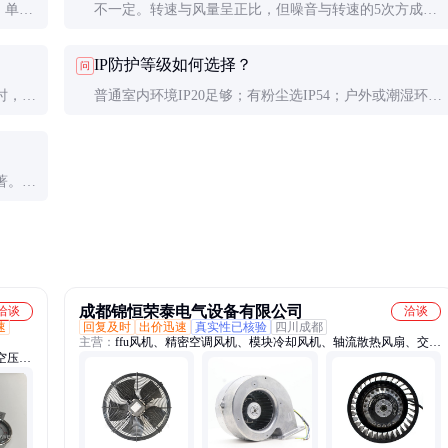
；单相
不一定。转速与风量呈正比，但噪音与转速的5次方成正
功率
比。实际应用中应在散热需求和噪音限制间取得平衡，通
IP防护等级如何选择？
问
常选择能满足散热要求的最低转速。
时，说
普通室内环境IP20足够；有粉尘选IP54；户外或潮湿环境
70%
需IP55以上；有喷溅水或高压清洗需求的场合应选
IP67/IP68。
著。测
音降低
成都锦恒荣泰电气设备有限公司
洽谈
洽谈
速
回复及时
出价迅速
真实性已核验
四川成都
主营：
ffu风机、精密空调风机、模块冷却风机、轴流散热风扇、交通
空压机
轨道风机、燃气风机、变频器风机
机、冷