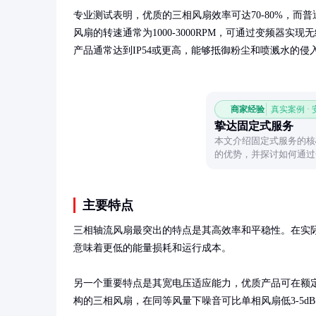
专业测试表明，优质的三相风扇效率可达70-80%，而普通
风扇的转速通常为1000-3000RPM，可通过变频器实
产品通常达到IP54或更高，能够抵御粉尘和喷溅水的侵
商家经验
真实案例 ·
挚达固定式服务
本文介绍固定式服务的核
的优势，并探讨如何通过
主要特点
三相轴流风扇最突出的特点是其高效率和平稳性。在实际运
意味着更低的能量损耗和运行成本。

另一个重要特点是其宽电压适应能力，优质产品可在额定
构的三相风扇，在同等风量下噪音可比单相风扇低3-5d