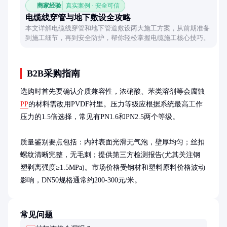
商家经验
真实案例 · 安全可信
电缆线穿管与地下敷设全攻略
本文详解电缆线穿管和地下管道敷设两大施工方案，从前期准备
到施工细节，再到安全防护，帮你轻松掌握电缆施工核心技巧。
B2B采购指南
选购时首先要确认介质兼容性，浓硝酸、苯类溶剂等会腐蚀
PP
的材料需改用PVDF衬里。压力等级应根据系统最高工作
压力的1.5倍选择，常见有PN1.6和PN2.5两个等级。

质量鉴别要点包括：内衬表面光滑无气泡，壁厚均匀；丝扣
螺纹清晰完整，无毛刺；提供第三方检测报告(尤其关注钢
塑剥离强度≥1.5MPa)。市场价格受钢材和塑料原料价格波动
影响，DN50规格通常约200-300元/米。
常见问题