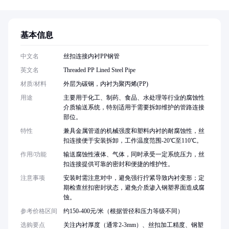
基本信息
中文名
丝扣连接内衬PP钢管
英文名
Threaded PP Lined Steel Pipe
材质/材料
外层为碳钢，内衬为聚丙烯(PP)
用途
主要用于化工、制药、食品、水处理等行业的腐蚀性
介质输送系统，特别适用于需要拆卸维护的管路连接
部位。
特性
兼具金属管道的机械强度和塑料内衬的耐腐蚀性，丝
扣连接便于安装拆卸，工作温度范围-20℃至110℃。
作用/功能
输送腐蚀性液体、气体，同时承受一定系统压力，丝
扣连接提供可靠的密封和便捷的维护性。
注意事项
安装时需注意对中，避免强行拧紧导致内衬变形；定
期检查丝扣密封状态，避免介质渗入钢塑界面造成腐
蚀。
参考价格区间
约150-400元/米（根据管径和压力等级不同）
选购要点
关注内衬厚度（通常2-3mm）、丝扣加工精度、钢塑