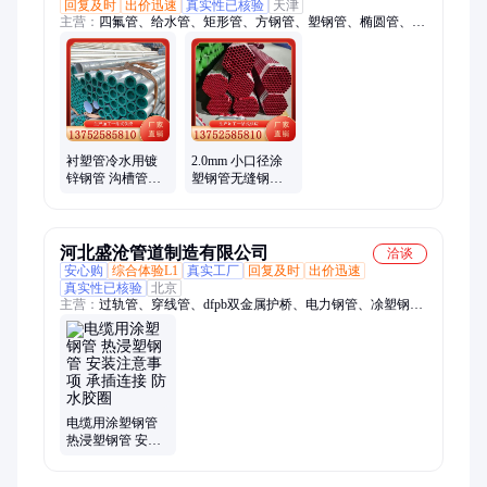
回复及时
出价迅速
真实性已核验
天津
主营：
四氟管、给水管、矩形管、方钢管、塑钢管、椭圆管、声
测管、保护管、黑方管、低合金、衬塑管、供水管、专用管、锅
炉管、输送管、耐磨管、无缝管、排污管、异形管、镀锌管、复
合管、工业管、排水管、方形管、涂塑管
衬塑管冷水用镀
2.0mm 小口径涂
锌钢管 沟槽管件
塑钢管无缝钢管
连接 交付准时 友
法兰连接 消防涂
发
塑管 友发
河北盛沧管道制造有限公司
洽谈
安心购
综合体验L1
真实工厂
回复及时
出价迅速
真实性已核验
北京
主营：
过轨管、穿线管、dfpb双金属护桥、电力钢管、凃塑钢
管、涂塑钢管、热浸塑钢管、给水涂塑复合钢管、涂塑复合钢
管、电力涂塑钢管、N-hap热浸塑钢管、聚乙烯涂氟钢管、环氧
树脂涂塑钢管、涂pe法兰、涂ep法兰、涂塑弯头、双金属护桥、
喷塑法兰、热浸塑穿线管、涂塑复合管、双金属护桥管、热浸塑
电力穿线管、电缆穿线管、热浸塑电缆穿线管、涂塑钢质线缆套
管
电缆用涂塑钢管
热浸塑钢管 安装
注意事项 承插连
接 防水胶圈