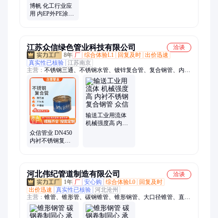
博帆 化工行业应
用 内EP外PE涂塑
钢管 法兰连接涂
塑管 库存足可定
制
江苏众信绿色管业科技有限公司
洽谈
8年
厂
综合体验L1
回复及时
出价迅速
真实性已核验
江苏南京
主营：
不锈钢三通、不锈钢水管、镀锌复合管、复合钢管、内衬
镀锌管、内衬复合管、内衬不锈钢、增强不锈钢管、不锈钢复
合、不锈钢四通、不锈钢自来水、自来水专用管、饮用水输送
管、不锈钢大口径、双金属复合管、不锈钢排水管
输送工业用流体
机械强度高 内衬
不锈钢复合钢管
众信管业 DN450
众信
内衬不锈钢复合
钢管 耐腐蚀耐高
温
河北伟纪管道制造有限公司
洽谈
1年
厂
安心购
综合体验L0
回复及时
出价迅速
真实性已核验
河北沧州
主营：
锥管、锥形管、碳钢锥管、锥形钢管、大口径锥管、直缝
焊接锥管、变径接头异径管、碳钢不锈钢椎管、锥形圆管