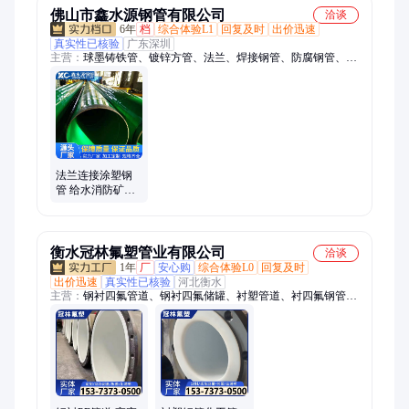
佛山市鑫水源钢管有限公司
洽谈
6年
档
综合体验L1
回复及时
出价迅速
真实性已核验
广东深圳
主营：
球墨铸铁管、镀锌方管、法兰、焊接钢管、防腐钢管、螺
旋钢管、涂塑钢管、环氧粉末防腐钢管、钢管防腐加工、涂层钢
管、3pe钢管、聚乙烯防腐钢管、钢管内壁除锈、防腐螺旋钢
管、8710防腐钢管、弯头、封头、焊管、角钢、环氧煤沥青、三
油二布、三油一步
法兰连接涂塑钢
管 给水消防矿用
内外加厚环氧粉
末涂层耐腐蚀可
加工
衡水冠林氟塑管业有限公司
洽谈
1年
厂
安心购
综合体验L0
回复及时
出价迅速
真实性已核验
河北衡水
主营：
钢衬四氟管道、钢衬四氟储罐、衬塑管道、衬四氟钢管、
防腐储罐、衬四氟管道、衬四氟静态混合器、钢衬塑储罐、钢衬
pe储罐、四氟波纹软管、pe衬塑复合管