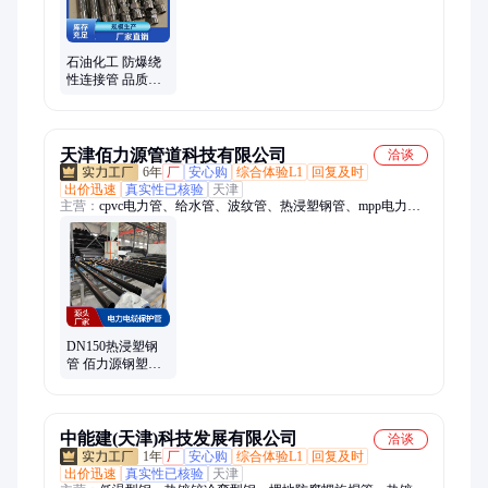
箱、防爆分线箱、防爆防腐箱
石油化工 防爆绕
性连接管 品质保
证 DN 钢管布线
软管 日宏
天津佰力源管道科技有限公司
洽谈
6年
厂
安心购
综合体验L1
回复及时
出价迅速
真实性已核验
天津
主营：
cpvc电力管、给水管、波纹管、热浸塑钢管、mpp电力
管、涂塑钢管、PE给水管、梅花管、钢带波纹管、玻璃钢电力
管、电力电缆保护管
DN150热浸塑钢
管 佰力源钢塑复
合电力电缆保护
管 6米承插连接管
中能建(天津)科技发展有限公司
洽谈
1年
厂
安心购
综合体验L1
回复及时
出价迅速
真实性已核验
天津