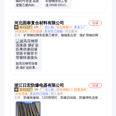
钢衬PE管道 高密
衬塑钢管化工管
度聚乙烯内衬钢
道 DN80 DN150
管 市政给排水卫
工业防腐管道 PE
生级防腐管 道加
PP碳钢衬四氟管
工
耐腐蚀
河北固泰复合材料有限公司
洽谈
4年
厂
安心购
综合体验L0
真实工厂
回复及时
出价迅速
真实性已核验
河北衡水
主营：
矿用钢丝网骨架聚乙烯管、钢编复合管、煤矿用钢丝网骨
架聚乙烯液体管、涂塑钢管、N-HAP热浸塑钢管、涂塑穿线管涂
塑穿线钢管、沟槽管卡、卡箍式柔性管接头、矿用阻燃PE管、矿
用阻燃聚乙烯管、矿用卡箍柔性快速接头、管廊支架、卡箍式柔
性管卡、煤矿用聚乙烯管、哈芬槽、预埋槽、沟槽卡箍、钢丝网
骨架聚乙烯管、热浸塑穿线管、沟槽快速接头、沟槽管件、卡箍
式柔性沟槽管接头、沟槽管接头、矿用高压管卡、矿用高压卡箍
超高压钢管连接
器 煤矿远距离供
液回液管路卡箍
管卡管箍快速接
头
浙江日宏防爆电器有限公司
洽谈
3年
厂
安心购
综合体验L2
回复及时
出价迅速
真实性已核验
浙江温州
主营：
防爆检修箱、LED照明灯、防爆启动箱、防爆绕性连接
管、防爆正压柜、成套箱、LED防爆灯、铝合金防爆控制箱、防
爆填料函、防爆配电箱、防爆照明箱、防爆箱、防爆插座箱、防
爆控制柜、LED荧光灯、防爆操作箱、LED洁净灯、防爆控制