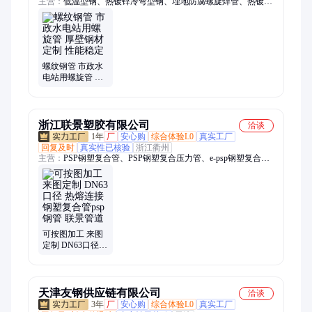
主营：
低温型钢、热镀锌冷弯型钢、埋地防腐螺旋焊管、热镀锌
无缝钢管、镀锌无缝钢管、消防镀锌钢管、热浸镀锌空心钢管、
焊接不锈钢管、承插式防腐螺旋焊管、顶管专用防腐螺旋焊管、
内外环氧防腐螺旋焊管、耐高温防腐螺旋焊管、热镀锌圆管、大
棚骨架镀锌圆管、不锈钢焊管、不锈钢工业焊管、工业级不锈钢
焊管、流体输送焊管、大口径不锈钢焊管、抛光不锈钢焊管、欧
螺纹钢管 市政水
标H型钢、欧标型钢、欧标角钢、矩形方管、镀锌Q355B方管
电站用螺旋管 厚
壁钢材定制 性能
稳定
浙江联景塑胶有限公司
洽谈
1年
厂
安心购
综合体验L0
真实工厂
回复及时
真实性已核验
浙江衢州
主营：
PSP钢塑复合管、PSP钢塑复合压力管、e-psp钢塑复合
管、钢塑复合管psp钢管、psp钢塑管、psp电磁热熔钢塑复、ef-
psp钢塑复合
可按图加工 来图
定制 DN63口径
热熔连接 钢塑复
合管psp钢管 联景
管道
天津友钢供应链有限公司
洽谈
3年
厂
安心购
综合体验L0
真实工厂