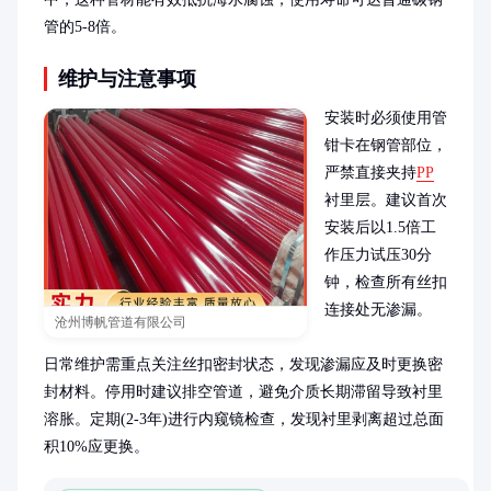
管的5-8倍。
维护与注意事项
安装时必须使用管
钳卡在钢管部位，
严禁直接夹持
PP
衬里层。建议首次
安装后以1.5倍工
作压力试压30分
钟，检查所有丝扣
连接处无渗漏。

沧州博帆管道有限公司
日常维护需重点关注丝扣密封状态，发现渗漏应及时更换密
封材料。停用时建议排空管道，避免介质长期滞留导致衬里
溶胀。定期(2-3年)进行内窥镜检查，发现衬里剥离超过总面
积10%应更换。