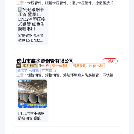
主营：
卡压管件、碳钢卡压管件、消防卡压管件、涂塑压接式钢
管、卡压弯头、卡压三通、碳钢卡压弯头
宏勤碳钢卡压管
壁厚1.5 DN32涂
塑压接式钢管 红
色消防喷淋用
佛山市鑫水源钢管有限公司
洽谈
5年
档
综合体验L1
回复及时
出价迅速
真实性已核验
广东佛山
主营：
螺旋钢管、焊接钢管、熔结环氧粉末防腐钢管、不锈钢
管、防腐钢管、型材配件、镀锌管
PTFE内衬不锈钢
防腐钢管 强酸强
碱介质输送 化工
专用 可配法兰焊
接