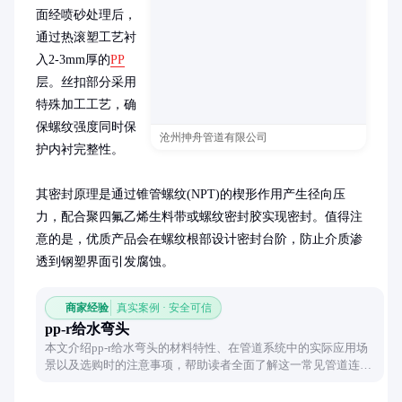
面经喷砂处理后，
通过热滚塑工艺衬
入2-3mm厚的
PP
层。丝扣部分采用
特殊加工工艺，确
保螺纹强度同时保
沧州抻舟管道有限公司
护内衬完整性。

其密封原理是通过锥管螺纹(NPT)的楔形作用产生径向压
力，配合聚四氟乙烯生料带或螺纹密封胶实现密封。值得注
意的是，优质产品会在螺纹根部设计密封台阶，防止介质渗
透到钢塑界面引发腐蚀。
商家经验
真实案例 · 安全可信
pp-r给水弯头
本文介绍pp-r给水弯头的材料特性、在管道系统中的实际应用场
景以及选购时的注意事项，帮助读者全面了解这一常见管道连接
件的功能与价值。