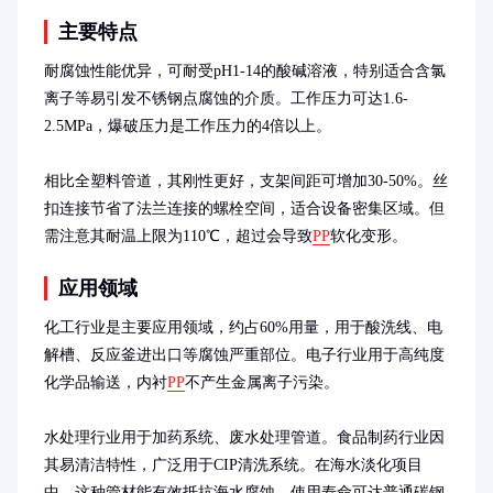
主要特点
耐腐蚀性能优异，可耐受pH1-14的酸碱溶液，特别适合含氯
离子等易引发不锈钢点腐蚀的介质。工作压力可达1.6-
2.5MPa，爆破压力是工作压力的4倍以上。

相比全塑料管道，其刚性更好，支架间距可增加30-50%。丝
扣连接节省了法兰连接的螺栓空间，适合设备密集区域。但
需注意其耐温上限为110℃，超过会导致
PP
软化变形。
应用领域
化工行业是主要应用领域，约占60%用量，用于酸洗线、电
解槽、反应釜进出口等腐蚀严重部位。电子行业用于高纯度
化学品输送，内衬
PP
不产生金属离子污染。

水处理行业用于加药系统、废水处理管道。食品制药行业因
其易清洁特性，广泛用于CIP清洗系统。在海水淡化项目
中，这种管材能有效抵抗海水腐蚀，使用寿命可达普通碳钢