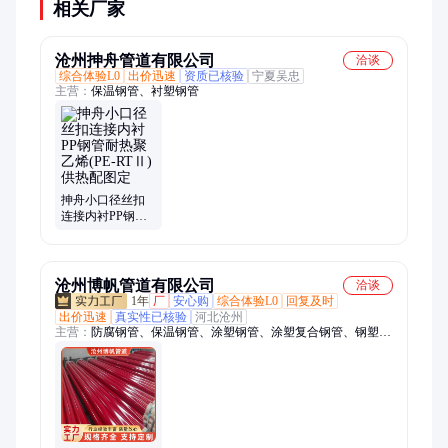
相关厂家
沧州抻舟管道有限公司
洽谈
综合体验L0
出价迅速
资质已核验
宁夏吴忠
主营：
保温钢管、衬塑钢管
抻舟小口径丝扣
连接内衬PP钢管
耐热聚乙烯(PE-
RTⅡ)供热配图定
沧州博帆管道有限公司
洽谈
1年
厂
安心购
综合体验L0
回复及时
出价迅速
真实性已核验
河北沧州
主营：
防腐钢管、保温钢管、涂塑钢管、涂塑复合钢管、钢塑消
防管、城乡供水用、环氧煤沥青管道