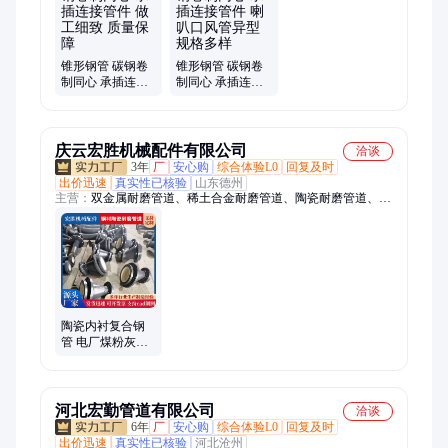
锥形钢管 碳钢卷
锥形钢管 碳钢卷
制同心 承插连接
制同心 承插连接
管件 做工细致 质
管件 喇叭口风管
量保障
异型 规格多样
庆云宏胜机械配件有限公司
洽谈
3年
厂
安心购
综合体验L0
回复及时
出价迅速
真实性已核验
山东德州
主营：
双金属耐磨管道、稀土合金耐磨管道、陶瓷耐磨管道、自
蔓燃陶瓷复合钢管、铸造耐磨衬板、氧化铝陶瓷耐磨管、碳化硅
陶瓷耐磨管、堆焊耐磨衬板、陶瓷贴片耐磨管道、双金属耐磨弯
头、整体陶瓷耐磨管道、钢衬陶瓷耐磨管道、自蔓燃陶瓷耐磨
管、稀土合金耐磨弯头、双金属耐磨三通、破碎机耐磨衬板
陶瓷内衬复合钢
管 电厂煤粉灰渣
输送管道 水泥厂
耐磨弯头 宏胜管
件
河北宏勤管道有限公司
洽谈
6年
厂
安心购
综合体验L0
回复及时
出价迅速
真实性已核验
河北沧州