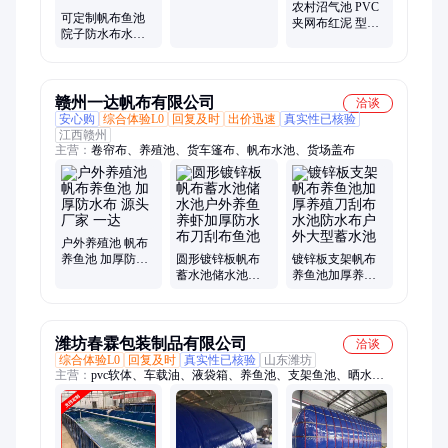
耐用 宇鹏环保
农村沼气池 PVC
可定制帆布鱼池
夹网布红泥 型号
院子防水布水池
全国各地工程承
户外大型简易蓄
接 宇鹏
水池 加厚材质 宇
鹏
赣州一达帆布有限公司
洽谈
安心购
综合体验L0
回复及时
出价迅速
真实性已核验
江西赣州
主营：
卷帘布、养殖池、货车篷布、帆布水池、货场盖布
户外养殖池 帆布
养鱼池 加厚防水
圆形镀锌板帆布
镀锌板支架帆布
布 源头厂家 一达
蓄水池储水池户
养鱼池加厚养殖
外养鱼养虾加厚
刀刮布水池防水
防水布刀刮布鱼
布户外大型蓄水
池
池
潍坊春霖包装制品有限公司
洽谈
综合体验L0
回复及时
真实性已核验
山东潍坊
主营：
pvc软体、车载油、液袋箱、养鱼池、支架鱼池、晒水
袋、pvc水袋、沼气袋、软水袋、水囊、桥梁预压水袋、沼气
池、泳池胶膜、油囊、支架水池、PVC涂层布、圆台罐、PVC夹
网布