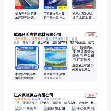
帆布养鱼池 折叠
可折叠方形水囊
试压水囊测压水
加厚暂养池 锦鲤
家用储水袋 户外
袋 存水罐水 囊
养殖箱 防水布自
消防中转蓄水囊
1000压力蓝色方
建鱼池
形枕形
成都吕氏杰祥建材有限公司
洽谈
综合体验L1
回复及时
真实性已核验
四川成都
主营：
伸缩雨棚、酒店帐篷、遮阳篷布料、镀锌板鱼池、法式西
瓜棚、遮雨蓬配件、雨棚推拉篷、商铺遮雨棚、农家乐帐篷、双
开伸缩雨篷、轨道伸缩雨蓬、伸缩曲臂手臂杆、遮阳棚、推拉雨
棚、伸缩雨棚原材料、法式帐篷、雨篷、遮阳篷、电动伸缩雨
棚、电动推拉棚、篮球场雨棚
主题酒店帐篷 野
外露营地聚会用
经久耐用 厂家批
家用折叠帆布鱼
圆形养鱼池 热镀
发
池庭院锦鲤池小
锌钢板支架加厚
型加厚防水养鱼
防水帆布 陆基高
池户外水池
密度水产养殖桶
江苏保驰蓬业有限公司
洽谈
综合体验L0
真实性已核验
湖北武汉
主营：
伸缩喷漆房、阻燃布、遮阳篷、帆布水池、养鱼池、帆
布、遮雨棚、伸缩打磨房、雨棚、三防布、电动推拉棚、篷布、