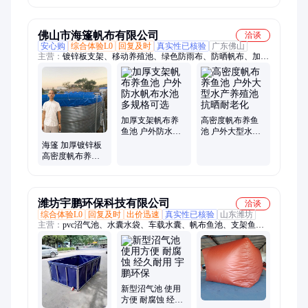
管 耐高温防腐蚀
佛山市海篷帆布有限公司
洽谈
安心购
综合体验L0
回复及时
真实性已核验
广东佛山
主营：
镀锌板支架、移动养殖池、绿色防雨布、防晒帆布、加厚
油布、鱼池马桶、帆布鱼池、加厚防火帆布、圆形镀锌板鱼池、
帆布水池、镀锌板鱼池、加厚耐磨帆布、刀刮布鱼池、镀锌板帆
布鱼池、塑料养鱼池、折叠帆布鱼池、帆布养殖鱼池、工业蓬
布、养虾池、鱼马桶、工业刀刮布、圆形铁仓养殖池、水产养殖
池、防晒篷布、大型蓄水桶
加厚支架帆布养
高密度帆布养鱼
鱼池 户外防水帆
池 户外大型水产
布水池 多规格可
养殖池 抗晒耐老
海篷 加厚镀锌板
选
化
高密度帆布养殖
鱼池 防水刮刀布
大型圆形鱼虾
潍坊宇鹏环保科技有限公司
洽谈
综合体验L0
回复及时
出价迅速
真实性已核验
山东潍坊
主营：
pvc沼气池、水囊水袋、车载水囊、帆布鱼池、支架鱼
池、鱼池、软体沼气池、红泥沼气池、可移动沼气池、消防中转
水袋、固液分离机、沼气池、红泥沼气袋、储水罐、软体储水
罐、桥梁预压水囊、水池、养殖池
新型沼气池 使用
方便 耐腐蚀 经久