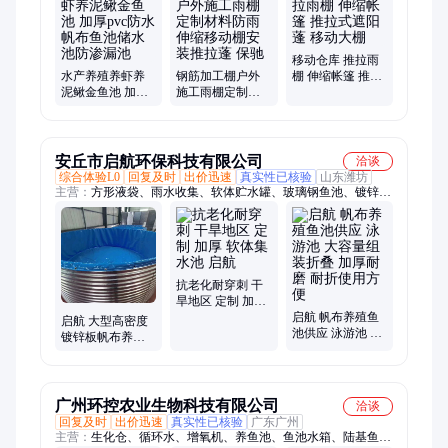
遮阳蓬、推拉蓬、停车棚、防雨布、雨棚布、活动棚、推拉棚、
遮阳棚、汽车棚、推拉雨棚、油布
移动仓库 推拉雨
水产养殖养虾养
钢筋加工棚户外
棚 伸缩帐篷 推拉
泥鳅金鱼池 加厚
施工雨棚定制材
式遮阳蓬 移动大
pvc防水帆布鱼池
料防雨伸缩移动
棚
储水池防渗漏池
棚安装推拉蓬 保
驰
安丘市启航环保科技有限公司
洽谈
综合体验L0
回复及时
出价迅速
真实性已核验
山东潍坊
主营：
方形液袋、雨水收集、软体贮水罐、玻璃钢鱼池、镀锌板
养鱼池、软体沼气池、迷彩储水罐、咸菜泡菜池、黑膜沼气池、
玻璃钢冷却塔、可折叠储水袋、活动支架养殖池
抗老化耐穿刺 干
旱地区 定制 加厚
软体集水池 启航
启航 帆布养殖鱼
启航 大型高密度
池供应 泳游池 大
镀锌板帆布养殖
容量组装折叠 加
鱼池 圆形加厚防
厚耐磨 耐折使用
水刀刮布养鱼池
方便
广州环控农业生物科技有限公司
洽谈
回复及时
出价迅速
真实性已核验
广东广州
主营：
生化仓、循环水、增氧机、养鱼池、鱼池水箱、陆基鱼