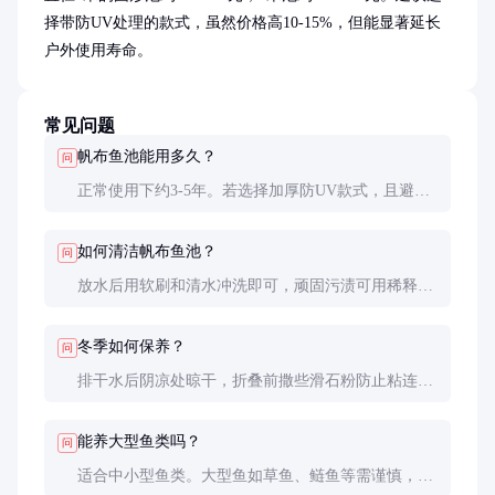
择带防UV处理的款式，虽然价格高10-15%，但能显著延长
户外使用寿命。
常见问题
帆布鱼池能用多久？
问
正常使用下约3-5年。若选择加厚防UV款式，且避免
尖锐物划伤，使用寿命可延长至5-8年。定期清洁和
避免长期暴晒也能有效延长使用时间。
如何清洁帆布鱼池？
问
放水后用软刷和清水冲洗即可，顽固污渍可用稀释的
中性洗涤剂。严禁使用强酸强碱清洁剂，以免损伤
PVC涂层。每年彻底清洁消毒1-2次为宜。
冬季如何保养？
问
排干水后阴凉处晾干，折叠前撒些滑石粉防止粘连。
北方严寒地区建议拆卸入库，避免材料低温脆化。重
新使用时检查是否有开裂或涂层脱落。
能养大型鱼类吗？
问
适合中小型鱼类。大型鱼如草鱼、鲢鱼等需谨慎，它