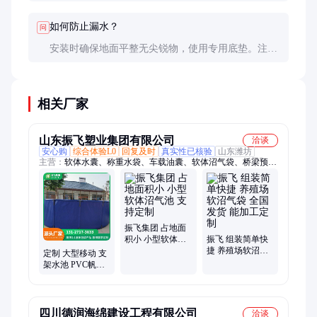
们的剧烈游动可能加速帆布磨损。建议选择加厚型号
（0.8mm以上）并控制养殖密度。
如何防止漏水？
问
安装时确保地面平整无尖锐物，使用专用底垫。注水
初期检查接缝处，发现渗漏立即修补。日常避免用硬
物刮擦池壁，定期检查易磨损部位。
相关厂家
山东振飞塑业集团有限公司
洽谈
安心购
综合体验L0
回复及时
真实性已核验
山东潍坊
主营：
软体水囊、称重水袋、车载油囊、软体沼气袋、桥梁预压
水袋、桥梁测压水袋、方形黑膜沼气池
振飞集团 占地面
积小 小型软体沼
振飞 组装简单快
气池 支持定制
捷 养殖场软沼气
定制 大型移动 支
袋 全国发货 能加
架水池 PVC帆布
工定制
鱼池 蓄水池 发货
迅速
四川德润海绵建设工程有限公司
洽谈