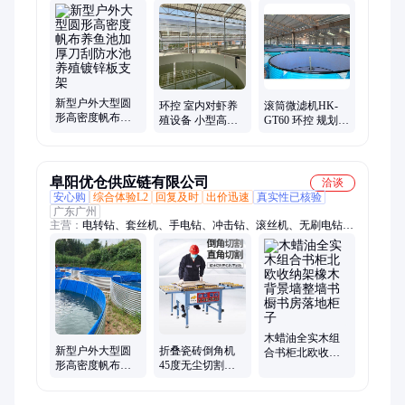
池、帆布鱼池、塑料鱼池、养殖池、蓄水池、养殖设备、养鱼养
虾、养殖技术、鲈鱼养殖、养殖系统、生态养鱼、室内对虾、对
虾养殖、养虾设备、养鱼设备、水产养殖、臭氧一体机、滚筒微
滤机、转筒捞毛机、圆形养殖桶
新型户外大型圆
环控 室内对虾养
滚筒微滤机HK-
形高密度帆布养
殖设备 小型高原
GT60 环控 规划设
鱼池加厚刀刮防
制氧设备 运行稳
计 零污染排放 增
水池养殖镀锌板
定
氧效率提升
支架
阜阳优仓供应链有限公司
洽谈
安心购
综合体验L2
回复及时
出价迅速
真实性已核验
广东广州
主营：
电转钻、套丝机、手电钻、冲击钻、滚丝机、无刷电钻、
电螺丝刀、电动工具、消防管道、电动起子、充电手钻、过车丝
机、自动车丝机、充电式电钻、电动螺丝刀、自动起子机、锂电
钻弯头、精密螺丝刀、go2二代工具、冲击起子机、充电式起子
机、钢筋不锈钢管、起子配件碳刷、电批平衡支架、笔记本平板
手机
木蜡油全实木组
新型户外大型圆
折叠瓷砖倒角机
合书柜北欧收纳
形高密度帆布养
45度无尘切割机
架橡木背景墙整
鱼池加厚刀刮防
直切倒角两用神
墙书橱书房落地
水池养殖镀锌板
器一体机台式推
柜子