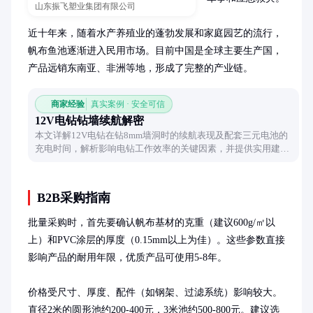
山东振飞塑业集团有限公司
近十年来，随着水产养殖业的蓬勃发展和家庭园艺的流行，
帆布鱼池逐渐进入民用市场。目前中国是全球主要生产国，
产品远销东南亚、非洲等地，形成了完整的产业链。
商家经验
真实案例 · 安全可信
12V电钻钻墙续航解密
本文详解12V电钻在钻8mm墙洞时的续航表现及配套三元电池的
充电时间，解析影响电钻工作效率的关键因素，并提供实用建
议，帮助用户合理规划工具使用。
B2B采购指南
批量采购时，首先要确认帆布基材的克重（建议600g/㎡以
上）和PVC涂层的厚度（0.15mm以上为佳）。这些参数直接
影响产品的耐用年限，优质产品可使用5-8年。

价格受尺寸、厚度、配件（如钢架、过滤系统）影响较大。
直径2米的圆形池约200-400元，3米池约500-800元。建议选