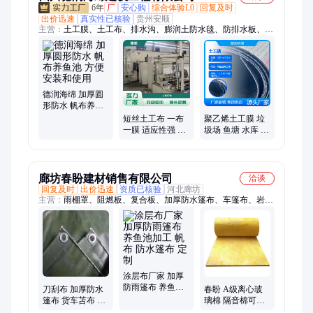
6年
厂
安心购
综合体验L0
回复及时
出价迅速
真实性已核验
贵州安顺
主营：
土工膜、土工布、排水沟、膨润土防水毯、防排水板、蓄
排水板、万能支撑器、土工格柵、生态袋、植草格、盲沟、雨水
收集系统
德润海绵 加厚圆
形防水 帆布养鱼
池 方便安装和使
短丝土工布 一布
聚乙烯土工膜 垃
用
一膜 适应性强 加
圾场 鱼塘 水库 沼
工定制 厂家供应
气池 油库 HDPE
防渗膜
廊坊春盼建材销售有限公司
洽谈
回复及时
出价迅速
资质已核验
河北廊坊
主营：
雨棚罩、阻燃板、复合板、加厚防水篷布、车篷布、岩棉
板、pvc涂层、涤纶布、密封圈、电焊布、灭火毯、硅胶布、涂
塑布、玻璃棉、纳米布、隔热棉、压边机、阻燃毯、卷筒机、防
火被、聚苯板、滚圆机、篷布pvc、缠绕垫、阻燃布、岩棉条
涂层布厂家 加厚
防雨篷布 养鱼池
刀刮布 加厚防水
春盼 A级离心玻
加工 帆布 防水篷
篷布 货车苫布 帆
璃棉 隔音棉可铝
布 定制
布 养鱼池布 春盼
箔贴面 超细保温