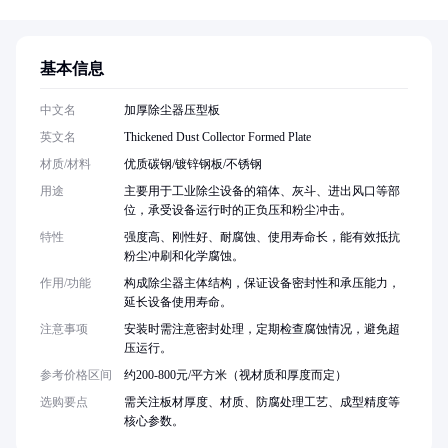
基本信息
中文名
加厚除尘器压型板
英文名
Thickened Dust Collector Formed Plate
材质/材料
优质碳钢/镀锌钢板/不锈钢
用途
主要用于工业除尘设备的箱体、灰斗、进出风口等部
位，承受设备运行时的正负压和粉尘冲击。
特性
强度高、刚性好、耐腐蚀、使用寿命长，能有效抵抗
粉尘冲刷和化学腐蚀。
作用/功能
构成除尘器主体结构，保证设备密封性和承压能力，
延长设备使用寿命。
注意事项
安装时需注意密封处理，定期检查腐蚀情况，避免超
压运行。
参考价格区间
约200-800元/平方米（视材质和厚度而定）
选购要点
需关注板材厚度、材质、防腐处理工艺、成型精度等
核心参数。