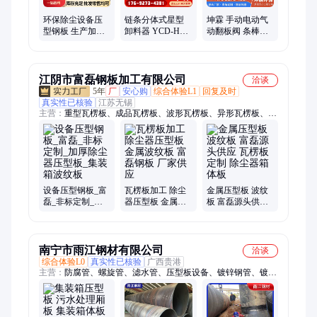
环保除尘设备压
链条分体式星型
坤霖 手动电动气
型钢板 生产加厚
卸料器 YCD-HX-
动翻板阀 条棒阀
除尘器压型板 集
26旋转放料阀
插板阀 除尘配件
装箱波纹板
400*400卸灰阀
厂家批发
江阴市富磊钢板加工有限公司
洽谈
5年
厂
安心购
综合体验L1
回复及时
真实性已核验
江苏无锡
主营：
重型瓦楞板、成品瓦楞板、波形瓦楞板、异形瓦楞板、污
水处理箱板、除尘瓦楞板、重载周转箱、厚板折弯、圆锥管、天
圆地方
设备压型钢板_富
瓦楞板加工 除尘
金属压型板 波纹
磊_非标定制_加
器压型板 金属波
板 富磊源头供应
厚除尘器压型板_
纹板 富磊钢板 厂
瓦楞板定制 除尘
集装箱波纹板
家供应
器箱体板
南宁市雨江钢材有限公司
洽谈
综合体验L0
真实性已核验
广西贵港
主营：
防腐管、螺旋管、滤水管、压型板设备、镀锌钢管、镀锌
方管、螺旋钢管、热浸锌钢管、无缝钢管、厚壁焊接钢管、阀
门、涂塑复合钢管、护筒钢管、螺旋焊管、钢护筒、弯头、法
兰、螺杆