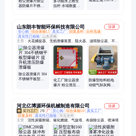
粉尘泄爆片除尘
多功能水上救生
P9 H7槽宽片形非
器防爆片不锈钢
拉杆 水域救援杆
标检具
平板型泄爆板管
碳纤维可伸缩救
道泄压爆破片定
援打捞杆
制
山东朗丰智能环保科技有限公司
洽谈
安心购
综合体验L1
真实工厂
回复及时
出价迅速
真实性已核验
山东济南
主营：
火花捕捉器、无焰泄爆装置、阻火器、滤筒除尘器、不锈
钢脱硫塔、单向隔爆阀、烟气脱硝设备、脱硫塔、泄爆片、火花
报警器、锁气卸灰阀、火焰报警器、催化燃烧设备、火花捕集
器、泄爆口
除尘器泄爆片 304
不锈钢平板型爆
化工厂除尘器泄
防爆型给料机电
破片 提升机泄压
爆片 粉尘泄压防
动锁气卸灰阀除
防爆泄爆板
爆304不锈钢平板
尘器星型卸料器
型泄爆板
河北亿博源环保机械制造有限公司
洽谈
2年
厂
安心购
综合体验L0
真实工厂
回复及时
真实性已核验
河北沧州
主营：
活性炭吸附箱、催化燃烧、气旋塔、布袋除尘器、喷淋塔