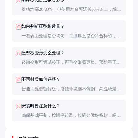
问
价格约高20-30%，但使用寿命可延长50%以上，综合
性价比更高。长期使用建议选择加厚板。
如何判断压型板质量？
问
一看表面处理是否均匀，二测厚度是否符合标称，三
试组装精度，四查材质证明文件。
压型板变形怎么处理？
问
轻微变形可尝试校正，严重变形需更换。预防重于维
修，要避免超压运行和机械碰撞。
不同材质如何选择？
问
普通工况选镀锌板，腐蚀环境选不锈钢，高温场景选
耐热钢，预算有限可选喷塑碳钢板。
安装时要注意什么？
问
确保基础平整，按顺序组装，接缝处做好密封，螺栓
紧固要均匀受力，避免局部应力集中。