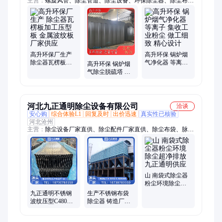
主营：
螺旋风管、除尘管道、除尘设备、环保除尘器、除尘布
袋、plc控制柜、脉冲电磁阀、不锈钢风管、高压异形法兰
高升环保厂生产
高升环保 锅炉烟
除尘器瓦楞板加
气净化器 等离子
高升环保 锅炉烟
工压型板 金属波
集收工业粉尘 做
气除尘脱硫塔 等
纹板 厂家供应
工细致 精心设计
离子 高效率 源头
厂家
河北九正通明除尘设备有限公司
洽谈
安心购
综合体验L1
回复及时
出价迅速
真实性已核验
河北沧州
主营：
除尘设备厂家直供、除尘配件厂家直供、除尘布袋、脉冲
布袋除尘器、滤筒除尘器、旋风除尘器、除尘器配件、除尘骨
架、电磁脉冲阀、星型卸料器、插板阀、通风蝶阀、螺旋输送
机、脉冲控制仪
山 南袋式除尘器
粉尘环境除尘超
净排放九正通明
九正通明不锈钢
生产不锈钢布袋
供应
波纹压型C480阳
除尘器 铸造厂高
极板 静电除尘器
温收尘器 车间粉
专用
尘收集设备