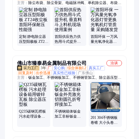
主营：
除尘布袋、除尘骨架、电磁脉冲阀、单机除尘器、布袋除
尘器、锅炉除尘器、旋风除尘器、湿式除尘器、静电除尘器、螺
旋输送机、手动插板阀、通风蝶阀、脉冲控制仪、电捕焦油器、
星型卸料器、星型卸灰阀、粉尘加湿机、斗式提升机、除尘风
机、阴级芒刺线、尘中轴承、止回阀
定制 静电除尘器
首阳供应热力供
首阳环保 一万风
压型阳极板 ZT24
热用斗式提升机
量光氧净化器灯
收尘板 首阳环保
垂直料斗上料机
管更换 光氧机灯
耐压性能强
现场使用案例
管质量 采购随发
货
佛山市臻泰易金属制品有限公司
洽谈
3年
厂
安心购
综合体验L2
真实工厂
回复及时
出价迅速
真实性已核验
广东佛山
主营：
钣金加工、不锈钢板加工、不锈钢管加工、除尘器压型
板、激光切割加工、不锈钢储罐、不锈钢料仓
Q235碳钢瓦楞板
不锈钢箱体钣金
污水处理设备箱
加工非标钣金外
201 304不锈钢板
用镀锌瓦板 除尘
壳激光切割圆孔
卷锥 大小头卷圆
器压型板
折弯焊接加工
加工 锥形钢板制
品容器制作定制
加工