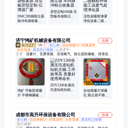
异型定制160袋 压
DMC200袋除尘器
型板布袋除尘器
活性炭吸附漆雾
脉冲布袋收集器
车间脉冲粉尘收
净化设备二级颗
压型板异型定制
集器
粒环保箱工业废
亿博源厂家
气处理净化器
济宁鸿矿机械设备有限公司
洽谈
5年
厂
安心购
综合体验L0
回复及时
出价迅速
真实性已核验
山东济宁
主营：
流量计、瓦斯管路、压缩氧气、除尘器防爆板、排渣负
压、回火防回、矿井压风、水封阻火器、环链液压剪、防爆混凝
土、供水自救装置、波纹带阻火器
ZDY1200全液压
坑道钻机钻机主
鸿矿 平板型泄爆
自动泄爆片泄爆
轴 工作效率高 质
片 不锈钢爆破片
孔 除尘器不锈钢
量好 使用寿命长
除尘器防爆板 泄
泄放装置 粉尘防
爆泄压 规格齐全
爆片防爆膜
成都市高升环保设备有限公司
洽谈
安心购
综合体验L0
回复及时
出价迅速
真实性已核验
四川成都