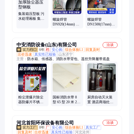
集装箱压型板 污
水处理厢板 集装
螺旋焊管
螺旋焊管
箱体板 加厚除尘
DN920(14mm) 大
DN1500(17mm)
器压型钢板
口径护筒 口径定
8710防腐 安装简
制 雨江钢材
单 产地货源 友发
中安消防设备(山东)有限公司
洽谈
6年
档
安心购
综合体验L1
回复及时
出价迅速
真实性已核验
山东济宁
主营：
防水箱、传感器、消防水带背包、遥控升降履带底盘
粉尘泄爆片除尘
国标消防水带 8
厨房自动灭火装
器防爆片不锈钢
型 65 型 20 米 25
置 酒店商场灶台
平板型泄爆板管
米聚氨酯衬里消
烟罩喷淋设备
道泄压爆破片定
防水龙带灭火水
制
带
河北首阳环保设备有限公司
洽谈
8年
厂
安心购
综合体验L1
真实工厂
回复及时
出价迅速
真实性已核验
河北沧州