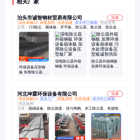
相关厂家
泊头市诚智钢材贸易有限公司
洽谈
综合体验L0
回复及时
出价迅速
真实性已核验
河北沧州
主营：
133除尘、厢体板、开平板、除尘器、集尘袋、低合金、
散装机、冲孔板、碳钢压、集装箱、三防布、彩钢压、箱体板、
钢板q235、48袋除尘、碳素钢板、箱体隔板、除尘花板、冲孔花
板、热轧钢板、除尘设备、钢板铁板、厚度钢板、热轧合金、
pps滤布袋
湿电除尘器外箱
除尘器外箱钢板
钢板 环保设备箱
加厚环保设备箱
环保设备压型钢
体板 加厚除尘设
体板 污水处理设
板 加厚除尘器压
备压型板厂家
备压型板诚智供
型板 集装箱波纹
应
板瓦楞板
河北坤霖环保设备有限公司
洽谈
综合体验L0
真实工厂
回复及时
出价迅速
真实性已核验
河北沧州
主营：
脱硝设备、除尘袋笼、排污闸阀、木工除尘器、布袋除尘
器、静电除尘器、钢厂配套除尘器、水泥厂专用除尘器、高温除
尘器布袋、螺旋输送机、脉冲喷吹阀、电磁脉冲阀、叶轮给料
机、工业除尘布袋、废气处理设备、湿试电除尘