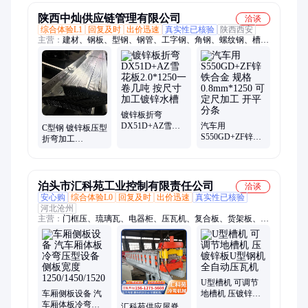
陕西中灿供应链管理有限公司
洽谈
综合体验L1
回复及时
出价迅速
真实性已核验
陕西西安
主营：
建材、钢板、型钢、钢管、工字钢、角钢、螺纹钢、槽
钢、H钢、激光切割加工、预埋板、钢筋加工、彩钢瓦、镀锌
板、不锈钢、圆钢、无缝管、镀锌管
镀锌板折弯
DX51D+AZ雪花
汽车用
C型钢 镀锌板压型
板2.0*1250一卷几
S550GD+ZF锌铁
折弯加工
吨 按尺寸加工镀
合金 规格
DX51D+Z材质天
锌水槽
0.8mm*1250 可定
沟走水槽
尺加工 开平分条
泊头市汇科苑工业控制有限责任公司
洽谈
安心购
综合体验L0
回复及时
出价迅速
真实性已核验
河北沧州
主营：
门框压、琉璃瓦、电器柜、压瓦机、复合板、货架板、箱
板压、门框机、成型机、楼承板、屋脊瓦、集装箱、钢承板、车
厢板、龙骨机、落水管、彩钢瓦、龙骨压、冷弯机、一机双、箱
板冷弯、仓储货架、电缆桥架、冷轧设备、彩钢压瓦
U型槽机 可调节
车厢侧板设备 汽
地槽机 压镀锌板
车厢体板冷弯压
U型钢机 全自动
汇科苑供应屋脊