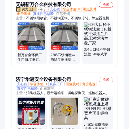
无锡新万合金科技有限公司
洽谈
2年
厂
安心购
综合体验L0
回复及时
出价迅速
真实性已核验
江苏无锡
主营：
不锈钢阳极管、不锈钢圆钢、不锈钢冷轧、除尘器瓦楞
板、不锈钢热轧、不锈钢阴极线、不锈钢喷淋、不锈钢滤网
304大口径不锈钢
法兰 316板式平焊
新万合金环保厂
2205不锈钢喷淋
法兰片高压对焊
生产 除尘器瓦楞
塔除尘器压型板
法兰盘厂家
板加工压型板 金
湿式静电除尘
属波纹板 厂家供
济宁华冠安全设备有限公司
洽谈
安心购
综合体验L1
真实工厂
回复及时
出价迅速
真实性已核验
山东济宁
主营：
消防机器人、履带运输车、漏电探测仪、巡检机器人、消
防箱、消防服、破拆工具组、干粉灭火器、打药喷雾机、传感
器、电磁阀、保护器、电动脚手架、装载机电子秤、砌筑升降平
台、光伏板升降机、内撑吊具、混凝土振动棒、打标机、裁剪
机、研磨机、压铆机、小型装载机、洗消剂、防爆风机
厂家定做键槽塞
规通止规 JS9 N9