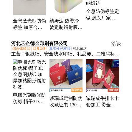
全息防伪标签定
做 源头厂家 承
全息激光标防伪
纳姆达 热烫冷
接大批量订单
标签 加厚合成
烫定制镭射膜
纳姆达
纸镭射防热揭标
防水/耐刮擦/防
签 纳姆达
紫外线/环保材
河北艺企德金印刷有限公司
洽谈
料
综合体验L0
回复及时
真实性已核验
河北廊坊
主营：
银线纸、安全线水印纸、礼品券、二维码标
签、猫眼激光标签、防伪评级标签、防伪证书、激光
标签、镭射标签、防伪会员证、防伪收藏证书、防伪
纸、提货卡卡套、会员卡卡套、卡卡套、海鲜卡、提
货券、收藏证书、礼品卡、证券纸、手册本、水印
纸、提领卡
电脑光刻激光防
诚瑞成定制防伪
诚瑞成牛排卡卡
伪标 帽子3D全
收藏证书 130克
套加工 烫金起
息图贴纸 加厚
熊猫纸 专色四
鼓工艺 定制尺
加粘圆形镭射标
色印刷
寸材质
签