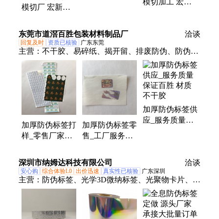
模切加工 宏新
耐磨 可移底纸
模切厂 宏新业
业电子 柔面触
宏新业电子
电子 柔面触感
感 加厚耐磨 可
加厚耐磨 可移
东莞市道滘百胜包装材料制品厂
移底纸
洽谈
底纸
回复及时
资质已核验
广东东莞
主营：
不干胶、易碎纸、揭开留、排废防伪、防伪标
签、合成纸、分层纸、void材料、防水材料、材料激
光、激光镭射、激光全息、透明易碎纸、水晶标不干
胶、冷印膜不干胶、转印膜不干胶、透明指甲膜材料
加厚防伪标签供
应_服务质量保
加厚防伪标签打
加厚防伪标签零
证百胜 材质不
样_零售厂家提
售_工厂服务质
干胶
供合理百胜 规
量保证百胜 规
格1040
格1040
深圳市纳姆达科技有限公司
洽谈
安心购
综合体验L0
出价迅速
真实性已核验
广东深圳
主营：
防伪标签、光学3D微纳标签、光聚物卡片、全
息烫印膜、特定印刷品印刷