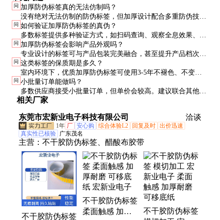
问
加厚防伪标签真的无法仿制吗？
没有绝对无法仿制的防伪标签，但加厚设计配合多重防伪技术
问
如何验证加厚防伪标签的真伪？
可大幅提高仿制难度和成本，使仿制在经济上不划算。
多数标签提供多种验证方式，如扫码查询、观察全息效果、测
问
加厚防伪标签会影响产品外观吗？
试温变反应等。消费者应按照产品说明进行验证。
专业设计的标签可与产品包装完美融合，甚至提升产品档次。
问
这类标签的保质期是多久？
建议与设计师沟通，确保标签既安全又美观。
室内环境下，优质加厚防伪标签可使用3-5年不褪色、不变
问
小批量订单能做吗？
形。户外或恶劣环境需选择特殊材料。
多数供应商接受小批量订单，但单价会较高。建议联合其他产
相关厂家
品一起采购，或选择标准型号降低成本。
东莞市宏新业电子科技有限公司
洽谈
1年
厂
安心购
综合体验L2
回复及时
出价迅速
真实性已核验
广东茂名
主营：
不干胶防伪标签、醋酸布胶带
不干胶防伪标签
不干胶防伪标签
柔面触感 加厚
不干胶防伪标签