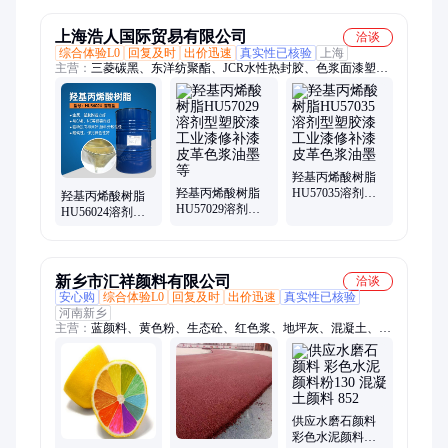
料
上海浩人国际贸易有限公司
洽谈
综合体验L0
回复及时
出价迅速
真实性已核验
上海
主营：
三菱碳黑、东洋纺聚酯、JCR水性热封胶、色浆面漆塑胶
漆用、三菱环氧、阿科玛多元醇、界化学硫酸钡、浩人丙烯酸
羟基丙烯酸树脂
羟基丙烯酸树脂
HU57035溶剂型
羟基丙烯酸树脂
HU57029溶剂型
塑胶漆 工业漆修
HU56024溶剂型
塑胶漆 工业漆修
补漆皮革色浆油
快干性颜料分散
补漆皮革色浆油
墨
性色浆面漆塑胶
墨等
漆用
新乡市汇祥颜料有限公司
洽谈
安心购
综合体验L0
回复及时
出价迅速
真实性已核验
河南新乡
主营：
蓝颜料、黄色粉、生态砼、红色浆、地坪灰、混凝土、地
坪绿、填缝剂、勾缝剂、透水砖、氧化铁、沥青油、增强剂、胶
粘砼、绿色粉、铁红粉、铁黑粉、着色剂、铁棕粉、氧化铁红、
氧化铁黄、氧化铁绿、氧化铁蓝
供应水磨石颜料
彩色水泥颜料粉