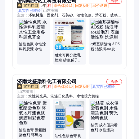
济南晴天化工科技有限公司
洽谈
5年
档
综合体验L1
回复及时
出价迅速
真实性已核验
山东济南
主营：
环氧树脂、固化剂、石英砂、油性色浆、滑石粉、玻璃丝
布、减水剂、苯甲酸钠、金属净洗剂、速凝剂、甲酸钙、硅藻
土、三聚磷酸钠、磷酸三钠、六偏磷酸钠、蒸馏水、蓖麻油、多
聚甲醛、缓凝剂、nn亚甲基双丙烯酰胺、促进剂、聚乙二醇、甲
基四氢苯酐、甲基六氢苯酐、稀释剂、三乙醇胺
油性色浆 水性涂
α烯基磺酸钠 AOS
料乳胶漆 水性工
粉 洁浪牌aos发泡
业用各种颜色齐
剂 表面活性剂 洗
耐水可再分散乳
全
涤用
胶粉 砂浆腻子粉
粘接抹面VAE胶粉
济南龙盛染料化工有限公司
洽谈
6年
档
综合体验L0
回复及时
真实性已核验
山东济南
主营：
水性荧光果、洗涤日化染料、水性荧光黄绿
桔黄 成衣侵染着
油性色膏 聚氨酯
色剂 水性漆染色
染色剂 环氧地坪
剂 荧光涂料色浆
油性色浆色膏 树