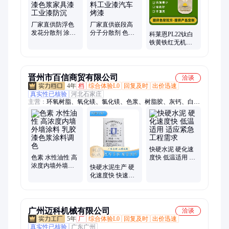
厂家直供防浮色
厂家直供嵌段高
发花分散剂 涂料
分子分散剂 色浆
科莱恩PL22钛白
油墨油漆色浆家
油墨涂料工业漆
铁黄铁红无机颜
具漆工业漆防沉
汽车烤漆
料水性色浆水性
工业漆涂料分散
剂
晋州市百信商贸有限公司
洽谈
4年
档
综合体验L0
回复及时
出价迅速
真实性已核验
河北石家庄
主营：
环氧树脂、氧化镁、氯化镁、色浆、树脂胶、灰钙、白水
泥、元明粉、氯化钙、石膏粉、胶粉、耐火水泥、纤维素、快硬
水泥
快硬水泥 硬化速
色素 水性油性 高
度快 低温适用 适
浓度内墙外墙涂
应紧急工程需求
快硬水泥生产 硬
料 乳胶漆色浆涂
化速度快 快速修
料调色
补 粘结力优 基层
附着力强
广州迈科机械有限公司
洽谈
5年
厂
综合体验L0
回复及时
出价迅速
真实性已核验
广东广州