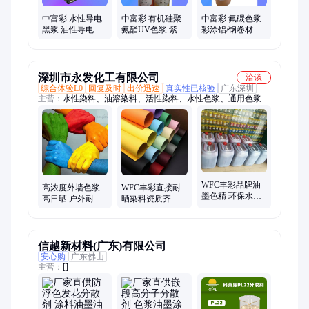
中富彩 水性导电
中富彩 有机硅聚
中富彩 氟碳色浆
黑浆 油性导电涂
氨酯UV色浆 紫外
彩涂铝/钢卷材涂
料 导电漆 抗静电
光固化工业漆/隔
装材料氟碳漆调
色浆 屏蔽材料
离膜油墨色浆
色 颜色多可定制
深圳市永发化工有限公司
洽谈
综合体验L0
回复及时
出价迅速
真实性已核验
广东深圳
主营：
水性染料、油溶染料、活性染料、水性色浆、通用色浆、
粉笔色浆、金属络合染料、酸性染料、分散染料、溶剂染料、阳
离子染料、碱性染料、造纸染料、荧光染料、墨水染料、纤维染
料、油性染料、进口色精
WFC丰彩品牌油
高浓度外墙色浆
WFC丰彩直接耐
墨色精 环保水溶
高日晒 户外耐晒
晒染料资质齐全
性色精 高浓度 厂
水性涂料 真石漆
品质保证 完善服
家直供
乳胶漆调色
务体系
信越新材料(广东)有限公司
安心购
广东佛山
主营：
[]