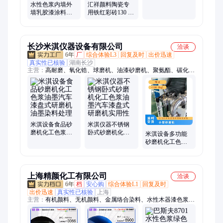
130 混凝土颜料
水性色浆内墙外
汇祥颜料陶瓷专
852
墙乳胶漆涂料色
用铁红彩砖130 彩
精水性漆木器漆
色沥青专用红粉
彩色油漆高浓度
透水砼色料
调色
长沙米淇仪器设备有限公司
洽谈
6年
厂
综合体验L3
回复及时
出价迅速
真实性已核验
湖南长沙
主营：
高耐磨、氧化锆、球磨机、油漆砂磨机、聚氨酯、碳化
硅、硬质合金、真空手套箱、尼龙球磨罐、聚四氟乙烯、土壤研
磨机、刚玉球磨罐、不锈钢球磨罐、不锈钢手套箱、亚克力手套
箱、惰性气体手套箱
米淇设备食品砂
米淇仪器不锈钢
磨机化工色浆油
卧式砂磨机化工
米淇设备多功能
墨汽车漆盘式研
色浆油墨汽车漆
砂磨机化工色浆
磨机油墨染料处
盘式研磨机实用
油墨汽车漆盘式
理
性
研磨机研磨细度
均
上海精颜化工有限公司
洽谈
6年
档
安心购
综合体验L1
回复及时
出价迅速
真实性已核验
上海
主营：
有机颜料、无机颜料、金属络合染料、水性木器漆色浆、
溶剂染料