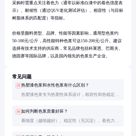
采购时需重点关注着色力（通常以标准白漆中的着色强度表
示）、耐候性（通过QUV老化测试评估）、相容性（与目标
树脂体系的匹配度）等指标。

价格受颜料类型、品牌、性能等因素影响，通用型色浆约
50-100元/公斤，高性能特种色浆可达150-200元/公斤。建议
选择有技术支持的供应商，常见品牌包括科莱恩、巴斯夫、
德固赛等国际品牌，以及国内领先的色浆生产企业。
常见问题
热塑漆色浆和水性色浆有什么区别？
问
热塑漆色浆专为热塑性体系设计，相容性和热稳定性
更好；水性色浆用于水性体系，环保性更优但耐温性
较差。两者不可混用。
如何判断色浆质量好坏？
问
看细度（越细越好）、稳定性（无沉淀）、着色力
（同等用量下颜色深度）以及与树脂的相容性（无絮
凝、无浮色）。