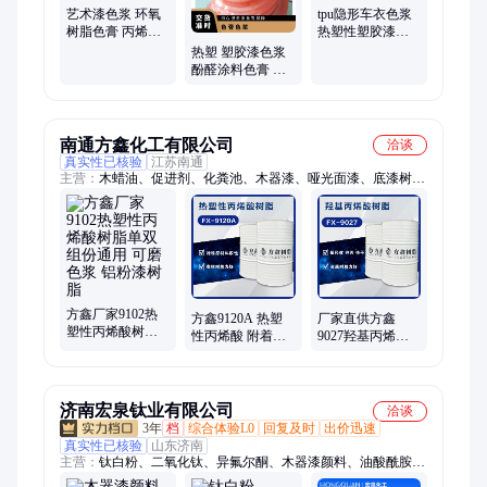
艺术漆色浆 环氧
tpu隐形车衣色浆
树脂色膏 丙烯酸
热塑性塑胶漆色
热塑型 质地均匀
膏 五金机械漆调
热塑 塑胶漆色浆
色
酚醛涂料色膏 树
脂着色调色上色
南通方鑫化工有限公司
洽谈
真实性已核验
江苏南通
主营：
木蜡油、促进剂、化粪池、木器漆、哑光面漆、底漆树
脂、透明底漆、烤漆树脂、镀膜面漆、净味底漆、双壁罐、阻燃
树脂、聚酯树脂、模压树脂、模特树脂、防火涂料、船艇树脂、
醇酸树脂、柔性树脂、腻子树脂、台盆树脂、拉挤树脂、木器涂
料、管道树脂、格栅树脂
方鑫厂家9102热
方鑫9120A 热塑
厂家直供方鑫
塑性丙烯酸树脂
性丙烯酸 附着力
9027羟基丙烯酸
单双组份通用 可
好 真空镀膜面漆
树脂低羟纯丙 柔
磨色浆 铝粉漆树
铝塑板底材用
韧性佳 铝粉定向
脂
性好
济南宏泉钛业有限公司
洽谈
3年
档
综合体验L0
回复及时
出价迅速
真实性已核验
山东济南
主营：
钛白粉、二氧化钛、异氟尔酮、木器漆颜料、油酸酰胺、
二辛酯、二丁酯、片碱、草酸、丙三醇、异丙醇、氨水、乙酸乙