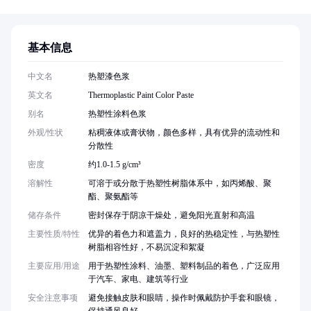
基本信息
中文名
热塑漆色浆
英文名
Thermoplastic Paint Color Paste
别名
热塑性涂料色浆
外观/性状
粘稠液体或膏状物，颜色多样，具有优异的流动性和
分散性
密度
约1.0-1.5 g/cm³
溶解性
可溶于或分散于热塑性树脂体系中，如丙烯酸、聚
酯、聚氨酯等
储存条件
密封保存于阴凉干燥处，避免阳光直射和高温
主要性质/特性
优异的着色力和遮盖力，良好的热稳定性，与热塑性
树脂相容性好，不易沉淀和絮凝
主要应用/用途
用于热塑性涂料、油墨、塑料制品的着色，广泛应用
于汽车、家电、建筑等行业
安全注意事项
避免接触皮肤和眼睛，操作时佩戴防护手套和眼镜，