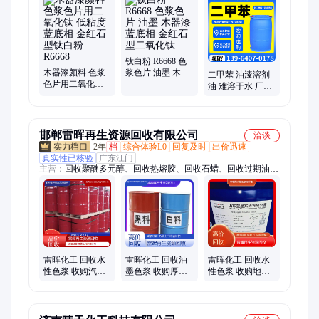
酯、氧化铁绿、氧化铁红、硬脂酸、马林酸树脂、二甲基硅油、
钙粉、甘油、次氯酸钠、辛醇、乙醇、甲醇、荧光增白剂、甲基
硅油
钛白粉 R6668 色
木器漆颜料 色浆
浆色片 油墨 木器
二甲苯 油漆溶剂
色片用二氧化钛
漆 蓝底相 金红石
油 难溶于水 厂家
低粘度 蓝底相 金
型二氧化钛
供应 工业级功能
红石型钛白粉
助剂
R6668
邯郸雷晖再生资源回收有限公司
洽谈
2年
档
综合体验L0
回复及时
出价迅速
真实性已核验
广东江门
主营：
回收聚醚多元醇、回收热熔胶、回收石蜡、回收过期油
漆、回收船舶油漆、回收防污漆、回收香精、回收化工原料、回
收日化原料、回收化妆品原料、回收塑料助剂、回收过期油墨、
回收胶印油墨、回收树脂、回收聚氨酯黑白料、回收异氰酸酯、
回收MDI、回收三氧化二锑、回收氧化锌、回收抗氧剂、回收钛
白粉、回收荧光增白剂、回收二甲基硅油、回收二甲基亚砜、回
收硫酸亚锡
雷晖化工 回收水
雷晖化工 回收油
雷晖化工 回收水
性色浆 收购汽车
墨色浆 收购厚浆
性色浆 收购地坪
修补漆 酞青绿 免
漆 铜金粉 现货收
漆 柠檬黄 现金结
费上门
购
算