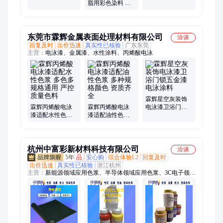
漆色浆 滴胶用彩
脂用彩色染料 地
色着色剂
坪漆用着色剂
东莞市霖辉金属表面处理材料有限公司
洽谈
回复及时
出价迅速
真实性已核验
广东东莞
主营：
电泳漆、金属漆、水性涂料、丙烯酸电泳
霖辉星空灰装饰
霖辉丙烯酸电泳
霖辉丙烯酸电泳
电泳漆卫浴门锁
漆适配水性色浆
漆适配油性色浆
五金漆电泳涂料
多色多规格通用
多种规格颜色 资
严控质量色料
质齐全
杭州中富彩新材料科技有限公司
洽谈
5年
品
安心购
综合体验L2
回复及时
出价迅速
真实性已核验
浙江杭州
主营：
新能源领域应用色浆、半导体领域应用色浆、3C电子领域
应用色浆、光固化UV色浆、胶粘剂领域应用色浆、聚氨酯发泡
应用色浆、涂布领域应用色浆、胶带保护膜色浆/油墨、增塑剂
色浆、氟碳色浆、发泡色浆、导电色浆、遮光色浆、密封胶色
浆、3D打印树脂、塑料制品用色油