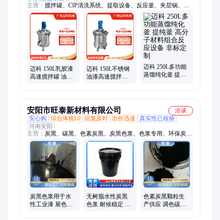
主营：
搅拌罐、CIP清洗系统、提取设备、反应釜、夹层锅、杀
菌机、粉体混合设备、反渗透水处理设备、储罐、真空浓缩设
备、真空乳化机、蒸馏釜、过滤设备
迈科 250L多功能
迈科 150L乳胶漆
迈科 150L不锈钢
蒸馏纯化釜 提纯
高速搅拌罐 油墨
油漆高速搅拌罐
釜 高分子材料组
搅拌设备 混合分
乳液面霜剪切混
合反应设备 非标
散罐 色浆混合设
合罐 搅拌设备定
定制
备
制
安阳市旺泰新材料有限公司
洽谈
安心购
综合体验L0
回复及时
出价迅速
真实性已核验
河南安阳
主营：
炭黑、碳黑、色素炭黑、炭黑色浆、色浆专用、环保炭
黑、水性炭黑、静电用导电碳黑、建材炭黑、导电炭黑、特种炭
黑、粉末炭黑、工业炭黑、国标炭黑、工业涂料、环氧树脂、砂
浆水泥、旺泰炭黑、黑色颜料、着色颜料、黑色粉末、超细炭
黑、1000 目炭黑、建筑炭黑、水性涂料
炭黑色浆用于水
无树脂水性炭黑
色素炭黑颗粒生
性工业漆 展色强
色浆 耐候稳定 适
产供应 调色碳黑
稳定色泽 高固含
配建筑漆艺术漆
底漆用易分散高
碳黑液体浆料
调色使用
遮盖 高着色黑颜