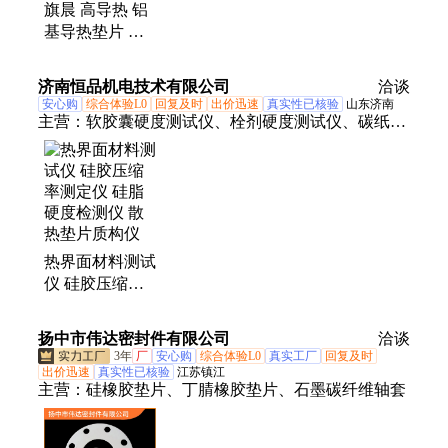
旗晨 高导热 铝
基导热垫片 无
害 导热界面 铝
合金锭
济南恒品机电技术有限公司
洽谈
安心购
综合体验L0
回复及时
出价迅速
真实性已核验
山东济南
主营：
软胶囊硬度测试仪、栓剂硬度测试仪、碳纸电
阻率测试仪、散热垫片压缩率测试仪、凝胶强度测试
仪、颗粒抗压强度测试仪、鱼糜弹性测试仪、质构
仪、果蔬硬度测试仪、方糖硬度测试仪、苹果表皮穿
刺强度测试仪、面制品物性分析仪、豆制品物性分析
仪、单颗粒抗压强度测试仪、颗粒强度仪、蛋壳强度
热界面材料测试
测试仪、凹陷度试验机、残余凹陷度试验机、凝冻强
仪 硅胶压缩率
度仪、脆性测试仪、抗弯强度测试仪、碳纸拉伸试验
测定仪 硅脂硬
机、环形初粘力测试仪、探头初粘力测试仪、嫩度测
度检测仪 散热
试仪、系水力测试仪
扬中市伟达密封件有限公司
洽谈
垫片质构仪
3年
厂
安心购
综合体验L0
真实工厂
回复及时
出价迅速
真实性已核验
江苏镇江
主营：
硅橡胶垫片、丁腈橡胶垫片、石墨碳纤维轴套