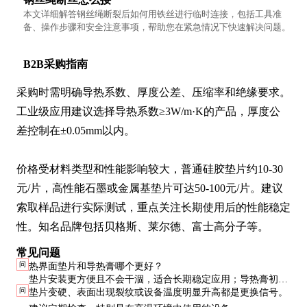
本文详细解答钢丝绳断裂后如何用铁丝进行临时连接，包括工具准
备、操作步骤和安全注意事项，帮助您在紧急情况下快速解决问题。
B2B采购指南
采购时需明确导热系数、厚度公差、压缩率和绝缘要求。
工业级应用建议选择导热系数≥3W/m·K的产品，厚度公
差控制在±0.05mm以内。

价格受材料类型和性能影响较大，普通硅胶垫片约10-30
元/片，高性能石墨或金属基垫片可达50-100元/片。建议
索取样品进行实际测试，重点关注长期使用后的性能稳定
性。知名品牌包括贝格斯、莱尔德、富士高分子等。
常见问题
问
热界面垫片和导热膏哪个更好？
垫片安装更方便且不会干涸，适合长期稳定应用；导热膏初始
问
垫片变硬、表面出现裂纹或设备温度明显升高都是更换信号。
热阻更低，适合对散热要求极高的场景。实际选择需考虑具体
应用条件。