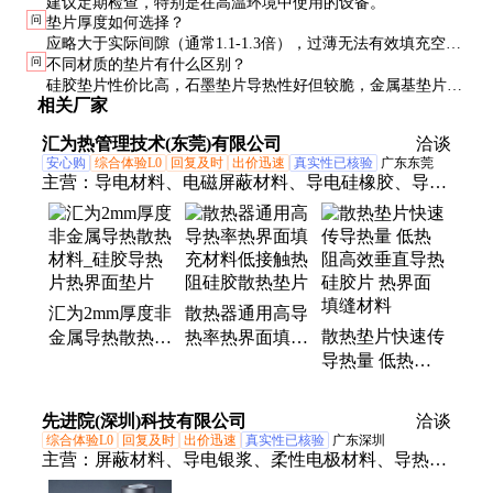
建议定期检查，特别是在高温环境中使用的设备。
问
垫片厚度如何选择？
应略大于实际间隙（通常1.1-1.3倍），过薄无法有效填充空
问
不同材质的垫片有什么区别？
隙，过厚会增加热阻。测量实际间隙是选择厚度的关键。
硅胶垫片性价比高，石墨垫片导热性好但较脆，金属基垫片导
相关厂家
热最佳但需注意绝缘。选择时需平衡性能、成本和安装要求。
汇为热管理技术(东莞)有限公司
洽谈
安心购
综合体验L0
回复及时
出价迅速
真实性已核验
广东东莞
主营：
导电材料、电磁屏蔽材料、导电硅橡胶、导热
材料、导热垫片、导热硅胶、散热产品、导热胶带、
散热片、散热硅胶、粉色导热垫片、低密度导热垫
片、灰色导热填充垫、散热硅胶垫、绝缘垫片、热缓
冲垫片、高导热柔性缓冲垫、高效散热垫片、导热硅
汇为2mm厚度非
散热器通用高导
胶垫、绿色导热垫片、黑色导热垫、聚酰亚胺夹层导
散热垫片快速传
金属导热散热材
热率热界面填充
热片、复合型PI导热垫片、HW-G200导热垫、导电泡
导热量 低热阻
料_硅胶导热片
材料低接触热阻
棉
高效垂直导热硅
热界面垫片
硅胶散热垫片
胶片 热界面填
先进院(深圳)科技有限公司
洽谈
缝材料
综合体验L0
回复及时
出价迅速
真实性已核验
广东深圳
主营：
屏蔽材料、导电银浆、柔性电极材料、导热材
料、导热相变材料、导电银胶、金浆、导电橡胶、镀