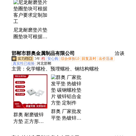
片、尼龙垫片、尼龙轮、密封圈、密封件、聚四氟、
peek护套、peek轴套、peek衬套、peek齿轮、peek注
塑、塑料衬套、白色实心、槽轮尼龙、尼龙链网、塑
料配件、注塑抗压、尼龙叉车、制品注塑、尼龙脚
尼龙耐磨垫片垫
轮、耐温塑料
圈垫块可根据客
户要求定制加工
邯郸市群奥金属制品有限公司
洽谈
5年
档
安心购
综合体验L0
回复及时
出价迅速
真实性已核验
河北邯郸
主营：
化学螺栓、预埋螺栓、钢结构螺栓
群奥 厂家批发
群奥 耐磨镀锌
平垫 热镀锌垫
方垫 正方形平
碳钢螺栓垫片
垫 热镀锌四方
镀锌铝合金方垫
斜垫圈幕墙用加