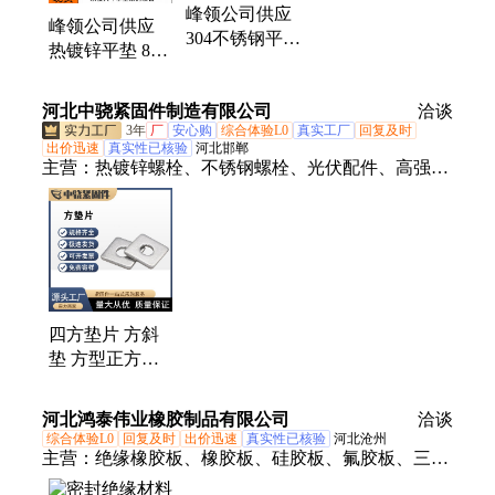
峰领公司供应
峰领公司供应
304不锈钢平垫
热镀锌平垫 8级
热镀锌 加大加
电力热浸锌垫片
厚垫圈圆片非标
光伏配件加大
河北中骁紧固件制造有限公司
垫片
洽谈
m10垫圈
3年
厂
安心购
综合体验L0
真实工厂
回复及时
出价迅速
真实性已核验
河北邯郸
主营：
热镀锌螺栓、不锈钢螺栓、光伏配件、高强度
螺栓
四方垫片 方斜
垫 方型正方形
平垫 现货热镀
锌方垫 片可定
河北鸿泰伟业橡胶制品有限公司
洽谈
制
综合体验L0
回复及时
出价迅速
真实性已核验
河北沧州
主营：
绝缘橡胶板、橡胶板、硅胶板、氟胶板、三防
布、pvc软板、橡塑板、防火布、硅酸铝、阻火包、