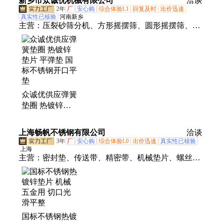
新乡市众诚优机械有限公司
洽谈
2年
厂
安心购
综合体验L1
回复及时
出价迅速
真实性已核验
河南新乡
主营：
压裂砂筛分机、方形摇摆筛、圆形摇摆筛、镀
锌垫片、直线振动筛、气流筛、概率筛、脱水筛
众诚优供应弹簧
垫圈 热镀锌垫
片 平弹垫 国标
不锈钢开口平垫
上海畅帆不锈钢有限公司
洽谈
3年
厂
安心购
综合体验L0
出价迅速
真实性已核验
上海
主营：
密封垫、传送带、精密带、机械垫片、螺丝垫
片、开口垫片、热扎钢带、金属垫片、防滑垫片、输
送带、合金带、提升机、锈钢带、缠绕垫、法兰密
封、合金板材、环形钢带、精密仪器、分条钢带、工
业锅炉、压力设备、打孔钢带、冷轧板材、仪表仪
国标不锈钢热镀
器、软磁合金