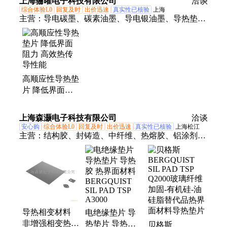
上海骊曜电子科技有限公司
洽谈
片
综合体验L0
回复及时
出价迅速
真实性已核验
上海
主营：
导电碳墨、碳素油墨、导电银油墨、导热垫
片、导电电银油墨、银浆、环氧树脂胶
高顺应性导热垫
片 降低界面阻
力 高效热传导
性能
上海森灏电子科技有限公司
洽谈
安心购
综合体验L0
回复及时
出价迅速
真实性已核验
上海松江
主营：
结构胶、封铸造、中纤维、热熔胶、铝涂剂、
快干胶、聚氨酯、板复合、集装箱、洗衣机、胶粘
接、过滤器、乐泰c5-a、螺纹锁固、齿轮螺丝、材料
粘接、汉高乐泰、元件胶水、专用双组、刚性泡沫、
loctiteaa326、风能船舶、乐泰480瞬、灌封涂层、装箱
建筑
导热相变材料
电绝缘垫片 导
非增强相变热界
热垫片 导热胶
贝格斯