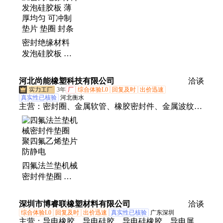
防火包、四氟板、加布胶板、聚氨酯板、吸音棉、防
火涂料、防火堵料、玻璃棉板、塑料板条、橡塑保温
板、玻璃棉卷毡、环氧树脂板
密封绝缘材料
发泡硅胶板 薄
厚均匀 可冲制
垫片 垫圈 封条
河北尚能橡塑科技有限公司
洽谈
3年
厂
综合体验L0
回复及时
出价迅速
真实性已核验
河北衡水
主营：
密封圈、金属软管、橡胶密封件、金属波纹
管、防尘密封硅胶圈
四氟法兰垫机械
密封件垫圈 聚
四氟乙烯垫片
防静电
深圳市博睿联橡塑材料有限公司
洽谈
综合体验L0
回复及时
出价迅速
真实性已核验
广东深圳
主营：
导电橡胶、导电硅胶、导电硅橡胶、导电屏蔽