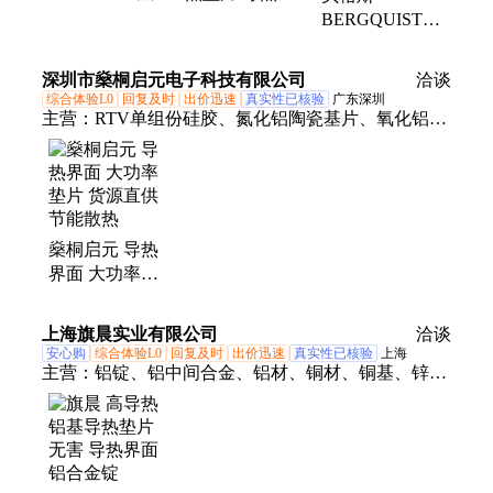
面材料 导热垫
热界面材料
BERGQUIST
片 BERGQUIST
BERGQUIST
SIL PAD TSP
HI FLOW THF
SIL PAD TSP
Q2000玻璃纤维
深圳市燊桐启元电子科技有限公司
洽谈
3500U
A3000
加固-有机硅-油
综合体验L0
回复及时
出价迅速
真实性已核验
广东深圳
硅脂替代品热界
主营：
RTV单组份硅胶、氮化铝陶瓷基片、氧化铝陶
面材料导热垫片
瓷基片、超高导热硅胶片、高导热硅胶片、导热硅
脂、高导热硅胶灌封胶、导热矽胶绝缘布、高导热凝
胶、高性能相变导热片、高导热相变陶瓷片、相变导
热片、导热矽胶布、导热硅胶片、导热硅胶灌封胶、
燊桐启元 导热
导热脂、陶瓷异形结构件、氧化铝陶瓷异形件、氧化
界面 大功率垫
铝陶瓷、双组份凝胶、氮化铝陶瓷异形件、氮化铝陶
片 货源直供 节
瓷片、单组份RTV硅胶、单组份凝胶、氧化铝陶瓷片
能散热
上海旗晨实业有限公司
洽谈
安心购
综合体验L0
回复及时
出价迅速
真实性已核验
上海
主营：
铝锭、铝中间合金、铝材、铜材、铜基、锌合
金