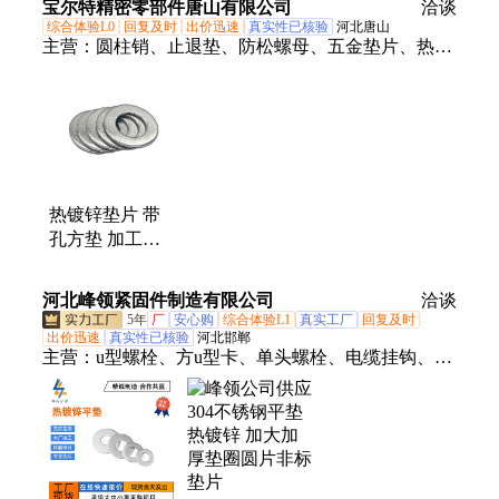
宝尔特精密零部件唐山有限公司
定制件
洽谈
厚方斜垫片
综合体验L0
回复及时
出价迅速
真实性已核验
河北唐山
主营：
圆柱销、止退垫、防松螺母、五金垫片、热镀
锌垫片、销轴卡簧、膨胀螺丝、轴承卡簧、镀锌丝
杠、螺纹丝棒、薄头螺钉、开口挡圈、尼龙螺母、膨
胀螺栓、吊环螺栓、花篮螺栓、弹性挡圈、工业齿
条、法兰螺母、轴用卡簧、碳钢螺丝、六角铜螺母、
不锈钢平键、不锈钢牙条、钢丝绳卡头
热镀锌垫片 带
孔方垫 加工异
型四方平垫 资
质齐全
河北峰领紧固件制造有限公司
洽谈
5年
厂
安心购
综合体验L1
真实工厂
回复及时
出价迅速
真实性已核验
河北邯郸
主营：
u型螺栓、方u型卡、单头螺栓、电缆挂钩、精
轧垫板、异形钩子、9字地脚螺栓、高强度地脚螺
栓、地脚螺栓、预埋钢板、双头螺栓、电缆支架、角
钢支架、钻尾丝