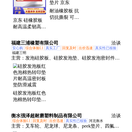
耐油橡胶板 抗
切抗撕裂 可用
京东 硅橡胶板
于垫圈密封件垫
耐高温柔韧高弹
片 京东
可做垫圈垫片按
需生产规格多样
福建三浦橡塑有限公司
洽谈
安心购
综合体验L1
真实工厂
回复及时
出价迅速
真实性已核验
福建三明
主营：
发泡硅胶板、硅胶发泡垫、硅胶发泡密封件、
热转印板、硅胶垫、硅胶泡棉、硅胶发泡板卷材、硅
胶海绵、耐高温防滑垫
硅胶发泡板红色
泡棉热转印垫片
耐高温密封板垫
防滑减震
衡水强泽超耐磨塑料制品有限公司
洽谈
综合体验L1
回复及时
出价迅速
真实性已核验
河北衡水
主营：
叉车轮、尼龙球、尼龙条、peek垫片、四氟垫