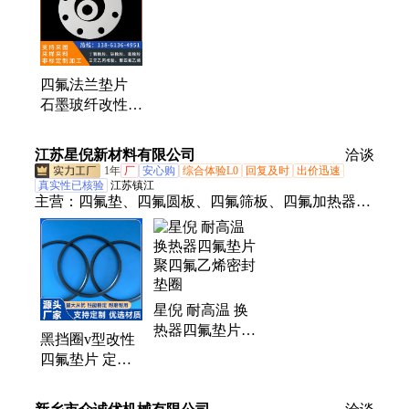
四氟法兰垫片
石墨玻纤改性聚
四氟乙烯垫圈
PTFE铁氟龙密
江苏星倪新材料有限公司
洽谈
封垫
1年
厂
安心购
综合体验L0
回复及时
出价迅速
真实性已核验
江苏镇江
主营：
四氟垫、四氟圆板、四氟筛板、四氟加热器、
氢能源垫片、四氟法兰垫片、改性四氟垫片、密封垫
片、四氟轴套、四氟刮板、光伏配件、蓝色四氟板、
四氟密封环、聚四氟乙烯、反应炉配件、四氟模压
板、改性四氟管、食品设备配件、四氟异型加工件、
星倪 耐高温 换
四氟非标加工件、四氟加工件、单晶硅反应炉光伏、
热器四氟垫片
铁氟龙板块、PTFE铁氟龙密封、TFE四氟密封圈
黑挡圈v型改性
聚四氟乙烯密封
四氟垫片 定做
垫圈
任意尺寸垫圈
严选材料