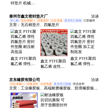
锌垫片 机械五
金用 切口光滑
平整
泰州市鑫文密封垫片厂
洽谈
安心购
综合体验L1
回复及时
出价迅速
真实性已核验
江苏扬州
主营：
无石棉垫片、四氟垫片
鑫文 PTFE聚四
鑫文 PTFE聚四
鑫文 PTFE聚四
氟乙烯 弹性四
氟乙烯 弹性四
氟乙烯 改性膨
氟垫片 密封件
氟垫片 密封件
体四氟垫片 O型
垫圈 耐压耐高
垫圈 加工定制
垫圈 耐酸碱腐
京东橡胶有限公司
低温
批发
洽谈
蚀
综合体验L1
回复及时
出价迅速
真实性已核验
河北沧州
主营：
工业橡胶板、高端耐磨橡胶板、防滑橡胶板、
花纹橡胶板