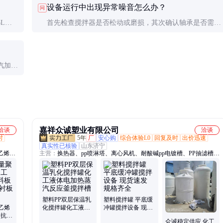
设备运行中出现异常噪音怎么办？
问
虑，必要时可进行小试。
L不
首先检查搅拌器是否松动或磨损，其次确认轴承是否需要
性质给
润滑或更换。若问题持续，建议停机检查以避免进一步损
坏设备。
汽加热
高，导
嘉祥众诚塑业有限公司
洽谈
洽谈
时
5年
厂
安心购
综合体验L0
回复及时
出价迅速
真实性已核验
山东济宁
乙烯
主营：
换热器、pp喷淋塔、离心风机、耐酸碱pp电镀槽、PP抽滤槽、
乙烯煤
真空机组、石墨冷凝器、pp立式缠绕罐、废气处理设备、无缝焊接pp
胶板、
储罐、PP真空计量罐、PP喷淋塔、PP真空机组
管、尼
Pe板
塑料PP双层保温乳
塑料搅拌罐 平底缓
乙烯
化搅拌罐化工液体
冲罐搅拌设备 现货
磨抗压
电加热蒸汽反应釜
速发 规格齐全
众诚稳定供应 化工