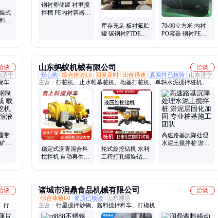
钢衬塑储罐 衬里搅
螺旋式
拌槽 PE内衬容器
混料罐
加厚保温化工罐
库存充足 板衬氟贮
70-90立方米 内衬
轮传动
罐 碳钢衬PTDE贮
PO容器 钢衬PE反
存罐 混酸罐
应釜 聚乙烯防腐搅
拌槽
山东蚂蚁机械有限公司
洽谈
洽谈
东济宁
安心购
综合体验L0
回复及时
出价迅速
真实性已核验
山东济宁
罐车、
主营：
打桩机、止水帷幕桩机、地基打桩机、单轴水泥搅拌桩机、三
车挖、
轴水泥搅拌桩机、三轴搅拌桩机、水泥搅拌桩机、双轴水泥搅拌桩
机、水泥土搅拌桩机、水陆两栖底盘、淤泥清理设备、浮筒平台、水
陆挖掘机、挖机浮箱
履带
高速路基沉降处理
重矿山
水泥土搅拌桩 淤泥
稳定式沥青混合料
轮式旋挖钻机 水利
 左右
层固化加固 专业桩
搅拌机 自动再生料
工程打孔螺旋钻设
基施工团队
拌和机 保温式固定
备 液压大孔径钻钻
坑槽就地修补
孔机
诸城市润鼎食品机械有限公司
洽谈
洽谈
综合体验L0
资质已核验
山东潍坊
、行星
主营：
行星搅拌炒锅、酱料搅拌料车、打椒机
格、电