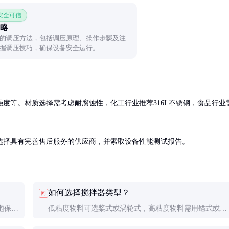
 安全可信
略
的调压方法，包括调压原理、操作步骤及注
握调压技巧，确保设备安全运行。
度等。材质选择需考虑耐腐蚀性，化工行业推荐316L不锈钢，食品行业
选择具有完善售后服务的供应商，并索取设备性能测试报告。
如何选择搅拌器类型？
问
泡保温
低粘度物料可选桨式或涡轮式，高粘度物料需用锚式或螺
温度
旋式。具体选择需结合物料特性、混合要求及功耗综合考