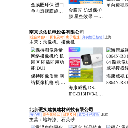
金膜匠环保 进口
单向透视膜
金膜匠 防爆保护
单向透视膜施工
外观 规格
膜 星空效果 一站
保持室内温度稳
工包料
式服务 生产厂家
定 别墅园区 包工
包料
南京龙佑机电设备有限公司
综合体验L1
回复及时
出价迅速
真实性已核验
上海
主营：
录像机、摄像机
保持图像质量‌ 网
海康威视 D
络摄像机枪 机 园
8864N-R8
海康威视 DS-
区 即插即用功能
64 路录像
IPC-B13HV3-LA
DUI
威视授权
室内外通用 高清
全彩夜视摄像
北京硬实建筑建材科技有限公司
安心购
综合体验L0
回复及时
真实性已核验
北京
主营：
地坪漆、石英砂