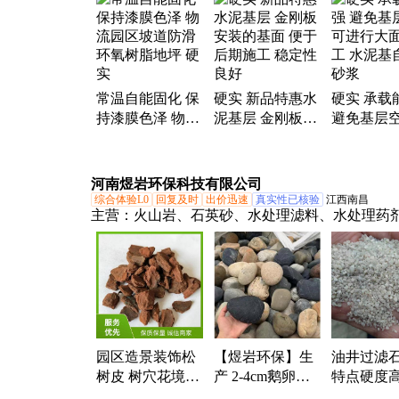
常温自能固化 保
硬实 新品特惠水
硬实 承载
持漆膜色泽 物流
泥基层 金刚板安
避免基层空
园区坡道防滑 环
装的基面 便于后
进行大面
氧树脂地坪 硬实
期施工 稳定性良
水泥基自
好
浆
河南煜岩环保科技有限公司
综合体验L0
回复及时
出价迅速
真实性已核验
江西南昌
主营：
火山岩、石英砂、水处理滤料、水处理药
园区造景装饰松
【煜岩环保】生
油井过滤
树皮 树穴花境景
产 2-4cm鹅卵石
特点硬度
观园艺松鳞保持
河道治理白色 货
70-120