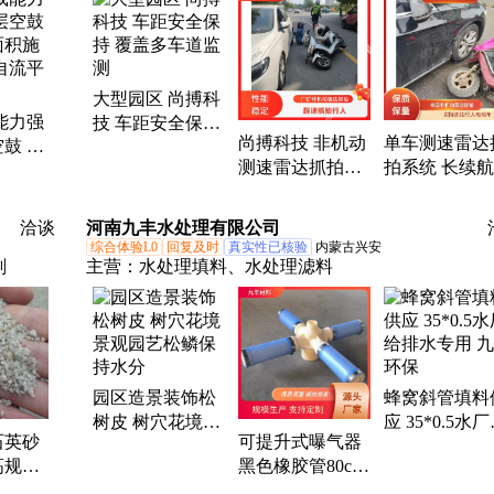
大型园区 尚搏科
能力强
技 车距安全保持
尚搏科技 非机动
单车测速雷达
鼓 可
覆盖多车道监测
测速雷达抓拍系
拍系统 长续
积施工
统 远程监控能力
定性 学校 尚
流平砂
促进文明驾驶
技 速度监测仪
洽谈
河南九丰水处理有限公司
综合体验L0
回复及时
真实性已核验
内蒙古兴安
剂
主营：
水处理填料、水处理滤料
园区造景装饰松
蜂窝斜管填料
树皮 树穴花境景
应 35*0.5水
石英砂
可提升式曝气器
观园艺松鳞保持
排水专用 九
高规格
黑色橡胶管80cm
水分
保
目煜岩矿
长度可定制作 增