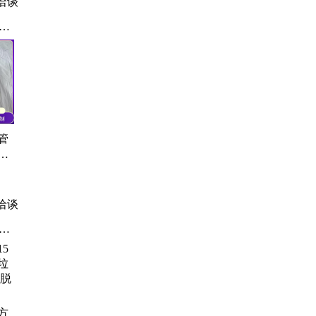
洽谈
管
集
冻秋
裂
洽谈
餐
清
方