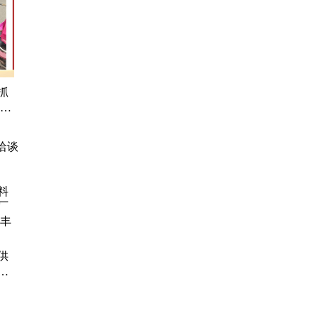
抓
航稳
搏科
洽谈
供
厂给
丰环