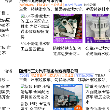
洽谈
泊头市龙博商贸有限公司
丰
综合体验L0
回复及时
出价迅速
真实性已核验
河北沧州
主营：
铸铁泄水管、桥梁铸铁泄水管、桥梁铸铁排水
护栏、
管、不锈钢泄水管、PVC泄水管
、黄金
栏、黄
路护
304不锈钢泄水管
供应 市
防撞铸铁支架 河
公路PVC泄水
工业园区管道排
 不易
道岸边安全防护
采光顶雨水收
水 内壁不结垢通
保持外
设施 结构简约维
排放 低温耐
水保持顺畅 龙博
 可施
护简单省心 龙博
冬季节不易开
龙博
洽谈
随州市王力汽车装备制造有限公司
安心购
综合体验L0
回复及时
出价迅速
真实性已核验
宁夏银川
磨砂
主营：
压缩垃圾车、勾臂垃圾车、移动压缩垃圾站、
厨垃圾车、环卫车、洒水车、绿化喷洒车、抑尘车、
扫车、专用汽车
新款 16吨 压缩清
 窗户
重汽汕德卡15
运车 全国配送 保