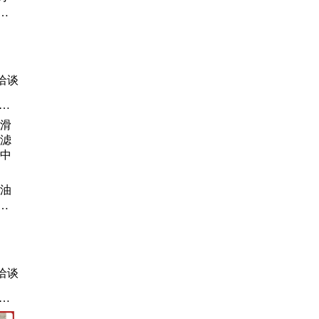
圾
脱水
洽谈
大
、
尘
滑油
油
中水
洽谈