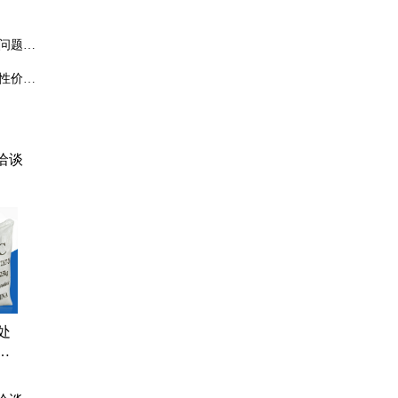
问题需
。
性价比
维护比
洽谈
处
电
水
5九