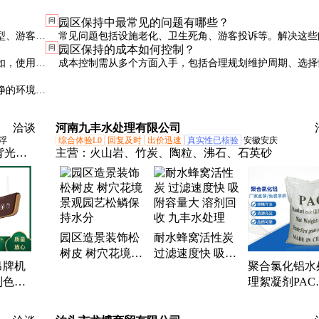
问
园区保持中最常见的问题有哪些？
型、游客流
常见问题包括设施老化、卫生死角、游客投诉等。解决这些
问
园区保持的成本如何控制？
定期评估效
要及时响应和系统化的管理措施，如定期检查、员工培训等
如，使用自
成本控制需从多个方面入手，包括合理规划维护周期、选择
成本并提高
高的设备和材料、优化人力资源配置等。长期来看，预防性
净的环境、
事后修复更经济。
素。
洽谈
河南九丰水处理有限公司
浮
综合体验L0
回复及时
出价迅速
真实性已核验
安徽安庆
背光
主营：
火山岩、竹炭、陶粒、沸石、石英砂
灯箱、
园区造景装饰松
耐水蜂窝活性炭
树皮 树穴花境景
过滤速度快 吸附
吊牌机
聚合氯化铝水
观园艺松鳞保持
容量大 溶剂回收
制色彩
理絮凝剂PAC
水分
九丰水处理
九泽
厂自来水厂污
絮凝货号3-54