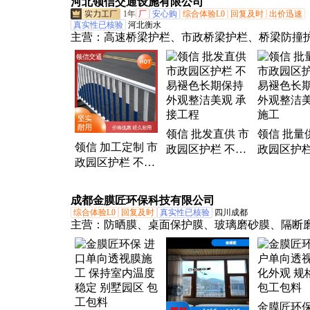
河北领信交通设施有限公司
1年
厂
安心购
综合体验L0
回复及时
出价迅速
真实性已核验
河北衡水
主营：
高速桥梁护栏、市政桥梁护栏、桥梁防撞
市政园区护栏、河道桥梁护栏、高架桥防撞护栏
市政护栏、公路护栏、京式防护栏、莲花金色护
金交通护栏、京式机非护栏、交通护栏、市政道
栏、围墙护栏、铝艺围墙护栏
领信 批发直供 市
领信 批量
领信 加工定制 市
政园区护栏 不易
政园区护栏
政园区护栏 不易
褪色长期保持外
褪色长期
褪色长期保持外
观整洁美观 承接
观整洁美观
观整洁美观 厂家
工程
工
成都金膜匠环保科技有限公司
直发
综合体验L0
回复及时
真实性已核验
四川成都
主营：
防晒膜、桌面保护膜、玻璃磨砂膜、隔断
膜、木纹膜
金膜匠环保