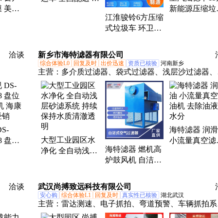
 美化
新能源压缩垃
持园区无垃圾
江淮骏铃6方压缩
齐全 包
车 轻度垃圾
式垃圾车 环卫生
活垃圾清运车 全
自动控制
洽谈
新乡市海特滤器有限公司
综合体验L0
回复及时
出价迅速
资质已核验
河南新乡
主营：
多介质过滤器、袋式过滤器、浅层沙过滤器、
流量水滤芯、保安过滤器、石英砂过滤器、滤筒除尘
器、自洁式空气过滤器、锰砂过滤器、活性炭过滤器
自清洗过滤器、反冲洗过滤器、保安过滤器滤芯、沙
过滤机组、箱式除尘过滤器、初中高效板框过滤器
S-
海特滤器 润
大型工业园区水
 8 盘位
小流量真空滤
海特滤器 燃机高
净化 全自动浅层
机 海康
机 去除油液
炉鼓风机 自洁式
砂滤系统 持续保
经销
分
空气过滤器 可非
持水质清澈透明
标定制
洽谈
武汉尚搏致远科技有限公司
安心购
综合体验L1
回复及时
真实性已核验
湖北武汉
主营：
雷达测速、电子抓拍、弯道预警、车辆抓拍系
统、测速信息LED反馈屏、交通补光灯