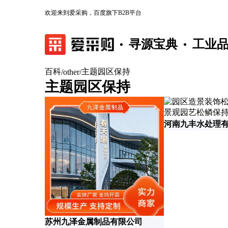
欢迎来到爱采购，百度旗下B2B平台
寻源宝典
工业
百科
主题园区保持
/
other
/
主题园区保持
河南九丰水处理
苏州九泽金属制品有限公司