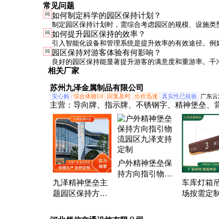
常见问题
问
如何制定科学的园区保持计划？
制定园区保持计划时，需综合考虑园区的规模、设施类
问
如何提升园区保持的效率？
量等因素。建议分阶段实施，优先处理高风险区域，并
引入智能化设备和管理系统是提升效率的有效途径。例
问
园区保持对游客体验有何影响？
果进行调整。
动清洁机器人、物联网监控系统等，可以大幅减少人力
良好的园区保持能显著提升游客的满意度和重游率。干
相关厂家
工作质量。
完好的设施和优质的服务，都是游客评价园区的重要因
苏州九泽金属制品有限公司
安心购
综合体验L0
回复及时
出价迅速
真实性已核验
广东云
主营：
导向牌、指示牌、不锈钢字、精神堡垒、
字、仿古铜字、宣传栏、景观雕塑、廊架、吊牌
景观字
户外精神堡垒保
持方向指引物流
九泽精神堡垒主
车库灯箱
园区九泽支持定
题园区保持方向
场按需定
制
指引厂家直供
鲜艳夺目