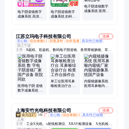
治疗仪、前列腺治疗仪、经颅多普勒分析仪、经颅磁刺激仪
电子阴道镜数字
成像系统 医用厂
电子阴道镜救字
电子阴道镜救字
家专业相机云台
成像系统 高清妇
成像系统 妇科宫
结构 装机指导
科宫颈疾病内窥
颈数码检查 阴道
检查 筛查设备 厂
检测 厂家
家
江苏立玛电子科技有限公司
洽谈
安心购
综合体验L1
回复及时
出价迅速
真实性已核验
浙江宁波
主营：
B超机、彩超机、数码电子阴道镜、兽用胃镜肠镜、耳鼻
喉诊疗椅、医用彩超机、医用臭氧治疗仪、妇科臭氧治疗仪、耳
鼻喉综合治疗台、耳鼻喉内窥镜、耳鼻喉综合诊疗台、兽用小动
物B超机、动态血压-动态心电、骨密度检测仪、前列腺治疗仪、
精子分析仪、经颅多普勒血流分析仪、乳腺治疗仪、产后盆底肌
康复治疗仪、超短波治疗仪、空气波压力综合治疗仪、可视喉
镜、经颅磁刺激仪、多参数监护仪、电灼光能温热治疗仪
单工位医用耳鼻
内窥镜摄像系统
医用电子阴 道镜
喉检查治疗台 耳
医用耳鼻喉内窥
数字成像系统 数
鼻喉综合诊疗台
镜厂家 内窥镜摄
字电 子阴道镜厂
检查工作台操作
像系统国产设备
家 国产设备 医院
台
同款
上海安竹光电科技有限公司
洽谈
5年
厂
安心购
综合体验L1
真实性已核验
上海
主营：
工业X光机、x射线检测仪、XRAY检测设备、X光机检测