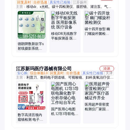
回复及时
出价迅速
真实性已核验
江苏扬州
主营：
移动dr、x光机、碳十四检测仪、腹腔镜、灌注泵、气腹
机、骨密度仪、婴儿保温箱、婴儿辐射台、抢救台、内窥镜、彩
超、掌上b超、眼压计、听力计 隔音室、碳十四、视力筛查仪、
便携dr、碳十三检测仪、双立柱、DR、医用内窥镜摄像机、医
用摄影架、双立柱x光机、碎石机
碳十四开放型 幽
移动DR无线数字
门螺旋杆菌检测
平板探测器 医用
仪
影像系统 医疗设
德朗牌数新款字x
备
射线摄影系统厂
家 精准成像技术
医院用
江苏新玛医疗器械有限公司
洽谈
安心购
综合体验L0
回复及时
出价迅速
真实性已核验
天津
主营：
利普刀、数码电子阴道镜、可视喉镜、妇科臭氧治疗仪、
乳腺治疗仪、脑电图检测仪、脉冲盆底康复仪、微波治疗仪、心
电图机、动态血压监测仪、彩超机、B超机、动态心电、红光治
疗仪、精子质量分析系统、前列腺治疗仪、经颅磁刺激仪、短波
治疗仪、电灼光治疗仪、经颅多普勒、电动检查椅、超声骨密度
仪、旋磁光子热疗仪、内窥镜摄像系统、盆腔炎治疗仪
医用超声骨密度
国产医用心电图
检测仪厂家国产
机 12导3导联电脑
医疗器械证件齐
数字高清宫颈内
化数字分析存储
全
窥镜检测 电子阴
心电工作站台车
道镜数 字成像系
式
统 医用设备