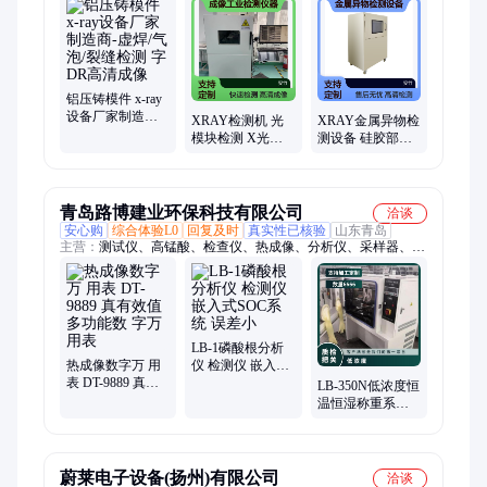
机、X光异物检测设备、DR平板探测器、工业X射线检测机、无
损非探伤检测、无损检测机、手提式X射线机、便携式X射线
机、小型X射线检测机、X射线异物检测设备、携带式X射线
机、Xray检测、手提式平板探测器、X光机异物检测、X光机、
X射线机、异物检测机、动物X射线机、食品X射线检测、X光检
测、X射线探伤检测、X光机透视仪
铝压铸模件 x-ray
设备厂家制造商-
XRAY检测机 光
XRAY金属异物检
虚焊/气泡/裂缝检
模块检测 X光检
测设备 硅胶部件
测 字DR高清成像
测设备 高分辨率
内结构测试 产品
成像工业检测仪
瑕疵材料和缺陷
器厂家
类型
青岛路博建业环保科技有限公司
洽谈
安心购
综合体验L0
回复及时
真实性已核验
山东青岛
主营：
测试仪、高锰酸、检查仪、热成像、分析仪、采样器、消
解器、报警仪、检测箱、能谱仪、回流管、抽滤仪、测量仪、检
测仪、均质器、培养箱、风速仪、测氡仪、蒸馏仪、回流仪、露
点仪、黑度仪、测定仪、传感器、隔离箱、剂量仪
LB-1磷酸根分析
热成像数字万 用
仪 检测仪 嵌入式
表 DT-9889 真有
SOC系统 误差小
LB-350N低浓度恒
效值多功能数 字
温恒湿称重系统
万用表
颗粒物重量法固
定污染源废气
蔚莱电子设备(扬州)有限公司
洽谈