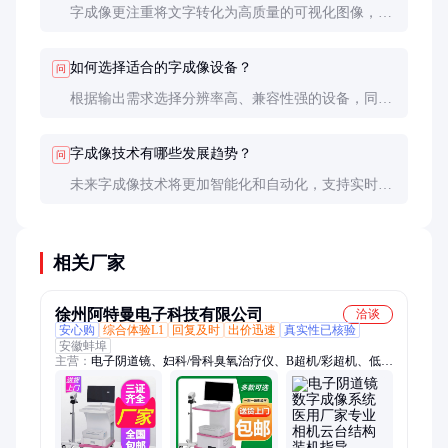
字成像更注重将文字转化为高质量的可视化图像，支
持更多编辑和排版功能，而普通打印主要是将文本直
接输出到纸张上。
如何选择适合的字成像设备？
问
根据输出需求选择分辨率高、兼容性强的设备，同时
考虑预算和售后服务。专业用户可选择高端设备，普
通用户则适合入门级产品。
字成像技术有哪些发展趋势？
问
未来字成像技术将更加智能化和自动化，支持实时编
辑和云端协作，同时分辨率和处理速度也会进一步提
升。
相关厂家
徐州阿特曼电子科技有限公司
洽谈
安心购
综合体验L1
回复及时
出价迅速
真实性已核验
安徽蚌埠
主营：
电子阴道镜、妇科/骨科臭氧治疗仪、B超机/彩超机、低温
等离子消融仪、心电图机、大自血臭氧、微波治疗仪、耳鼻喉检
查治疗台、内窥镜、利普刀、动态心电、动态血压、监护仪、红
光治疗仪、脑电图机、乳腺治疗仪、骨密度分析仪、产后盆底康
复治疗仪、盆腔炎治疗仪、可视喉镜、精子分析仪、空气波压力