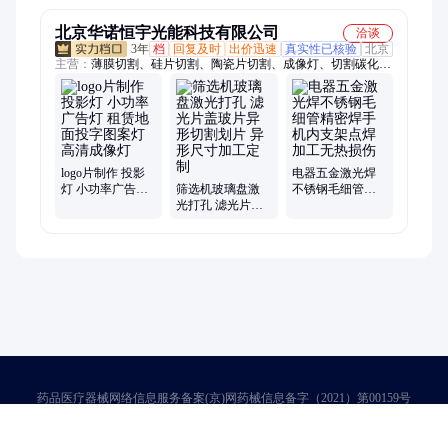
北京华诺恒宇光能科技有限公司
洽谈
3年
档
回复及时
出价迅速
真实性已核验
北京
主营：
薄膜切割、硅片切割、陶瓷片切割、成像灯、切割碳化
硅、金属板、像阑片、遮光片、微孔片 针孔片、冲压件、石英
窗口片、仪器仪表、实验光栅、加工薄膜、定制狭缝片、不锈钢
片、微孔片、光阑叶片、PI垫片、超薄垫片、金属掩膜版、消光
发黑光阑、叉指电极、玻璃奖杯
logo片制作 投影
电器五金激光焊
灯 小功率广告灯
筛选机玻璃盘激
不锈钢毛细管精
租赁地面投字图
光打孔 滤光片盖
密焊手机内支架
案灯 高清成像灯
玻片异形切割划
点焊加工无热损
片 异形尺寸加工
伤
定制
药品医疗器械网络信息服务备案(京)网药械信息备字（2021）第00159号
京ICP证030173号
京公网安备11000002000001号