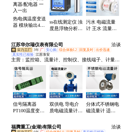
测器、检测仪、自来水、压力表、液位计
热电偶温度变送
ss在线测定仪 浊
污水 电磁流量
器 模块输出4-
度悬浮物分析仪
计 王水 流量计
20mA 信号隔离
浊度分析仪表
稀酸 LDG-SIN
器/配电器 一入
环保冶金
江苏华尔瑞仪表有限公司
一出
洽谈
3年
厂
安心购
综合体验L2
回复及时
出价迅速
真实性已核验
江苏淮安
主营：
监控箱、流量计、控制仪、接线端子、计量空
调、压力校验仪、电磁热能表、酒精传感器、智能变
送器、定制节流装置、汽油甲醇计量表、电磁热量热
能表、智能流量积算仪、废污水测试装置
信号隔离器
双供电 导电介
分体式不锈钢电
PT100温度变送
质电磁流量计
磁流量计 适用
器一进二出一进
废水泥浆纸浆防
于导电介质
一出热电偶温度
腐专用
DN100
福腾重工(金湖)有限公司
洽谈
输入