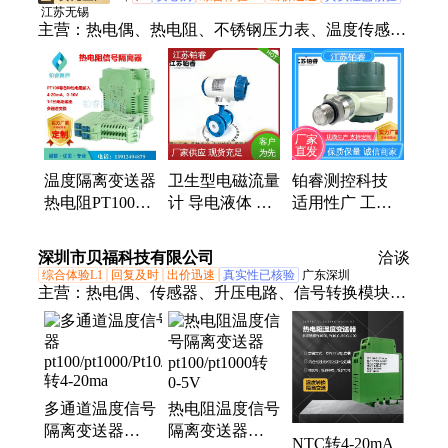
江苏无锡
主营：
热电偶、热电阻、不锈钢压力表、温度传感
器、双金属温度计、温度变送器、隔膜压力表、压力
变送器、差压变送器、压力控制器、磁翻板液位计、
雷达液位计、电磁流量计、涡街流量计、涡轮流量
计、金属管浮子流量计、旋进旋涡流量计、孔板流量
计
温度隔离变送器
卫生型电磁流量
铂睿测控科技
热电阻PT100导
计 导电液体 防
适用性广 工业
轨信号隔离器4-
腐防爆 可开专
级 一件包邮 智
20mA输出
票 铂睿
能压力显控器
深圳市贝福科技有限公司
洽谈
综合体验L1
回复及时
出价迅速
真实性已核验
广东深圳
主营：
热电偶、传感器、升压电路、信号转换模块、
采集模块、高压电源、振动分析仪、动态采集卡
多通道温度信号
热电阻温度信号
隔离变送器
隔离变送器
NTC转4-20mA