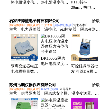
PT10转4-
热电阻温度信号
热电阻温度信号
20ma，热电阻
隔离变送器 优
隔离变送器
温度信号隔离变
质商家
Cu50/Cu100
送器 体积小 精
石家庄德堃电子科技有限公司
洽谈
度高，性能稳定
综合体验L0
回复及时
出价迅速
真实性已核验
河北石家庄
主营：
电力调整器、温控仪、pid控制器、隔离变送
器、电压电流表
DK1000G隔离
电压电流温度湿
隔离变送器电压
可控硅调节器批
度压力液位信号
电流模拟量数字
发 可选DA模拟
变送器
量温度信号输入
量输出功能 实
转换器
力厂家
苏州迅鹏仪器仪表有限公司
洽谈
综合体验L0
回复及时
真实性已核验
江苏苏州
主营：
信号隔离器、隔离式安全栅、温度变送器、电
流变送器