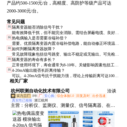
产品约500-1500元/台，高精度、高防护等级产品可达
2000-3000元/台。
常见问题
问
隔离变器能否消除信号干扰？
能有效降低干扰，但不能完全消除。需结合屏蔽电缆、良好接
问
热电偶输入是否需要冷端补偿？
地等综合措施。隔离变器主要解决接地环路和共模干扰问题。
需要。优质隔离变器内置冷端补偿电路，能自动修正环境温度
问
如何判断隔离变器故障？
对热电偶信号的影响，确保测量准确性。
常见故障现象包括信号跳变、输出不稳定或无输出。可先检查
问
隔离变器的寿命有多长？
电源，再测量输入输出信号。若输入正常但输出异常，可能变
正常使用环境下，寿命通常为8-10年。关键影响因素包括工作
器损坏。
问
4-20mA输出能否长距离传输？
温度、振动条件和电源质量。定期维护可延长使用寿命。
可以。4-20mA信号抗干扰能力强，理论上传输距离可达1000
相关厂家
米以上。实际应用中建议不超过500米，过长距离需考虑线缆
电阻影响。
杭州联测自动化技术有限公司
洽谈
8年
厂
安心购
综合体验L0
回复及时
出价迅速
真实性已核验
浙江杭州
主营：
分析仪、监测仪、测量仪、信号隔离器、在线
仪、测定仪、传感器、排水管、流量计、电导率、监
控仪、电磁流、电极orp、变送器、控制器、测试
仪、校验仪、氧探头、溶氧仪、浊度仪、探测仪、检