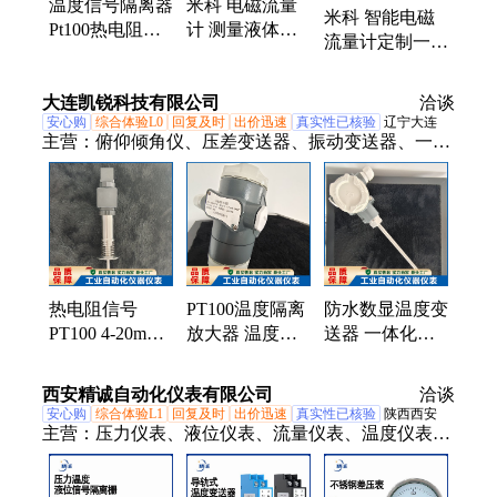
温度信号隔离器
米科 电磁流量
米科 智能电磁
Pt100热电阻K
计 测量液体中
流量计定制一体
型热电偶转直流
的体积流量 化
分体式污水传感
0-10V变送模块
工 冶金 石油等
器
大连凯锐科技有限公司
4-20mA
行业可用
洽谈
安心购
综合体验L0
回复及时
出价迅速
真实性已核验
辽宁大连
主营：
俯仰倾角仪、压差变送器、振动变送器、一体
化温度变送器、温度变送器、智能温度变送器、
PT100温度变送器、导轨式温度变送器、料位传感
器、热电偶、热电阻、超声波传感器、高温热电偶、
防爆热电偶、防爆热电阻、VEGA雷达物位计、压力
变送器、振动传感器、振动物位计、激光扫描测径
仪、高温高压热电阻、绝对型编码器、高压热电阻、
热电阻信号
PT100温度隔离
防水数显温度变
带压安装式热电阻、铠装热电偶
PT100 4-20mA
放大器 温度信
送器 一体化热
信号隔离器 温
号转模拟量隔离
电阻偶Pt100传
度变送器
变送器
感器
西安精诚自动化仪表有限公司
洽谈
安心购
综合体验L1
回复及时
出价迅速
真实性已核验
陕西西安
主营：
压力仪表、液位仪表、流量仪表、温度仪表、
二次显示控制仪表、水质监测仪表