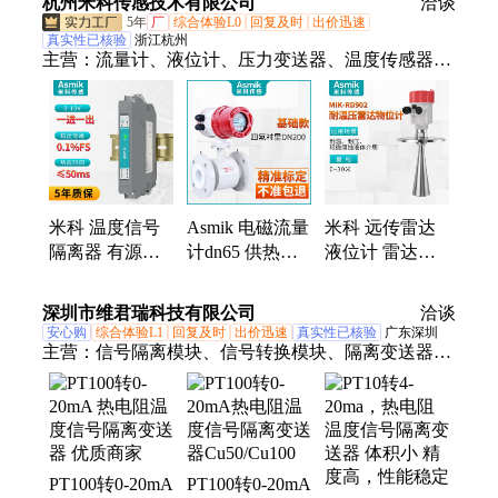
瑞
杭州米科传感技术有限公司
洽谈
AESB-125/261-
5年
厂
综合体验L0
回复及时
出价迅速
L
真实性已核验
浙江杭州
主营：
流量计、液位计、压力变送器、温度传感器、
无纸记录仪、水质分析仪、超声波液位计、电磁流量
计、在线ph计、在线溶氧仪、在线浊度仪、多参数水
质分析仪、有纸记录仪、涡街流量计、涡轮流量计、
超声波流量计、雷达液位计、在线余氯分析仪
米科 温度信号
Asmik 电磁流量
米科 远传雷达
隔离器 有源电
计dn65 供热电
液位计 雷达位
流信号隔离转化
磁流量表 液晶
计 波束角小灵
器 变送隔离放
显示测量精度高
敏度高
深圳市维君瑞科技有限公司
洽谈
大转化
安心购
综合体验L1
回复及时
出价迅速
真实性已核验
广东深圳
主营：
信号隔离模块、信号转换模块、隔离变送器、
信号变送器
PT100转0-20mA
PT100转0-20mA