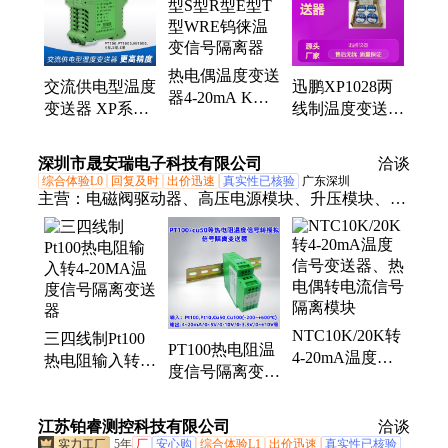
热电偶温度变送
交流供电型温度
迅鹏XP1028两
器4-20mA K型S
变送器 XP系列
线制温度变送器
型R型E型T型
输入热电阻热电
信号隔离器 隔
WRE钨徕温变
偶信号隔离器
离端子 隔离模
深圳市晟安瑞电子科技有限公司
信号隔离器
洽谈
块
综合体验L0
回复及时
出价迅速
真实性已核验
广东深圳
主营：
电磁阀驱动器、高压电源模块、升压模块、隔
离变送器、隔离器、温度变送器、信号变送器、信号
转换器、隔离放大器、信号隔离模块、高压电源、
DC-DC电源模块、采集模块、频率转换器、脉冲转换
器、脉冲转换模块、中继器、电流变送器、电流转换
器、电流放大器、数据采集模块、RTU模块
NTC10K/20K转
三四线制Pt100
PT100热电阻温
4-20mA温度信
热电阻输入转4-
度信号隔离变送
号变送器、热电
20MA温度信号
器pt1000转4-
偶转电流信号隔
隔离变送器
20MA/0-10V转
离模块
江苏铂睿测控科技有限公司
洽谈
换器
5年
厂
安心购
综合体验L1
出价迅速
真实性已核验