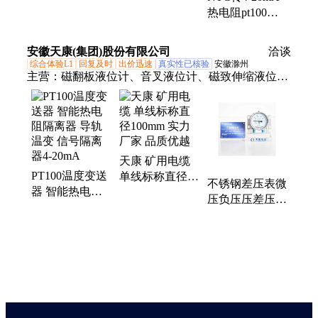
pt100/pt1000/Pt10/Cu50/Cu100
pt100/pt1000转
热电阻pt100热
转4-20ma
0-5V
电偶转0-10V导
轨式温度信号隔
安徽天康(集团)股份有限公司
洽谈
离变送器
综合体验L1
回复及时
出价迅速
真实性已核验
安徽滁州
主营：
磁翻板液位计、音叉液位计、磁致伸缩液位
计、温度传感器、磁浮球液位计、压力表、流量计、
超声波雷达
天康 矿用电缆
PT100温度变送
单线标称直径
不锈钢差压表微
器 智能热电阻
100mm 实力厂
压负压压差压力
隔离器 导轨温
家 品质优越
计耐震机械式单
变 信号隔离器
针管双针管微差
4-20mA
压计