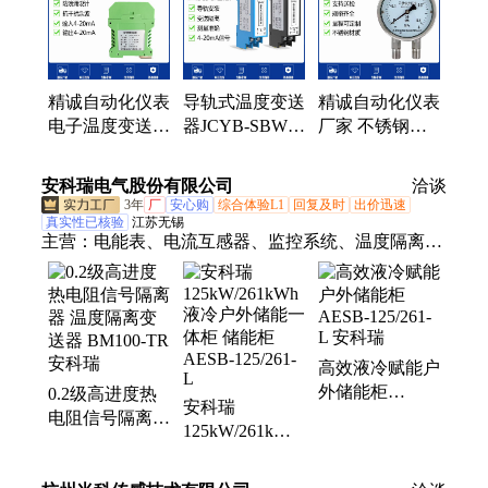
精诚自动化仪表
导轨式温度变送
精诚自动化仪表
电子温度变送器
器JCYB-SBWZ
厂家 不锈钢差
压力温度液位信
4-20mA信号 热
压表JCYB-CY
号隔离栅JCYB-
电阻隔离模块
精准刻度电子压
安科瑞电气股份有限公司
洽谈
XHA
精诚仪表
力表
3年
厂
安心购
综合体验L1
回复及时
出价迅速
真实性已核验
江苏无锡
主营：
电能表、电流互感器、监控系统、温度隔离变
送器、云平台
高效液冷赋能户
外储能柜
0.2级高进度热
安科瑞
AESB-125/261-
电阻信号隔离器
125kW/261kWh
L 安科瑞
温度隔离变送器
液冷户外储能一
BM100-TR 安科
体柜 储能柜