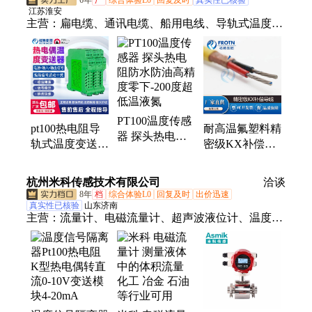
6年
厂
综合体验L0
回复及时
真实性已核验
江苏淮安
主营：
扁电缆、通讯电缆、船用电线、导轨式温度变
送器、窗帘定型机、电缆
PT100温度传感
pt100热电阻导
耐高温氟塑料精
器 探头热电阻
轨式温度变送器
密级KX补偿导
防水防油高精度
信号隔离器转4-
线ZRA-KX-
零下-200度超低
20mA模拟量0-
HS200-FFRP
杭州米科传感技术有限公司
温液氮
洽谈
10V输出
1*2*2.5
8年
档
综合体验L0
回复及时
出价迅速
真实性已核验
山东济南
主营：
流量计、电磁流量计、超声波液位计、温度传
感器、信号隔离器、物位计、压力变送器、电导率、
溶氧仪、浊度仪、液位计、料位仪、超声波流量计、
无纸记录仪、在线ph计、在线orp计、污泥浓度计、
涡街流量计、雷达液位计、数显表、电压变送器、电
流变送器、冷热量表、热式气体质量流量计