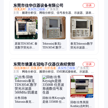
东莞市佳华仪器设备有限公司
洽谈
回复及时
真实性已核验
广东东莞
主营：
频谱分析仪、网络分析仪、信号发生器、示波器、源表、
综合测试仪、电源、LCR测试仪、色彩分析仪、红外热像仪、音
频分析仪、功率分析仪、数据采集卡、网络测试仪、晶体管测试
仪
原装TDS3054C 泰
Tektronix(泰克)
泰克Tektronix数字
克数字荧光示波
TDS3054C数字荧
荧光示波器
器 500MHz 4通道
光示波器 |
TDS3054C原装二
5 GS/s
Tektronix
手
东莞市塘厦名冠电子仪器仪表经营部
洽谈
综合体验L0
回复及时
出价迅速
真实性已核验
广东东莞
主营：
网络分析仪、频谱分析仪、EMI测试接收机、示波器、数
字万用表、数字源表、泰克、信号发生器、信号源分析仪、阻抗
分析仪、蓝牙测试仪、光谱分析仪、红外热像仪、电源、功率
计、是德科技、安捷伦、罗德与施瓦茨、横河、福禄克、吉时
利、安立
出售/回收
回收/出售Keysight
Tektronix泰克
是德 33500B 任意
回收/出售美国
TDS3054C数字荧
波形函数信号发
Keithley吉时利