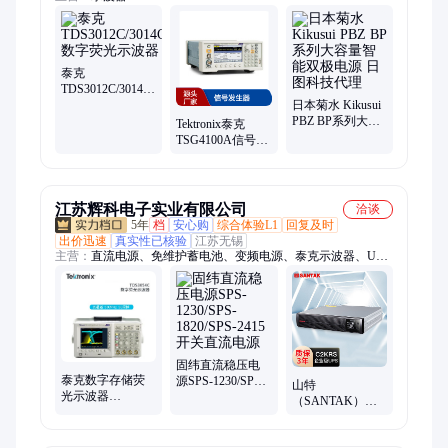
泰克
TDS3012C/3014C/3032C/3034C/3052C/3054C
数字荧光示波器
日本菊水 Kikusui
PBZ BP系列大容
Tektronix泰克
量智能双极电源
TSG4100A信号发
日图科技代理
生器 200MHz超宽
调制
江苏辉科电子实业有限公司
洽谈
5年
档
安心购
综合体验L1
回复及时
出价迅速
真实性已核验
江苏无锡
主营：
直流电源、免维护蓄电池、变频电源、泰克示波器、UPS
电源、蓄电池、红外热像仪、福禄克万用表、山特UPS、直流稳
压电源、UPS微模块、无锡山特UPS电源、精密空调、耐压测试
仪、海康热像仪、数据中心、微模块电源、模块化数据中心、工
频电源、一体化机房、美瑞克测试仪、安规测试仪、直流电子负
载、工业电源、军工电源
固纬直流稳压电
泰克数字存储荧
源SPS-1230/SPS-
山特
光示波器
1820/SPS-2415开
（SANTAK）
TDS3054C(500M
关直流电源
C2KRS UPS不间
4通道 5G采样)
断电源 主机+2个