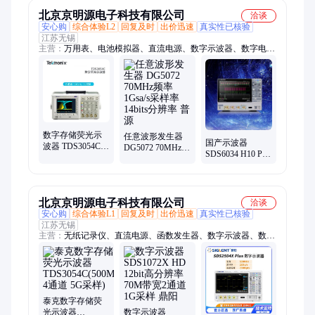
电池包（满载18
分钟）
北京京明源电子科技有限公司
洽谈
安心购
综合体验L2
回复及时
出价迅速
真实性已核验
江苏无锡
主营：
万用表、电池模拟器、直流电源、数字示波器、数字电桥
LCR、电子负载、频谱分析仪、信号发生器、网络分析仪、无纸
记录仪、数据采集系统、功率计、探头
数字存储荧光示
任意波形发生器
国产示波器
波器 TDS3054C
DG5072 70MHz频
SDS6034 H10 Pro
带宽500M 4通道
率1Gsa/s采样率
350MHz带宽
5G采样 全新正品
14bits分辨率 普源
5GSa/s采样率 实
泰克
验室用 鼎阳
北京京明源电子科技有限公司
洽谈
安心购
综合体验L1
回复及时
出价迅速
真实性已核验
江苏无锡
主营：
无纸记录仪、直流电源、函数发生器、数字示波器、数字
万用表、电子负载、信号发生器、功率计、源表、电池模拟器、
LCR电桥测试仪、阻抗分析仪、网络分析仪、频谱分析仪、探
头、热像仪
泰克数字存储荧
光示波器
数字示波器