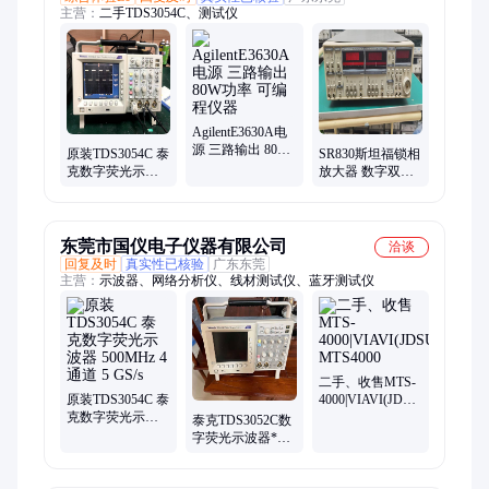
主营：
二手TDS3054C、测试仪
AgilentE3630A电
源 三路输出 80W
原装TDS3054C 泰
SR830斯坦福锁相
功率 可编程仪器
克数字荧光示波
放大器 数字双相
器 500MHz 4通道
型 高精度测量仪
5 GS/s
器
东莞市国仪电子仪器有限公司
洽谈
回复及时
真实性已核验
广东东莞
主营：
示波器、网络分析仪、线材测试仪、蓝牙测试仪
二手、收售MTS-
原装TDS3054C 泰
4000|VIAVI(JDSU)
克数字荧光示波
MTS4000
泰克TDS3052C数
器 500MHz 4通道
字荧光示波器***
5 GS/s
二手出售维修回
收TDS3054