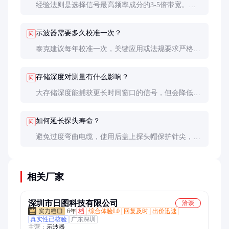
经验法则是选择信号最高频率成分的3-5倍带宽。测
量数字信号时，带宽应至少是信号上升时间(10-90%)
的0.35/Tr。例如100ps上升时间需要3.5GHz带宽。
示波器需要多久校准一次？
问
泰克建议每年校准一次，关键应用或法规要求严格的
行业可能需要更频繁。若测量结果异常或经过重大运
输后也应进行校准。
存储深度对测量有什么影响？
问
大存储深度能捕获更长时间窗口的信号，但会降低波
形刷新率。需根据测试需求平衡，观测单次事件需要
大存储，观测实时变化可以减小存储深度。
如何延长探头寿命？
问
避免过度弯曲电缆，使用后盖上探头帽保护针尖，定
期清洁触点，不要超过额定电压。高质量探头对测量
精度影响很大，损坏应及时更换。
相关厂家
深圳市日图科技有限公司
洽谈
6年
档
综合体验L0
回复及时
出价迅速
真实性已核验
广东深圳
主营：
示波器