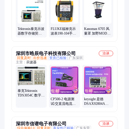
Tektronix泰克示波
FLUKE福禄克示
Kanomax 6705 风
器数字存储荧光
波表190-104手持
量罩 加野MODEL
示波器
式示波型万用表
6705风量测量仪
TDS3054C(500M4
多功能示波器多
带帽式风量仪
通道5G采样)
用表
深圳市晧辰电子科技有限公司
洽谈
回复及时
出价迅速
资质已核验
广东深圳
主营：
示波器
泰克Tektronix
TDS3054C 数字荧
CP500-2 电源测
keysight 是德
光示波器 9位垂直
试/交直流电流探
DSAX92804A
分辨率 专业测试
头 LeCroy力科
Infiniium 高性能示
仪器
波器：28 GHz
深圳市信谱电子有限公司
洽谈
综合体验L0
回复及时
真实性已核验
广东东莞