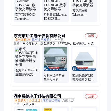
系数分析仪、万用表校准仪、涵数信号发生器、静电放电发生
器、多功能校准仪、脉冲群发生器、红外热成像仪、电能质量分
析仪
泰克示波器
泰克TDS3054C
租售泰克Tektronix
Tektronix
Tektronix
TDS3054B
TDS3054C 数字荧
TDS3054C 数字荧
TDS3054C数字荧
光示波器
光示波器
光示波器
东莞市启尘电子设备有限公司
洽谈
综合体验L0
真实性已核验
广东东莞
主营：
网络分析仪、综合测试仪、LCR电桥、数字源表、示波
器、噪声测试仪、音频分析仪、直流电源、台式万用表、频谱仪
泰克 TDS3054C四
通道数字荧光示
定制六位半精密
交流数显多功能
波器电子研发专
数字万用表
电力检测仪 数字
用
34465A 高清TFT
功率计 品质保证
液晶屏 支持自校
准功能
湖南强德电子科技有限公司
洽谈
回复及时
出价迅速
真实性已核验
湖南长沙
主营：
仪器仪表