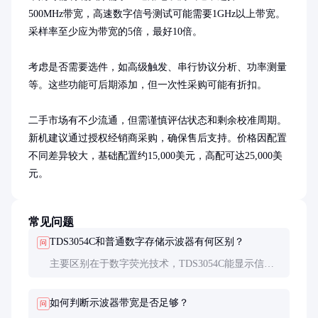
500MHz带宽，高速数字信号测试可能需要1GHz以上带宽。
采样率至少应为带宽的5倍，最好10倍。

考虑是否需要选件，如高级触发、串行协议分析、功率测量
等。这些功能可后期添加，但一次性采购可能有折扣。

二手市场有不少流通，但需谨慎评估状态和剩余校准周期。
新机建议通过授权经销商采购，确保售后支持。价格因配置
不同差异较大，基础配置约15,000美元，高配可达25,000美
元。
常见问题
TDS3054C和普通数字存储示波器有何区别？
问
主要区别在于数字荧光技术，TDS3054C能显示信号
出现的概率分布和强度变化，波形捕获率高出数十
倍，特别适合观测瞬态和偶发信号。
如何判断示波器带宽是否足够？
问