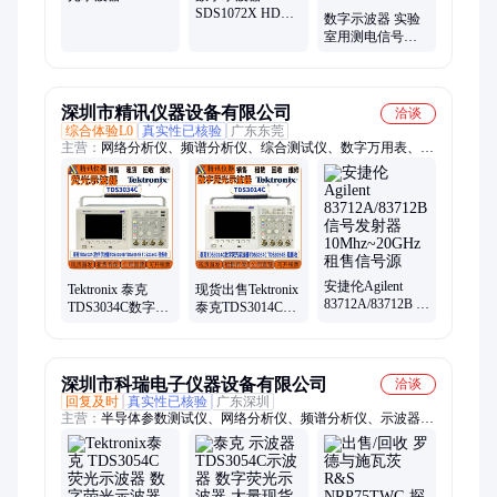
TDS3054C(500M
SDS1072X HD
数字示波器 实验
4通道 5G采样)
12bit高分辨率70M
室用测电信号
带宽2通道1G采样
SDS2504X触控摸
鼎阳
屏 正品低功耗 鼎
阳
深圳市精讯仪器设备有限公司
洽谈
综合体验L0
真实性已核验
广东东莞
主营：
网络分析仪、频谱分析仪、综合测试仪、数字万用表、数
字源表、示波器、交直流电源、蓝牙测试仪、功率探头、信号发
生器、静电计、测量接收机、电子负载、无线测试仪、LCR测试
仪、维修回收
安捷伦Agilent
Tektronix 泰克
现货出售Tektronix
83712A/83712B 信
TDS3034C数字荧
泰克TDS3014C数
号发射器
光示波器
字荧光示波器
10Mhz~20GHz 租
TDS3014C
TDS3054C
售信号源
TDS3054C
TDS3054B
深圳市科瑞电子仪器设备有限公司
洽谈
回复及时
真实性已核验
广东深圳
主营：
半导体参数测试仪、网络分析仪、频谱分析仪、示波器、
数字通讯测试仪、数字源表、数字万用表、综合测试仪、信号发
生器、信号分析仪、色彩分析仪、信号源、频率计、功率计、音
频分析仪、电源、光谱分析仪、光波测量系统、噪声系数分析