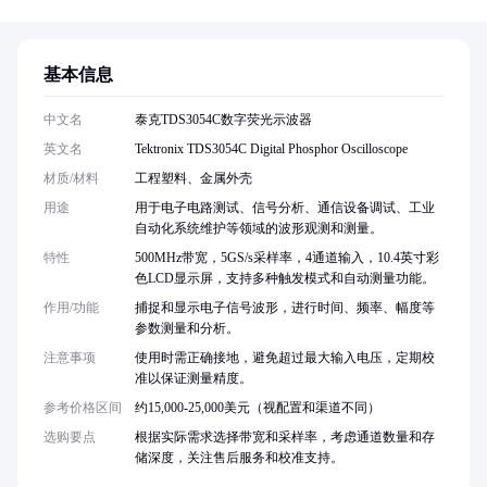
基本信息
中文名
泰克TDS3054C数字荧光示波器
英文名
Tektronix TDS3054C Digital Phosphor Oscilloscope
材质/材料
工程塑料、金属外壳
用途
用于电子电路测试、信号分析、通信设备调试、工业
自动化系统维护等领域的波形观测和测量。
特性
500MHz带宽，5GS/s采样率，4通道输入，10.4英寸彩
色LCD显示屏，支持多种触发模式和自动测量功能。
作用/功能
捕捉和显示电子信号波形，进行时间、频率、幅度等
参数测量和分析。
注意事项
使用时需正确接地，避免超过最大输入电压，定期校
准以保证测量精度。
参考价格区间
约15,000-25,000美元（视配置和渠道不同）
选购要点
根据实际需求选择带宽和采样率，考虑通道数量和存
储深度，关注售后服务和校准支持。