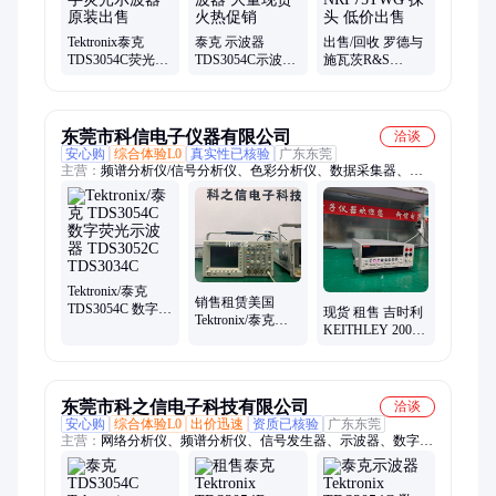
仪、函数信号发生器、LCR测试仪、电子负载、逻辑分析仪
Tektronix泰克
泰克 示波器
出售/回收 罗德与
TDS3054C荧光示
TDS3054C示波器
施瓦茨R&S
波器 数字荧光示
数字荧光示波器
NRP75TWG 探头
波器 原装出售
大量现货火热促
低价出售
销
东莞市科信电子仪器有限公司
洽谈
安心购
综合体验L0
真实性已核验
广东东莞
主营：
频谱分析仪/信号分析仪、色彩分析仪、数据采集器、示
波器、功率分析仪、阻抗分析仪、网络分析仪、信号发生器、功
率计、万用表、LCR表、音频分析仪、光谱分析仪、综合测试
仪、蓝牙测试仪、噪声系数分析仪、多功能校准仪、静电放电发
生器、信号源分析仪、涵数信号发生器、红外热成像仪
Tektronix/泰克
销售租赁美国
TDS3054C 数字荧
现货 租售 吉时利
Tektronix/泰克
光示波器
KEITHLEY 2000 6
TDS3054C 数字荧
TDS3052C
位半数字多用表
光示波器
TDS3034C
东莞市科之信电子科技有限公司
洽谈
安心购
综合体验L0
出价迅速
资质已核验
广东东莞
主营：
网络分析仪、频谱分析仪、信号发生器、示波器、数字万
用表、综合测试仪、蓝牙测试仪、信号源分析仪、阻抗分析仪、
LCR电桥、电源、数据采集仪、音频分析仪、色彩分析仪、噪声