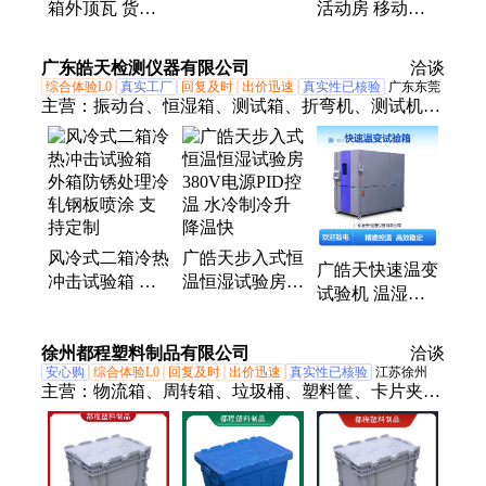
箱外顶瓦 货车
活动房 移动式
制品
顶防水补漏贴
活动板房 新诚
新诚达
达 ZL-HDF-002
广东皓天检测仪器有限公司
洽谈
综合体验L0
真实工厂
回复及时
出价迅速
真实性已核验
广东东莞
主营：
振动台、恒湿箱、测试箱、折弯机、测试机、
试验箱、试验机、显示屏、湿热箱、盐雾箱、氙弧
灯、工业烘箱、动力电池、集成电路、手机屏幕、高
低温箱、高温烤箱、冷热冲击箱、冷热循环箱、恒温
恒湿机、真空干燥箱、循环实验箱、恒温恒湿室、环
境监测箱、恒温恒湿电池
风冷式二箱冷热
广皓天步入式恒
广皓天快速温变
冲击试验箱 外
温恒湿试验房
试验机 温湿度
箱防锈处理冷轧
380V电源PID控
试验箱 高低温
钢板喷涂 支持
温 水冷制冷升
试验设备
徐州都程塑料制品有限公司
定制
降温快
洽谈
安心购
综合体验L0
回复及时
出价迅速
真实性已核验
江苏徐州
主营：
物流箱、周转箱、垃圾桶、塑料筐、卡片夹、
塑料箱、防潮垫、卡板箱、塑料盘、零件盒、塑料箩
筐、叉车托盘、塑料圆桶、塑料托盘、防渗托盘、物
流托盘、网格托盘、塑料方桶、川字托盘、隔离浮