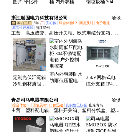
图片 绿化种植
桶 内外双桶 易
钢垃圾桶 304食
箱 餐厅外摆区
清洁防指纹 办
品级材质 带内
隔 防水防潮防
公楼电梯口用果
筒清洁方便 包
浙江融固电力科技有限公司
洽谈
虫
皮箱
配送上门
5年
厂
安心购
综合体验L2
回复及时
出价迅速
真实性已核验
浙江温州
主营：
高压成套、高压开关柜、欧式电缆分支箱、电
缆保护接地箱、电缆交叉接地箱、电缆冷缩附件、低
压配电柜、高压环网柜
室内外明装防水
定制光伏汇流箱
35kV网格式电
防雨低压配电柜
冷轧钢材质阻燃
缆分支箱 IP44
304不锈钢配电
防水室内外配电
防雨双侧开门可
箱 户外控制电
箱光 伏并网箱
视化高压电缆分
青岛司马电器有限公司
控箱
洽谈
线柜
综合体验L0
回复及时
出价迅速
真实性已核验
山东青岛
主营：
塑料配电箱、塑料开关箱、塑料分线盒、塑料
防水盒、防水接线箱、ABS防水盒、防水开关盒、防
水电气盒、防水接线盒、防水分线盒、防水按钮盒、
户外防水接线盒、防水电源盒、塑料接线盒、塑料密