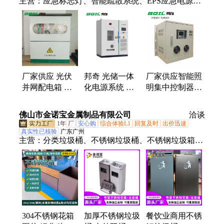
主营：
应急标志灯、智能疏散系统、EPS应急电源、
防水控制箱、疏散指示灯、消防标志灯、疏散标志
灯、出口标志灯、控制器分机、应急照明集中电源、
应急疏散灯、地埋标志灯、应急照明控制器、楼层显
示灯、无线路灯控制、照明控制模块、回路控制模
块、应急照明配电箱、防爆应急灯具、消防应急电
源、防爆型应急照明集中电源、应急照明分配电装
厂家供应 光伏
邦奇 光储一体
厂家供应智能照
置、电源调光通信模块、汽车充电桩
并网配电箱 室
化电源系统 工
明集中控制器
内外家用计量箱
商业户外储能机
回路控制器 节
防水控制箱
柜 光伏并离网
电器 照明节能
佛山市金诺宝金属制品有限公司
洽谈
储能变流器
装置
1年
厂
安心购
综合体验L1
回复及时
出价迅速
真实性已核验
广东广州
主营：
分类垃圾桶、不锈钢垃圾桶、不锈钢垃圾箱、
垃圾桶、垃圾箱、户外垃圾桶、户外垃圾箱、市政垃
圾桶、果皮箱、不锈钢户外垃圾桶、不锈钢户外垃圾
箱、花箱、不锈钢花箱、花箱定制、花箱批发、双分
类垃圾桶、四分类垃圾箱、304不锈钢花箱、304不锈
钢垃圾桶、304花箱、金属花箱、不锈钢花坛、不锈
钢花槽、不锈钢花钵、不锈钢花盆
304不锈钢花箱
加厚不锈钢垃圾
餐饮业商用不锈