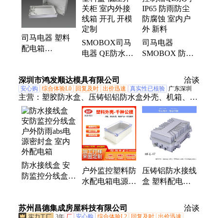
封箱、塑料端子盒、电气密封箱、塑料螺丝接线盒、
塑料按钮盒、透明盖接线盒、聚碳酸酯接线盒、开模
定做接线盒、防雨接线盒
司马电器 塑料
SMOBOX司马
司马电器
配电箱
电器 QE防水塑
SMOBOX 防水
LD152510防水
料盒 低压开关
控制箱QE系列
分线盒 室内外
柜 室内外接线
IP65 防雨防尘
深圳市鸿发顺达模具有限公司
洽谈
开关盒按钮盒
箱 开孔 开模定
防腐蚀 室内户
安心购
综合体验L0
回复及时
出价迅速
真实性已核验
广东深圳
制
外 新料
主营：
塑胶防水盒、压铸铝铝防水盒外壳、机箱、钣
金加工、钣金机柜
防水接线盒 安
户外监控塑料防
压铸铝防水接线
防监控分线盒
水配电箱电源接
盒 塑料配电箱
户外防雨abs电
线盒控制器密封
金属放大器外壳
源密封盒 室内
性好
屏蔽盒 支持定
苏州昌德集成房屋科技有限公司
外配电箱
洽谈
制
3年
厂
安心购
综合体验L2
回复及时
出价迅速