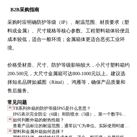
B2B采购指南
采购时应明确防护等级（IP）、耐温范围、材质要求（塑
料或金属）、尺寸规格等核心参数。工程塑料箱体轻便且
成本较低，适合一般环境；金属箱体更适合恶劣工业环
境。

价格受材质、尺寸、防护等级影响较大，小尺寸塑料箱约
200-500元，大尺寸金属箱可达800-1000元以上。建议选
择知名品牌如威图（Rittal）、鸿雁等，确保产品质量和
售后服务。
常见问题
问
TB系列外箱的防护等级IP65是什么意思？
IP65表示完全防尘（6级）和防喷水（5级）。第一个数字6代
问
如何判断外箱的耐热性能？
表防尘最高等级，第二个数字5表示能抵抗低压水柱喷射。
查看产品标注的耐温范围，通常以°C为单位。实际使用时建议
问
塑料和金属外箱如何选择？
留10-20°C余量，避免长期在极限温度下工作。