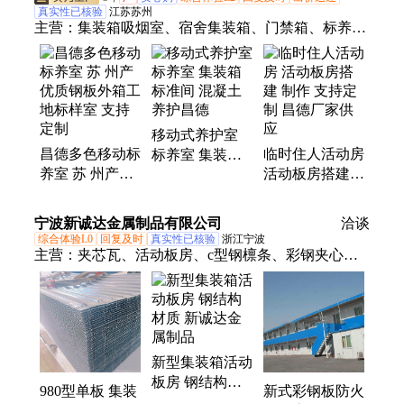
真实性已核验
江苏苏州
主营：
集装箱吸烟室、宿舍集装箱、门禁箱、标养
室、高端办公室、卫生间集装箱、网红集装箱、苹果
箱、移动厕所、拓展箱、网红文旅箱、休息亭、茶水
吸烟间、活动板房
移动式养护室
昌德多色移动标
临时住人活动房
标养室 集装箱
养室 苏 州产优
活动板房搭建
标准间 混凝土
质钢板外箱工地
制作 支持定制
养护昌德
标样室 支持定
昌德厂家供应
宁波新诚达金属制品有限公司
洽谈
制
综合体验L0
回复及时
真实性已核验
浙江宁波
主营：
夹芯瓦、活动板房、c型钢檩条、彩钢夹心
板、金属楼层板、彩钢板围墙、工地活动房、集装箱
活动房、钢结构活动板房、户外活动房、简易工地活
动房、创意集装箱活动房、彩钢活动板房、移动式集
装箱活动房、简易彩钢活动板房、彩钢活动围墙、组
新型集装箱活动
装式集装箱、轻钢活动板房、保温集装箱活动房、钢
板房 钢结构材
结构简易房、保温板
980型单板 集装
新式彩钢板防火
质 新诚达金属