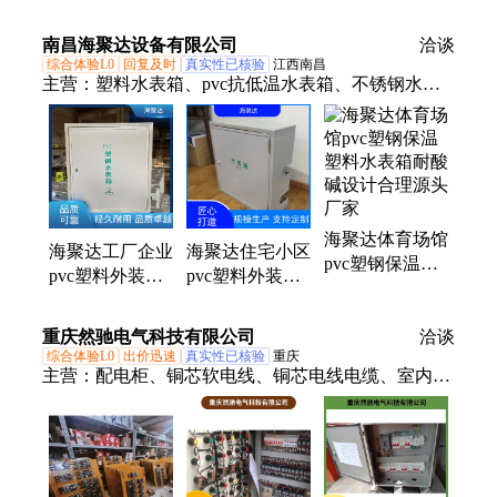
水防腐 承接工
程项目
南昌海聚达设备有限公司
洽谈
综合体验L0
回复及时
真实性已核验
江西南昌
主营：
塑料水表箱、pvc抗低温水表箱、不锈钢水表
箱
海聚达体育场馆
海聚达工厂企业
海聚达住宅小区
pvc塑钢保温塑
pvc塑料外装水
pvc塑料外装水
料水表箱耐酸碱
表箱防潮防水安
表箱防潮防水安
设计合理源头厂
装方便交货及时
装方便货源稳定
重庆然驰电气科技有限公司
家
洽谈
综合体验L0
出价迅速
真实性已核验
重庆
主营：
配电柜、铜芯软电线、铜芯电线电缆、室内外
防水配电箱、纯铝芯电力电缆、高低压配电柜、消防
柜、电力电缆