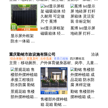
告牌、人行灯、配电柜、一体箱、显示屏、支架外、
易结构、钢结构、机箱体、灯杆屏、电子屏、透明
屏、条屏箱体、简易箱体、框架机构、移动箱体、广
场大屏、磁吸壁挂、钣金机箱、立柱钢架、租赁箱
led显示屏框架
冕博 led显示屏
体、大屏框架
磁吸箱体 经久
地砖屏 灯杆屏
显示屏外框架
耐用 可定做尺
箱体 灵活安装
防水一体箱 安
寸 冕博
非标定制
装方式多 定做
尺寸 冕博
重庆勤铭市政设施有限公司
洽谈
综合体验L1
回复及时
出价迅速
资质已核验
四川攀枝花
主营：
移动厕所、户外体育健身器材、岗亭、儿童滑
梯游乐设施、EPDM塑胶球场、移动拒马护栏、石
球、硅PU球场、花箱、垃圾桶果皮箱、公园椅、工
艺品雕塑、酒店垃圾桶、户外桌椅加伞、垃圾分类
亭、车库交通设施
景观花箱 售楼
勤铭 售楼部外
部外摆种植箱
摆种植箱 成品
售楼部外摆种植
承接工程项目
花箱 防水防腐
箱 花箱 勤铭 防
防水防腐 勤铭
来样定做