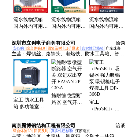
排、平面托盘、货架托盘、食品塑料盒、防渗漏托
盘、塑料周转筐
流水线物流箱
流水线物流箱
流水线物流箱
国内外均可用
国内外均可用
国内外均可用
箱体壁厚2-8mm
标准化规格尺寸
箱体壁厚2-8mm
厂家直发
全国接单
售后保证
深圳市立创电子商务有限公司
洽谈
安心购
综合体验L0
回复及时
出价迅速
真实性已核验
广东珠海
主营：
焊锡丝、烙铁头、电烙铁、防水工具箱、智能
焊台、导热硅脂、焊接锡线、无铅烙铁咀、无铅拆焊
台、有铅焊锡膏、可调温数显、高频恒温焊台、双环
气密吸锡器、防静电镀层镊子
施耐德 微型断
宝工 防水工具
宝工
路器 空气开关
箱 多功能室内
（Pro'sKit）吸
双进双出空开
外工程装备防水
锡器 强力吸锡
EA9AN 2P
箱 工业级手提
泵 吸锡枪电子
C63A
南京冕博钢结构工程有限公司
洽谈
TC-287
焊接工具 DP-
综合体验L0
回复及时
真实性已核验
江苏南京
366D
主营：
地砖屏、水箱体、航空箱、全防水一体箱、广