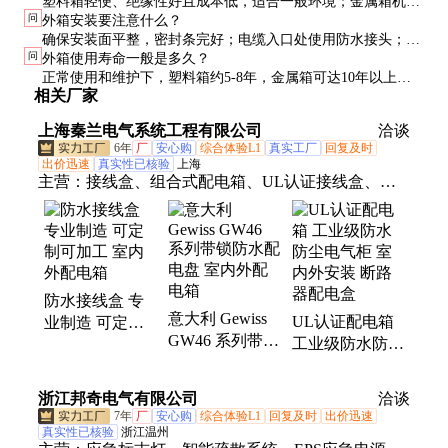
塑料箱轻便、绝缘性好且成本低，适合一般环境；金属箱机械
问
外箱安装要注意什么？
强度高、散热好，适合重工业或高温环境。
确保安装面平整，密封条完好；电缆入口处使用防水接头；避
问
外箱使用寿命一般是多久？
免箱体承受额外应力导致变形。
正常使用和维护下，塑料箱约5-8年，金属箱可达10年以上。
相关厂家
关键看密封条和表面涂层的保持情况。
上海秦兰电气系统工程有限公司
洽谈
6年
厂
安心购
综合体验L1
真实工厂
回复及时
出价迅速
真实性已核验
上海
主营：
接线盒、组合式配电箱、UL认证接线盒、防
水接线盒、UL接线盒、UL配电箱、聚碳酸酯配电
箱、铸铝接线盒、IP68接线盒、IP65接线盒、Ml组合
式配电箱、防火接线盒、不锈钢接线盒、防爆接线
盒、UL认证铸铝接线盒
防水接线盒 专
意大利 Gewiss
UL认证配电箱
业制造 可定制
GW46 系列带锁
工业级防水防尘
可加工 室内外
防水配电盘 室
电气柜 室内外
配电箱
内外配电箱
安装 断路器配
浙江邦奇电气有限公司
洽谈
电盒
7年
厂
安心购
综合体验L1
回复及时
出价迅速
真实性已核验
浙江温州