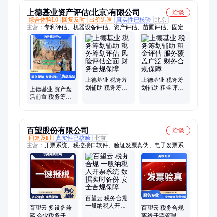
上德基业资产评估(北京)有限公司
洽谈
综合体验L0
回复及时
出价迅速
真实性已核验
北京
主营：
专利评估、机器设备评估、资产评估、苗圃评估、固定资
产评估、评估服务、资产处置评估、股权转让评估、整体资产评
估、数据资产评估、资产处置评估服、租金评估、资产设备评估
服、企业价值评估、知识产权评估、无形资产评估、房地产评
估、资产评估收费标准、司法评估
上德基业 税务筹
上德基业 税务筹
划辅助 税务筹划
划辅助 租金评估
上德基业 资产盘
评估 风险评估全
服务覆盖广泛 财
活前置 税务筹划
面 财务合规保障
务合规保障
评估 服务覆盖广
泛 财务合规保障
百望股份有限公司
洽谈
回复及时
真实性已核验
北京
主营：
开票系统、税控接口软件、验证发票真伪、电子发票系
统、电子发票接口
百望云 税务合规
一般纳税人开票
百望云 多设备兼
百望云 税务合规
系统 数据实时备
容 企业税务开票
离线开票管理系