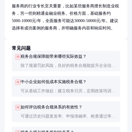
服务商的行业专长至关重要，比如某些服务商擅长制造业税
务，另一些则精通金融业税务。价格方面，基础服务约
5000-10000元/年，全面服务可能达30000-50000元/年。建议
选择有成功案例的服务商，并明确服务内容和响应时间。
常见问题
税务合规保障能带来哪些实际效益？
问
除了规避罚款风险，良好的税务合规能提升企业信用
评级，降低融资成本，并为企业并购等重大交易扫清
障碍。
中小企业如何低成本实施税务合规？
问
可从基础工作做起：建立税务日历，定期政策培训，
使用税务管理软件。逐步完善，不必一步到位。
如何评估税务合规体系的有效性？
问
可通过历史问题复发率、申报准确率、检查通过率等
KPI评估。建议每年至少进行一次全面合规审计。