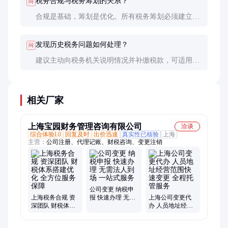
税务合规与税务筹划的关系？
问
合规是基础，筹划是优化。所有税务筹划必须建立在
合规基础上，否则可能被视为避税甚至逃税。
发现历史税务问题如何处理？
问
建议主动向税务机关说明情况并补缴税款，可适用从
轻处罚。隐瞒不报可能面临更严重后果。
相关厂家
上海宝园财务管理咨询有限公司
洽谈
综合体验L0
回复及时
出价迅速
真实性已核验
上海
主营：
公司注册、代理记账、财税咨询、变更注销
公司变更 纳税申
上海税务合规 资
报 快速办理 无需
上海公司变更代
深团队 财税体系
法人到场 一站式
办 人员地址经营
搭建优化 全方位
服务
范围快速变更 全
服务保障
程托管服务