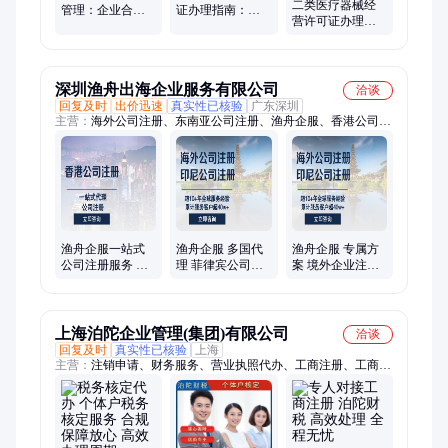
二类医疗器械经
管理：企业合规
证办理指南：条
营许可证办理全
经营的基础保障
件、材料与全流
指南：流程、材
程拆解
料与审核要点
深圳渔舟出海企业服务有限公司
洽谈
回复及时
出价迅速
真实性已核验
广东深圳
主营：
海外公司注册、东南亚公司注册、渔舟企服、香港公司注
册、国外公司注册、海外公司管家、阿联酋公司注册、印尼公司
注册、注册越南公司
渔舟企服一站式
渔舟企服 多国代
渔舟企服 专属方
公司注册服务 代
理 菲律宾公司注
案 境外企业注册
办税务合规保障
册 快速审批 企业
省心便捷 跨国商
出海
务
上海泊陀企业管理(集团)有限公司
洽谈
回复及时
真实性已核验
上海
主营：
注销申请、财务服务、营业执照代办、工商注册、工商变
更、资质代办、财税审计