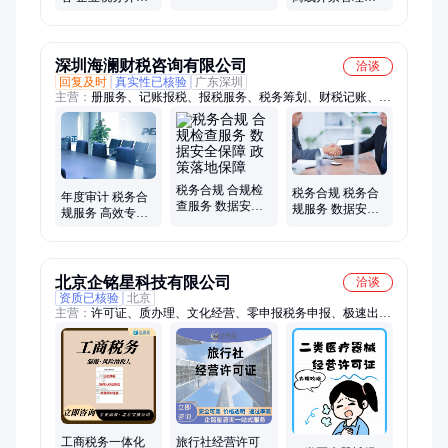
份 安全合规保障
系统 离线开票保
统 税务合规检查
障 合规税务方案
安全合规保障
深圳海澜财税咨询有限公司
洽谈
回复及时
真实性已核验
广东深圳
主营：
册服务、记账报税、报税服务、税务筹划、财税记账、财
务服务、做账报税、工商变更、注销服务、代办记账、财税服
务、财税咨询、账报税专家、纳税人记账、实体经营记账、代理
记账服务、税人记账服务、一站式代理记账
税务合规 合规检
税务合规 税务合
年度审计 税务合
查服务 数据安全
规服务 数据安全
规服务 高效专业
保障 政策落地保
保障 流程简化高
团队 政策落地保
障
效
障
北京企铭星科技有限公司
洽谈
资质已核验
北京
主营：
许可证、质办理、文化经营、零申报税务申报、极速出
证、房地产开发、一站式服务业、演出许可办理、药品信息服务
工商税务一体化
旅行社经营许可