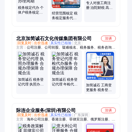
专人对接工商注
税务核定代办 个
册 泊陀财税 高效
体户税务核定服
处理 全程无忧
经营范围核定 税
务 合规保障放心
务核定服务代办
高效办理周期
合规保障放心 流
程步骤清晰
北京加简诚石文化传媒集团有限公司
洽谈
回复及时
出价迅速
真实性已核验
北京
主营：
公司注册、公司转股、疑难核名、税务服务、税务咨询、
股东转让、股权转让、工商变更、工商注销、工商财税、代办工
商、工商代办、工商核名、公司注册地址变更、公司地址变更、
注册资金变更、地址变更、变更法人、办理工商注册执照、代理
公司注销公司、工商代理服务、公司股东变更公司、执照代办中
介、代办股份变更、执照代理
加简诚石 税务登
加简诚石 税务登
记代理 执照办理
记代理 年检代办
加简诚石 工商变
服务 合规办理保
服务 合规办理保
更服务 税务登记
障 合规合法
障 合规合法
代办 合规办理保
障 全程代办
际连企业服务(深圳)有限公司
洽谈
回复及时
出价迅速
真实性已核验
广东深圳
主营：
海外公司注册、香港注册、菲律宾注册、俄罗斯注册、印
尼注册、韩国注册、爱尔兰注册、沙特注册、印度注册、墨西哥
注册、意大利注册、希腊注册、越南注册、日本注册、新西兰注