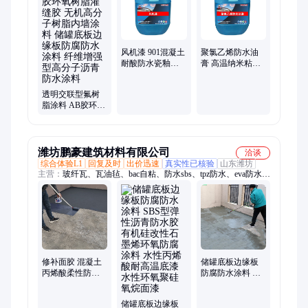
铁、涂料k11、卷材sbs、聚乙烯、卷材1卷、pe高分子、聚氯乙
烯、卷材先做
风机漆 901混凝土
聚氯乙烯防水油
耐酸防水瓷釉涂
膏 高温纳米粘结
料 纳米韧釉漆罩
涂料 氯化乙烯防
面漆
腐胶
透明交联型氟树
脂涂料 AB胶环氧
树脂灌缝胶 无机
高分子树脂内墙
涂料 储罐底板边
缘板防腐防水涂
潍坊鹏豪建筑材料有限公司
洽谈
料 纤维增强型高
综合体验L1
回复及时
出价迅速
真实性已核验
山东潍坊
分子沥青防水涂
主营：
玻纤瓦、瓦油毡、bac自粘、防水sbs、tpz防水、eva防水、
料
k11防水、pvc防水、hdpe防水、fyt1防水、tpob防水、卷材sam、
彩钢瓦、卷材tpo、高分子、沥青瓦、eva自粘、pet自粘、聚氯乙
烯、卷材包工、水泥路面、彩油毡瓦、水卷卷材、聚酯复合、反
应粘结
修补面胶 混凝土
储罐底板边缘板
丙烯酸柔性防水
防腐防水涂料 丙
材料 储罐底板边
烯酸类聚合物防
缘板防腐防水涂
火密封胶 水性881
储罐底板边缘板
料 环氧粉尘胶泥
航空标志漆 磷酸