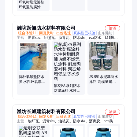
环氧树脂无溶剂
内壁漆 水性丙烯
环氧重防腐涂料
酸醇酸漆
酸罐衬胶防腐涂
料 储罐底板边缘
板防腐防水涂料
消防水池防腐涂
潍坊跃旭防水材料有限公司
洽谈
层 高性能环氧互
综合体验L1
回复及时
出价迅速
真实性已核验
山东潍坊
穿聚合物涂料
主营：
沥青sbs、油毡瓦、沥青瓦、防水sbs、eva防水、k11防
水、pvc防水、tsc防水、hdpe防水、fyt1防水、3sbs防水、防水涂
料、防水屋面、面sbs防水、度低温、pvc卷材、cps反应、卷材
sbs、卷材pe膜、pe高分子、聚氯乙烯、聚酯复合、木屋瓦片、轻
钢别墅、自沾卷材
特种氯酸盐防水
JS-991水泥基防水
胶 水性环氧厚膜
涂料 高模量建筑
氰凝PA系列防水
型面漆 储罐底板
密封胶 水性环氧
防腐涂料 水性树
边缘板防腐防水
防滑面层 无机杂
脂耐磨漆 A级不
涂料 耐煤油胶料
化重防腐涂料
燃无机涂料 耐磨
无机渗透型自愈
HFVC型号防腐砂
陶瓷衬料 聚乙烯
合防水材料
浆
增强型防水涂料
潍坊长旭建筑材料有限公司
洽谈
综合体验L1
回复及时
出价迅速
真实性已核验
山东潍坊
主营：
玻纤瓦、沥青sbs、油毡瓦、防水sbs、沥青胶、prm防
水、eva防水、k11防水、pvc防水、hdpe防水、fyt1防水、pvcs防
水、hut1防水、pe膜防水、县sbs防水、沥青瓦、屋面板、eva高