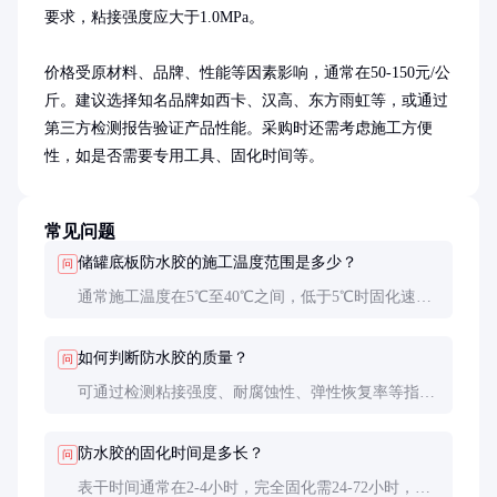
要求，粘接强度应大于1.0MPa。

价格受原材料、品牌、性能等因素影响，通常在50-150元/公
斤。建议选择知名品牌如西卡、汉高、东方雨虹等，或通过
第三方检测报告验证产品性能。采购时还需考虑施工方便
性，如是否需要专用工具、固化时间等。
常见问题
储罐底板防水胶的施工温度范围是多少？
问
通常施工温度在5℃至40℃之间，低于5℃时固化速度
会明显减慢，高于40℃时可能影响施工性能。特殊低
温或高温产品需根据厂家说明施工。
如何判断防水胶的质量？
问
可通过检测粘接强度、耐腐蚀性、弹性恢复率等指标
判断。建议索取样品进行小试，并查看第三方检测报
告。优质产品应具有均匀的质地、良好的施工性和稳
防水胶的固化时间是多长？
问
定的性能。
表干时间通常在2-4小时，完全固化需24-72小时，具