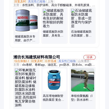
回复及时
真实性已核验
上海
主营：
水性涂料、防护涂料、高分子醇酸磁漆、外墙乳胶漆、高
分子防水材料、高弹性防水涂料、钢结构桥梁底漆、高固分聚氨
酯漆、高分子纳米涂层、高分子环氧树脂
储罐底板防水防
石油储罐底板防
腐胶、具有良好
水防腐胶，形成
储罐底板防水专
的耐候性和较好
一层厚度均匀保
用胶、由于产品
的附着力
护层
中各种成份的比
重不同
潍坊长旭建筑材料有限公司
洽谈
综合体验L1
回复及时
出价迅速
真实性已核验
山东潍坊
主营：
sbs卷材、卷材app、油毡瓦、pvc防水、防水sbs、eva防
水、tss防水、hdpe防水、isbs防水、pe膜防水、卷材eva、号沥
青、贴缝带、外墙面、pvc自黏、聚氨酯、10#沥青、彩钢顶、玻
纤瓦、抗裂贴、沥青瓦、沙皮瓦、卷材p类、卷材l类、卷材sbpe
高压埋地钢制管
单组份聚氨酯（I
线防腐层 复合陶
型）防水涂料 高
瓷高温防腐涂料
粘度改性沥青 JS
储罐底胶
防水胶 水性环氧