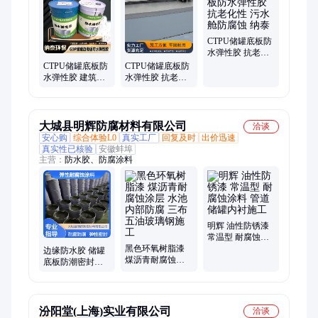
GDP储罐边缘板防水弹性胶、储罐地板防水CTPU防水弹性胶、
耐候性弹性胶、GDP弹性胶、CTPU防水弹性胶、储罐底板防水
GDP弹性胶、矿脂胶泥、储罐边缘板防腐胶带、矿脂防腐工业胶
带、耐腐蚀防水弹性胶、防腐矿脂带、矿脂黄油带、AC矿脂防
CTPU储罐底板防
腐带、矿脂带、矿脂冷缠带、STAC矿脂带
水弹性胶 抗老化
性 污水舱防腐蚀
CTPU储罐底板防
CTPU储罐底板防
纳泰
水弹性胶 建筑工
水弹性胶 抗老化
程用 质量靠谱 纳
性 按需供应 纳泰
泰
大城县明辉防腐材料有限公司
洽谈
安心购
综合体验L0
真实工厂
回复及时
出价迅速
真实性已核验
安徽蚌埠
主营：
防水胶、防腐涂料
明辉 油性防锈漆
常温型 耐腐蚀涂
黑色环氧树脂漆
料 管道 储罐内衬
边缘防水胶 储罐
煤沥青耐腐蚀涂
施工
底板防潮密封涂
层 水池内部防腐
料 弹性耐腐蚀涂
三布五油玻璃钢
层
施工
汾阳堂(上海)实业有限公司
洽谈