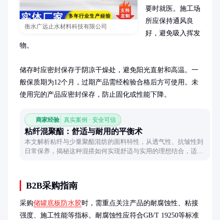
要时就医。施工场
所应保持通风良
衡水广远止水材料科技有限公司
好，避免吸入挥发
物。

储存时应密封保存于阴凉干燥处，避免阳光直射和高温。一
般保质期为12个月，过期产品需经检验合格后方可使用。未
使用完的产品应密封保存，防止固化或性能下降。
商家经验
真实案例 · 安全可信
粘纤混聚酯：舒适与耐用的平衡术
本文解析粘纤与少量聚酯混纺的面料特性，从透气性、抗皱性到
日常保养，揭秘这种混搭如何实现舒适与实用的理想结合，适合
日常穿着场景。
B2B采购指南
采购
储罐底板防水胶
时，需重点关注产品的耐腐蚀性、粘接
强度、施工性能等指标。耐腐蚀性应符合GB/T 19250等标准