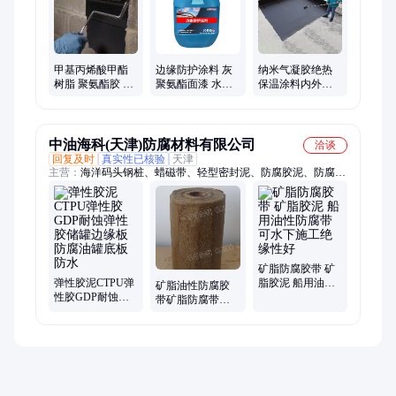
材、聚乙烯丙纶防水卷材、隧道专用防水卷材、耐根穿刺防水卷
材、自粘橡胶防水卷材、防水涂料、油毡瓦、沥青瓦、玻纤瓦
甲基丙烯酸甲酯
边缘防护涂料 灰
纳米气凝胶绝热
树脂 聚氨酯胶 水
聚氨酯面漆 水性
保温涂料内外墙
性导静电漆 加强
环氧沥青厚浆漆
保温隔热材料包
型复合防腐接地
工包料
材料 储罐底板边
缘板防腐防水涂
中油海科(天津)防腐材料有限公司
洽谈
料
回复及时
真实性已核验
天津
主营：
海洋码头钢桩、蜡磁带、轻型密封泥、防腐胶泥、防腐带
防腐胶带、矿脂防腐泥
矿脂防腐胶带 矿
弹性胶泥CTPU弹
脂胶泥 船用油性
矿脂油性防腐胶
性胶GDP耐蚀弹
防腐带 可水下施
带矿脂防腐带矿
性胶储罐边缘板
工绝缘性好
脂防腐油性高粘
防腐油罐底板防
度防腐带
水