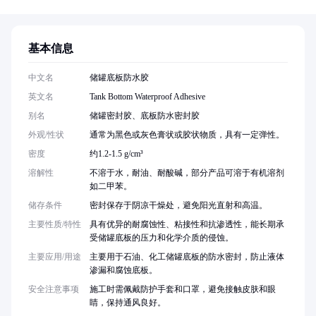
基本信息
中文名
储罐底板防水胶
英文名
Tank Bottom Waterproof Adhesive
别名
储罐密封胶、底板防水密封胶
外观/性状
通常为黑色或灰色膏状或胶状物质，具有一定弹性。
密度
约1.2-1.5 g/cm³
溶解性
不溶于水，耐油、耐酸碱，部分产品可溶于有机溶剂
如二甲苯。
储存条件
密封保存于阴凉干燥处，避免阳光直射和高温。
主要性质/特性
具有优异的耐腐蚀性、粘接性和抗渗透性，能长期承
受储罐底板的压力和化学介质的侵蚀。
主要应用/用途
主要用于石油、化工储罐底板的防水密封，防止液体
渗漏和腐蚀底板。
安全注意事项
施工时需佩戴防护手套和口罩，避免接触皮肤和眼
睛，保持通风良好。