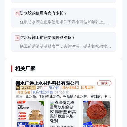
体时间取决于产品配方和环境温湿度。施工后需避免
接触水或化学介质，直至完全固化。
防水胶的使用寿命有多长？
问
优质防水胶在正常使用条件下寿命可达10年以上。实
际寿命受施工质量、环境条件、介质腐蚀性等因素影
响，需定期检查和维护。
防水胶施工前需要做哪些准备？
问
施工前需清洁基材表面，去除油污、锈迹和松散物，
确保表面干燥、平整。必要时可进行打磨或喷砂处
理，提高粘接效果。施工环境应保持通风良好，避免
雨雪天气施工。
相关厂家
衡水广远止水材料科技有限公司
洽谈
2年
厂
安心购
综合体验L2
回复及时
出价迅速
真实性已核验
河北衡水
主营：
止水条、制品型止水条、钢板腻子止水带、密封胶、单组
份聚氨酯密封胶、双组份聚氨酯密封胶、双组份聚硫密封胶、接
缝防水胶、防水密封胶条、聚氨酯密封胶、防水补漏自粘片、遇
水膨胀橡胶条、遇水膨胀止水胶、丁基腻子橡胶自粘薄片、橡胶
制品专用粘合剂、橡胶止水带、遇水膨胀止水条、闭孔泡沫板、
双面自粘薄片、柔性填料、膨胀止水环、盾构粘合剂