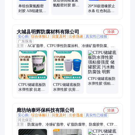
双组份高模量聚
氨酯密封胶 膨胀
单组份聚氨酯密
20*30嵌缝橡胶止
型 耐高温阻燃白
封胶 AB组建筑嵌
水条 红色制品型
色填缝剂
缝防水胶 回弹好
遇水膨胀硅胶密
封条 可配送到家
大城县明辉防腐材料有限公司
洽谈
安心购
综合体验L1
回复及时
出价迅速
真实性已核验
广东珠海
主营：
AC矿脂带、CTPU弹性防腐涂料、冷缠矿脂带防腐、
CTPU弹性胶泥、矿脂胶泥、CTPU储罐弹性胶、储油罐边缘板密
封胶、ctpu防水弹性胶泥、弹性胶泥、CTPU弹性防水涂料、
CTPU防水防腐胶、CTPU防水防腐涂料、油罐CTPU弹性胶、
CTPU弹性密封胶、CTPU耐蚀防水弹性、ctpu弹性胶、CTPU储
罐罐底胶、ctpu防水弹性胶、防腐矿脂带、防腐冷缠油带、矿脂
防腐带
CTPU储罐底板防
水弹性胶 强粘接
CTPU储罐底板防
CTPU储罐底板防
强度 储罐胶泥 污
水弹性胶 抗老化
水弹性胶 抗剪切
水舱防腐蚀 明辉
性 储罐边缘板 污
性 储罐边缘板 污
水舱防腐蚀 明辉
水舱防腐蚀 明辉
廊坊纳泰环保科技有限公司
洽谈
安心购
综合体验L1
回复及时
出价迅速
真实性已核验
河北保定
主营：
防腐油带、冷缠矿脂带、矿脂防腐带、防腐胶带、CTPU
弹性胶泥、CTPU储罐边缘板防水弹性胶、储罐CTPU弹性胶、