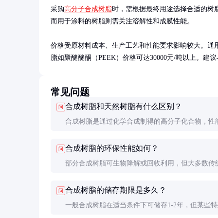
采购
高分子合成树脂
时，需根据最终用途选择合适的树
而用于涂料的树脂则需关注溶解性和成膜性能。

价格受原材料成本、生产工艺和性能要求影响较大。通用树脂
脂如聚醚醚酮（PEEK）价格可达30000元/吨以上
常见问题
合成树脂和天然树脂有什么区别？
问
合成树脂是通过化学合成制得的高分子化合物，性
且稳定；天然树脂则是从植物或动物中提取的，性
合成树脂的环保性能如何？
问
较大，且来源有限。
部分合成树脂可生物降解或回收利用，但大多数传
降解困难。近年来，生物基和可降解树脂的研发取
合成树脂的储存期限是多久？
问
著进展，环保性能不断提升。
一般合成树脂在适当条件下可储存1-2年，但某些