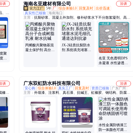
海南名亚建材有限公司
洽谈
洽谈
5年
厂
综合体验L0
回复及时
出价迅速
品、粘
真实性已核验
海南海口
主营：
抗裂砂浆、混凝土外加剂、修补砂浆水下不分散絮凝剂、高强
颗粒、
无收缩灌浆料、高延性混凝土、环氧树脂修补砂浆、耐酸碱防腐砂
浆、混凝土表面增强剂、鹅卵石、防水涂料、防腐涂料、桥梁支座灌
浆料、耐酸碱耐腐蚀砂浆、瓷砖胶、混凝土防水剂、混凝土增强剂、
混凝土速凝剂、水泥自流平砂浆、防水剂、自愈型无机渗透防水剂、
水泥基渗透结晶母料、修补料、防腐阻锈剂、长效脱模剂、透水混凝
丙烯酸共聚物基混
JX-2硅质抗裂防水
土增强剂
凝土保护剂 高分子
剂 系统填充堵塞水
解度聚
合成树脂乳液 耐水
泥毛细孔通道达到
强度高
名亚 无色透明DPS
抗碱
抗渗
永凝液 水性渗透结
晶型无机防水剂
广东双虹防水科技有限公司
洽谈
洽谈
安心购
综合体验L0
真实工厂
回复及时
资质已核验
广东广州
成橡胶
主营：
外墙漆、注浆料、真石漆、抗碱王、虹橡胶、钢结构、防腐
化学、
漆、固锈灵、防水剂、堵漏王、防护剂、双虹水、隔热漆、仿石漆、
板材、
免砸砖、固沙宝、聚氨酯、彩钢瓦、防水胶、防锈漆、抗裂砂浆、阳
动室、
台堵漏、橡胶涂料、隔热面漆、发泡水泥
水性金属防锈漆三
防一体颜色可调延