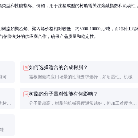
脂类型和性能指标。例如，用于注塑成型的树脂需关注熔融指数和流动性
如聚乙烯、聚丙烯价格相对较低，约5000-10000元/吨，而特种工程
。建议与信誉良好的供应商合作，确保产品质量和稳定性。
如何选择适合的合成树脂？
问
能可控
需根据最终应用场景的性能要求选择，如耐温性、机械强
能波动
度、化学稳定性等。建议咨询专业技术人员或供应商获取
树脂的分子量对性能有何影响？
问
具体建议。
统树脂
分子量越高，树脂的机械强度通常越好，但加工难度也会
得了显
增加。需在性能和加工性之间找到平衡点。
特殊树