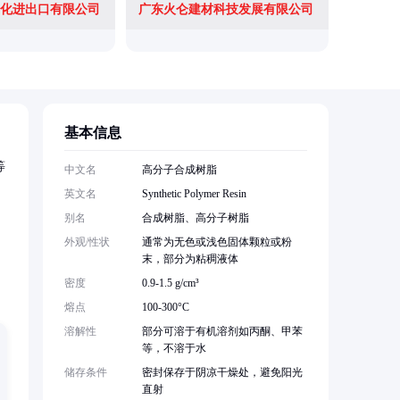
化进出口有限公司
广东火仑建材科技发展有限公司
广州德乐
基本信息
等
中文名
高分子合成树脂
英文名
Synthetic Polymer Resin
别名
合成树脂、高分子树脂
外观/性状
通常为无色或浅色固体颗粒或粉
末，部分为粘稠液体
密度
0.9-1.5 g/cm³
熔点
100-300°C
溶解性
部分可溶于有机溶剂如丙酮、甲苯
等，不溶于水
储存条件
密封保存于阴凉干燥处，避免阳光
直射