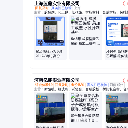
上海蓝藤实业有限公司
回复及时
真实性已核验
上海
主营：
胶黏剂、化工原、纸张施、树脂材料、合成树脂、皖维
合剂、磁材胶、增强剂、聚乙烯、涂层材料、水性涂料、粉末
专用原料、纺织浆料、专用基料、涂料基料、工业级pva
造纸用 成膜型聚乙
烯醇 易加工成型 水
性涂料基料
聚乙烯醇PVA 088-
环保型 高醇
20 17-88(L) 高分子
乙烯醇 拉伸
合成树脂 化工原料
建筑胶黏原料
专用
河南亿能实业有限公司
综合体验L0
回复及时
出价迅速
真实性已核验
河南郑州
主营：
耐酸碱、机玻璃、试验台、合成胶板、树脂复合材、合
板、耐酸缸、实验室、pvfe板材、防水阻燃、防腐板材、化工
煤矿井下、通风管道、医用口罩、防护口罩、玻璃器皿、装修
检测设备、防腐蚀板材、透明试管架、口罩防尘防、下党建活
医用外科口罩、实验台化验台
聚全氟复合板 防腐
蚀PPH高分子合成
树脂可根据客户需