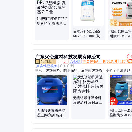
注塑级PVDF DE7-2
型树脂 乳液法均聚
合成的高分子量
日本JPP MG05ES
供应 韩国工
MG2T XF1800 聚丙
耐候POM F20
烯PP 高透明 高流
色原料粒子
动 食品级注射级
广东火仑建材科技发展有限公司
5年
厂
安心购
综合体验L2
回复及时
出价迅
真实性已核验
广东广州
主营：
隔热涂料、防水涂料、反辐射隔热漆、高分子合成树脂
池防腐涂料、隔音吸音涂料、路桥防水、防水剂、保温隔热涂
无机纳米保温涂料
反光涂料 反射涂料
反辐射隔热涂料
丙烯酸共聚物基混
MJ-PC水性渗
凝土保护剂 高分子
晶型防水涂料
合成树脂乳液 耐水
土防腐耐高低
抗碱
组份