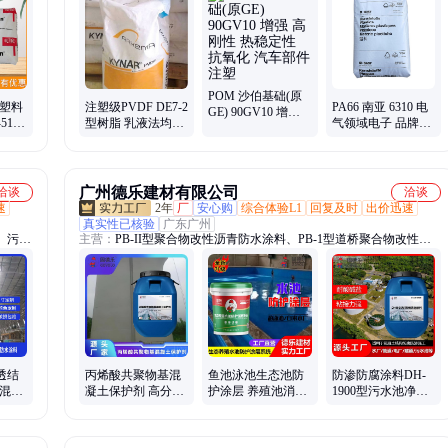
pom、日本宝理pom、德国巴斯夫pa66、美国杜邦pom、共聚甲醛赛
钢、PCTG、PC材料、PC ABS材料、ABS、PA6材料
POM 沙伯基础(原
程塑料
注塑级PVDF DE7-2
PA66 南亚 6310 电
GE) 90GV10 增强
-51黑
型树脂 乳液法均聚
气领域电子 品牌经
高刚性 热稳定性 抗
合成的高分子量
销 产品规格25/kg
氧化 汽车部件注塑
广州德乐建材有限公司
洽谈
洽谈
速
2年
厂
安心购
综合体验L1
回复及时
出价迅速
真实性已核验
广东广州
、污水
主营：
PB-II型聚合物改性沥青防水涂料、PB-1型道桥聚合物改性沥
料
青防水涂料、反射隔热防水涂料、高聚物改性沥青防水涂料、水性沥
青基防水涂料、防水涂料、路桥防水、JS防水
透结
丙烯酸共聚物基混
鱼池泳池生态池防
防渗防腐涂料DH-
 混凝
凝土保护剂 高分子
护涂层 养殖池消防
1900型污水池净水
温单
合成树脂乳液 耐水
水池防水漆 防霉防
厂材料耐酸碱 厂家
抗碱
污耐泡防水
现货施工简便