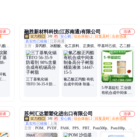
的建
融胜新材料科技(江苏南通)有限公司
洽谈
洽谈
速
3年
档
安心购
综合体验L2
回复及时
出价迅速
真实性已核验
江苏南通
八酯、
主营：
异丙醇、冰醋酸、化工原料、正庚烷、甲基环己烷、乙二醇、
偶氮二
苯酚、江苏异丙醇、江苏化工原料、工业吡啶、工业苯酚、正丁醇、
亚胺、
MIBK、无水乙醇、正己烷
烯酰
环氧
CAS
三丁基氧化锡
氰乙酸正丙酯 有机
 多规格
TBTO 56-35-9 防霉
合成中间体 制备高
5-甲基靛红 工业级
剂 98%含量 合成有
分子树脂 桶装液体
有机合成中间体 红
机锡高分子树脂
14447-15-5
色结晶 608-05-9
苏州汇达塑塑化进出口有限公司
洽谈
洽谈
3年
档
安心购
综合体验L1
回复及时
出价迅速
真实性已核验
上海
主营：
POM、PVDF、PA66、PPS、PBT、Pom500p、Pom100p、
Pom900p、F20-03、M90-44、Ppsu、PPA、POE、PA9T、日本旭化成