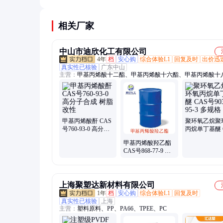
脂可能只有6个月的保质期。储存时应遵循供应商
议。
相关厂家
中山市迪欣化工有限公司
4年
档
安心购
综合体验L1
回复及时
出价迅
真实性已核验
广东中山
主营：
甲基丙烯酸十二酯、甲基丙烯酸十六酯、甲基丙烯酸十
丙烯酸十二酯、丙烯酸十六酯、丙烯酸十八酯、V50引发剂、
异丁咪唑啉盐酸盐、N-乙酰己内酰胺、硅烷偶联剂、双马来酰
马来酸酯、缩水甘油酯、缩水甘油醚、甲基咪唑、N-异丙基丙
胺、金属萃取剂
甲基丙烯酸酐 CAS
聚环氧乙烷聚
号760-93-0 高分子
丙烷单丁基醚 
合成 树脂改性
号9038-95-3
甲基丙烯酸羟乙酯
CAS号868-77-9 树
脂涂料改性 合成高
分子材料
上海聚塑达新材料有限公司
1年
档
安心购
综合体验L1
回复及时
真实性已核验
上海
主营：
塑料原料、PP、PA66、TPEE、PC