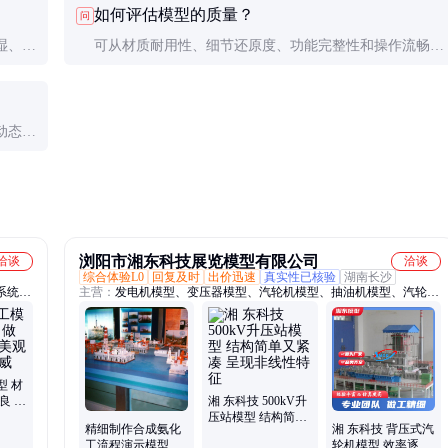
如何评估模型的质量？
问
展示。
湿、灰
可从材质耐用性、细节还原度、功能完整性和操作流畅性
并定期
等方面评估。建议实地考察或索取样品测试，重点关注核
心设备的仿真效果。
动态模
著延长
浏阳市湘东科技展览模型有限公司
洽谈
洽谈
综合体验L0
回复及时
出价迅速
真实性已核验
湖南长沙
系统模
主营：
发电机模型、变压器模型、汽轮机模型、抽油机模型、汽轮机
、船舶
本体模型、蒸汽轮机模型、锅炉模型、火力发电厂模型、水利枢纽沙
模型、
盘模型、柴油机模型、水利枢纽模型、教学模型、电站锅炉模型、科
台模
技展览模型、水电站模型、核电站模型、石油化工模型、太阳能发电
水轮机
模型、风力发电模型、安全阀模型、水处理模型、反应堆制作、生物
质锅炉
型 材
良 设
湘 东科技 500kV升
校 博
压站模型 结构简单
精细制作合成氨化
湘 东科技 背压式汽
又紧凑 呈现非线性
工流程演示模型 火
轮机模型 效率逐步