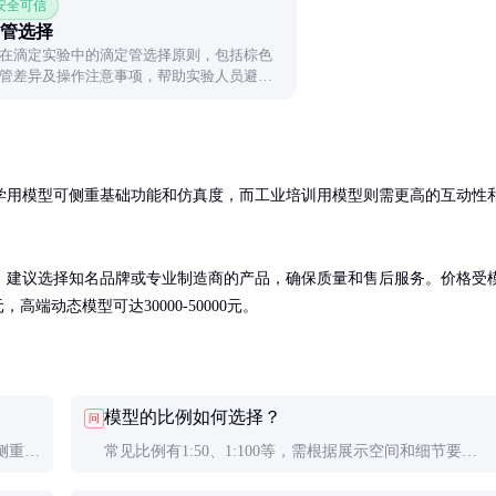
 安全可信
管选择
在滴定实验中的滴定管选择原则，包括棕色
管差异及操作注意事项，帮助实验人员避免
学用模型可侧重基础功能和仿真度，而工业培训用模型则需更高的互动性
。建议选择知名品牌或专业制造商的产品，确保质量和售后服务。价格受
高端动态模型可达30000-50000元。
模型的比例如何选择？
问
侧重外
常见比例有1:50、1:100等，需根据展示空间和细节要求
格和功
决定。教学用建议1:50左右，能较好平衡空间需求和细节