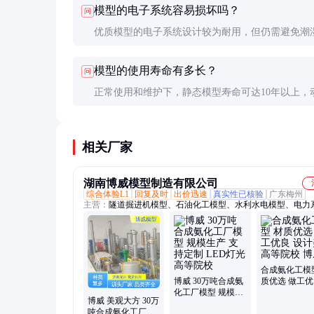
模型的电子系统容易损坏吗？
问
能差异较大。
优质模型的电子系统设计较为耐用，但仍需避免潮
尘和不当操作。建议选择有防水防尘设计的产品，
模型的使用寿命有多长？
问
维护。
正常使用和维护下，静态模型寿命可达10年以上，
型电子部分约5-8年需检修或升级。定期保养能显
使用寿命。
相关厂家
湖南博威模型制造有限公司
综合体验L1
回复及时
出价迅速
真实性已核验
广东梅州
主营：
隧道掘进机模型、石油化工模型、水利水电模型、电力
型、工程机械模型、核能发电模型、教学模型、化工装置模型
模型、火力发电厂模型、沙盘模型、新能源发电模型、汽轮机
发电机模型、锅炉模型、盾构机模型、道路桥梁模型、钻井平
型、风力发电模型、起重机模型、集装箱模型、压缩机模型、
模型、水电站模型、污水厂模型
合成氨化工模
博威 30万吨合成氨
质优选 做工优
化工厂模型 规模生
计美观 高等院
博威 美观大方 30万
产 支持定制 LED灯
威
吨合成氨化工厂模