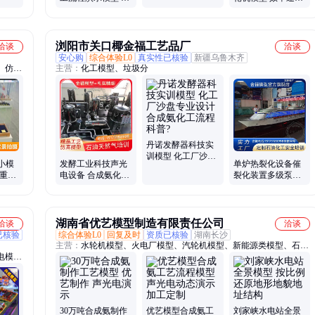
特征
电厂化工厂安全培
在提升 具备参数可
训
调性
浏阳市关口椰金福工艺品厂
洽谈
洽谈
安心购
综合体验L0
真实性已核验
新疆乌鲁木齐
、仿真
主营：
化工模型、垃圾分
汽轮机
丹诺发酵器科技实
训模型 化工厂沙盘
小模
发酵工业科技声光
单炉热裂化设备催
专业设计合成氨化
起重机
电设备 合成氨化工
裂化装置多级泵设
工流程科普?
 来图
流程模型设计化工
备合成氨化工流程
厂透明装置
化工模型
湖南省优艺模型制造有限责任公司
洽谈
洽谈
已核验
综合体验L0
回复及时
资质已核验
湖南长沙
主营：
水轮机模型、火电厂模型、汽轮机模型、新能源类模型、石油
电模
工艺类模型、盾构机模型、核电站模型、抽油机模型、钻机模型、高
构机模
校实训室、科普展厅
建筑构
30万吨合成氨制作
优艺模型合成氨工
刘家峡水电站全景