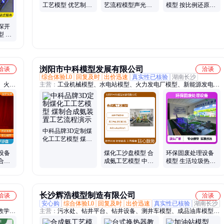
工艺模型 优艺制作
艺流程模型声光电
模型 按比例还原地
声光电演示
动态演示加工定制
形地貌地址结构
探开
型 油
模型
浏阳市中科模型发展有限公司
洽谈
洽谈
综合体验L0
回复及时
出价迅速
真实性已核验
湖南长沙
、火电
主营：
工业机械模型、水电站模型、火力发电厂模型、新能源发电模
模型
型、电力电网模型、石油化工模型、暖通空调模型、锅炉模型、采油
储运模型、桥梁隧道施工模型、环保治理模型、化工消防模型、清洁
能源模型、核电站模型
中科品牌3D定制煤
化工工艺模型 煤制
合成氨装置工艺流
设备
煤化工沙盘模型 合
环保固废处理设备
程演示
合成
成氨工艺模型 中科
模型 生活垃圾热解
型 催
模型厂家定制 工艺
气化处理模型 工艺
流程演示
精湛
长沙辉浩模型制造有限公司
洽谈
洽谈
安心购
综合体验L0
回复及时
出价迅速
真实性已核验
湖南长沙
教学用
主营：
污水处、钻井平台、钻井设备、测井车模型、成品油库模型、
、传感
石油钻井模型、废水处理模型、炼油厂工艺模型、全回转吊船模型、