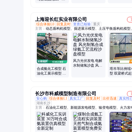
光 高等院校
型 做工细致 质量有
保障 高等院校
上海迎长红实业有限公司
综合体验L0
回复及时
资质已核验
重庆
主营：
动态盾构机模型、掘进展示模型、土压平衡盾构机模型
掘进机模型、盾构机礼品模型、隧道掘进机模型、风机模型、
发电机组模型
风力光伏发电 电解
水制储氢沙盘 风光
合成氨化工模型 石
塔吊等比例缩
制氢合成绿氨工艺
油化工展示模型 煤
型 双梁桥式
流程沙盘模型
化工装置模型 炼油
动态仿真沙盘
厂模型定做
加工 实力厂家
长沙市科威模型制造有限公司
安心购
综合体验L1
真实工厂
回复及时
出价迅速
真实性
湖南长沙
主营：
石油化工模型、新能源发电模型、输变电模型、火力发
型、消防实训模型、水电站模型、锅炉模型、核电站模型、盾
型、水力发电模型、桥梁工程模型、物流枢纽沙盘模型、房屋
造模型、海上钻井平台模型、石油开采模型