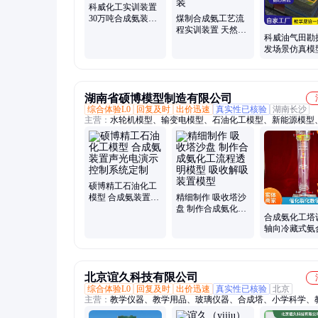
科威化工实训装置
30万吨合成氨装置
煤制合成氨工艺流
仿真模型全新定制
程实训装置 天然气
科威油气田勘
制合成氨装置模型
发场景仿真模
免费安装
气藏地质沙盘
全新设计
湖南省硕博模型制造有限公司
综合体验L0
回复及时
出价迅速
真实性已核验
湖南长沙
主营：
水轮机模型、输变电模型、石油化工模型、新能源模型
厂模型、机械模型、水利枢纽模型、仿真实训模型、教学展览
硕博精工石油化工
模型 合成氨装置声
精细制作 吸收塔沙
光电演示控制系统
盘 制作合成氨化工
合成氨化工塔
定制
流程透明模型 吸收
轴向冷藏式氨
解吸装置模型
塔互动消防模
化裂化沙盘
北京谊久科技有限公司
综合体验L0
回复及时
出价迅速
真实性已核验
北京
主营：
教学仪器、教学用品、玻璃仪器、合成塔、小学科学、
标本、通用技术、体育器材、探究实验箱、显微镜、光学器材