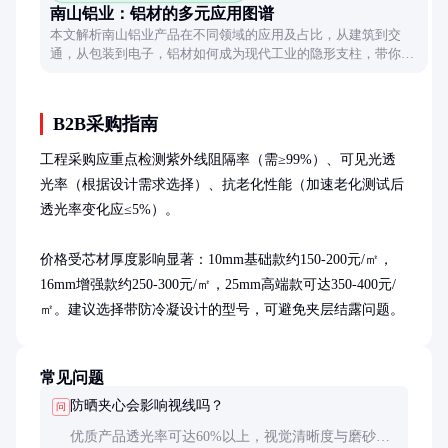
南山铝业：铝材的多元应用图谱
本文解析南山铝业产品在不同领域的应用及占比，从建筑到交
通，从包装到电子，铝材如何成为现代工业的隐形支柱，带你了
解铝材的多元应用场景。
B2B采购指南
工程采购应重点检测紫外线阻隔率（需≥99%）、可见光透
光率（根据设计需求选择）、抗老化性能（加速老化测试后
透光率变化应≤5%）。

价格受芯材厚度影响显著：10mm基础款约150-200元/㎡，
16mm增强款约250-300元/㎡，25mm高端款可达350-400元/
㎡。建议选择带防冷凝设计的型号，可避免夹层结露问题。
常见问题
防晒夹心会影响视线吗？
问
优质产品透光率可达60%以上，视觉清晰度与磨砂玻