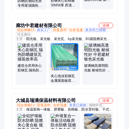
彩钢夹心岩棉板
防晒防潮阳光房
背胶海绵板 阻燃
50MM厚 房顶防
专用屋顶隔热板
橡塑管
晒隔热板 耐高温
双面0.8厚铝板 夹
棉 量大价低
心聚氨酯板
廊坊中君建材有限公司
洽谈
综合体验L0
真实工厂
回复及时
出价迅速
真实性已核验
河北廊坊
主营：
阳光板、采光板、采光瓦、frp采光板、B1级阻燃采光
瓦、水性彩钢翻新漆、水性漆、耐力板
建筑仓库用夹心
玻璃钢高透明阳
彩钢瓦 隔热防晒
光板 耐候性好 中
建筑瓦 辅装效率
君建材 银色采光
夹心泡沫彩钢瓦
高
板
金属屋面板双层
防晒隔热瓦专用
大城县瑞满保温材料有限公司
洽谈
综合体验L0
回复及时
出价迅速
资质已核验
湖南怀化
主营：
保温装饰一体板、挤塑板、岩棉板、防水背衬板、干式地
暖板、隔音棉、聚氨酯、回填干式地暖模块、聚氨酯保温板、下
水道隔音棉、岩棉保温板、免回填地暖模块、真石漆保温装饰一
体板