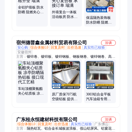
全铝护墙板 防水
防晒 阻燃夹心复
外墙复合一体板
合板 规格齐全 瑞
活动板房 防水防
保温隔热装饰板
满
晒 阻燃夹心复合
防水防晒 阻燃夹
板 承接订单 瑞满
心复合板 可定制
瑞满
宿州德普鑫金属材料贸易有限公司
洽谈
安心购
综合体验L0
回复及时
出价迅速
真实性已核验
安徽宿州
主营：
镀锌卷、镀锌板、镀锌钢板、钢板钢卷、镀锌钢卷、高耐
候彩涂卷、汽车钢结构件、冲压零部件钢板、铝棒、热轧钢板花
纹板、冷热轧酸洗卷、热轧卷板、航空铝板、花纹铝合金板、无
花镀锌板、3004铝卷、SPCD冷轧板、花纹铝板、5052铝板、超
薄铝卷、高强镀锌卷、铝板、合金铝板、保温铝卷、铝卷材
车站顶棚聚氨酯
夹心铝质板 凉亭
原厂质保7075航
3003铝合金平板
防晒隔热铝板 接
空级铝板 提供原
汽车油箱专用铝
口现代工艺精
厂质保书 支持大
板 抗震动防腐蚀
批量采购
材料 德普鑫
广东桂永恒建材科技有限公司
洽谈
综合体验L0
回复及时
出价迅速
真实性已核验
广东佛山
主营：
隔热铝瓦、铝合金长城板波浪板、假山铝屏风、铝窗花屏