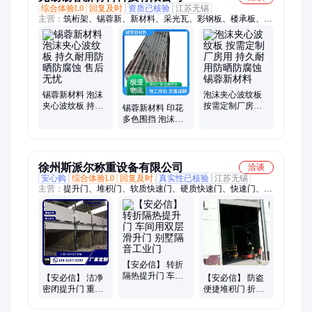
综合体验L0
回复及时
资质已核验
江苏无锡
主营：
筑桁架、锡蓉新、新材料、采光瓦、彩钢板、楼承板、彩
钢瓦、落水槽、泡沫板、纳米板、钢结构、岩棉板、琉璃瓦、波
浪板、镀锌天沟、保温彩钢、钢筋桁架、镀锌彩钢、压型钢板、
铝镁锰板、镀锌水槽、折弯天沟、镀锌型钢、聚酯铝镁锰、不锈
钢天沟
锡蓉新材料 泡沫
泡沫夹心波纹板
夹心波纹板 持久
按需定制厂房用
锡蓉新材料 印花
耐用防晒防腐蚀
持久耐用防晒防
多色围挡 泡沫夹
售后无忧
腐蚀 锡蓉新材料
心波纹板 持久耐
用防晒防腐蚀
徐州斯派尔称重设备有限公司
洽谈
安心购
综合体验L0
回复及时
真实性已核验
江苏无锡
主营：
提升门、堆积门、软质快速门、硬质快速门、快速门、
PVC快速门、柔性门、车库门、涡轮硬质快速门、滑升门、保温
提升门、分节提升门
【安必信】 转折
隔热提升门 车间
【安必信】 洁净
【安必信】 防盗
用双层滑升门 别
密闭提升门 重锤
便捷堆积门 折叠
墅隔音工业门
彩钢板滑升门 防
冷冻行业背带门
晒夹心工业门
车牌识别超市软