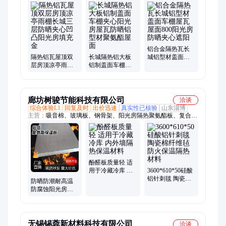
风、冲孔铝单板、雕花铝单板、异形铝单板、彩绘铝单板、波浪
铝单板、镂空铝单板、石纹铝单板、木纹铝单板、木纹铝方通、
包柱铝单板、铝方通方管、拉弯铝方管、槽型铝方管、氟碳铝单
板、浮雕铝单板、扭曲铝单板、铝树、弧形铝方通
铝合金隔热瓦长
隔热铝瓦屋顶双
长城隔热铝大板
城铝型材盖面车
层房顶凉亭雨棚
铝制盖面车棚夹
棚屋瓦屋面800阳
长城三层防晒夹
心阳光房屋瓦防
光房防晒夹心遮
心凹凸阳光房填
晒铝型材聚氨酯
阳
充金
屋面
廊坊树骏节能科技有限公司
洽谈
综合体验L1
回复及时
出价迅速
真实性已核验
山东淄博
主营：
吸音棉、玻璃板、钢骨架、阳光房隔热聚氨酯板、复合
板、隔热布、太空板、橡塑管、隔音棉、酚醛板、楼面板、真空
板、玻璃棉、呼吸纸、鸡蛋棉、海绵板、聚苯板、水泥板、发泡
板、屋顶板、透气膜、防火水、抗爆板、保温管、岩棉板、阁楼
板
酚醛板质量轻 适
用于冷藏冷库 内
3600*610*50硅酸
外墙隔热保温材
铝针刺毯 陶瓷棉
防晒防潮耐高温
料
纤维毡 防火保温
防腐蚀阳光房专
隔热材料
用屋顶隔热板 夹
心聚氨酯板
无锡锡蓉新材料科技有限公司
洽谈