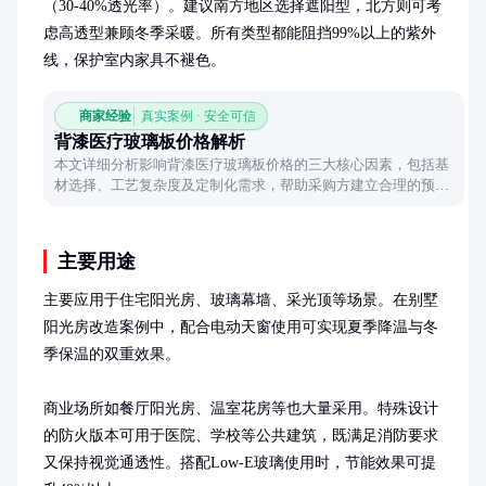
（30-40%透光率）。建议南方地区选择遮阳型，北方则可考
虑高透型兼顾冬季采暖。所有类型都能阻挡99%以上的紫外
线，保护室内家具不褪色。
商家经验
真实案例 · 安全可信
背漆医疗玻璃板价格解析
本文详细分析影响背漆医疗玻璃板价格的三大核心因素，包括基
材选择、工艺复杂度及定制化需求，帮助采购方建立合理的预算
预期。
主要用途
主要应用于住宅阳光房、玻璃幕墙、采光顶等场景。在别墅
阳光房改造案例中，配合电动天窗使用可实现夏季降温与冬
季保温的双重效果。

商业场所如餐厅阳光房、温室花房等也大量采用。特殊设计
的防火版本可用于医院、学校等公共建筑，既满足消防要求
又保持视觉通透性。搭配Low-E玻璃使用时，节能效果可提