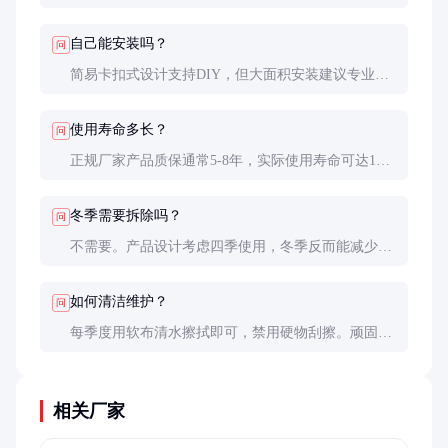
璃相当。若需要更好视野，可选择局部开窗设计或电
动可调光产品。
自己能安装吗？
问
简易卡扣式设计支持DIY，但大面积安装建议专业施
工。需特别注意边缘密封处理，否则可能产生热桥效
应影响隔热效果。
使用寿命多长？
问
正规厂家产品质保通常5-8年，实际使用寿命可达10
年。铝箔层氧化和芯材塌陷是主要失效模式，潮湿环
境需特别注意。
冬季需要拆除吗？
问
不需要。产品设计考虑四季使用，冬季反而能减少室
内热量流失。测试显示可降低采暖能耗约15-20%。
如何清洁维护？
问
每季度用软布清水擦拭即可，禁用硬物刮擦。顽固污
渍可用中性清洁剂，酸碱清洁剂会腐蚀表面涂层。
相关厂家