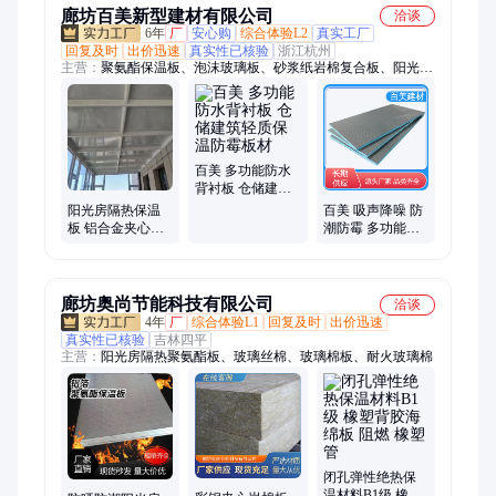
廊坊百美新型建材有限公司
洽谈
6年
厂
安心购
综合体验L2
真实工厂
回复及时
出价迅速
真实性已核验
浙江杭州
主营：
聚氨酯保温板、泡沫玻璃板、砂浆纸岩棉复合板、阳光房
隔热板、聚合聚苯板、复合硅酸盐板、水泥发泡板、挤塑板、聚
苯板、酚醛板、保温装饰一体板
百美 多功能防水
背衬板 仓储建筑
轻质保温防霉板
阳光房隔热保温
百美 吸声降噪 防
材
板 铝合金夹心聚
潮防霉 多功能防
氨酯板 代替玻璃
水背衬板 支持按
封阳台遮阳防晒
需定制
廊坊奥尚节能科技有限公司
洽谈
4年
厂
综合体验L1
回复及时
出价迅速
真实性已核验
吉林四平
主营：
阳光房隔热聚氨酯板、玻璃丝棉、玻璃棉板、耐火玻璃棉
闭孔弹性绝热保
温材料B1级 橡塑