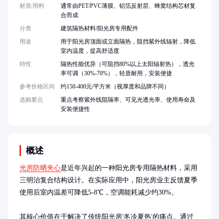
材质/用料
通常由PET/PVC薄膜、铝箔反射层、蜂窝结构芯材复
合而成
分类
建筑隔热材料/阳光房专用配件
用途
用于阳光房顶面或立面隔热，阻挡紫外线辐射，降低
室内温度，提高舒适度
特性
隔热性能优异（可阻挡80%以上太阳辐射热），透光
率可调（30%-70%），轻质耐用，安装便捷
参考价格区间
约150-400元/平方米（视厚度和品牌不同）
选购要点
重点考察紫外线阻隔率、可见光透光率、使用寿命及
安装便捷性
概述
光房防晒夹心
是近年兴起的一种阳光房专用隔热材料，采用
三明治复合结构设计。在实际应用中，阳光房业主反馈夏季
使用后室内温差可降低5-8℃，空调能耗减少约30%。

其核心价值在于解决了传统阳光房'冬冷夏热'的痛点。通过