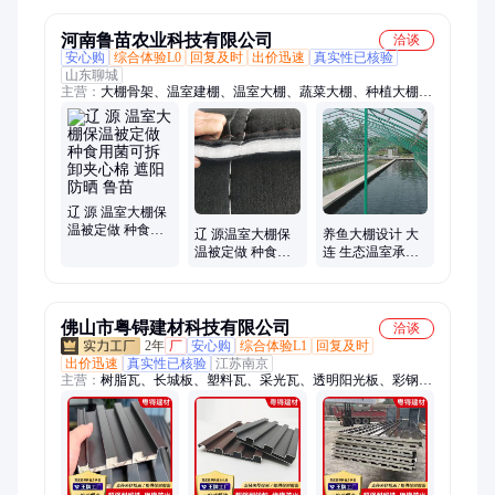
帘门
河南鲁苗农业科技有限公司
洽谈
安心购
综合体验L0
回复及时
出价迅速
真实性已核验
山东聊城
主营：
大棚骨架、温室建棚、温室大棚、蔬菜大棚、种植大棚、
养殖大棚、大棚保温被、大棚膜、大棚建设
辽 源 温室大棚保
温被定做 种食用
辽 源温室大棚保
养鱼大棚设计 大
菌可拆卸夹心棉
温被定做 种食用
连 生态温室承建
遮阳防晒 鲁苗
菌可拆卸夹心棉
商 配件教安装 鲁
遮阳防晒 鲁苗
苗
佛山市粤锝建材科技有限公司
洽谈
2年
厂
安心购
综合体验L1
回复及时
出价迅速
真实性已核验
江苏南京
主营：
树脂瓦、长城板、塑料瓦、采光瓦、透明阳光板、彩钢
瓦、铝隔热瓦、pvc瓦、pvc复合瓦、屋面瓦、长城铝瓦、透明
瓦、长城瓦、ASA树脂瓦、合成树脂瓦、养殖场防腐瓦、pvc塑
料瓦、屋顶瓦、仿古瓦、中空瓦、pvc水槽、防腐塑料瓦、玻璃
钢瓦、隔热铝瓦、耐力板