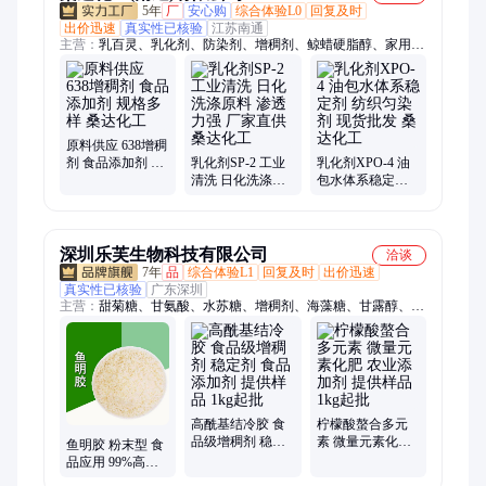
5年
厂
安心购
综合体验L0
回复及时
出价迅速
真实性已核验
江苏南通
主营：
乳百灵、乳化剂、防染剂、增稠剂、鲸蜡硬脂醇、家用清
洗剂、聚氧乙烯醚、十六十八醇聚醚、渗透剂、清洗剂、金属加
工清洁剂、金属加工消泡剂、金属加工柔软剂、金属加工业防锈
剂、金属冷却剂、机械净洗剂、造纸乳化剂、造纸助剂、纸张柔
软剂、金属成型润滑剂、金属加工业保湿剂、金属增溶剂、电镀
光亮剂、三乙醇胺油酸皂、乳化剂OP-10、酚醚磷酸酯
原料供应 638增稠
剂 食品添加剂 规
乳化剂SP-2 工业
乳化剂XPO-4 油
格多样 桑达化工
清洗 日化洗涤原
包水体系稳定剂
料 渗透力强 厂家
纺织匀染剂 现货
直供 桑达化工
批发 桑达化工
深圳乐芙生物科技有限公司
洽谈
7年
品
综合体验L1
回复及时
出价迅速
真实性已核验
广东深圳
主营：
甜菊糖、甘氨酸、水苏糖、增稠剂、海藻糖、甘露醇、精
氨酸、酪蛋白、烟酰胺、牛磺酸、褪黑素、螺旋藻、维生素B1、
维生素B2、维生素B6、一水肌酸、苯丙氨酸、酪蛋白酸钠、海
藻酸钠、赤藓糖醇、木糖醇、聚丙烯酸钠、山梨酸钾、大豆肽、
苏氨酸、黄原胶
高酰基结冷胶 食
柠檬酸螯合多元
品级增稠剂 稳定
素 微量元素化肥
鱼明胶 粉末型 食
剂 食品添加剂 提
农业添加剂 提供
品应用 99%高含
供样品 1kg起批
样品 1kg起批
量 源头生产 增稠