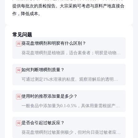
提供每批次的质检报告。大宗采购可考虑与原料产地直接合
作，降低成本。
常见问题
葵花盘增稠剂和明胶有什么区别？
问
葵花盘增稠剂是植物源，适合素食者；明胶是动物
源。前者在酸性条件下更稳定，后者凝胶强度更高但
受pH影响大。
如何判断增稠剂质量？
问
可通过测定1%水溶液的粘度、观察溶解后的透明
度、测试凝胶形成能力等来判断。正规厂家应提供第
三方检测报告。
使用时的推荐添加量是多少？
问
一般食品中添加量为0.1-0.5%，具体用量需根据产品
特性通过实验确定。过量使用可能导致口感过于粘
稠。
是否会引起过敏反应？
问
葵花盘增稠剂过敏案例极少，但对向日葵过敏者应谨