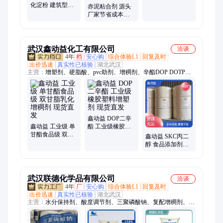
化淀粉 建筑型煤
厂家直供建杰牌
赤泥粘合剂 源头
矿粉专用耗量小
厂家节省成本球
提高粘接强度建
团干球抗压强度
杰
高 专属定制
武汉鑫动益化工有限公司
洽谈
4年
档
安心购
综合体验L1
回复及时
出价迅速
真实性已核验
湖北武汉
主营：
增塑剂、硬脂酸、pvc助剂、增稠剂、辛酯DOP DOTP
DOA TOTM、发泡剂、脱模剂、润滑剂、树脂粉、稳定剂、丙
三醇、丙二醇、纳米钙粉、绿宝甘油、氯化石蜡、聚乙烯蜡、抗
冲增韧剂、发泡调节剂、表面活性剂、氯化聚乙烯、工业级白
油、MBS、ACR401、二丁酯DBP、EBS、环氧大豆油
鑫动益 DOP二辛
鑫动益 工业级 单
酯 工业级橡胶塑
甘酯食品级 双甘
料增塑剂 现货直
鑫动益 SKC丙二
脂乳化增稠剂 现
发
醇 食品添加剂化
货直发
妆品级乳化剂润
滑剂溶剂 免费取
样
武汉联德化学品有限公司
洽谈
4年
厂
安心购
综合体验L1
回复及时
出价迅速
真实性已核验
湖北武汉
主营：
水分保持剂、酸度调节剂、三聚磷酸钠、复配增稠剂、磷
酸二氢钾、焦磷酸二氢二钠、工业磷酸、添加剂饲料、食品磷
酸、三水磷酸氢二钾、无水磷酸氢二钾、精品磷酸二氢钾、磷酸