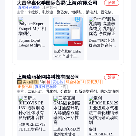
大昌华嘉化学国际贸易(上海)有限公司
洽谈
真实性已核验
江苏苏州
主营：
卡拉胶、乳胶漆、聚乙烯、增稠剂、消泡剂、固化剂、分
散剂、苯丙乳液、多环颜料、酸催化剂、颜料助剂、水性涂料、
涂料助剂、乳品饮料、聚醛树脂、酞青颜料、水性木漆、烤漆助
剂、果冻酱料、无机颜料、防腐涂料、高性能颜料、有机膨润
土、糖果巧克力、涂料添加剂、水性润湿剂
PolymerExpert
Demi™脱盐乳清
Estogel M 油相增
粉 高营养 高纯度
稠剂
乳制品优选 净度
轻质润肤酯 Elefac
保证
I-205 辛基十二醇
新戊酸酯 提升防
晒SPF值
上海臻丽拾网络科技有限公司
洽谈
5年
档
安心购
综合体验L1
回复及时
出价迅速
真实性已核验
上海
主营：
二氧化硅、乳化剂、分散剂、巴斯夫增稠剂、防水防油剂
巴斯夫RHEOVIS
PE 1331增稠剂 各
三菱瓦斯GMA固
赢创
种水性体系有良
化剂缩水甘油酯
AEROSILR812S