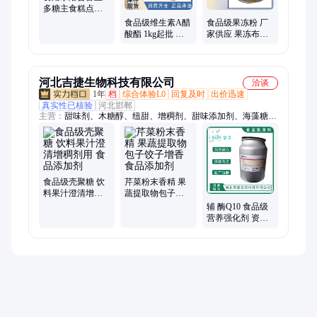
多糖主食糕点低
热能 增稠剂 厂家
食品级维生素A醋
食品级果冻粉 厂
供应
酸酯 1kg起批 脂
家供应 果冻布丁
溶性 食品营养强
冰粉专用粉 增稠
化剂
稳定剂
河北吉捷生物科技有限公司
洽谈
1年
档
综合体验L0
回复及时
出价迅速
真实性已核验
河北邯郸
主营：
甜味剂、木糖醇、纽甜、增稠剂、甜味添加剂、海藻糖、
营养强化剂、牛磺酸、维生素C、香精、氨基葡萄糖盐酸盐
食品级壳聚糖 饮
芹菜粉末香精 果
料果汁澄清增稠
蔬提取物包子饺
剂用 食品添加剂
子增香 食品添加
辅 酶Q10 食品级
剂
营养强化剂 资质
齐全 1kg起订 现
货批发