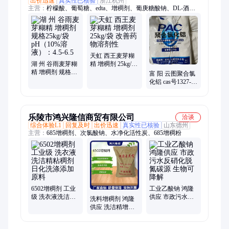
出价迅速
真实性已核验
浙江杭州
主营：
柠檬酸、葡萄糖、edta、增稠剂、葡庚糖酸钠、DL-酒石
酸、磷酸钠、纯碱、小苏打、葡萄糖酸钠、维生素C、山梨酸
钾、苯甲酸钠、酒石酸钾钠、工业盐、聚合氯化铝、醋酸钠、元
明粉
天虹 西王麦芽糊
湖 州 谷雨麦芽糊
精 增稠剂 25kg/袋
精 增稠剂 规格
改善药物溶剂性
富 阳 云图聚合氯
25kg/袋 pH（10%
化铝 cas号1327-
溶液）：4.5-6.5
41-9 净水絮凝剂
改善污泥沉降性
能
乐陵市鸿兴隆信商贸有限公司
洽谈
综合体验L1
回复及时
出价迅速
真实性已核验
山东德州
主营：
685增稠剂、次氯酸钠、水净化活性炭、685增稠粉
6502增稠剂 工业
工业乙酸钠 鸿隆
级 洗衣液洗洁精
供应 市政污水反
洗料增稠剂 鸿隆
粘稠剂 日化洗涤
硝化脱氮碳源 生
供应 洗洁精增稠
添加原料
物可降解
挂壁持久 常温操
作