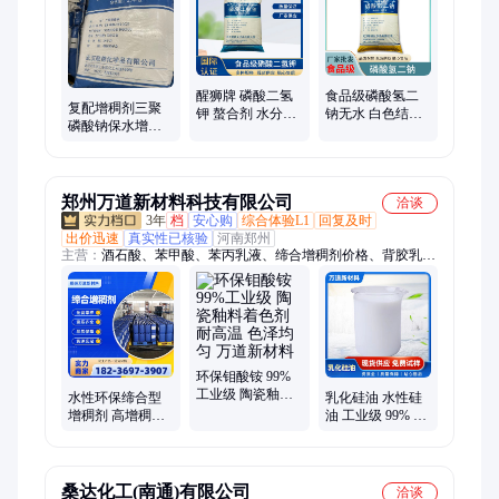
三钠、磷酸二氢钠、磷酸氢二钠、磷酸二氢铵、焦磷酸钠、磷酸
盐、焦磷酸一氢三钠、化肥、磷酸氢二铵
醒狮牌 磷酸二氢
食品级磷酸氢二
复配增稠剂三聚
钾 螯合剂 水分保
钠无水 白色结晶
磷酸钠保水增重
持剂 食品发酵剂
性粉末 98纯度 质
果汁专用联德化
量好 全国可售
学
郑州万道新材料科技有限公司
洽谈
3年
档
安心购
综合体验L1
回复及时
出价迅速
真实性已核验
河南郑州
主营：
酒石酸、苯甲酸、苯丙乳液、缔合增稠剂价格、背胶乳
液、酸度调节剂、高效胶粘剂、玻璃幕墙清洗剂、卡松防腐剂、
升华水杨酸、松香酸钠、消泡剂、苯甲酸钠、松香
环保钼酸铵 99%
工业级 陶瓷釉料
水性环保缔合型
乳化硅油 水性硅
着色剂 耐高温 色
增稠剂 高增稠效
油 工业级 99% 橡
泽均匀 万道新材
率 抗分水 建筑涂
胶脱模 塑料脱模
料
料印花浆用
乳 免费拿样 资质
齐全
桑达化工(南通)有限公司
洽谈