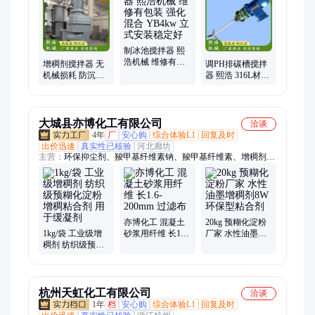
制冰池搅拌器 熙
浩机械 维修有包
增稠剂搅拌器 无
调PH排碳槽搅拌
装 强化混合
机械损耗 防沉淀
器 熙浩 316L材质
YB4kw 立式安装
搅拌 高效无死点
型号ZCX900 规格
稳定好
碳钢衬胶
齐全 选材讲究
大城县亦博化工有限公司
洽谈
4年
厂
安心购
综合体验L1
回复及时
出价迅速
真实性已核验
河北廊坊
主营：
环保抑尘剂、羧甲基纤维素钠、羧甲基纤维素、增稠剂、
抑尘剂、聚丙烯纤维、预糊化淀粉
亦博化工 混凝土
20kg 预糊化淀粉
1kg/袋 工业级增
砂浆用纤维 长1.6-
厂家 水性油墨增
稠剂 纺织级预糊
200mm 过滤布
稠剂8W 环保型粘
化淀粉 增稠粘合
合剂
剂 用于缓凝剂
杭州天虹化工有限公司
洽谈
1年
档
安心购
综合体验L1
回复及时