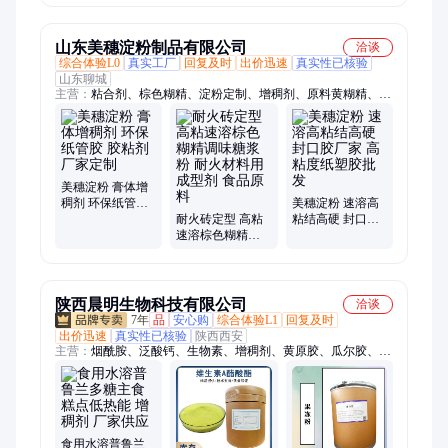
剂
山东美穗淀粉制品有限公司
洽谈
综合体验L0
真实工厂
回复及时
出价迅速
真实性已核验
山东聊城
主营：
粘合剂、棕色糊精、淀粉定制、增稠剂、原料黄糊精、高
粘速溶糊精、胶水用黄糊精、增稠预糊化淀粉、木薯预糊化淀
粉、淀粉胶水用黄糊、玉米预糊化淀粉、石墨粘合剂、石墨粘合
剂黄糊精、碳化硅粘合剂、碳化硅黄糊精粘合剂、氮化硅粘合
剂、氮化硅黄糊精粘合剂、特种陶瓷粘合剂、特种陶瓷黄糊精粘
合剂、铸造结合剂、铸造用黄糊精、型砂粘合剂、型砂黄糊精粘
美穗淀粉 膏体增
合剂、颗粒肥料粘合剂、木材胶增粘剂
稠剂 环保纸管胶
美穗淀粉 速溶高
胶粘剂 厂家定制
耐火砖定型 高粘
粘结高硬 封口胶
速溶棕色糊精调
厂家 高粘度纸塑
味糖浆粉 耐火材
胶批发
料用成型剂 食品
原料
陕西晨明生物科技有限公司
洽谈
7年
品
安心购
综合体验L1
回复及时
出价迅速
真实性已核验
陕西西安
主营：
烟酰胺、泛酸钙、生物素、增稠剂、黄原胶、瓜尔胶、L-
半胱氨酸盐酸盐、海藻酸钠、海藻糖、谷氨酸、卡拉胶、乳清
粉、赤藓糖醇、结晶果糖、木糖醇、甜菜碱、螺旋藻、乳清蛋白
粉、氯化胆碱、酪蛋白、肌酸、色氨酸、赖氨酸、鱼油粉、刺槐
豆胶、阿拉伯胶
食用水溶普鲁兰