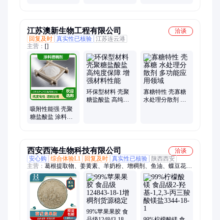
好的相容性
环氧丙烯酸酯双
工业级疏水气相
键基团反应活性
法二氧化硅纳米
高
级防沉剂流动助
剂
江苏澳新生物工程有限公司
洽谈
回复及时
真实性已核验
江苏连云港
主营：
[]
环保型材料 壳聚
寡糖特性 壳寡糖
糖盐酸盐 高纯度
水处理分散剂 多
保障 增强材料性
功能应用领域
吸附性能强 壳聚
能
糖盐酸盐 涂料增
稠剂 纯度高稳定
性好
西安西海生物科技有限公司
洽谈
安心购
综合体验L1
回复及时
真实性已核验
陕西西安
主营：
葛根提取物、姜黄素、羊奶粉、增稠剂、鱼油、蝶豆花
粉、魔芋精粉、牦牛骨肽、蓝莓粉、胶原三肽、破壁松花粉、藤
黄果提取物、椰子油粉、甘草酸二钾、β-胡萝卜素、亚麻籽油微
囊粉、叶黄素、槲皮素、葛根黄酮、苯乙基间苯二酚、光甘草
定、蓝莓花青素、中链甘油三酯、共轭亚油酸粉、玉米肽、沙棘
冻干粉
99%苹果果胶 食
品级124843-18-1
99%柠檬酸镁 食