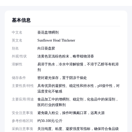
基本信息
中文名
葵花盘增稠剂
英文名
Sunflower Head Thickener
别名
向日葵盘胶
外观/性状
淡黄色至浅棕色粉末，略带植物清香
溶解性
易溶于热水，冷水中溶解较慢，不溶于乙醇等有机溶
剂
储存条件
密封避光保存，置于阴凉干燥处
主要性质/特性
具有优异的凝胶性、稳定性和持水性，pH值中性，对
温度变化不敏感
主要应用/用途
食品加工中的增稠剂、稳定剂，化妆品中的保湿剂，
医药行业的缓释剂
安全注意事项
避免吸入粉尘，操作时佩戴口罩，远离火源
参考价格区间
约50-100元/公斤
采购注意事项
关注纯度、粘度、凝胶强度等指标，确保符合食品级