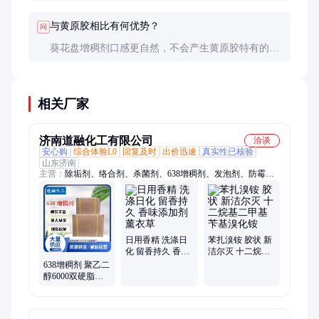
慎。建议新产品上市前进行小规模消费者测试。
与黄原胶相比有何优势？
问
葵花盘增稠剂口感更自然，不会产生黄原胶特有的后
味。在冷冻-解冻稳定性方面表现更优，但价格通常
较高。
相关厂家
济南道融化工有限公司
洽谈
安心购
综合体验L0
回复及时
出价迅速
真实性已核验
山东济南
主营：
除垢剂、络合剂、杀菌剂、638增稠剂、发泡剂、防霉
剂、渗透剂、洗涤剂、纤维素、柔顺剂、乳化剂、混凝土、着色
剂、管道清洁、抗静电剂、洗涤添加、金属清洗剂、调色乳白
油、洗护调理剂、表面活性剂、香皂沐浴露、洗涤化妆品、去屑
止痒剂、砂浆保水剂、纺织柔软剂
日用香精 洗涤日
苯扎溴铵 胶状 新
化 留香持久 香味
洁尔灭 十二烷基
添加剂 薰衣草
二甲基苄基溴化
638增稠剂 聚乙二
铵
醇6000双硬脂酸
酯 印染纺织用 去
污净洗