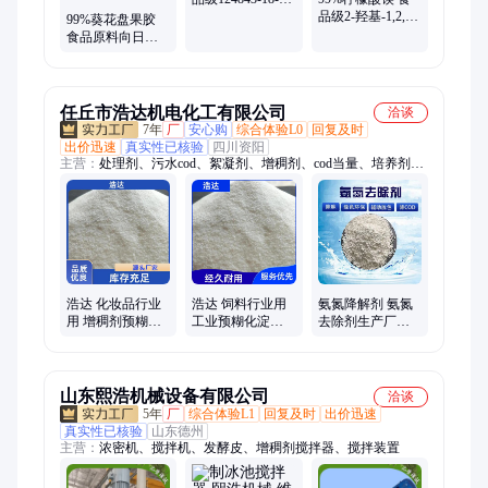
增稠剂货源稳定
品级2-羟基-1,2,3-
99%葵花盘果胶
丙三羧酸镁盐
食品原料向日葵
3344-18-1
提取货源稳定水
溶性增稠剂
任丘市浩达机电化工有限公司
洽谈
7年
厂
安心购
综合体验L0
回复及时
出价迅速
真实性已核验
四川资阳
主营：
处理剂、污水cod、絮凝剂、增稠剂、cod当量、培养剂、
醋酸钠、环保药剂、淀粉标准、酰胺用量、cod去除剂、防水乳
液、氯化铝絮凝、氯化铝国标、臭味降解剂、葡萄糖成分、超标
去除剂、酰胺添加量、离子聚丙烯、硫酸铁国标、净水剂聚合、
废水去除剂、聚合氯化铝、工业葡萄糖、污水除臭剂、硫酸铁除
磷
浩达 化妆品行业
浩达 饲料行业用
氨氮降解剂 氨氮
用 增稠剂预糊化
工业预糊化淀粉
去除剂生产厂家
淀粉 成型率高 厂
应用广泛 厂家直
高氨氮污水去除
家批发
供
剂 氨水处理化学
剂
山东熙浩机械设备有限公司
洽谈
5年
厂
综合体验L1
回复及时
出价迅速
真实性已核验
山东德州
主营：
浓密机、搅拌机、发酵皮、增稠剂搅拌器、搅拌装置