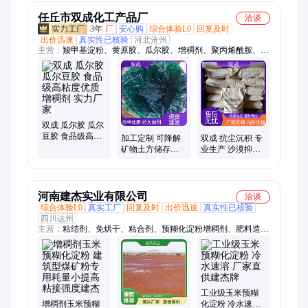
任丘市双成化工产品厂
洽谈
3年
厂
安心购
综合体验L0
回复及时
出价迅速
真实性已核验
河北沧州
主营：
羧甲基淀粉、黄原胶、瓜尔胶、增稠剂、聚丙烯酰胺、羧
甲基纤维素、预糊化淀粉、吸水树脂、农林保水剂、抑尘剂、聚
阴离子纤维素、型煤粘合剂、SAP吸水树脂、改性玉米粉、抑尘
固化剂、饲料用预糊化淀粉、羧甲基变性淀粉、阴离子聚丙烯酰
胺、陶瓷用纤维素、抗旱保水剂
双成 瓜尔胶 瓜尔
豆胶 食品级高粘
加工定制 可降解
双成 抗尘沉积 专
度优质增稠剂 实
矿物土方储存卸
业生产 沙漠抑尘
力厂家
载场 土路抑尘剂
剂 建筑物拆除
双成
河南建杰实业有限公司
洽谈
综合体验L0
真实工厂
回复及时
出价迅速
真实性已核验
四川达州
主营：
粘结剂、免烘干、粘合剂、预糊化淀粉增稠剂、肥料造
粒、变性淀粉、糊化淀粉、阿尔法淀粉、玉米预糊化、预糊化淀
粉、免烘干粘合剂、型煤粘合剂、除尘灰粘合剂、焦粉粘合剂、
肥料造粒剂、型煤胶粉、铁粉粘合剂、氧化铁皮粘结剂、氧化铁
粉、除尘灰脱锌粘合剂、焦炭块、焦末、焦沫、新型焦炭、石墨
增碳剂、增碳剂造粒
工业级玉米预糊
增稠剂玉米预糊
化淀粉 冷水速溶