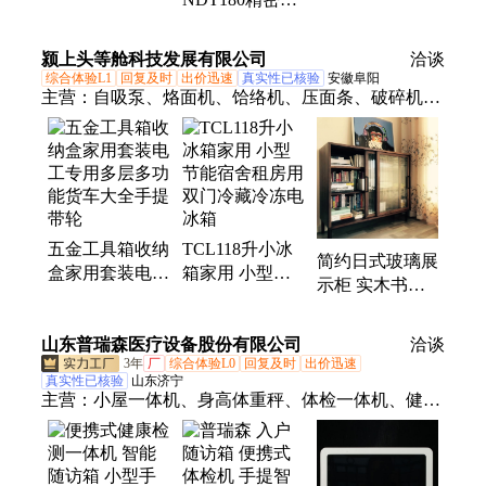
动色度仪常年备
压测试仪 EFM-
糙度仪 NDT320
用钨灯比色皿等
023-ZBS带手提
表面粗糙度测试
配件
箱套装
颍上头等舱科技发展有限公司
洽谈
仪
综合体验L1
回复及时
出价迅速
真实性已核验
安徽阜阳
主营：
自吸泵、烙面机、饸络机、压面条、破碎机、
链条锯、饹面机、浇水机、园林锯、抽水机、切割
机、拉面机、压面机、抽水泵、加压泵、电链锯、潜
水泵、切割泵、管道泵、面条机、测温仪、汽油锯、
粉碎机、饸饹机、磨粉机
五金工具箱收纳
TCL118升小冰
简约日式玻璃展
盒家用套装电工
箱家用 小型节
示柜 实木书架
专用多层多功能
能宿舍租房用双
置物架 现代客
货车大全手提带
门冷藏冷冻电冰
厅储物边柜 定
山东普瑞森医疗设备股份有限公司
轮
箱
洽谈
制尺寸
3年
厂
综合体验L0
回复及时
出价迅速
真实性已核验
山东济宁
主营：
小屋一体机、身高体重秤、体检一体机、健康
一体机、中医体质辨识仪、体格发育检测仪