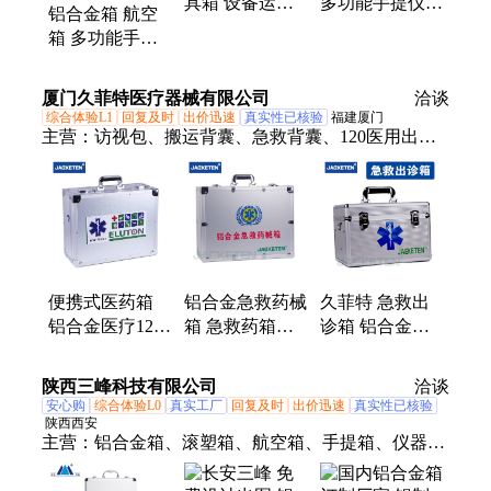
具箱 设备运输
多功能手提仪器
铝合金箱 航空
手提铝箱 加厚
箱 铝合金拉杆
箱 多功能手提
铝材 新天合
箱 新天合
工具箱 加厚材
质 新天合
厦门久菲特医疗器械有限公司
洽谈
综合体验L1
回复及时
出价迅速
真实性已核验
福建厦门
主营：
访视包、搬运背囊、急救背囊、120医用出诊
箱、铝合金急救箱、输注药供背囊、复苏抗休克背
囊、消防医疗急救包
便携式医药箱
铝合金急救药械
久菲特 急救出
铝合金医疗120
箱 急救药箱手
诊箱 铝合金手
急救箱现货 手
提应急医疗箱定
提应急医药箱可
提内外科急救包
制
定制
陕西三峰科技有限公司
洽谈
安心购
综合体验L0
真实工厂
回复及时
出价迅速
真实性已核验
陕西西安
主营：
铝合金箱、滚塑箱、航空箱、手提箱、仪器
箱、工具箱、拉杆箱、木箱、铝箱、设备箱、无人机