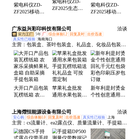
紫电科仪ZD-
检测仪、不透光烟度计、黑烟识别器、汽车尾气分析
紫电科仪ZD-
紫电科仪ZD-
ZF2025生态环
仪
ZF2025移动执
ZF2025移动执
境执法箱打印功
法箱录音功能手
法箱打印功能手
能手提便携可定
提便携可定制
提便携可定制
广东益兴彩印科技有限公司
制
洽谈
5年
厂
综合体验L2
回复及时
出价迅速
真实性已核验
海南海口
主营：
包装盒、茶叶包装盒、礼品盒、化妆品包装
盒、保健品包装盒、高档礼盒、纸盒、蛋糕盒、日
历、台历、红包、利是封、贺卡、药盒、手提袋、酒
盒、牙膏盒、防伪标、PVC胶盒、不干胶、证书、吊
牌、月饼盒、画册、刮刮银
大开口产品包装
苹果礼盒批发
新年利是封烫金
瓦楞纸箱 农家
通用水果包装箱
个性创意通用回
乐采摘鲜果礼盒
手提瓦楞纸箱送
礼千元红包袋彩
箱 自助采摘手
礼礼品盒 可按
色印刷压岁包订
上海熠恒能源设备有限公司
洽谈
提包装箱
需定制
做
安心购
综合体验L0
回复及时
出价迅速
真实性已核验
上海
主营：
cs流量计、ea2露点仪、质量流量计、手提箱、
超声波测漏仪