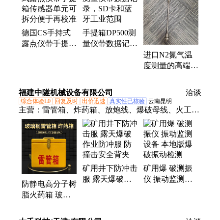
德国CS手持式
手提箱DP500测
露点仪带手提箱
量仪带数据记
传感器单元可拆
录，SD卡和蓝
进口N2氮气温
分便于再校准
牙工业范围
度测量的高端精
密仪器MAX
180m/s
福建中隧机械设备有限公司
洽谈
综合体验L0
回复及时
出价迅速
真实性已核验
云南昆明
主营：
雷管箱、炸药箱、放炮线、爆破母线、火工品
储存箱、爆破器材运输车、危险品存放柜、玻璃钢炸
药箱、车载抗爆容器、爆破线、气体间隔器、炸药
柜、矿用自救器、主动边坡防护网、车载防爆罐、矿
用炮被、爆破纸
矿用井下防冲击
矿用爆 破测振
服 露天爆破作
仪 振动监测设
防静电高分子树
业防冲服 防撞
备 本地版爆破
脂火药箱 玻璃
击安全背夹
振动检测
钢散装弹药存放
箱 手提黄色雷