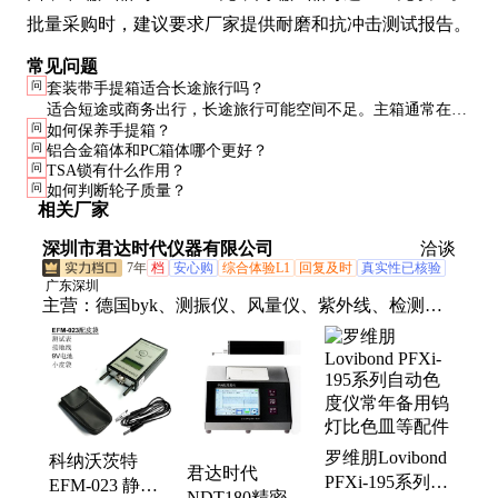
批量采购时，建议要求厂家提供耐磨和抗冲击测试报告。
常见问题
问
套装带手提箱适合长途旅行吗？
适合短途或商务出行，长途旅行可能空间不足。主箱通常在
问
如何保养手提箱？
20-24寸，手提箱15-18寸，总容量有限。
问
铝合金箱体和PC箱体哪个更好？
问
TSA锁有什么作用？
问
如何判断轮子质量？
相关厂家
深圳市君达时代仪器有限公司
洽谈
7年
档
安心购
综合体验L1
回复及时
真实性已核验
广东深圳
主营：
德国byk、测振仪、风量仪、紫外线、检测
仪、硬度计、紫外杀、led探伤、充电板、风速仪、测
试表、拉力计、三角度、手电筒、测试仪、露点仪、
硬度仪、探伤灯、传感器、测力计、度检测、计数
器、风压计、测厚仪、流量计
罗维朋Lovibond
科纳沃茨特
君达时代
PFXi-195系列自
EFM-023 静电
NDT180精密粗