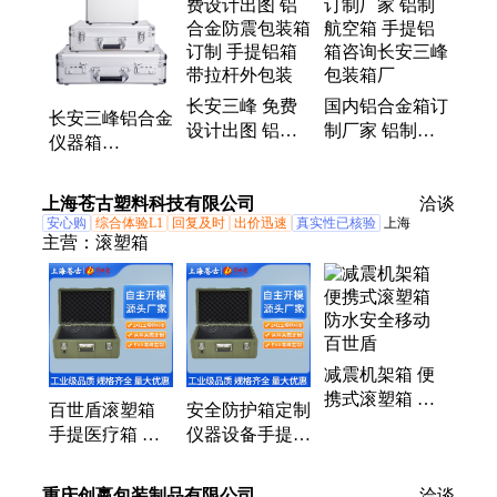
包装箱、特种包装箱、EVA内村海绵、配件、脚轮、
消防箱、防护箱、塑料箱
长安三峰 免费
国内铝合金箱订
长安三峰铝合金
设计出图 铝合
制厂家 铝制航
仪器箱
金防震包装箱订
空箱 手提铝箱
440*350*260规
制 手提铝箱 带
咨询长安三峰包
格 银色拉杆轮
上海苍古塑料科技有限公司
拉杆外包装
装箱厂
洽谈
手提收纳箱
安心购
综合体验L1
回复及时
出价迅速
真实性已核验
上海
主营：
滚塑箱
减震机架箱 便
携式滚塑箱 防
百世盾滚塑箱
安全防护箱定制
水安全移动 百
手提医疗箱 小
仪器设备手提工
世盾
型工具箱精密仪
具箱 密封防水
器防护储物箱
百世盾
重庆创嬴包装制品有限公司
洽谈