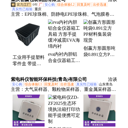
553625
6年
厂
安心购
综合体验L2
回复及时
出价迅速
真实性已核验
重庆
主营：
EPE珍珠棉、防静电EPE珍珠棉、气泡膜卷
材、防静电气泡膜、集装袋、太空包、吨包袋、太空
袋、软托盘、中空板卷材、片材、箱子、异型材、万
通板、吸塑包装、吸塑托盘
创嬴方形圆形吨
eva内衬内胆铝
袋0.891立方PP
工业用手提塑料
合金仪器箱工具
材料集装袋现货
零件盒 带提手
箱 方形手提缓
铁耳塑胶零件盒
冲减震EVA海绵
斜口箱
紫电科仪智能环保科技(青岛)有限公司
内衬
洽谈
安心购
综合体验L1
回复及时
出价迅速
真实性已核验
山东青岛
主营：
大气采样器、颗粒物采样器、重金属采样器、
氟化物采样器、挥发性有机物采样器、油气回收检测
仪、降水降尘采样器、氢火焰离子化检测仪、便携式
非甲烷总烃检测仪、VOCs检测仪、烟尘烟气测试
仪、烟气分析仪、林格曼黑度计、真空箱气袋采样
器、VOCs采样器、皂膜流量计、流量校准仪、油烟