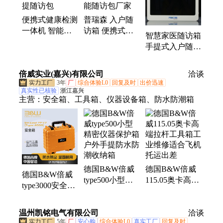
便携式健康检测
普瑞森 入户随
一体机 智能随
访箱 便携式体
智慧家医随访箱
访箱 小型手提
检机 手提智能
手提式入户随访
随访包
随访包厂家
包 功能集成 可
定制 PRS-A5专
倍威实业(嘉兴)有限公司
洽谈
业款
3年
厂
综合体验L0
回复及时
出价迅速
真实性已核验
浙江嘉兴
主营：
安全箱、工具箱、仪器设备箱、防水防潮箱
德国B&W倍威
德国B&W倍威
德国B&W倍威
type500小型精
115.05奥卡高端
type3000安全防
密仪器保护箱户
拉杆工具箱工业
护箱手提中号仪
外手提防水防潮
维修适合飞机托
器设备户外防水
温州凯铭电气有限公司
收纳箱
运出差
洽谈
防潮箱
5年
厂
安心购
综合体验L0
真实工厂
回复及时