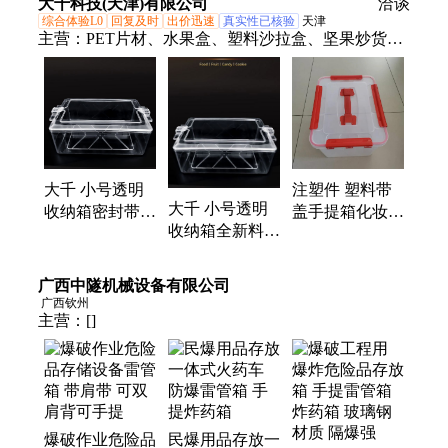
大千科技(天津)有限公司
洽谈
管箱
综合体验L0
回复及时
出价迅速
真实性已核验
天津
主营：
PET片材、水果盒、塑料沙拉盒、坚果炒货容
器、pet果切、吸塑盒、注塑加工、注塑制品加工定制
大千 小号透明
注塑件 塑料带
大千 小号透明
收纳箱密封带盖
盖手提箱化妆品
收纳箱全新料密
手提塑料箱储物
玩具收纳置物盒
封带盖收纳盒储
收纳盒家庭小药
杂物储物箱加厚
物盒手提塑料整
箱
广西中隧机械设备有限公司
理箱
广西钦州
主营：
[]
爆破作业危险品
民爆用品存放一