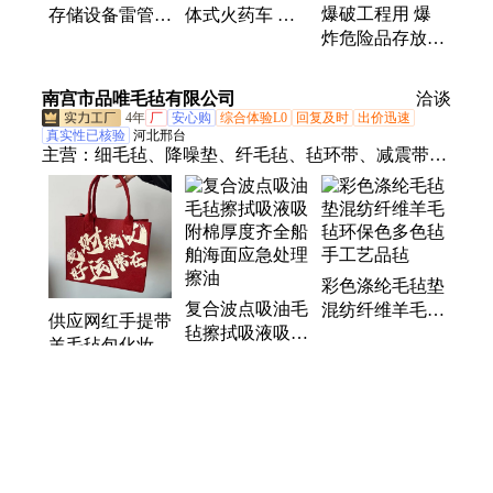
爆破工程用 爆
存储设备雷管箱
体式火药车 防
炸危险品存放箱
带肩带 可双肩
爆雷管箱 手提
手提雷管箱 炸
背可手提
炸药箱
药箱 玻璃钢材
南宫市品唯毛毡有限公司
洽谈
质 隔爆强
4年
厂
安心购
综合体验L0
回复及时
出价迅速
真实性已核验
河北邢台
主营：
细毛毡、降噪垫、纤毛毡、毡环带、减震带、
密封筒、抛光盘、针刺棉、除尘袋、防寒毡、隔音
板、预氧丝、滑注油、分切机、主题板、吸音毡、毛
毡轮、防尘毡、隔热垫、羊毛套、录音棚、毛毡包、
滚筒套、印花机、针扎板
彩色涤纶毛毡垫
复合波点吸油毛
混纺纤维羊毛毡
供应网红手提带
毡擦拭吸液吸附
环保色多色毡手
羊毛毡包化妆盒
棉厚度齐全船舶
工艺品毡
可爱收纳箱女性
海面应急处理擦
创意卡通包
油
药品医疗器械网络信息服务备案(京)网药械信息备字（2021）第00159号