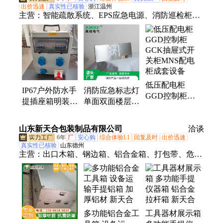
出价迅速
真实性已核验
浙江温州
主营：
智能疏散系统、EPS应急电源、消防巡检柜、
直流屏、应急灯具、UPS不间断电源、集中电源、列
头柜、电池架、医用隔离电源、电源屏、IT隔离电源
系统、交直流一体化电源
低压配电柜
IP67户外防水手
消防应急标志灯
GGD控制柜
提插座箱明装工
单面双面楼层标
GCK抽屉式开
地便携式三级配
志疏散指示灯牌
关柜MNS配电
电检修箱带漏保
安全出口指示灯
山东新天合包装制品有限公司
柜成套设备
洽谈
护
6年
厂
安心购
综合体验L1
回复及时
出价迅速
真实性已核验
山东德州
主营：
出口木箱、钢边箱、铝合金箱、打包带、危险
品木箱、免熏蒸木箱、卡扣箱、围板箱、胶合板托
盘、欧标托盘、实木托盘、钢托盘、塑料托盘、铁
箱、锂电池木箱、大型设备包装箱、航空箱、金属货
架、EVA、EPE、蜂窝纸箱、纸护角、真空包装箱、
多功能铝合金工
工具器材展示箱
大型设备运输包装、钢框架木箱