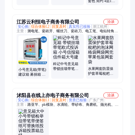
子 带笔意见箱 可
见箱款式可来图
套色 简约 4层12
定制
定做
杰顺柜业 宽度
400-600mm
江苏云利恒电子商务有限公司
洽谈
安心购
综合体验L2
回复及时
真实性已核验
浙江杭州
主营：
测电笔、瓷砖开、螺丝刀、瓷砖刀、电工笔、电钻转角、
弯头拐弯、电钻拐角、数显电工、划厚瓷砖、拐弯钻头、金刚石
划、电动拐角弯、电钻万向弯曲、多彩电笔水晶
科记中号意见箱
带锁挂墙带笔欧
水果网套防震保
小号意见箱(带笔)
式投诉箱 小号信
护套草莓枇杷的
建议箱 募捐箱 信
报箱信件箱大号
泡沫网格袋网袋
报箱 空白箱 爱心
建
网兜苹果包装网
箱 抽奖箱
套袋
沭阳县在线上亦电子商务有限公司
洽谈
安心购
综合体验L1
回复及时
资质已核验
广东广州
主营：
路亚竿、plc模块、水滴轮、带砂布、角磨机、抛光机、套
丝机、控制器、螺母枪、抛光片、千分尺、拉铆枪、砂布卷、传
感器、渔轮箱、铆钉枪、槽刀杆、研磨机、水磨片、切槽刀、控
制模块、采集模块、稳定电源、手撕砂布、玉石磨片