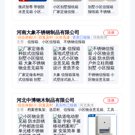
衡武智尊 带锁防
小区别墅报纸箱
别墅小区信报箱
水意见箱 小区不
厂家定做信报箱
报纸箱 不锈钢物
锈钢信报箱 物业
不锈钢物业意见
业意见箱 厂家定
报刊箱
箱
制款式齐全
河南大象不锈钢制品有限公司
洽谈
综合体验L0
回复及时
出价迅速
资质已核验
河南郑州
主营：
信报箱、小区信报箱、不锈钢信报箱
厂家定做各种款
大象 信报箱落地
不锈钢信报箱 小
式信报箱 别墅小
式壁挂式嵌入式
区物业意见箱 防
区报纸箱 大象不
小区物业意见箱
水防锈户外立柱
锈钢 物业意见箱
免费设计 资质齐
雨棚 别墅 小区报
等
全
箱
河北中博钢木制品有限公司
洽谈
综合体验L0
回复及时
真实性已核验
河北衡水
主营：
档案密集架、选层柜、信报箱、小区物业意见箱、工具
柜、回转柜、文件柜、智慧书柜、自助阅读柜、水杯存放柜、智
能枪弹柜、智能保管柜、多层水杯架、武器装备柜、智能密集
架、铁皮资料柜、智能图书柜、档案室周转柜、便携式管理柜、
落地安全帽架、可手摇密集架、电子密码枪柜、不锈钢水杯架、