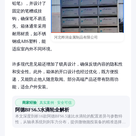
铅笔），并设计了
固定的笔槽或挂
钩，确保笔不易丢
失。箱体通常采用
耐用材质，如不锈
河北晔润金属制品有限公司
钢或ABS塑料，能
适应室内外不同环境。

许多现代意见箱还增加了锁具设计，确保反馈内容的隐私性
和安全性。此外，箱体的开口设计也经过优化，既方便投
递，又能防止他人随意取阅。部分高端产品还带有防雨功
能，适合户外安装。
商家经验
真实案例 · 安全可信
阿德BFS6.5水滴轮全解析
本文深度剖析16款阿德BFS6.5速比水滴轮的配置差异与参数特
性，从轴承系统到刹车力分布，提供微物抛投装备的精准选择指
南，助钓友匹配理想渔轮。