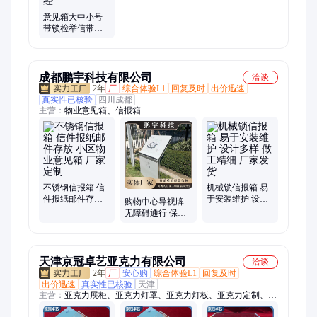
意见箱大中小号
带锁检举信带笔
带便签纸可替换
纸投诉箱投票箱
总经
成都鹏宇科技有限公司
洽谈
2年
厂
综合体验L1
回复及时
出价迅速
真实性已核验
四川成都
主营：
物业意见箱、信报箱
不锈钢信报箱 信
机械锁信报箱 易
件报纸邮件存放
于安装维护 设计
购物中心导视牌
小区物业意见箱
多样 做工精细 厂
无障碍通行 保护
厂家定制
家发货
隐私 库存充足 生
产厂家
天津京冠卓艺亚克力有限公司
洽谈
2年
厂
安心购
综合体验L1
回复及时
出价迅速
真实性已核验
天津
主营：
亚克力展柜、亚克力灯罩、亚克力灯板、亚克力定制、弧
形亚克力、弧形有机玻璃、曲面有机玻璃、透明亚克力、亚克力