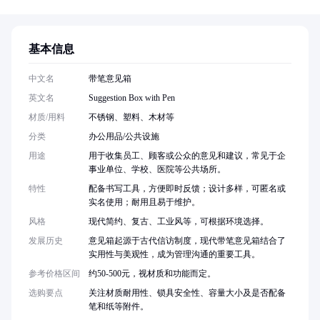
基本信息
中文名
带笔意见箱
英文名
Suggestion Box with Pen
材质/用料
不锈钢、塑料、木材等
分类
办公用品/公共设施
用途
用于收集员工、顾客或公众的意见和建议，常见于企
事业单位、学校、医院等公共场所。
特性
配备书写工具，方便即时反馈；设计多样，可匿名或
实名使用；耐用且易于维护。
风格
现代简约、复古、工业风等，可根据环境选择。
发展历史
意见箱起源于古代信访制度，现代带笔意见箱结合了
实用性与美观性，成为管理沟通的重要工具。
参考价格区间
约50-500元，视材质和功能而定。
选购要点
关注材质耐用性、锁具安全性、容量大小及是否配备
笔和纸等附件。