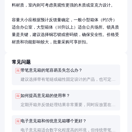
料材质，室内则可考虑美观性更强的木质或亚克力设计。

容量大小应根据预计反馈量确定，一般小型箱体（约5升）
适合办公室，大型箱体（10升以上）适合公共场所。锁具质
量是关键，建议选择铜芯锁或密码锁，确保安全性。价格受
材质和功能影响较大，批量采购可享折扣。
常见问题
带笔意见箱的笔容易丢失怎么办？
问
建议选择带有笔链或磁性固定设计的产品，也可定期
检查补充。部分型号采用内嵌式笔槽，能有效减少丢
失概率。
如何提高意见箱的使用率？
问
定期开箱并反馈处理结果非常重要，同时应放置在人
员流动频繁且隐私性较好的位置，如休息区或走廊尽
头。
电子意见箱和传统意见箱哪个更好？
问
电子意见箱适合数字化程度高的环境，但传统带笔意