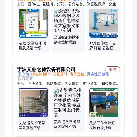
主营：
宣传栏、党建牌、灯箱、公交站台、价值观标牌、交通
牌、工厂标识牌、发光字、花草牌、精神堡垒、多功能指示牌、
仿古牌、景区标牌、公园标牌、健康步道标牌、医院标识牌、商
场标识牌、学校标识牌、穿孔字、人防牌、楼顶字、景观字
众诚标识标牌不
锈钢垃圾桶酒店
定做 投票箱 不锈
户外宣传栏 广告
电梯楼道大堂果
钢意见箱 带锁 户
牌 灯箱 公告栏 专
皮箱专业定制
外信箱 可挂墙
业定制 免费设计
宁波艾鼎仓储设备有限公司
洽谈
安心购
综合体验L0
回复及时
出价迅速
真实性已核验
陕西安康
主营：
仓库货架、仓储货架、托盘货架、重型货架、阁楼货架、
悬臂货架、横梁货架、轻中型货架、板材货架、模具架
艾鼎 意见投递箱
艾鼎 意见投递箱
艾鼎工作台带灯
室内室外不锈钢
室外落地不锈钢
实验台发货速度
信报箱厂价批发
信报箱 室内存储
快可加工订做
专业定制可上门