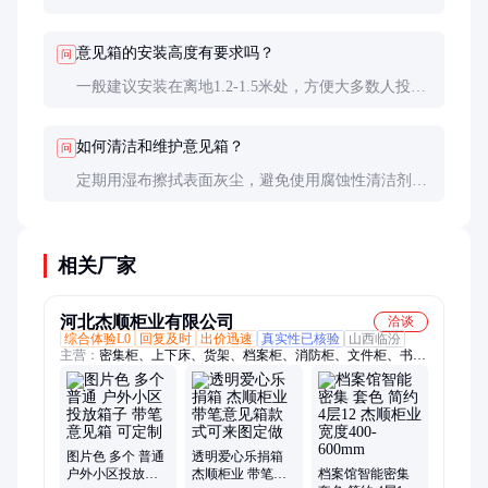
见箱操作更简单，覆盖人群更广，两者可互补使用。
意见箱的安装高度有要求吗？
问
一般建议安装在离地1.2-1.5米处，方便大多数人投
递。儿童常用场所可适当降低高度。
如何清洁和维护意见箱？
问
定期用湿布擦拭表面灰尘，避免使用腐蚀性清洁剂。
锁具可每半年加一次润滑油，确保开闭顺畅。
相关厂家
河北杰顺柜业有限公司
洽谈
综合体验L0
回复及时
出价迅速
真实性已核验
山西临汾
主营：
密集柜、上下床、货架、档案柜、消防柜、文件柜、书
架、课桌椅、回转柜、选层柜、办公柜、双面书架、保密柜、拆
装橱柜、钢制衣柜、拆装衣柜、资料柜、外贸衣柜
图片色 多个 普通
透明爱心乐捐箱
户外小区投放箱
杰顺柜业 带笔意
档案馆智能密集