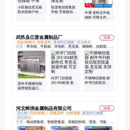
不锈钢报纸箱、安全帽存放架
小区物业意见箱
轨道电动密集架
防水防锈户外邮
学校 手摇移动档
中博 资料文件收
政信箱 单元楼不
案柜厂家 安装简
纳柜 升降文件多
锈钢信报箱 中博
单 量身定制
层柜 容量大 量身
定制
武邑县亿普金属制品厂
洽谈
综合体验L0
回复及时
真实性已核验
河北衡水
主营：
寄存箱、牛奶箱、存包柜、意见箱、储物柜、信奶箱、抽
防磁柜、服消防架、电子存包、战备服架、大器械柜、智能档案
柜、移动档案柜、智能信报箱、档案防磁柜、电子存放箱、电子
寄存柜、落地文件柜、智能寄存柜、邮政信报箱、行李寄存柜、
组合信报箱、信息安全柜、智能选层柜、选层柜、档案选层柜
对开门信报箱
不锈钢信报箱 邮
201/304材质 新样
件书刊前投后取
室外不锈钢信报
式 带意见箱退件
型投递箱 意见箱
箱带锁投递口式
箱 可定制
支持定制
住宅信奶箱意见
箱
河北晔润金属制品有限公司
洽谈
安心购
综合体验L1
回复及时
出价迅速
真实性已核验
湖北黄石
主营：
电动密集柜、智能密集架、智能回转柜、货架、书架、信
报箱、文件更衣柜、上下床