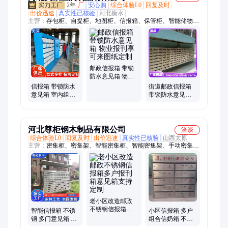
2年
厂
安心购
综合体验L0
回复及时
出价迅速
真实性已核验
河北衡水
主营：
存包柜、自提柜、地图柜、信报箱、保管柜、智能储物
柜、智能手机柜、手机存放柜、智能快递柜、地图存放柜、手机
暂存柜、智能回转柜、抽屉式底图柜、智能文件回转库、入墙宣
传栏式箱、电动智能底图柜、图纸存放档案柜、工程图纸收纳柜
邮政信报箱 带锁
防水意见箱 物业
报刊享 可来图纸
信报箱 带锁防水
街道邮政信报箱
定制
意见箱 室内组合
带锁防水意见箱
报纸箱 材质优异
物业报刊亭 可来
美威
图纸定制
河北尊柜钢木制品有限公司
洽谈
综合体验L0
回复及时
出价迅速
真实性已核验
山西太原
主营：
密集柜、密集架、智能密集柜、智能密集架、手动密集
柜、手摇密集架、档案密集架、铁皮柜、更衣柜、文件柜、学生
宿舍衣柜、仓储柜、信报箱、信奶箱、钢木书架、双面书架、图
书馆书架、上下床、公寓床、学生课桌椅、保密柜、货架、消防
柜、金库门、自动回转柜
老小区改造邮政
不锈钢信报箱多
智能信报箱 不锈
小区信报箱 多户
户报刊箱意见箱
钢 多门意见箱 挂
组合信奶箱 不锈
支持定制
墙信奶箱 厂家直
钢信件箱意见箱