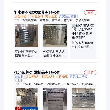
发可定制
ZX-XBX021 可定
制
衡水创亿钢木家具有限公司
洽谈
综合体验L0
回复及时
出价迅速
真实性已核验
主营：
智能密集柜、密集柜、密集架、意见箱、手动密集柜、档
案密集架、手摇密集架、铁皮柜、更衣柜、文件柜、学生宿舍更
衣柜、仓储柜、信报箱、信奶箱、钢木书架、双面书架、图书馆
书架、保密柜、货架
创亿 室内落地组
合奶报箱小区物
业意见箱信报箱
室外304不锈钢信
创亿钢木 不锈钢
报箱 带锁防水意
信报箱 小区物业
见箱 物业报刊亭
报刊箱 防水带锁
可来图纸定制
意见箱 落地款挂
墙式
河北智尊金属制品有限公司
洽谈
安心购
综合体验L0
回复及时
出价迅速
真实性已核验
河北衡水
主营：
密集架、密集柜、智能密集柜、手动密集柜、手摇密集
架、档案密集架、铁皮柜、文件柜、更衣柜、仓储柜、宿舍衣
柜、信报箱、信奶箱、消防柜、上下床、公寓床、高低床、金库
门、自动回转柜、课桌椅、保密柜、货架