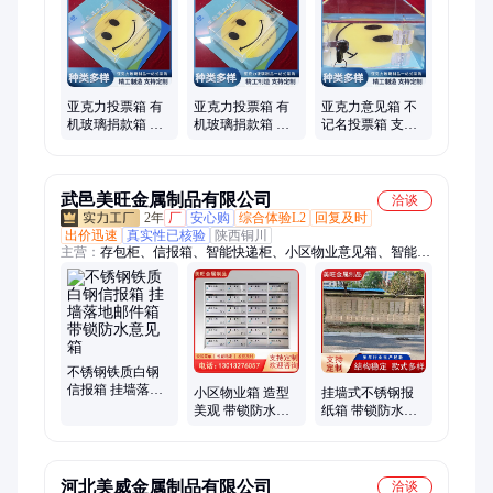
造型、有机玻璃模型、挡风有机玻璃、舱盖有机玻璃、异形有机
玻璃定制、天津亚克力定制、有机玻璃加工、亚克力加工、亚克
力有机玻璃加工、招牌门头加工、亚克公共标牌、银饰玻璃展示
柜、亚克力展示盒加工、无人机透明罩、无尘车间隔板、亚克力
墙体柜、有机玻璃柜加工
亚克力投票箱 有
亚克力投票箱 有
亚克力意见箱 不
机玻璃捐款箱 意
机玻璃捐款箱 意
记名投票箱 支持
见箱子定制加工
见箱子定制加工
加工定做 物流配
送
武邑美旺金属制品有限公司
洽谈
2年
厂
安心购
综合体验L2
回复及时
出价迅速
真实性已核验
陕西铜川
主营：
存包柜、信报箱、智能快递柜、小区物业意见箱、智能存
包柜、地图柜、不锈钢置物架、智能选层柜、不锈钢中药柜、手
机充电柜、智能手机存放柜、保密柜、文件柜、消防战斗服架、
取餐柜
不锈钢铁质白钢
信报箱 挂墙落地
小区物业箱 造型
挂墙式不锈钢报
邮件箱 带锁防水
美观 带锁防水意
纸箱 带锁防水意
意见箱
见箱 嵌入式信报
见箱 壁挂雨棚 安
箱 口碑良好
装加工
河北美威金属制品有限公司
洽谈