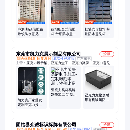
晔润 邮政信报箱
落地组合式信报
挂墙式信报箱 带
带锁防水意见箱
箱 带锁防水意见
锁防水意见箱 美
美观简洁 可加工
箱 坚固耐用 晔润
化环境 安装加工
设计定制
晔润
东莞市凯力克展示制品有限公司
洽谈
综合体验L0
回复及时
真实性已核验
广东东莞
主营：
亚克力展示架、亚克力盒子、亚克力奖牌、亚克力意见
箱、亚克力相框、亚克力家具、亚克力家具脚、亚克力牌、无缝
热压
亚克力奖杯奖牌
制作加工-定制雕
亚克力宠物盒耐
刻印刷，性价比
用有机玻璃防光
凯力克厂家批发
高
盒 大型压克力加
定制亚克力投票
工厂批量生产
箱零钱盒意见箱
防尘透明盒ODM
加工
固始县众诚标识标牌有限公司
洽谈
综合体验L0
回复及时
出价迅速
真实性已核验
河南信阳