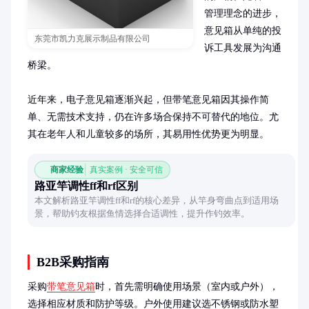
管理理念的进步，
意见箱从单纯的投
东莞市凯力克展示制品有限公司
诉工具发展为沟通
桥梁。

近年来，电子意见箱逐渐兴起，但带笔意见箱因其操作简
单、无需技术支持，仍在许多场合保持不可替代的地位。尤
其在老年人和儿童较多的场所，其易用性优势更为明显。
商家经验
真实案例 · 安全可信
路亚竿调性ff和rf区别
本文解析路亚竿调性ff和rf的核心差异，从竿身弯曲点到适用场
景，帮助钓友根据鱼情选择合适调性，提升作钓效率。
B2B采购指南
采购
带笔意见箱
时，首先需明确使用场景（室内或户外），
选择相应材质和防护等级。户外使用建议选不锈钢或防水塑