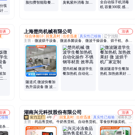
全自动筷子机消毒
脸扣费智能取餐盘
臭氧紫外消毒 加热
能分筷
机 容量300双 感应
柜 Li-CP80加热保
烘干更舒适 扣费自
计 加
出筷机 智能分筷机
温自动发盘机
动出餐盘
应
上海楚尚机械有限公司
洽谈
洽谈
速
综合体验L0
回复及时
出价迅速
真实性已核验
辽宁沈阳
主营：
微波烘干设备、微波杀菌设备、微波干燥设备、烘干机、杀菌
机、微波烘干机、微波干燥机、微波杀菌机、微波加热机、微波加热
设备、干燥机、烘干设备、干燥设备、杀菌设备
楚尚机械 微波学生
微波隧道学生餐加
波加
餐加热机 自动化操
热机 加热效果好 微
餐二次
作 不锈钢等材质 效
波烘干机厂家定制
隧道式 微波快餐加
工餐回
率高
热升温设备 微 波隧
道学生餐加热机 楚
尚机械厂家
湖南兴元科技股份有限公司
洽谈
洽谈
已核验
4年
厂
回复及时
出价迅速
真实性已核验
湖南长沙
主营：
药品售货机、牛奶售货机、自动售货机、零食饮料贩卖机、文
波杀青
创盲盒售货机、医用自动售货机、学校自动售货机、景区自动售货
设备、
机、冷冻食品售货机、生鲜果蔬售货机、盒饭自动售货机、工具刀具