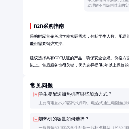
助理解不同级别对应的实
素。
B2B采购指南
采购时应首先考虑学校实际需求，包括学生人数、配送
能但需要锅炉支持。

建议选择具有CCC认证的产品，确保安全合规。价格方面，基础型
以上。售后服务也很关键，优先选择提供3年以上保修的
常见问题
学生餐配送加热机有哪些加热方式？
问
主要有电热式和蒸汽式两种。电热式通过电阻丝加
作简单但能耗较高；蒸汽式利用蒸汽循环加热，更
加热机的容量如何选择？
问
需要锅炉支持。选择时需根据学校实际情况决定。
一般按每50-100名学生配备一台标准机型（约50-10