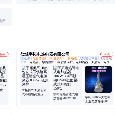
设计的
时更换老化部件。特别要注意保持设备干燥，防止电路短
路。
物所耗
投入较
盐城宇拓电热电器有限公司
洽谈
洽谈
安心购
综合体验L0
回复及时
出价迅速
真实性已核验
江苏盐城
主营：
电热管、导热油炉、导热油锅炉、电加热器、加热管、电加热
炉、管道电加热器、加热器、气体加热器、防爆加热器、电加热管、
模温机、导热油加热器、防爆电加热器、水箱加热棒、空气加热器、
电加热导热油炉、水箱电加热管、熔盐电加热器、加热包、脱硝电加
热器、电加热设备、辅助电加热器、工业电加热器、电热风炉
 工业
 质量
宇拓氮气加热包立
 欧诺
式不锈钢高温压缩
宇拓电热管道式电
宇拓120KW大功率
空气电加热器
加热器20KW 304不
工业电加热棒304不
80KW 电加热炉
锈钢DN40法兰 卧
锈钢法兰空气电加
式式可控硅550℃
热器电热泵