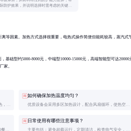
际防护效果，并说明选择时需考虑的关键要
距离等因素。加热方式选择很重要，电热式操作简便但能耗较高，蒸汽式
约5000-8000元，中端型10000-15000元，高端智能型可达20000
厂家。
如何确保加热温度均匀？
问
热，操
优质设备会采用多区加热设计，配合风扇循环，使热空气
节能但
均匀分布。采购时可要求演示温度均匀性测试，确保温差
日常使用有哪些注意事项？
问
在±2℃以内。
0餐盒
主要包括：避免超载运行，定期清洁，检查电气安全，及