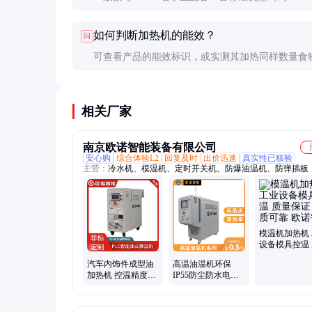
容量）。大型学校可考虑分区配置，或选择模块化
如何判断加热机的能效？
问
产品，方便扩展。
可查看产品的能效标识，或实测其加热同样数量食
电量。一般来说，蒸汽式比电热式更节能，但初期
高。
相关厂家
南京欧诺智能装备有限公司
安心购
综合体验L2
回复及时
出价迅速
真实性已核验
主营：
冷水机、模温机、定时开关机、防爆油温机、防弹插板
模温机加热机
设备模具控温
保证 品质可靠
汽车内饰件成型油
高温油温机环保
智能
加热机 控温精度
IP55防尘防水电控
±0.05℃ 定制远程控
柜 恒温设定更安全
制 欧诺智能
欧诺智能