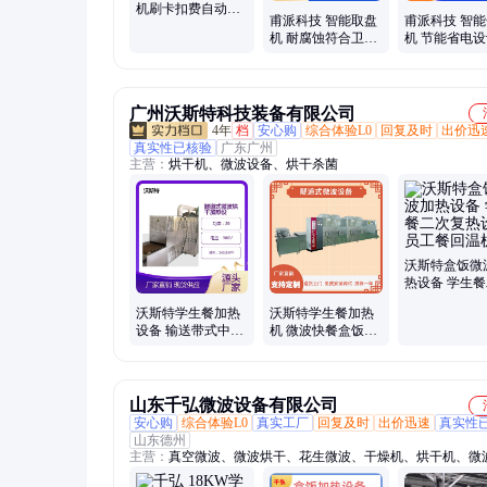
机刷卡扣费自动出
甫派科技 智能取盘
甫派科技 智
餐盘 扫码刷脸吐盘
机 耐腐蚀符合卫生
机 节能省电设
机 加热消毒
标准 做工精细 厂家
工定制 全国供
批发
广州沃斯特科技装备有限公司
4年
档
安心购
综合体验L0
回复及时
出价迅
真实性已核验
广东广州
主营：
烘干机、微波设备、烘干杀菌
沃斯特盒饭微
热设备 学生
复热设备 员
沃斯特学生餐加热
沃斯特学生餐加热
温机
设备 输送带式中央
机 微波快餐盒饭加
厨房盒饭加热机 微
热设备 自动化操作
波杀菌机
省人工
山东千弘微波设备有限公司
安心购
综合体验L0
真实工厂
回复及时
出价迅速
真实性
山东德州
主营：
真空微波、微波烘干、花生微波、干燥机、烘干机、微
机、微波杀菌机、盒饭加热机、烘干杀菌机、烘干设备、干燥