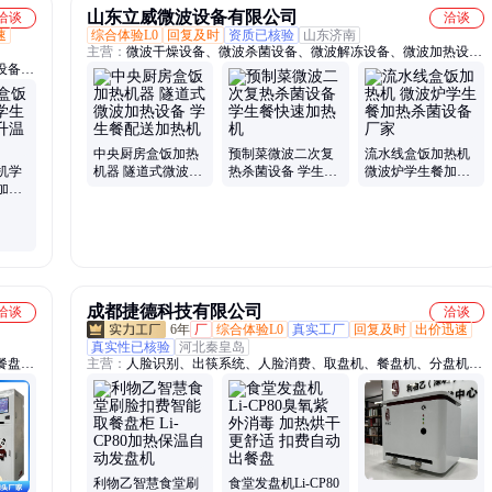
山东立威微波设备有限公司
洽谈
洽谈
速
综合体验L0
回复及时
资质已核验
山东济南
主营：
微波干燥设备、微波杀菌设备、微波解冻设备、微波加热设
设备、
备、微波熟化设备、微波脱脂设备、微波膨化设备、工业微波设备
粉末灭
波灭菌
备、微
中央厨房盒饭加热
预制菜微波二次复
流水线盒饭加热机
机学
机器 隧道式微波加
热杀菌设备 学生餐
微波炉学生餐加热
加热
热设备 学生餐配送
快速加热机
杀菌设备厂家
率高
加热机
成都捷德科技有限公司
洽谈
洽谈
6年
厂
综合体验L0
真实工厂
回复及时
出价迅速
真实性已核验
河北秦皇岛
餐盘
主营：
人脸识别、出筷系统、人脸消费、取盘机、餐盘机、分盘机、
应出筷
就餐系统、手机订餐、餐厅刷脸、餐盘自取、餐厅自动出、刷脸就餐
机、自动发盘机、餐盘自动取、自动吐餐盘、自动分餐盘、吐餐盘设
备、自助取餐盘、自动出餐盘、自动发放机、自动出筷机、刷脸扣
费、食堂刷脸、动态人脸、识别消费系统
利物乙智慧食堂刷
食堂发盘机Li-CP80