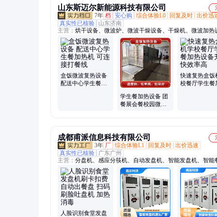
山东斯迈尔新能源科技有限公司
7年
档
安心购
综合体验L0
回复及时
出价迅
真实性已核验
山东济南
主营：
烘干设备、微波炉、微波干燥设备、干燥机、微波加热
脱水机、真空微波干燥机、微波盒饭加热设备、微波杀菌机、
菌机、大型工业烘干机、杂粮熟化烘焙机、茶叶杀青设备、微
设备、灭活设备、烘干房、热泵烘房、熟化设备、工业微波设
波烘干、大虾烘烤设备、杀菌设备、微波灭虫卵设备
盒饭微波复热设备
快速复热盒饭
配送中心学生餐加
校餐厅学生餐
热机 可连接打餐线
设备升温快效
学生餐加热设备 团
餐展会餐校园微波
都适用 盒饭自动化
加热机
成都甫派信息科技有限公司
3年
厂
综合体验L1
回复及时
出价迅速
真实性已核验
广东广州
主营：
分盘机、感应分筷机、自动发盘机、智能发盘机、智能
机、餐盘机、取盘机、智能取盘机、刷脸餐盘机、分筷机、感
机、发盘机、智慧食堂
人脸识别食堂发盘