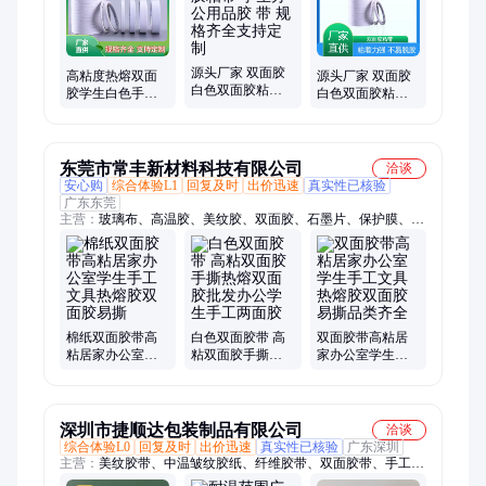
源头厂家 双面胶
高粘度热熔双面
源头厂家 双面胶
白色双面胶粘带
胶学生白色手撕
白色双面胶粘带
学生办公用品胶
强力双 面胶工厂
学生办公用品胶
带 规格齐全支持
批发
带 接着面易控制
定制
东莞市常丰新材料科技有限公司
洽谈
安心购
综合体验L1
回复及时
出价迅速
真实性已核验
广东东莞
主营：
玻璃布、高温胶、美纹胶、双面胶、石墨片、保护膜、电
子产品、玻璃贴膜、芯片切割、切割胶带、硅胶胶带、纤维胶
带、泡棉胶带、热解粘膜、密封胶带、导热胶带、工业胶带、定
位胶带、塑料薄膜、胶带定制、白色美纹纸、铝合金门窗、模具
铝基板、棕黄色胶带、金手指胶带
棉纸双面胶带高
白色双面胶带 高
双面胶带高粘居
粘居家办公室学
粘双面胶手撕热
家办公室学生手
生手工文具热熔
熔双面 胶批发办
工文具热熔胶双
胶双面胶易撕
公学生手工两面
面胶易撕品类齐
胶
全
深圳市捷顺达包装制品有限公司
洽谈
综合体验L0
回复及时
出价迅速
真实性已核验
广东深圳
主营：
美纹胶带、中温皱纹胶纸、纤维胶带、双面胶带、手工双
面胶纸、台湾四维胶带、高温美纹胶纸、高粘不残胶美纹胶纸、