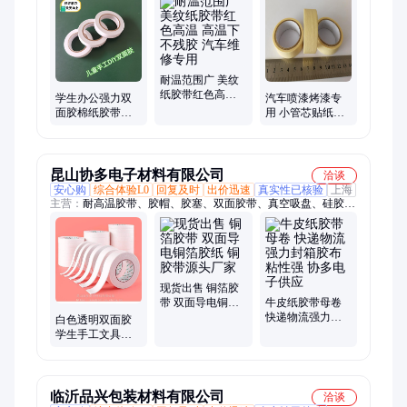
透明胶圈、高温红色美纹胶带、防老化橡皮筋、进口美纹胶带、
PET绿色胶带、环保无卤橡胶圈、复合美纹胶纸、PI金手指胶
带、彩色橡皮筋、透明硅胶保护膜、包装膜、特殊胶带、进口胶
带
耐温范围广 美纹
纸胶带红色高温
学生办公强力双
汽车喷漆烤漆专
高温下不残胶 汽
面胶棉纸胶带幼
用 小管芯贴纸胶
车维修专用
儿园手工DIY高粘
纸胶带 小卷芯纸
度
胶带供应
昆山协多电子材料有限公司
洽谈
安心购
综合体验L0
回复及时
出价迅速
真实性已核验
上海
主营：
耐高温胶带、胶帽、胶塞、双面胶带、真空吸盘、硅胶
塞、硅胶套、螺纹塞、高温胶塞、堵孔塞、高温堵头、高温胶
套、高温保护套、螺栓保护套、高温螺纹塞、绿色高温胶带、
PET高温胶带、铜箔胶带、铝箔胶带、铜箔胶贴、铝箔胶贴、绿
硅胶、防烤贴纸、防烤胶带
现货出售 铜箔胶
带 双面导电铜箔
牛皮纸胶带母卷
胶纸 铜胶带源头
快递物流强力封
白色透明双面胶
厂家
箱胶布 粘性强 协
学生手工文具用
多电子供应
品手撕棉纸高粘
度油性双面胶带
临沂品兴包装材料有限公司
洽谈