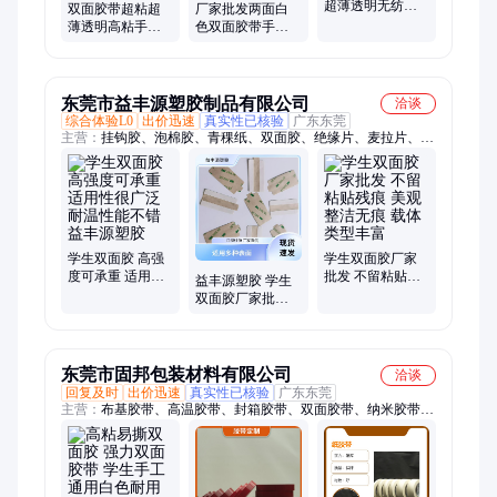
超薄透明无纺布
双面胶带超粘超
厂家批发两面白
高粘学生手工文
薄透明高粘手工
色双面胶带手工
具办公用品
双面胶办公学生
透明高粘度学生
双面胶布
办公文具手撕双
面胶
东莞市益丰源塑胶制品有限公司
洽谈
综合体验L0
出价迅速
真实性已核验
广东东莞
主营：
挂钩胶、泡棉胶、青稞纸、双面胶、绝缘片、麦拉片、阻
燃片、硅胶产品
学生双面胶 高强
学生双面胶厂家
度可承重 适用性
批发 不留粘贴残
益丰源塑胶 学生
很广泛 耐温性能
痕 美观整洁无痕
双面胶厂家批发
不错 益丰源塑胶
载体类型丰富
美观整洁无痕 填
充间隙出色
东莞市固邦包装材料有限公司
洽谈
回复及时
出价迅速
真实性已核验
广东东莞
主营：
布基胶带、高温胶带、封箱胶带、双面胶带、纳米胶带、
美纹纸胶带