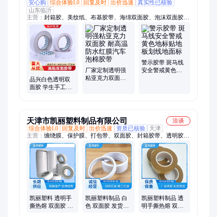
安心购
综合体验L0
回复及时
出价迅速
真实性已核验
山东临沂
主营：
封箱胶、美纹纸、布基胶带、海绵双面胶、泡沫双面胶、
打包胶带、大卷胶带、装饰胶带、反光胶带、pvc警示胶带、黑
黄斑马线、牛皮纸胶带、反光警示胶带、地板警示胶带、覆膜自
粘纸胶带、封箱警示语胶带
警示胶带 斑马线
厂家定制透明强
安全警戒黄色地
粘亚克力双面胶
标贴地板划线地
品兴白色透明双
耐高温防水红膜
面标
面胶 学生手工文
汽车泡棉胶带
具用品手撕棉纸
高粘度油性双面
胶带
天津市凯丽塑料制品有限公司
洽谈
综合体验L0
回复及时
出价迅速
资质已核验
天津
主营：
缠绕膜、保护膜、打包带、双面胶、封箱胶带、透明胶
带、气泡膜、气垫膜、美纹纸、缓冲气柱
凯丽塑料 透明手
凯丽塑料制品 白
凯丽塑料制品 透
撕热熔 双面胶 厂
色 双面胶 发货迅
明手撕热熔 双面
家直供 办公学生
速 学生手工文具
胶 厂家直供 学生