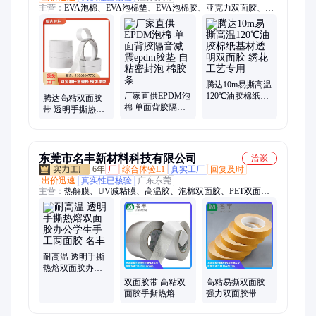
主营：
EVA泡棉、EVA泡棉垫、EVA泡棉胶、亚克力双面胶、纳
米双面胶、耐高温双面胶、泡棉双面胶、棉纸双面胶、PET双面
胶、3M双面胶、汽车双面胶、PE泡棉双面胶、纳米胶带、泡棉
垫、泡棉胶、EVA密封垫、EVA密封圈、EVA缓冲垫、EVA脚
垫、PE泡棉胶、纤维胶带、青稞纸
腾达10m易撕高温
厂家直供EPDM泡
120℃油胶棉纸基
腾达高粘双面胶
棉 单面背胶隔音
材透明双面胶 绣
带 透明手撕热熔
减震epdm胶垫 自
花工艺专用
双面胶办公学生
粘密封泡 棉胶条
手工两面胶
东莞市名丰新材料科技有限公司
洽谈
6年
厂
综合体验L1
真实工厂
回复及时
出价迅速
真实性已核验
广东东莞
主营：
热解膜、UV减粘膜、高温胶、泡棉双面胶、PET双面
胶、导热双面胶、高粘双面胶模切、双面胶模切、绿色高温胶、
保护膜、模切、超薄蓝色热解粘膜、高温发泡热解保护膜、双面
热失粘热解膜、紫外失粘热解粘膜、加热失粘热减粘膜、高温热
解发泡减粘膜、感温胶膜、灵敏变色感温膜、高灵敏度感温膜、
防火陶瓷化硅胶带、陶瓷化耐火硅橡胶带、专业胶带模切加工、
耐高温 透明手撕
强力泡棉胶模切、海绵胶带模切定制
热熔双面胶办公
学生手工两面胶
双面胶带 高粘双
高粘易撕双面胶
名丰
面胶手撕热熔双
强力双面胶带 学
面 胶批发办公学
生手工通用 耐用
生手工两面胶
胶卷 生产厂家