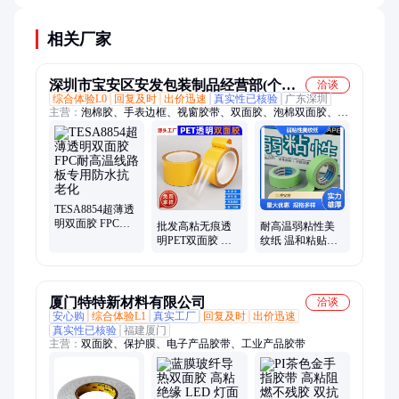
相关厂家
深圳市宝安区安发包装制品经营部(个体
洽谈
综合体验L0
回复及时
出价迅速
真实性已核验
广东深圳
工商户)
主营：
泡棉胶、手表边框、视窗胶带、双面胶、泡棉双面胶、
VHB双面胶、超薄PET双面胶、绿色PET双面胶、超薄绿色双面
胶、超薄彩色双面胶、0.025绿色双面胶、红色PET双面胶、超薄
红色双面胶、0.035红色双面胶、防水泡棉双面胶带、牛皮纸胶
带、白色VHB、黑色VHB、透明VHB、换卷接膜胶带、IP67防
水泡棉胶
TESA8854超薄透
明双面胶 FPC耐
批发高粘无痕透
耐高温弱粘性美
高温线路板专用
明PET双面胶 不
纹纸 温和粘贴适
防水抗老化
残胶可模切电子
配广 工业电子专
产品粘贴耐高温
用胶带
外贸
厦门特特新材料有限公司
洽谈
安心购
综合体验L1
真实工厂
回复及时
出价迅速
真实性已核验
福建厦门
主营：
双面胶、保护膜、电子产品胶带、工业产品胶带