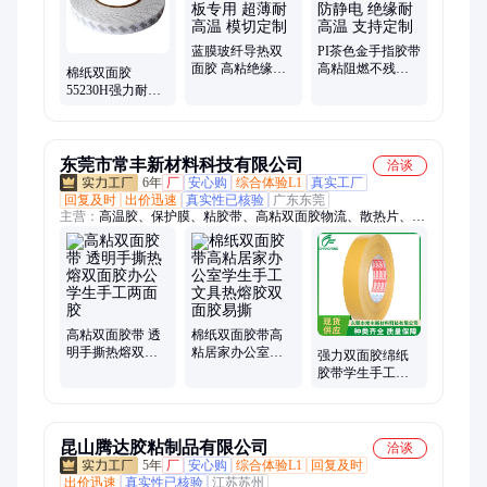
蓝膜玻纤导热双
PI茶色金手指胶带
面胶 高粘绝缘
高粘阻燃不残胶
棉纸双面胶
LED 灯面板专用
双抗 防静电 绝缘
55230H强力耐高
超薄耐高温 模切
耐高温 支持定制
温超薄电子电器
定制
汽车家用 可模切
定制
东莞市常丰新材料科技有限公司
洽谈
6年
厂
安心购
综合体验L1
真实工厂
回复及时
出价迅速
真实性已核验
广东东莞
主营：
高温胶、保护膜、粘胶带、高粘双面胶物流、散热片、锂
电池、面胶带、电池膜、失粘膜、高温膜、硅胶带、切割膜、解
粘胶、解粘膜、黑白膜、固化膜、连接器、挂钩胶、冲压板、单
双灯、石墨片、泡棉胶、石墨粉、抗酸膜、铝塑膜、定位膜
高粘双面胶带 透
棉纸双面胶带高
明手撕热熔双面
粘居家办公室学
强力双面胶绵纸
胶办公学生手工
生手工文具热熔
胶带学生手工办
两面胶
胶双面胶易撕
公幼儿园高粘度
双面胶批发
昆山腾达胶粘制品有限公司
洽谈
5年
厂
安心购
综合体验L1
回复及时
出价迅速
真实性已核验
江苏苏州