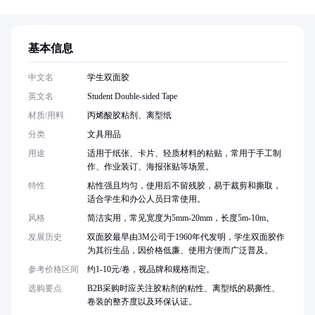
基本信息
中文名
学生双面胶
英文名
Student Double-sided Tape
材质/用料
丙烯酸胶粘剂、离型纸
分类
文具用品
用途
适用于纸张、卡片、轻质材料的粘贴，常用于手工制
作、作业装订、海报张贴等场景。
特性
粘性强且均匀，使用后不留残胶，易于裁剪和撕取，
适合学生和办公人员日常使用。
风格
简洁实用，常见宽度为5mm-20mm，长度5m-10m。
发展历史
双面胶最早由3M公司于1960年代发明，学生双面胶作
为其衍生品，因价格低廉、使用方便而广泛普及。
参考价格区间
约1-10元/卷，视品牌和规格而定。
选购要点
B2B采购时应关注胶粘剂的粘性、离型纸的易撕性、
卷装的整齐度以及环保认证。