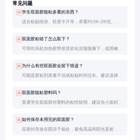
常见问题
学生双面胶能粘多重的东西？
问
适合粘贴纸张、轻质卡片等，承重约100-200克。过
重的物品建议使用强力双面胶或胶水。
双面胶粘错了怎么取下？
问
可用吹风机加热胶带使其软化后慢慢撕下，或用橡皮
擦轻轻擦拭残留胶渍。
为什么有些双面胶会留下痕迹？
问
可能是胶粘剂质量不佳或粘贴时间过长。建议选择知
名品牌，并在规定时间内使用。
双面胶能粘塑料吗？
问
普通学生双面胶对塑料的粘性较弱，建议先小面积测
试。如需粘塑料，可选择专用塑料双面胶。
如何保存未用完的双面胶？
问
应密封存放在阴凉干燥处，避免高温和阳光直射，以
防胶粘剂老化失效。