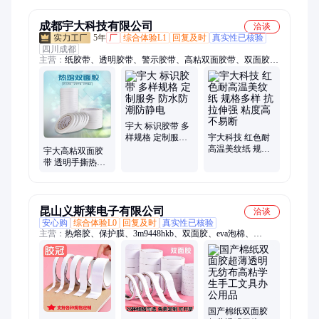
成都宇大科技有限公司
洽谈
5年
厂
综合体验L1
回复及时
真实性已核验
四川成都
主营：
纸胶带、透明胶带、警示胶带、高粘双面胶带、双面胶、
拉伸缠绕膜、警示语封箱带、美纹纸胶带、定位胶带、遮蔽膜、
布基胶带、防水胶带、缠绕膜、封箱胶带、地面保护膜、封口
胶、牛津补强带、纤维胶带、丁基胶带、玻璃纤维网格布、斑马
胶带、无纺布、和纸胶带、防水补漏胶带
宇大 标识胶带 多
样规格 定制服务
宇大科技 红色耐
防水防潮防静电
高温美纹纸 规格
宇大高粘双面胶
多样 抗拉伸强 粘
带 透明手撕热熔
度高不易断
双面胶办公学生
手工两面胶
昆山义斯莱电子有限公司
洽谈
安心购
综合体验L0
回复及时
真实性已核验
主营：
热熔胶、保护膜、3m9448hkb、双面胶、eva泡棉、
tesa51026、无纺布、51136tesa、保险杠、软木带、eva背胶、pet
胶带、纸胶带、替代品、封口机、板电镀、pet双面、vhb胶带、
美纹纸、模切冲、聚乙烯、no.57115sb、4174胶带、4657胶垫、
tesa胶带
国产棉纸双面胶