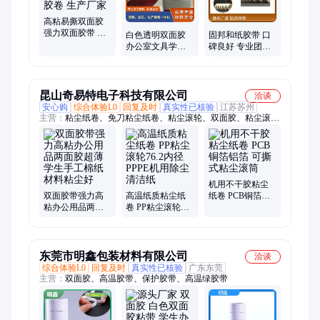
高粘易撕双面胶
强力双面胶带 学
白色透明双面胶
固邦和纸胶带 口
生手工通用白色
办公室文具学生
碑良好 专业团队
耐用胶卷 生产厂
文具胶带批发
品质高端 响应迅
家
速
昆山奇易特电子科技有限公司
洽谈
安心购
综合体验L0
回复及时
真实性已核验
江苏苏州
主营：
粘尘纸卷、免刀粘尘纸卷、粘尘滚轮、双面胶、粘尘滚
筒、机用粘尘滚轮、清洁滚轮、pe粘尘滚筒
机用不干胶粘尘
双面胶带强力高
高温纸质粘尘纸
纸卷 PCB铜箔铝
粘办公用品两面
卷 PP粘尘滚轮
箔 可撕式粘尘滚
胶超薄学生手工
76.2内径 PPPE机
筒
棉纸材料粘尘好
用除尘清洁纸
东莞市明鑫包装材料有限公司
洽谈
综合体验L0
回复及时
真实性已核验
广东东莞
主营：
双面胶、高温胶带、保护胶带、高温绿胶带