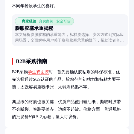
不同年龄段学生的喜好。
商家经验
真实案例 · 安全可信
膨胀胶塞承重揭秘
本文解析膨胀胶塞的承重能力，从材质选择、安装方式到实际应
用场景，全面解答用户关于膨胀胶塞承重的疑问，帮助读者合理
选用。
B2B采购指南
B2B采购
学生双面胶
时，首先要确认胶粘剂的环保标准，优
先选择通过SGS认证的产品。胶粘剂的初粘力和持粘力要平
衡，太强容易撕破纸张，太弱则粘贴不牢。

离型纸的材质也很关键，优质产品使用硅油纸，撕取时胶带
不会断裂。卷装要整齐，边缘不起皱。价格方面，普通规格
的批发价约0.5-2元/卷，量大可议价。