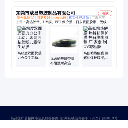
手工
用品
手工文具用品
东莞市成昌塑胶制品有限公司
洽谈
综合体验L0
回复及时
出价迅速
真实性已核验
广东东莞
主营：
高温胶带、UV膜、PET 保护膜、日东双面胶带、无线充
双面胶带、高透双面胶带、阻燃双面胶带、高温热解膜、PVC蓝
膜、玻璃布胶带、聚酰亚胺膜、特氟龙垫圈、耐400度高温胶
带、PE保护膜
高粘度双面胶强
高低粘热解膜 热
力办公手工幼儿
解粘保护膜 热解
无卤醋酸胶带胶
园两面粘胶纸儿
剥离胶带 厂 家定
布阻燃耐高温醋
童学生贴胶
制UV减粘膜
酸布线材包扎绝
缘胶带背胶特殊
药品医疗器械网络信息服务备案(京)网药械信息备字（2021）第00159号
京ICP证030173号
京公网安备11000002000001号