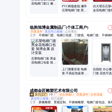
花电梯门套口 澜亭
PVC树脂套线 澜亭
仿大理石石塑
售品 现货充足 发货
石塑电梯门套 黑金
金花电梯门套
速度快
花 现货生产快
亭售货 规格齐
临朐旭博金属制品厂(个体工商户)
回复及时
真实性已核验
山东潍坊
主营：
不锈钢门套、电梯口包套、门套线、电梯门套、不锈钢
套、电梯门套不锈钢、石塑电梯门套、大理石电梯门套、仿大
梯门套、电梯口不锈钢门套、电梯不锈钢门套、门套安装、金
石塑电梯门套 黑金
花电梯口包套 旭博
金属 设计安装
上门测量安装 电梯
抗指纹 办公
套 不易起泡返潮 承
门套 花色可选
接工程 旭博金属 款
需定制 旭博 
式耐用
加工
成都金匠雕塑艺术有限公司
1年
厂
综合体验L1
回复及时
出价迅速
真实性已核验
四川成都
主营：
静雅雕塑、景观定制、不锈钢雕塑、电梯门套包边、装
摆件、装饰艺术雕塑、园林景观摆件、户外工艺摆件、工业园
塑、房地产精神堡垒