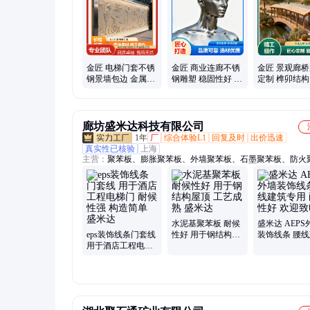
金匠 电梯门套不锈
金匠 商业连廊不锈
金匠 景观廊
钢景墙包边 金属质
钢雕塑 稳固性好 质
定制 榫卯结构
感 精致打造 厂家批
量保证 生产厂家
耐用 生产厂商
发
廊坊盛米达科技有限公司
1年
厂
综合体验L1
回复及时
出价迅速
真实性已核验
上海
主营：
聚苯板、膨胀聚苯板、外墙聚苯板、石墨聚苯板、防火
板、硅质聚合聚苯板、外墙聚合聚苯板、防火聚合聚苯板、改
聚苯板、改性聚苯乙烯泡沫板、改性聚苯乙烯、热固型聚苯乙
固型聚苯板、挤塑聚苯板、聚合聚苯板、eps装饰线条、eps泡
条、AEPS聚苯线条、热固型泡沫线条、A级防火硅质聚苯板、
石墨聚苯板
水泥基聚苯板 耐候
盛米达 AEPS
eps装饰线条门套线
性好 用于钢结构屋
装饰线条 腰
用于酒店工程电梯
顶 工艺成熟 盛米达
专用 耐热性好
门 耐候性强 构造简
致电
单 盛米达