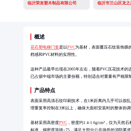
临沂荣发塑木制品有限公司
临沂市兰山区龙之
概述
花石塑电梯门套
是以
PVC
为基材，表面覆压石纹装饰膜
档感和PVC材料的实用性。

这种产品最早出现在2005年左右，随着PVC压花技
已占据中端市场的主要份额，特别适合对重量有严格限
产品特点
表面采用高清石纹印刷技术，在1米距离内几乎可以假
理重复率控制在3米以上，确保大面积安装时的整体协调
基材采用高密度
PVC
，密度约1.4-1.6g/cm³，仅为天
标准，烟密度等级≤75，满足大部分公共场所的消防要求。