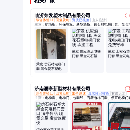
相关厂家
临沂荣发塑木制品有限公司
综合体验L1
回复及时
资质已核验
山东临沂
主营：
护墙板、环保墙板、新型墙板、仿石材电梯门套、复合
装饰材料、整体墙板、集成墙板、快装墙板、阻燃吸音板、屋
板、吸音板墙体、餐厅吸音板、多层吸音板、吸音板木制、多
板、竹木纤维板、矿棉吸音板、防火吸音板、学校吸音板、竹
板、实木吸音板、吸音纤维板、木质吸音板、生态吸音板、长
板
荣发 供应酒店电梯
荣发 工程石
门套 黑金花石塑电
门套 黑金花
梯门套线 承接工程
门套线 免费寄
荣发 仿石材电梯门
套 黑金花石塑电梯
门套线 包安装免费
寄样
济南澜亭新型材料有限公司
综合体验L0
回复及时
出价迅速
真实性已核验
甘肃天水
主营：
电梯套、电梯门、包套线、石塑电梯门套、便宜电梯门
工包料电梯门套线、电梯门套装修、仿大理石电梯门套线、包
门套口线、工厂直销电梯门套、全国施工电梯门套、套口线、
口线、电梯包口、电梯收口线、大理石纹理电梯装饰线
仿石材石塑大黑金