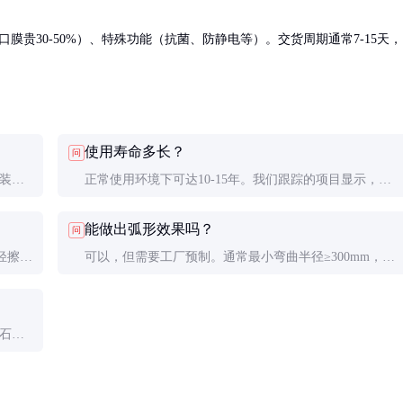
口膜贵30-50%）、特殊功能（抗菌、防静电等）。交货周期通常7-15天，
使用寿命多长？
问
安装时
正常使用环境下可达10-15年。我们跟踪的项目显示，首
选择加
批安装的产品经过8年使用后，85%以上仍保持良好状
能做出弧形效果吗？
问
态。
轻擦，
可以，但需要工厂预制。通常最小弯曲半径≥300mm，热
护蜡可
弯加工会额外增加15-20%的成本。
。石塑
合。