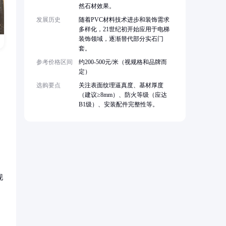
然石材效果。
发展历史
随着PVC材料技术进步和装饰需求
多样化，21世纪初开始应用于电梯
装饰领域，逐渐替代部分实石门
套。
参考价格区间
约200-500元/米（视规格和品牌而
定）
选购要点
关注表面纹理逼真度、基材厚度
（建议≥8mm）、防火等级（应达
B1级）、安装配件完整性等。
现