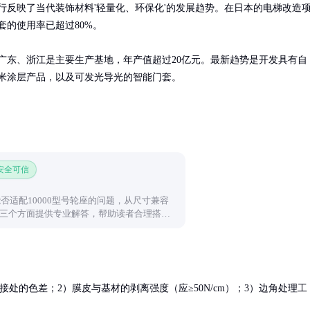
行反映了当代装饰材料'轻量化、环保化'的发展趋势。在日本的电梯改造
的使用率已超过80%。

广东、浙江是主要生产基地，年产值超过20亿元。最新趋势是开发具有自
米涂层产品，以及可发光导光的智能门套。
 安全可信
能否适配10000型号轮座的问题，从尺寸兼容
三个方面提供专业解答，帮助读者合理搭配
处的色差；2）膜皮与基材的剥离强度（应≥50N/cm）；3）边角处理工