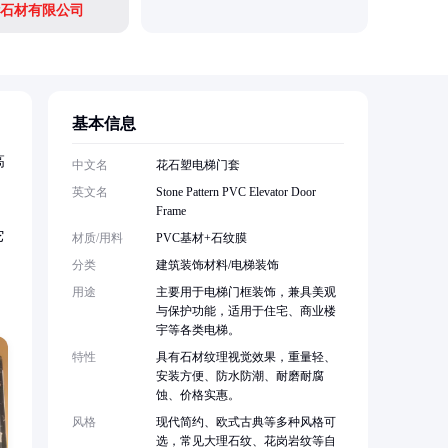
石材有限公司
基本信息
高
中文名
花石塑电梯门套
英文名
Stone Pattern PVC Elevator Door
Frame
它
材质/用料
PVC基材+石纹膜
分类
建筑装饰材料/电梯装饰
用途
主要用于电梯门框装饰，兼具美观
与保护功能，适用于住宅、商业楼
宇等各类电梯。
特性
具有石材纹理视觉效果，重量轻、
安装方便、防水防潮、耐磨耐腐
蚀、价格实惠。
风格
现代简约、欧式古典等多种风格可
选，常见大理石纹、花岗岩纹等自