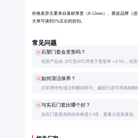
价格差异主要来自基材厚度（8-12mm）、膜皮品牌（进
大单可谈到5%左右的折扣。
常见问题
石塑门套会变形吗？
问
优质产品在-20℃至60℃环境下变形率＜0.5%，但
需留3-5mm伸缩缝。建议避免阳光直射，高温环境
如何清洁保养？
问
厚型（≥10mm）。
日常用中性清洁剂擦拭即可。顽固污渍可用酒精棉
禁用钢丝球、强酸强碱清洁剂。每年打一次专用养
与实石门套比哪个好？
问
延长使用寿命。
实石门套更高档但价格贵3-5倍，重量大安装复杂
门套性价比高，适合预算有限又想要石材效果的场