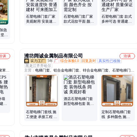
石塑电梯门套厂家
石塑电梯门套厂家
石塑电梯门套 款式
美观耐用 安装速度
款式花纹平面 颜色
多种可选 誉通建材
快 誉通建材 可来图
齐全 按需定制
质量保证 生产厂家
桥加急
加工
 坚固
潍坊阔诚金属制品有限公司
洽谈
洽谈
5年
厂
综合体验L0
回复及时
真实性已核验
黑龙江齐齐哈尔
聚苯
主营：
电梯门套、铝合金电梯门套、锌合金电梯门套、石塑电梯门
性聚合
套、不锈钢电梯套、电梯套
烯、热
沫线
B1级
外墙
酒店石塑电梯门套
线建筑
新型电梯包套 装饰
 欢迎
线条 阔诚 美观好看
石塑电梯门套线 施
定制石塑电梯门套
工便捷 承接工程 多
线 多种颜色 施工
色可选 阔诚 结构简
便捷 阔诚金属
单