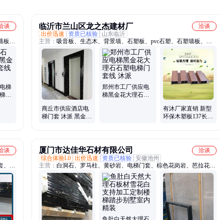
临沂市兰山区龙之杰建材厂
洽谈
洽谈
出价迅速
资质已核验
山东临沂
墙板、
主营：
吸音板、生态木、背景墙、石塑板、pvc石塑、石塑墙板、金
顶吸音
属雕花板、装饰板、一体板、集成墙、护墙板、pvc地板、pvc线条、
功能墙
吊顶板、pvc吊顶、pvc板材、pvc扣板、竹木纤维板、集成墙面、木
纤维墙
饰面、碳晶木饰面、竹炭共挤木饰面、金属保温板、外墙保温板、格
条吸音
栅
塑电梯
郑州市工厂供应电
电梯口
梯黑金花大理石石
样
塑电梯门套线 沐派
商丘市供应酒店电
有沐厂家直销 新型
梯门套 沐派 黑金花
环保木塑板137长城
石塑电梯门套线
板吊顶墙裙生态木
厦门市达佳华石材有限公司
洽谈
洽谈
综合体验L0
出价迅速
资质已核验
安徽池州
套、包
主营：
白洞石、罗马柱、黄砂岩、电梯门套、棕色花岗岩、芭拉花石
覆电梯
材、雅典黑金花、红石材、背景墙、大理石、石材台面、米黄洞石、
电梯垭
外墙石材、石材栏杆、别墅石材、圆柱线条、石材门套、石材线条、
索菲特金、干挂石材、阿曼米黄、旋转楼梯、奥特曼米黄、白色窗台
板、芭拉白石材
鱼肚白天然大理石