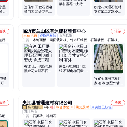
板材雪花白支持加
小黑
达佳华 工程石塑电
凯撒灰大理石板材
工定制楼梯踏步别
线 澜
梯门套 黑金花电梯
支持加工定制楼梯
墅室内精装
全
口门套线 免费寄样
踏步别墅室内精装
临沂市兰山区有沐建材销售中心
洽谈
洽谈
出价迅速
资质已核验
山东临沂
电梯门
主营：
木饰面板、墙面装饰板、竹木纤维板、石塑墙板、石塑板、石
理石电
塑uv板、金属雕花板、碳晶板、黑金刚墙板、高光uv板、吸音板、护
属门套
墙板、生态木、塑钢板、墙裙板、浮雕板、长城板、pvc扣板、背景
墙、压岩板、uv装饰板、塑料扣板、方通吊顶、装饰吊顶、格栅
有沐 工厂供应电梯
黑金花电梯口门套
黑金花大理石石塑
线 石塑电梯门套 尺
电梯门套线 承接工
寸支持定制 有沐
楼电梯
宜宾金属雕花板厂
程
 可按
家 有沐 别墅外墙板
可来图
保温金属雕花板价
格
夹江县誉通建材有限公司
洽谈
洽谈
4年
档
综合体验L0
回复及时
真实性已核验
四川乐山
饰动物
主营：
石英砖、地铺石
区雕