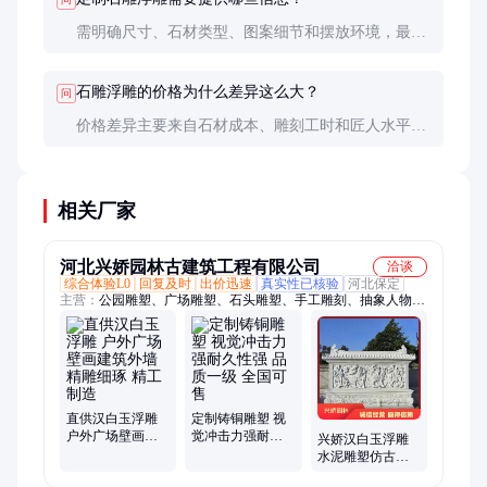
需明确尺寸、石材类型、图案细节和摆放环境，最好
提供设计图或参考图片，以便匠人准确理解需求。
石雕浮雕的价格为什么差异这么大？
问
价格差异主要来自石材成本、雕刻工时和匠人水平。
名家作品或复杂图案自然价格更高，但艺术价值也更
高。
相关厂家
河北兴娇园林古建筑工程有限公司
洽谈
综合体验L0
回复及时
出价迅速
真实性已核验
河北保定
主营：
公园雕塑、广场雕塑、石头雕塑、手工雕刻、抽象人物雕
塑、不锈钢校园雕塑、不锈钢城市雕塑、不锈钢动物雕塑、不锈
钢小区雕塑、不锈钢抽象雕塑、铸铜雕塑
直供汉白玉浮雕
定制铸铜雕塑 视
户外广场壁画建
觉冲击力强耐久
兴娇汉白玉浮雕
筑外墙 精雕细琢
性强 品质一级 全
水泥雕塑仿古照
精工制造
国可售
壁 自有团队全国