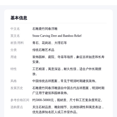
基本信息
中文名
石雕鹿竹同春浮雕
英文名
Stone Carving Deer and Bamboo Relief
材质/用料
青石、花岗岩、大理石等
分类
传统石雕艺术品
用途
装饰园林、庭院、寺庙等场所，象征吉祥如意和长寿
安康。
特性
工艺精湛，寓意深远，耐久性强，适合户外长期摆
放。
风格
中国传统吉祥图案，常见于明清时期建筑装饰。
发展历史
石雕鹿竹同春浮雕源自中国古代吉祥图案，明清时期
广泛用于建筑和园林装饰。
参考价格区间
约5000-50000元，视材质、尺寸和工艺复杂度而定。
选购要点
关注石材品质、雕刻细节、比例协调性和寓意表达，
优先选择知名匠人或工作室作品。