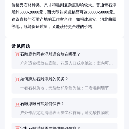
价格受石材种类、尺寸和雕刻复杂度影响较大。普通青石浮
雕约5000-20000元，而大型花岗岩精品可达30000-50000元。
建议直接与石雕产地的工作室合作，如福建惠安、河北曲阳
等地，既能保证质量，又能获得更合理的价格。
常见问题
石雕鹿竹同春浮雕适合放在哪里？
问
户外适合摆放在庭院、花园入口或水池边；室内可置
于玄关、客厅或书房，既能装饰空间，又寓意吉祥。
如何辨别石雕浮雕的优劣？
问
一看石材质地，无裂纹和杂质为佳；二看雕刻细节，
线条是否流畅，层次是否分明；三看整体比例，图案
是否协调美观。
石雕浮雕日常如何保养？
问
户外作品定期清理表面灰尘和苔藓，避免酸性物质接
触；室内作品用软布擦拭即可，避免硬物刮擦。
定制石雕浮雕需要提供哪些信息？
问