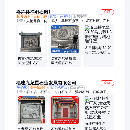
安装
嘉祥县祥明石雕厂
洽谈
回复及时
出价迅速
真实性已核验
山东济宁
主营：
人物雕像、仿古牌楼、单层石凉亭、中式石雕画、石雕文
化柱、石雕孔子像摆件、仿古青石板、桥梁石护栏、门口麒麟摆
件、文化雕塑摆件、园林景观雕塑
农田耕地犁 50-70
马力带1.5米耕地
机 耕地翻转犁
仿古浮雕地雕壁
仿古浮雕壁画 景
画 大型中式石雕
区大理石石雕画
画 规格可定制
庭院浮 雕迎门墙
福建九龙星石业发展有限公司
洽谈
安心购
综合体验L0
资质已核验
福建泉州
主营：
石牌坊、石栏杆、村口石牌坊、浮雕石雕、石雕狮子、石
雕盘龙柱、石雕喷泉、工程石雕、石雕龙柱、石雕香炉、石雕供
桌、农村石牌坊、广东石牌坊、风水球、仿古石栏杆、观音像、
24孝雕塑、仿古浮雕、石材水钵、古建雕刻、浮雕石材、古建筑
石雕栏杆生产厂
家 定做天然石材
九龙星 石雕鹿竹
石雕浮雕花草鸟