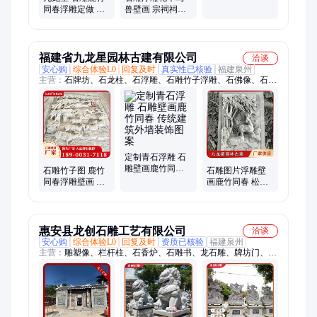
栏杆栏板 款式多
同春浮雕定做 庭
兽壁画 宗祠祠堂
样 九龙星石业
院松鹤延年浮雕
石材浮雕墙雕刻
墙 寺院祠堂石材
图案
壁画
福建省九龙星园林古建有限公司
洽谈
安心购
综合体验L0
回复及时
真实性已核验
福建泉州
主营：
石牌坊、石龙柱、石浮雕、石雕竹子浮雕、石佛像、石观
音、石亭子、石供桌、石香炉、石栏杆、抱鼓石、石狮子、石大
象、石麒麟、石貔貅、石花钵、石喷泉
定制青石浮雕 石
雕壁画鹿竹同春
石雕竹子图 鹿竹
石雕图片浮雕壁
传统建筑外墙装
同春浮雕壁画 宗
画鹿竹同春 松鹤
饰图案
祠外墙装饰用 九
延年 寺院墙面浮
龙星
雕石雕
惠安县龙创石雕工艺有限公司
洽谈
安心购
综合体验L0
回复及时
资质已核验
福建泉州
主营：
雕塑像、栏杆柱、石香炉、石雕书、龙石雕、牌坊门、花
盆石、石牌坊、石大象、装饰柱、园林石、青石石、石栏板、石
栏杆、炉石鼎、风水球、石牌楼、石护栏、花岗岩、圆香炉、栏
杆桥、中华柱、烧香炉、石凉亭、墓碑石