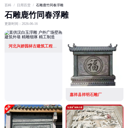
百科
/
日用百货
/
石雕鹿竹同春浮雕
石雕鹿竹同春浮雕
更新时间：2026-06-16
河北兴娇园林古建筑工程有限公司
嘉祥县祥明石雕厂