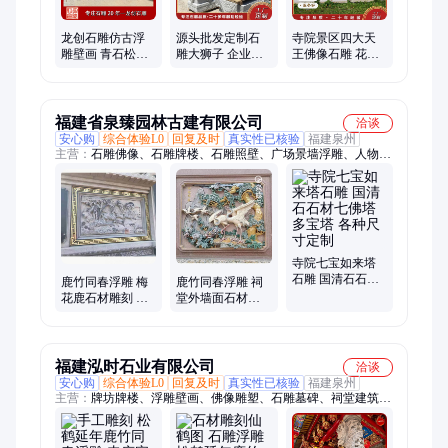
龙创石雕仿古浮
源头批发定制石
寺院景区四大天
雕壁画 青石松鹤
雕大狮子 企业工
王佛像石雕 花岗
延年鹿竹同春 祠
厂门口看门石狮
岩四大金刚雕像
堂外墙装饰
子一对 2米高
定制 雕刻细腻
福建省泉臻园林古建有限公司
洽谈
安心购
综合体验L0
回复及时
真实性已核验
福建泉州
主营：
石雕佛像、石雕牌楼、石雕照壁、广场景墙浮雕、人物雕
塑
寺院七宝如来塔
石雕 国清石石材
鹿竹同春浮雕 梅
鹿竹同春浮雕 祠
七佛塔 多宝塔 各
花鹿石材雕刻 四
堂外墙面石材壁
种尺寸定制
合院外墙石雕壁
画 松鹤延年石雕
画
福建泓时石业有限公司
洽谈
安心购
综合体验L0
回复及时
真实性已核验
福建泉州
主营：
牌坊牌楼、浮雕壁画、佛像雕塑、石雕墓碑、祠堂建筑石
雕装饰、寺庙古建石雕装饰、栏杆样板、凉亭石亭、石鼓门墩