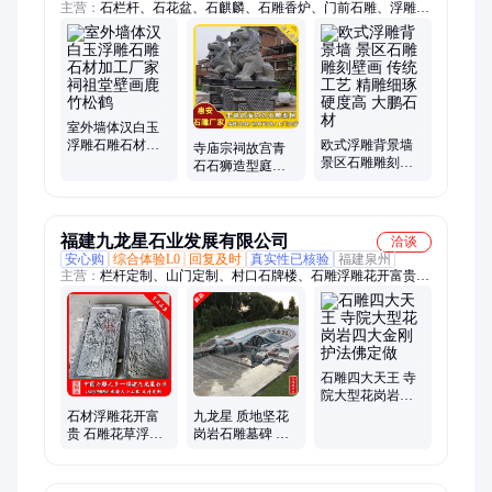
主营：
石栏杆、石花盆、石麒麟、石雕香炉、门前石雕、浮雕石
雕、石雕大象、石雕麒麟、亭子石雕、广场石雕、刻字石雕、石
雕狮子、石雕佛像、石雕佛塔、寺庙石雕、大鹏雕刻、锈石喷
泉、石材花钵、浮雕壁画、石材浮雕、四大金刚、青石香炉、景
观喷泉、金刚神像、龙龟雕塑
室外墙体汉白玉
浮雕石雕石材加
欧式浮雕背景墙
寺庙宗祠故宫青
工厂家祠祖堂壁
景区石雕雕刻壁
石石狮造型庭院
画鹿竹松鹤
画 传统工艺 精雕
门口摆件天然大
细琢 硬度高 大鹏
理石狮子支持定
石材
制
福建九龙星石业发展有限公司
洽谈
安心购
综合体验L0
回复及时
真实性已核验
福建泉州
主营：
栏杆定制、山门定制、村口石牌楼、石雕浮雕花开富贵、
人像景观雕刻、千手观音雕像、古建青石盘龙柱
石雕四大天王 寺
院大型花岗岩四
大金刚护法佛定
石材浮雕花开富
九龙星 质地坚花
做
贵 石雕花草浮雕
岗岩石雕墓碑 青
壁画定做 鹿竹松
石墓石碑石材定
鹤 富贵花开壁画
做 陵园公墓组合
碑