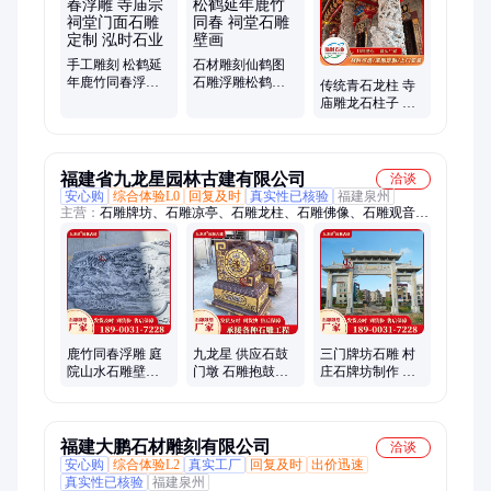
手工雕刻 松鹤延
石材雕刻仙鹤图
年鹿竹同春浮雕
石雕浮雕松鹤延
传统青石龙柱 寺
寺庙宗祠堂门面
年鹿竹同春 祠堂
庙雕龙石柱子 石
石雕定制 泓时石
石雕壁画
材龙盘柱加工制
业
作 泓时石业
福建省九龙星园林古建有限公司
洽谈
安心购
综合体验L0
回复及时
真实性已核验
福建泉州
主营：
石雕牌坊、石雕凉亭、石雕龙柱、石雕佛像、石雕观音、
石雕大象、石雕狮子、石雕麒麟、石雕浮雕、石雕香炉、石雕供
桌、石雕水钵、石雕花钵、市政工程、大型寺庙建筑工程
鹿竹同春浮雕 庭
九龙星 供应石鼓
三门牌坊石雕 村
院山水石雕壁画
门墩 石雕抱鼓石
庄石牌坊制作 乡
中式雕刻 九龙星
图片 仿古中式门
村入口中式门楼
鼓石
样式
福建大鹏石材雕刻有限公司
洽谈
安心购
综合体验L2
真实工厂
回复及时
出价迅速
真实性已核验
福建泉州