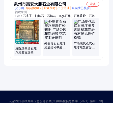
泉州市惠安大鹏石业有限公司
洽谈
安心购
综合体验L2
回复及时
出价迅速
真实性已核验
福建泉州
主营：
石亭子、门牌石、石牌坊、logo石雕、石雕香炉、石雕牌
坊、石雕雕刻、浮雕石雕、人物石雕、石雕仿古、石雕神桌、石
雕门墩、大理石、小沙弥、石栏杆、花岗岩、石凉亭、招牌石、
庭院拱桥、青石大象、三维字体、青石香炉、石材井盖、人物雕
刻、墓碑石材
外墙青石石雕浮
广场现代欧式石
雕鹿竹松鹤图 广
雕浮雕复古影壁
庭院影壁墙石雕
场公园花岗岩镂
花岗岩石材屏风
浮雕复古影壁花
空花窗工匠雕刻
鹿竹松鹤
岗岩石材屏风鹿
竹松鹤
药品医疗器械网络信息服务备案(京)网药械信息备字（2021）第00159号
京ICP证030173号
京公网安备11000002000001号