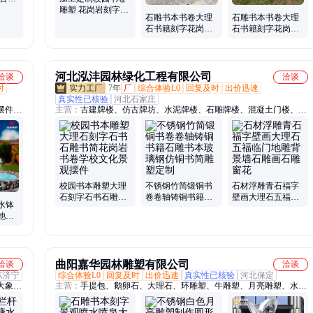
亭
雕塑 花岗岩刻字石
石雕书本书卷大理
石雕书本书卷大理
书 大理石书本 石雕
石书籍刻字花岗岩
石书籍刻字花岗岩
书轴书简雕塑
书形雕刻校园广场
书形雕刻校园广场
雕塑卷轴书简
雕塑卷轴书简
河北泓沣园林绿化工程有限公司
洽谈
洽谈
时
7年
厂
综合体验L0
回复及时
出价迅速
真实性已核验
河北石家庄
摆件石
主营：
古建牌楼、仿古牌坊、水泥牌楼、石雕牌楼、混凝土门楼、汉
人物雕
白玉旗台、仿古凉亭长廊、石材浮雕
雕麒
摆件、
校园书本雕塑大理
不锈钢竹简锻铜书
石材浮雕青石福字
石刻字石书石雕书
卷卷轴铸铜书籍石
壁画大理石五福临
水钵
简花岗岩书卷学校
雕书本玻璃钢仿铜
门地雕背景墙石雕
池石
文化景观摆件
书简雕塑定制
画石雕窗花
锈石
曲阳嘉华园林雕塑有限公司
洽谈
洽谈
东济宁
综合体验L0
回复及时
出价迅速
真实性已核验
河北保定
大象、
主营：
手提包、鹅卵石、大理石、环雕塑、牛雕塑、月亮雕塑、水滴
牌坊、
雕塑、蝴蝶雕塑、人物雕塑、石雕大象、雕塑摆件、切面石、装饰
牌坊、
品、拦路石、牛奶瓶、工艺品、背景墙、影壁墙、购物袋、气球摆