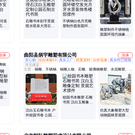
园墓地
件、浮雕挂件、道具摆件、铁艺装饰、人物雕像、摆件饰品
 河道
石雕书本刻字景观
不锈钢白色月亮雕
石护
喷水喷泉大理石汉
塑制作圆形圆环镂
雕塑制作不锈钢镜
校园升
白玉雕塑定制公园
空发光月牙水景装
面圆环现代抽象月
石制古代书简
饰售楼部摆件
亮月牙房地产异形
圆圈户外景观
曲阳县炳宇雕塑有限公司
洽谈
洽谈
安心购
综合体验L0
真实工厂
回复及时
出价迅速
真实性已核验
璃钢人
河北保定
主营：
铜雕、不锈钢、铜雕人物、石雕、玻璃钢雕塑、水泥雕塑、园
文景观
林景观雕塑、校园雕塑、公园雕塑、金属雕塑、石雕人物、纪念馆雕
主题雕
塑、玻璃钢人物雕塑、真人肖像雕塑、炳宇雕塑、铜雕动物、铜浮
观石、
雕、石材浮雕、玻璃钢浮雕
人物雕
牌宣传
校园书本雕塑 石雕
书简 汉白玉雕像定
制 景观艺术摆件
汉白玉石雕书本 户
仿真大象雕塑大型
外校园书卷 公园书
动物园林景观摆件
简雕塑 花岗岩石书
母子象定做玻璃钢
刻字定制
材质定制