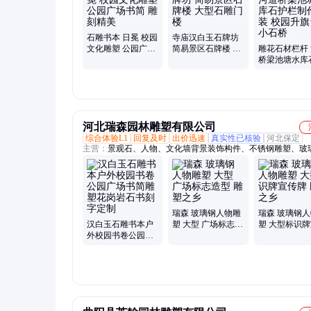
河道石护栏、观音像、石狮子、抱鼓石、台阶石、柱墩石、陵
石牌坊、桥梁石栏杆
石雕书本 日冕 校园
寺庙汉白玉石牌坊
文化雕塑 公园广场
简易景区石牌楼 大
雕花石材栏杆
书简 雕刻精美
型石雕门楼
桥梁池塘水库
栏制作安装 
旗台 小石桥
河北瑞森园林雕塑有限公司
综合体验L1
回复及时
出价迅速
真实性已核验
河北保定
主营：
景观石、人物、文化墙背景装饰构件、不锈钢雕塑、玻
物雕塑、雕塑、标志性雕塑、常年陈列雕塑、玻璃钢雕塑、人
雕塑、铸铜雕塑、纪念雕塑、喷泉流水景观雕塑、工艺雕塑、
塑、创意雕塑、镂空雕塑、名人雕塑、景观装饰摆件、落地景
浮雕、假山流水堆叠石材、艺术摆件、装饰摆件、石材浮雕
瑞森 玻璃钢人物雕
瑞森 玻璃钢
汉白玉石雕书本户
塑 大型 广场标志造
塑 大型标识
外校园书卷公园广
型 雕塑之乡
牌 雕塑之乡
场书简雕塑花岗岩
石书刻字定制