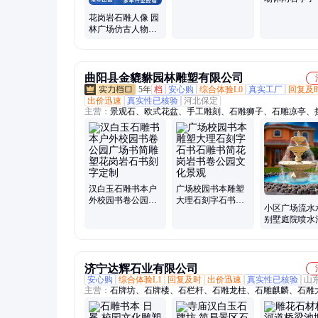
长廊大理石石
花岗岩石雕人像 园
林广场仿古人物雕
塑 孔子像摆件
曲阳县金貔貅园林雕塑有限公司
5年
档
安心购
综合体验L0
真实工厂
回复及
出价迅速
真实性已核验
河北保定
主营：
景观石、欧式花盆、手工雕刻、石雕狮子、石雕凉亭、
雕、雕塑读书、栏杆雕塑、石雕牌楼、石雕影壁、石雕貔貅、
塑、动物雕塑、黑色石雕墓碑、石雕喷泉、园林景观雕塑、石
麟、石雕大象、不锈钢雕塑、石雕欧式凉亭、中式仿古、水池
摆件大理石、浮雕
汉白玉石雕书本户
广场校园书本雕塑
外校园书卷公园广
大理石刻字石书石
小区广场流水
场书简雕塑花岗岩
雕书简花岗岩书卷
别墅庭院喷水
石书刻字定制
公园文化景观
雕欧式天然黄
喷泉景观雕塑
济宁达辉石业有限公司
安心购
综合体验L1
回复及时
出价迅速
真实性已核验
山
主营：
石牌坊、石牌楼、石栏杆、石雕龙柱、石雕麒麟、石雕
石雕壁画、青石板、老石板、村庄牌楼、农村石牌坊、村口石
乡村石牌坊、村口石牌楼、乡村石牌楼、景区石牌坊、寺庙石