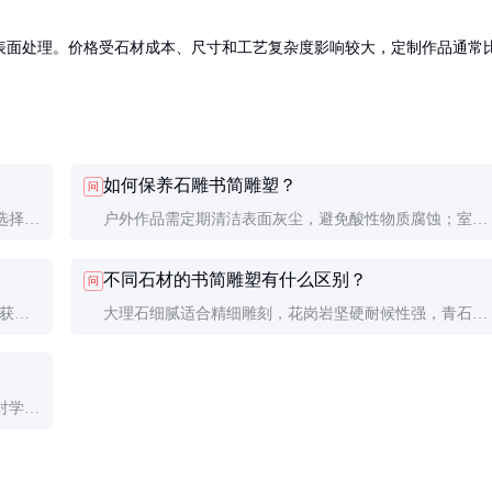
表面处理。价格受石材成本、尺寸和工艺复杂度影响较大，定制作品通常
如何保养石雕书简雕塑？
问
选择，
户外作品需定期清洁表面灰尘，避免酸性物质腐蚀；室内
作品用软布擦拭即可。每年可做一次专业的石材养护。
不同石材的书简雕塑有什么区别？
问
材获取
大理石细腻适合精细雕刻，花岗岩坚硬耐候性强，青石古
朴有历史感。选择时应考虑使用环境和艺术效果需求。
对学问