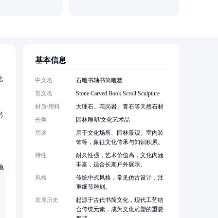
基本信息
化
中文名
石雕书轴书简雕塑
英文名
Stone Carved Book Scroll Sculpture
材质/用料
大理石、花岗岩、青石等天然石材
书
分类
园林雕塑/文化艺术品
用途
用于文化场所、园林景观、室内装
饰等，象征文化传承与知识积累。
特性
耐久性强，艺术价值高，文化内涵
丰富，适合长期户外展示。
风格
传统中式风格，常见仿古设计，注
重细节雕刻。
发展历史
起源于古代书简文化，现代工艺结
合传统元素，成为文化雕塑的重要