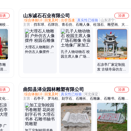
山东诚石石业有限公司
洽谈
洽谈
综合体验L0
回复及时
出价迅速
真实性已核验
山东济宁
钢校园
主营：
挡车球、石牌坊、青石仿、石雕人像、柱顶石、雕壁画、大桥
不锈钢
石、大理石、石板材、石仿古、石桌子、柱墩石、圆形石、花岗岩、
马蹄石、柱鼓石、古建筑、柱基石、柱础石、石界桩、景观石、老石
槽、草坪石、青石板、包边石、风景石
大理石人物雕刻 户
外仿古人像摆件 校
孔子人物动物石 校
园石雕像
园主席人像 广场石
雕像 寺庙土地像厂
市雕
石凉亭厂家定制批
家加工
和清洁
发 古镇寺庙仿古双
品质一
层石亭子 公园花岗
岩石长廊安装
曲阳县泽业园林雕塑有限公司
洽谈
洽谈
综合体验L0
回复及时
真实性已核验
河北保定
文化
主营：
石亭子、罗马柱、刻字石、石雕长、石雕象、石雕书、石雕
石板、
观、石雕石、风水球、石牌坊、大理石、石凳子、石栏板、古建石、
户外石、龙柱石、石麒麟、栏杆石、石凉亭、公园石、河道石、庭院
石、别墅石、佛像石、切片石
亭 广
 古建
加工定制校园书卷