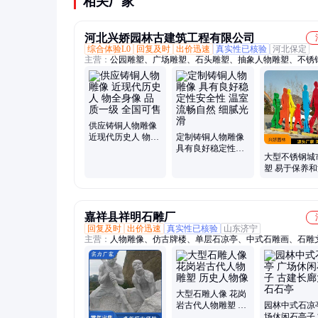
相关厂家
河北兴娇园林古建筑工程有限公司
综合体验L0
回复及时
出价迅速
真实性已核验
河北保定
主营：
公园雕塑、广场雕塑、石头雕塑、抽象人物雕塑、不锈
雕塑、不锈钢城市雕塑、不锈钢动物雕塑、不锈钢小区雕塑、
抽象雕塑、铸铜雕塑、手工雕刻
供应铸铜人物雕像
近现代历史人 物全
定制铸铜人物雕像
身像 品质一级 全国
具有良好稳定性安
大型不锈钢城
可售
全性 温室流畅自然
塑 易于保养
细腻光滑
环保性能好 
级 全国可售
嘉祥县祥明石雕厂
回复及时
出价迅速
真实性已核验
山东济宁
主营：
人物雕像、仿古牌楼、单层石凉亭、中式石雕画、石雕
柱、文化雕塑摆件、园林景观雕塑、石雕孔子像摆件、仿古青
桥梁石护栏、门口麒麟摆件
大型石雕人像 花岗
岩古代人物雕塑 历
园林中式石凉
史人物像
场休闲石亭子