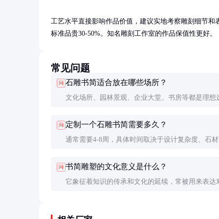
工艺水平直接影响作品价值，建议实地考察雕刻细节和
标准品贵30-50%。知名雕刻工作室的作品保值性更好。
常见问题
石雕书简适合放在哪些场所？
问
文化场所、园林景观、企业大堂、书房等都是理想
既能装饰环境，又能体现文化内涵。
定制一个石雕书简需要多久？
问
通常需要4-8周，具体时间取决于设计复杂度、石
难度和雕刻工作量。
书简雕塑的文化意义是什么？
问
它象征着知识的传承和文化的延续，常被用来表达
的尊重和对历史的敬意。