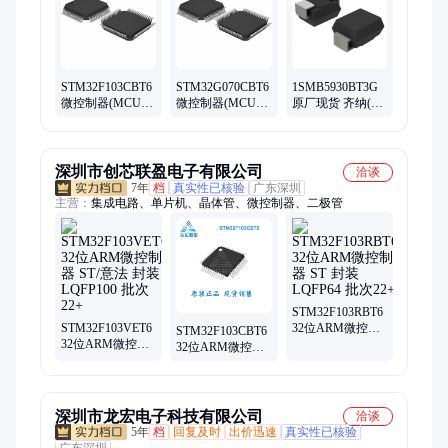
STM32F103CBT6
STM32G070CBT6
1SMB5930BT3G
微控制器(MCU)
微控制器(MCU)
原厂现货 齐纳(稳
ST 意法半导体 集
意法半导体/ST 集
压)二极管 onsemi
成电路 ic元器件
成电路 ic 元器件
安森美
深圳市创芯联盈电子有限公司
洽谈
7年
档
真实性已核验
广东深圳
主营：
集成电路、单片机、晶体管、微控制器、二极管
STM32F103RBT6
STM32F103VET6
32位ARM微控制
STM32F103CBT6
32位ARM微控制
器 ST 封装
32位ARM微控制
器 ST/意法 封装
LQFP64 批次22+
器 ST(意法半导
LQFP100 批次22+
体) 封装LQFP-48
批次21+
深圳市龙宏电子科技有限公司
洽谈
5年
档
回复及时
出价迅速
真实性已核验