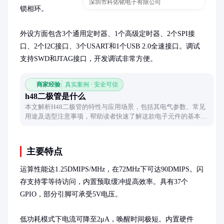
深圳市科佑铭电子有限公司
锁相环。

外设方面包含3个通用定时器、1个高级定时器、2个SPI接
口、2个I2C接口、3个USART和1个USB 2.0全速接口。调试
支持SWD和JTAG接口，开发调试非常方便。
商家经验
真实案例 · 安全可信
h48二极管是什么
本文解析H48二极管的特性与应用场景，包括其电气参数、常见
用途及选型注意事项，帮助读者快速了解这款电子元件的基本信
息。
主要特点
运算性能达1.25DMIPS/MHz，在72MHz下可达90DMIPS。闪
存支持零等待访问，内置预取缓冲提高效率。具有37个
GPIO，部分引脚可承受5V电压。

低功耗模式下电流可降至2μA，唤醒时间极短。内置硬件