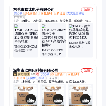
感
放大器 倍频器
东莞市鑫沐电子有限公司
洽谈
安心购
综合体验L1
回复及时
出价迅速
真实性已核验
广东东莞
主营：
spi接口、检波器、imp23absu、微控制器、驱动管、锂电
池、电池组、放大器、传感器、稳压器、调制器、调节器、升压
器、tlsr9516a、控制器、反相器、rt8753bfe、收发器、处理器、
滤波器、换芯片、gt4427dtr、锂离子、转换器、单片机、
bm8563esa
DM385 德州仪器
TM4C129CNCZAD
集成电路
德州仪器 NFBGA
TM4C123GH6PM
FCBGA609 微控
212 微控制器高频
德州仪器 LQFP64
制器 MCU
率高精度ic
微控制器 MCU高
频率高精度ic
深圳市欣向阳科技有限公司
洽谈
6年
档
安心购
综合体验L1
回复及时
出价迅速
真实性已核验
广东深圳
主营：
继电器、ir中国授权、频率合成器、ad8532ar放大器、
ad828arz放大器、ad829jrz放大器、ad818arz放大器、ad8031arz放
大器、ad8058arz放大器、ad8532arz放大器、ad8001arz放大器、
ad8307arz放大器、ad8651armz放大器、ad8099ardz放大器、
ad8534aruz放大器、ad706jr通用运放、op42gsz精密运放、
op90gpz通用运放、ad8417brmz放大器、op07csz精密运放、