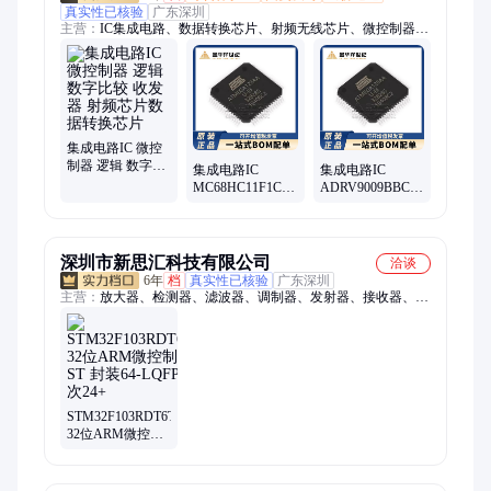
真实性已核验
广东深圳
主营：
IC集成电路、数据转换芯片、射频无线芯片、微控制器、
贴片电容电阻、滤波器 振荡器、传感器、继电器
集成电路IC 微控
制器 逻辑 数字比
集成电路IC
集成电路IC
较 收发器 射频芯
MC68HC11F1CFN3
ADRV9009BBCZ
片数据转换芯片
电子元器件 MC
ADI(亚德诺)
PLCC-68 8位微控
BGA-196 无线收
制器芯片
发芯片原装
深圳市新思汇科技有限公司
洽谈
6年
档
真实性已核验
广东深圳
主营：
放大器、检测器、滤波器、调制器、发射器、接收器、衰
减器、解调器、变压器、收发器、偏置器、振荡器、rfid天线、
终端负载、隔直流器、微波射频、集成电路、同轴开关、接入监
控ic、频率综合器、射频适配器、定向耦合器、耦合器电桥、多
路复用器、rfid读取模块
STM32F103RDT6TR
32位ARM微控制
器 ST 封装64-
LQFP 批次24+