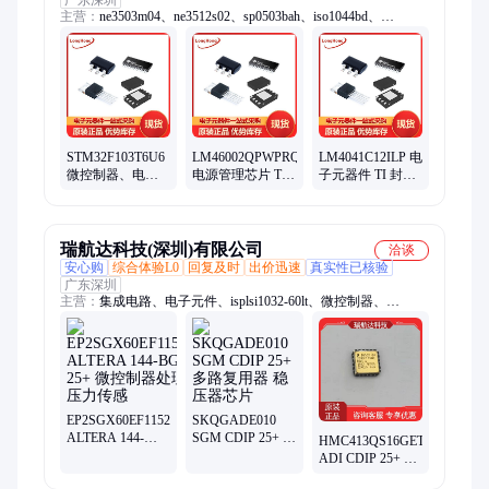
广东深圳
主营：
ne3503m04、ne3512s02、sp0503bah、iso1044bd、
lt8410edc、保险丝、比较器、b02p-vl-r、ase5s4010、触发器、解
码器、thvd1500d、thvd1451d、sy8032abc、hip2100ib、
opa4172id、连接器、mx1a-11nw、lshd-7501、ths4531id、二极
管、hsmm-c170、tps22914b、lf353dre4、装原封
STM32F103T6U6
LM46002QPWPRQ1
LM4041C12ILP 电
微控制器、电子
电源管理芯片 TI
子元器件 TI 封装
元器件ST批号
封装HTSSOP-16
TO-92-3 批次21+
20+封装
批次21+
VFQFPN36
瑞航达科技(深圳)有限公司
洽谈
安心购
综合体验L0
回复及时
出价迅速
真实性已核验
广东深圳
主营：
集成电路、电子元件、isplsi1032-60lt、微控制器、
isplsi1032-80lt、isplsi1024ea-125lt100、军工电子元器件
EP2SGX60EF1152C3N
SKQGADE010
ALTERA 144-
SGM CDIP 25+ 多
HMC413QS16GETR
BGA 25+ 微控制
路复用器 稳压器
ADI CDIP 25+ 集
器处理器压力传
芯片
成电路 混频器 RF