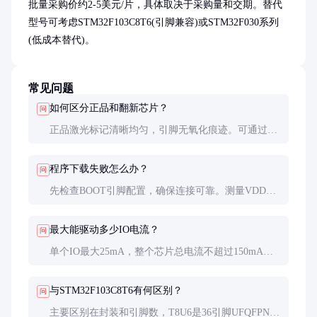
批量采购价约2-5美元/片，具体取决于采购量和交期。替代
型号可考虑STM32F103C8T6(引脚兼容)或STM32F030系列
(低成本替代)。
常见问题
如何区分正品和翻新芯片？
问
正品激光标记清晰均匀，引脚无氧化痕迹。可通过官
方渠道查询批次号，或测量功耗(翻新芯片可能功耗
偏高)。
程序下载失败怎么办？
问
先检查BOOT引脚配置，确保连接可靠。测量VDD电
压是否稳定，尝试降低SWD时钟频率。必要时擦除整
片再编程。
最大能驱动多少IO电流？
问
单个IO最大25mA，整个芯片总电流不超过150mA。
驱动大电流负载需外加晶体管或继电器。
与STM32F103C8T6有何区别？
问
主要区别在封装和引脚数，T8U6是36引脚UFQFPN封