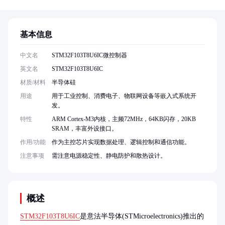
基本信息
中文名
STM32F103T8U6IC微控制器
英文名
STM32F103T8U6IC
材质/材料
半导体硅
用途
用于工业控制、消费电子、物联网设备等嵌入式系统开
发。
特性
ARM Cortex-M3内核，主频72MHz，64KB闪存，20KB
SRAM，丰富外设接口。
作用/功能
作为主控芯片实现数据处理、逻辑控制和通信功能。
注意事项
需注意电源稳定性、静电防护和散热设计。
概述
STM32F103T8U6IC
是意法半导体(STMicroelectronics)推出的