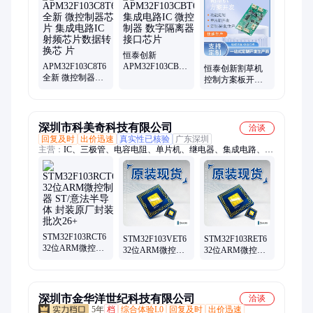
加工、工业机柜散热风扇控制板、无刷风机驱动板、主板、管道
风机方案、高压吊扇方案、散热风扇方案、BLDC方案、PCB、
无刷电机驱动方案、无刷驱动方案、大功率风机控制板、工业风
机驱动板FOC、代工代料
恒泰创新
APM32F103C8T6
APM32F103CBT6.
恒泰创新割草机
全新 微控制器芯
集成电路IC 微控
控制方案板开发
片 集成电路IC 射
制器 数字隔离器
直流无刷电机驱
频芯片数据转换
接口芯片
动板 低功耗主板
芯 片
深圳市科美奇科技有限公司
洽谈
回复及时
出价迅速
真实性已核验
广东深圳
主营：
IC、三极管、电容电阻、单片机、继电器、集成电路、芯
片
STM32F103RCT6
STM32F103VET6
STM32F103RET6
32位ARM微控制
32位ARM微控制
32位ARM微控制
器 ST/意法半导体
器 ST/意法半导体
器 ST/意法半导体
封装原厂封装 批
封装原厂封装 批
封装原厂封装 批
次26+
次26+
次26+
深圳市金华洋世纪科技有限公司
洽谈
5年
档
综合体验L0
回复及时
出价迅速