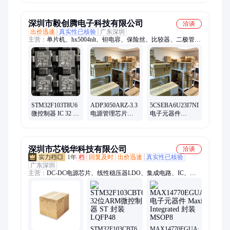
STM32F103T8U6
深圳市毅创腾电子科技有限公司
洽谈
出价迅速
真实性已核验
广东深圳
主营：
单片机、hx5004nlt、钽电容、保险丝、比较器、二极管、
lt6911uxc、触发器、检测器、监视器、iw1691-03、变压器、
35ce220ax、解码器、营模块、lt2911r-d、隔离器、连接器、封装
qfn、ths2522kj、三极管、锁存器、snj54f04j、hsms-282c、
ad8345arez
STM32F103T8U6
ADP3050ARZ-3.3
5CSEBA6U23I7NDK
微控制器 IC 32 位
电源管理芯片
电子元器件
单核 72MHz
ADI/亚德诺 封装
ALTERA/阿尔特
64KB 闪存 36-
SOP8 批次22+
拉 封装BAG 批次
VFQFPN（6x6）
22+
深圳市芯锐华科技有限公司
洽谈
1年
档
回复及时
出价迅速
真实性已核验
广东深圳
主营：
DC-DC电源芯片、线性稳压器LDO、集成电路、IC、
MOS管、IGBT、贴片电容
STM32F103CBT6
MAX14770EGUA+T