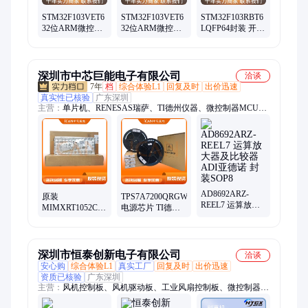
ad712jrz精密运放、hmc326ms8ge放大器、op490gsz通用运放、
op162gsz精密运放、ad848jrz通用运放
STM32F103VET6
STM32F103VET6
STM32F103RBT6
32位ARM微控制
32位ARM微控制
LQFP64封装 开发
器 ST意法 封装
器 ST/意法半导体
板扩展板单片机
LQFP-100 批次
封装LQFP100 批
IC 微控制器 批次
25+
次25+
25+
深圳市中芯巨能电子有限公司
洽谈
7年
档
综合体验L1
回复及时
出价迅速
真实性已核验
广东深圳
主营：
单片机、RENESAS瑞萨、TI德州仪器、微控制器MCU、
ADI亚德诺、国产芯片替代、XILINX/赛灵思、可编程逻辑器
件、电源芯片、接口芯片、DSP数字信号处理器、时钟芯片、中
科芯、阿尔特拉、存储芯片、以太网控制芯片、射频芯片、恩智
浦、ST意法、中微爱芯、转换芯片、芯科、三星存储
AD8692ARZ-
原装
TPS7A7200QRGWREP
REEL7 运算放大
MIMXRT1052CVL5B
电源芯片 TI德州
器及比较器 ADI
微控制器MCU 恩
仪器 封装
亚德诺 封装SOP8
智浦 封装BGA196
VQFN20 批号25+
批号26+
深圳市恒泰创新电子有限公司
洽谈
安心购
综合体验L1
真实工厂
回复及时
出价迅速
资质已核验
广东深圳
主营：
风机控制板、风机驱动板、工业风扇控制板、微控制器芯
片、工业风机控制板、散热方案PCBA、OEM ODM、SMT贴片