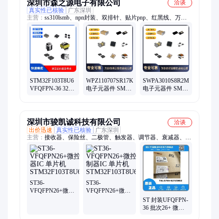
深圳市森之源电子有限公司
洽谈
真实性已核验
广东深圳
主营：
ss310lsmb、npn封装、双排针、贴片pnp、红黑线、万能
板、ss320smaf、稳压管、保护管、电池盒、丝印lyy、散热片、
电阻带、锂电池、玻纤板、ss510lsmb、散热器、led灯具、扩展
板、抑制管、接线片、放大器、定时器、6a10do-27、ss54lsmbf
STM32F103T8U6
WPZ110707SR17KT
SWPA3010S8R2MT
VFQFPN-36 32位
电子元器件 SMD
电子元器件 SMD
微控制器 M3
规格书 PDF 数据
规格书 数据手册
64KB单片机 IC 芯
手册
资料
片
深圳市骏凯诚科技有限公司
洽谈
出价迅速
真实性已核验
广东深圳
主营：
接收器、保险丝、二极管、触发器、调节器、衰减器、缓
冲器、控制器、解码器、放大器、整流器、存储器、连接器、振
荡器、转换器、耦合器、驱动器、稳压器、exc24cg240u、电源
模块、数据采集、稳压芯片、电池管理、管理芯片、电可擦除
ST36-
ST36-
VFQFPN26+微控
VFQFPN26+微控
制器IC 单片机
制器IC 单片机
ST 封装UFQFPN-
STM32F103T8U6TR
STM32F103T8U6
36 批次26+ 微控
制器IC 单片机