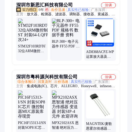
深圳市新思汇科技有限公司
洽谈
6年
档
出价迅速
真实性已核验
广东深圳
主营：
放大器、检测器、滤波器、调制器、接收器、衰减器、解
调器、变压器、合成器、收发器、偏置器、振荡器、rfid天线、
终端负载、隔直流器、微波射频、集成电路、同轴开关、接入监
控ic、频率综合器、便携式仪器、mcl电子开关、压控均衡器、射
频适配器、定向耦合器
BLP-300+ 电子元
STM32F103RDT6TR
器件 FF55 PDF 规
32位ARM微控制
格书 数据手册 资
AD8368ACPZ-WP
器 ST 封装64-
料
运算放大器及比
LQFP 批次24+
较器 ADI 封装24-
VFQFN 批次24+
深圳市粤科源兴科技有限公司
洽谈
综合体验L0
回复及时
出价迅速
真实性已核验
广东深圳
主营：
集成电路(IC)、芯片、ALLEGRO、Honeywell、infineon、
Melexis、TI德州仪器、ST意法半导体、Akm旭化成、Diodes美
台、MegnTek麦歌恩、各大芯片品牌代理
PIC16F15313-I/SN
MPX2102ASX 恩
MAGNTEK/麦歌
封装SOP8 IC芯片
智浦 绝对压力传
恩霍尔传感器