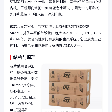
STM32F1系列中的一款主流微控制器，基于ARM Cortex-M3
内核。工程师们常把它称为'蓝色小药丸'，因为它的开发板
外形和蓝色PCB给人留下深刻印象。

该芯片在72MHz主频下运行，具有64KB闪存和20KB 
SRAM，提供丰富的外设接口包括USART、SPI、I2C、USB
和CAN等。凭借高性价比和成熟的生态系统，它已成为工业
控制、消费电子和物联网设备的首选MCU之一。
结构与原理
芯片采用哈佛架
构，指令总线和数
据总线分离，支持
Thumb-2指令集。
核心电压2.0-
3.6V，I/O口耐压
5V，内置8MHz 
RC振荡器和PLL