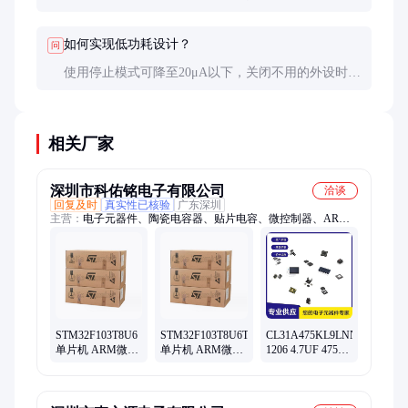
装更紧凑，C8T6是48引脚LQFP封装IO更多。
如何实现低功耗设计？
问
使用停止模式可降至20μA以下，关闭不用的外设时
钟，降低主频，采用事件唤醒代替轮询。注意GPIO
配置防漏电。
相关厂家
深圳市科佑铭电子有限公司
洽谈
回复及时
真实性已核验
广东深圳
主营：
电子元器件、陶瓷电容器、贴片电容、微控制器、ARM
微控制器、编程门阵列、电源管理芯片
STM32F103T8U6
STM32F103T8U6TR
CL31A475KL9LNNC
单片机 ARM微控
单片机 ARM微控
1206 4.7UF 475K
制器 集成电路IC
制器 集成电路IC
50V 3216 陶瓷电
容器