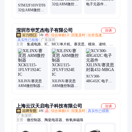
32位ARM微控制
电子元器件
STM32F103VDT6
器 ST 封装
Maxim Integrated
32位ARM微控制
LQFP48
封装MSOP8
器 ST 封装
LQFP100
深圳市华芝杰电子有限公司
洽谈
5年
档
综合体验L0
回复及时
出价迅速
真实性已核验
广东深圳
主营：
集成电路、IC、MCU单片机、赛灵思、模块、凌特、飞
思卡尔、德州
XCV300-
XILINX/赛灵思
XILINX/赛灵思
4BG432C 电子元
ARM微控制器
ARM微控制器
器件 XILINX/赛
XCKU115-
XCKU115-
灵思 封装432-
1FLVF1924C IC
2FLVF1924E IC
MBGA
上海云汉天启电子科技有限公司
洽谈
4年
品
综合体验L0
回复及时
真实性已核验
广东深圳
主营：
微控制器、陶瓷电容器、铁氧体磁珠